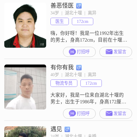
善恶怪医
要你有一个过日子的平常心，互相
关心，互相支持，有爱心，双方能
34岁  |  湖北十堰  |  离异
够互相接纳对方
医生
172cm
嗨，你好呀！我是一位1992年出生
的男士，身高172cm，目前在十堰工
作##3002##我的学历是大专，月收
打招呼
发留言
入在5001到8000元之间##3002##我
性格方面比较耐心包容，随和易相
有你有我
处，与人交往时注重相互尊重
##3002##平时我对科技数码产品比
40岁  |  湖北十堰  |  离异
较感兴趣，算是科技数码控吧
物流专员
172cm
##3002##我觉得两个人相处最重要
的是相互
大家好，我是一位来自湖北十堰的
男士，出生于1986年，身高172厘米
##3002##目前，我的月收入在5001
打招呼
发留言
到8000元之间，工作稳定，生活还
算不错##3002##说到我的性格，我
遇见
觉得自己挺幽默风趣的，能让人在
轻松愉快的氛围中相处##3002##同
24岁  |  湖北十堰  |  未婚