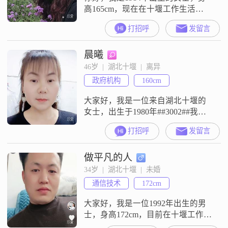
高165cm，现在在十堰工作生活
##3002##我的学历是大专，目前的
打招呼
发留言
月收入在3001到5000元这个范围
##3002##我是一个真诚可靠的人，
晨曦
平时性格独立自信，也一直保持着
乐观积极的心态##3002##在生活和
46岁  |  湖北十堰  |  离异
相处中，我比较善解人意，觉得真
政府机构
160cm
诚沟通很重要，有什么想法都愿意
直接说出来，不
大家好，我是一位来自湖北十堰的
女士，出生于1980年##3002##我月
收入在3001到5000元之间，虽然不
打招呼
发留言
算特别高，但足以让我过上稳定而
安逸的生活##3002##我学历不高，
做平凡的人
只有高中，但我始终坚信，诚实和
努力才是最重要的品质##3002##我
34岁  |  湖北十堰  |  未婚
性格成熟稳重，真诚可靠，有很强
通信技术
172cm
的责任感##3002##在生活中，我总
是乐观
大家好，我是一位1992年出生的男
士，身高172cm，目前在十堰工作。
我的月收入在5001到8000元之间，