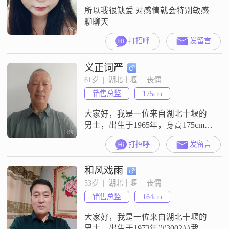
所以我很缺爱 对感情就会特别敏感
聊聊天
打招呼
发留言
义正词严
61岁  |  湖北十堰  |  丧偶
销售总监
175cm
大家好，我是一位来自湖北十堰的
男士，出生于1965年，身高175cm。
我的收入相对稳定，每月在3000元
打招呼
发留言
以下。虽然学历只是高中及以下，
但我一直秉持着学习和进取的态
和风戏雨
度。在生活中，我特别注重与人的
相处之道，性格耐心包容，善于理
53岁  |  湖北十堰  |  丧偶
解和尊重他人。我相信，人与人之
销售总监
164cm
间的真诚相待是最重要的，只有真
诚才能换来真心。我对待感情也非
大家好，我是一位来自湖北十堰的
常认真，
男士，出生于1973年##3002##我的