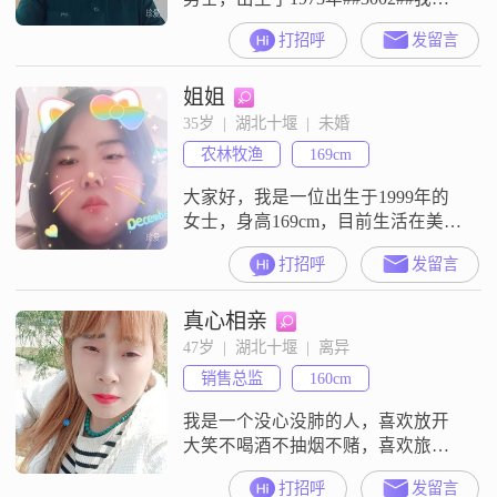
身高是164cm，可能在现代社会中不
打招呼
发留言
算特别高，但我相信身高并不是衡
量一个人的全部标准##3002##我在
姐姐
当地有着稳定的工作，月收入在
3001到5000元之间，能够保证基本
35岁  |  湖北十堰  |  未婚
的生活需求和一定的经济基础
农林牧渔
169cm
##3002##我拥有中专的学历，在我
的职业生涯中，
大家好，我是一位出生于1999年的
女士，身高169cm，目前生活在美丽
的十堰##3002##说到我的工作，收
打招呼
发留言
入还不错，每月能拿到50000元以
上，这也让我有能力过上自己想要
真心相亲
的生活##3002##我一直以来都非常
注重学习和成长，现在已经拥有了
47岁  |  湖北十堰  |  离异
博士学位##3002##在性格方面，我
销售总监
160cm
自认为是一个温柔体贴##3001##善
解人
我是一个没心没肺的人，喜欢放开
大笑不喝酒不抽烟不赌，喜欢旅
游，善良，温柔，稳重，爱笑，直
打招呼
发留言
爽，慢热，不良爱好没有，希望你