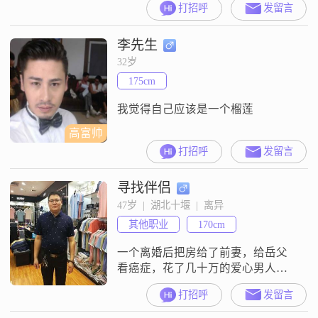
打招呼
发留言
学历是高中及以下。我性格稳重可
靠，耐心包容，有很强的责任感。
李先生
在生活中，我成熟稳重，热情开
朗，善于倾听他人的想法和感受。
32岁
我心思缜密，做事认真负责，能够
175cm
细致地考虑到每一个细节。我直率
坦诚，不喜欢拐弯抹角，与人交流
我觉得自己应该是一个榴莲
时总
高富帅
打招呼
发留言
寻找伴侣
47岁  |  湖北十堰  |  离异
其他职业
170cm
一个离婚后把房给了前妻，给岳父
看癌症，花了几十万的爱心男人，
现在独自带一个八岁男孩，找一个
打招呼
发留言
志同道合，能在一起过日子的女人
做老婆，不要求你有多漂亮，只需