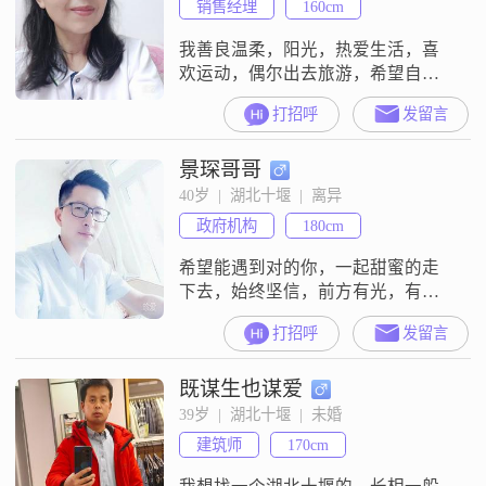
销售经理
160cm
我善良温柔，阳光，热爱生活，喜
欢运动，偶尔出去旅游，希望自己
每天开心快乐
打招呼
发留言
景琛哥哥
40岁  |  湖北十堰  |  离异
政府机构
180cm
希望能遇到对的你，一起甜蜜的走
下去，始终坚信，前方有光，有你
##3002##
打招呼
发留言
既谋生也谋爱
39岁  |  湖北十堰  |  未婚
建筑师
170cm