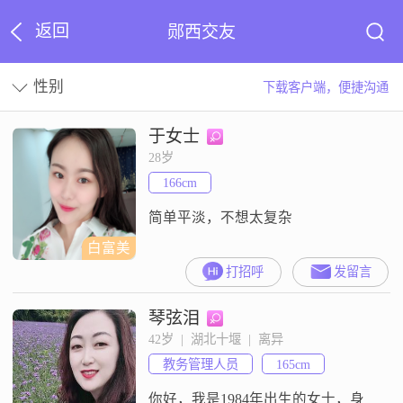
返回
郧西交友
性别
下载客户端，便捷沟通
于女士
28岁
166cm
简单平淡，不想太复杂
白富美
打招呼
发留言
琴弦泪
42岁  |  湖北十堰  |  离异
教务管理人员
165cm
你好，我是1984年出生的女士，身