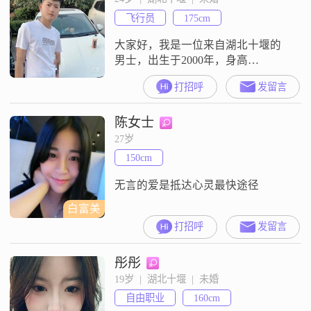
时，我也是一个稳重可靠的人，做
飞行员
175cm
事有分寸，不会轻易冲动##3002##
在
大家好，我是一位来自湖北十堰的
男士，出生于2000年，身高
175cm##3002##目前我的月收入在
打招呼
发留言
12001到20000元之间，虽然学历是
高中及以下，但我一直通过自己的
陈女士
努力和实践，在工作中不断学习和
成长##3002##我性格稳重可靠，责
27岁
任感强，无论是在工作还是生活
150cm
中，都能够承担起自己的责任
##3002##我外向健谈，
无言的爱是抵达心灵最快途径
白富美
打招呼
发留言
彤彤
19岁  |  湖北十堰  |  未婚
自由职业
160cm