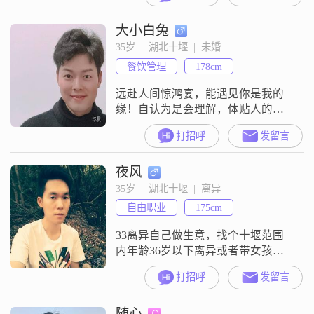
一起做饭一起打扫卫生，白头到
大小白兔
老，中途变心的…
35岁  |  湖北十堰  |  未婚
餐饮管理
178cm
远赴人间惊鸿宴，能遇见你是我的
缘！自认为是会理解，体贴人的暖
男！希望另一半也能以诚相待，共
打招呼
发留言
同努力，相辅相成去经营幸福美满
的家庭！
夜风
35岁  |  湖北十堰  |  离异
自由职业
175cm
33离异自己做生意，找个十堰范围
内年龄36岁以下离异或者带女孩的
真心过日子##3002##
打招呼
发留言
随心