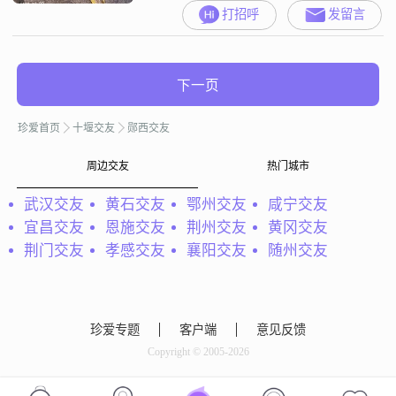
特长，不喜欢打麻将的人，不喜欢
打招呼
发留言
抽烟，不喜欢身重的人，
下一页
珍爱首页
十堰交友
郧西交友
周边交友
热门城市
武汉交友
黄石交友
鄂州交友
咸宁交友
宜昌交友
恩施交友
荆州交友
黄冈交友
荆门交友
孝感交友
襄阳交友
随州交友
珍爱专题
客户端
意见反馈
Copyright © 2005-2026