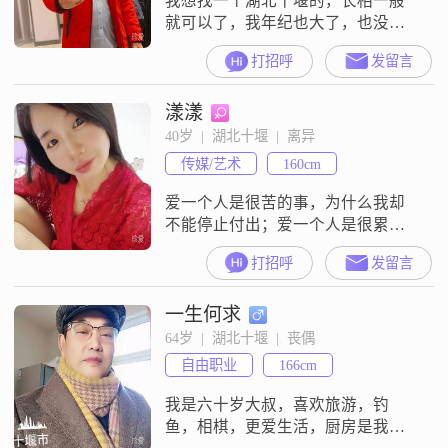
我想找一个湖北十堰的，长相一般
就可以了，我年纪也大了，也没什
么资格挑，会过日子就行，
打招呼
发留言
漾漾
40岁  |  湖北十堰  |  离异
传媒/艺术
160cm
爱一个人是很苦的事，为什么我却
不能停止付出；爱一个人是很累的
事，为什么我却不能拒绝相思；爱
打招呼
发留言
一个人是很傻的事，为什么我却依
然执迷不悟？
一生何求
64岁  |  湖北十堰  |  丧偶
自由职业
166cm
我是六十岁大叔，喜欢旅游，钓
鱼，相棋，更爱生活，厨房是我的