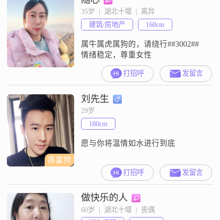
35岁  |  湖北十堰  |  离异
建筑/房地产
168cm
属牛属虎属狗的，请绕行##3002##
情绪稳定，尊重女性
打招呼
发留言
刘先生
29岁
180cm
愿与你将温情如水进行到底
高富帅
打招呼
发留言
做快乐的人
60岁  |  湖北十堰  |  丧偶