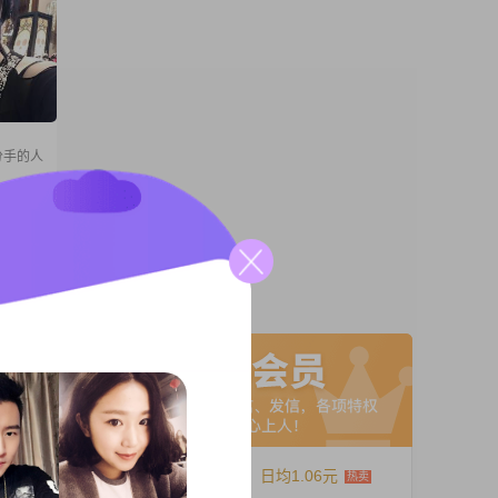
分手的人
生于
，目前从
元之间
我一直保
A联系
我性格稳
健谈
12个月
日均1.06元