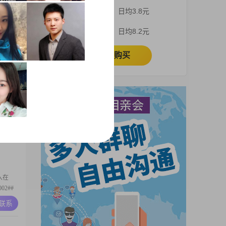
0元
3个月
日均3.8元
，但在我
我是一个
A联系
1个月
日均8.2元
，我都
耐心包
立即购买
入在
02##
，分享
A联系
成功，努
中，我稳
入在
02##
，做事
A联系
总是充满
法和感