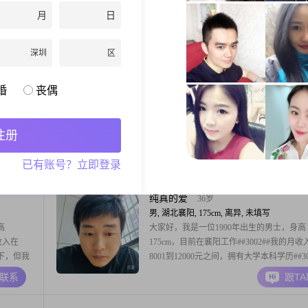
173cm，目前在中国工作，月收入超过5000
月
日
##3002##我拥有大专学历，虽然不是很高
的职业生涯中也积累了不少经验##3002##
A联系
跟T
责任感很强的人，无论是对工作还是对家庭
深圳
区
会尽心尽力去承担和照顾##3002##我性格
容，随和易相处，真诚可靠，总是
静待缘份静
42岁
婚
丧偶
男, 湖北襄阳, 175cm, 离异, 自由职业
大家好，我是一位1984年出生的男士，身高
175cm，目前在襄阳工作##3002##我的月收
注册
12001到20000元之间，拥有大学本科学历##30
我性格乐观积极，外向健谈，喜欢与人交流
A联系
跟T
已有账号？立即登录
我的想法和见解##3002##我非常注重事业
力工作以实现自己的目标##3002##在生活
重可靠，善于规
纯真的爱
36岁
男, 湖北襄阳, 175cm, 离异, 未填写
高
大家好，我是一位1990年出生的男士，身高
收入在
175cm，目前在襄阳工作##3002##我的月收
以下，但我
8001到12000元之间，拥有大学本科学历##30
断学习和
在性格方面，我自认为是一个稳重可靠的人
A联系
跟T
原则，不喜
踏实，不喜欢浮夸##3002##对待他人，我
认为自己最
耐心，乐于包容，能够理解和尊重他人的想