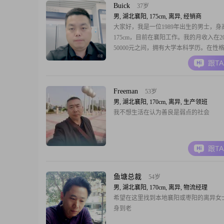
重要的品质之一，无论是对
Buick
37岁
男, 湖北襄阳, 175cm, 离异, 经销商
大家好，我是一位1989年出生的男士，身
175cm，目前在襄阳工作。我的月收入在20
50000元之间，拥有大学本科学历。在性
我自认为是一个稳重可靠的人，做事自信
跟T
任感强。在生活中，我注重家庭和朋友的
意花时间和精力去维护这些重要的联系。
情的态度是非常认真的，希望能找到一个
Freeman
53岁
理
男, 湖北襄阳, 170cm, 离异, 生产领班
我不想生活在认为善良是弱点的社会
跟T
鱼塘总裁
54岁
男, 湖北襄阳, 170cm, 离异, 物流经理
希望在这里找到本地襄阳或枣阳的离异女
身到老