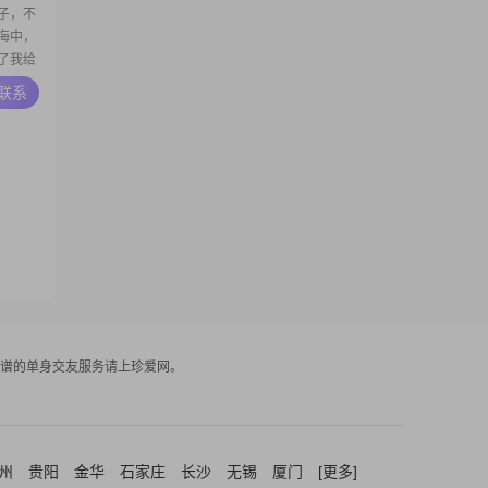
子，不
海中，
了我给
A联系
谱的单身交友服务请上珍爱网。
州
贵阳
金华
石家庄
长沙
无锡
厦门
[更多]