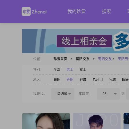
我的珍爱
搜索
位置：
珍爱首页
>
襄阳交友
>
枣阳交友
>
枣阳男
性别：
全部
男士
女士
地区：
襄阳
枣阳
谷城
老河口
宜城
保康
我要找：
请选择
年龄在：
25
到