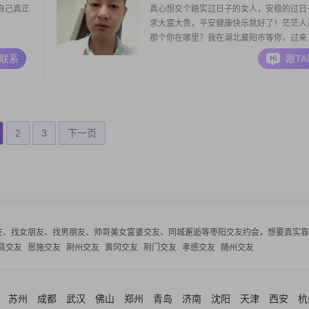
自己真正
真心想交个踏实过日子的女人，安稳的过日
求大富大贵，平安健康快乐就好了！茫茫人
那个你在哪里？我在湖北襄阳市等你，过来
你做饭吃，
A联系
跟T
2
3
下一页
友、找女朋友、找男朋友、帅哥美女富婆交友、同城邂逅等
枣阳交友约会，想要真实靠
昌交友
恩施交友
荆州交友
黄冈交友
荆门交友
孝感交友
随州交友
苏州
成都
武汉
佛山
郑州
青岛
济南
沈阳
天津
西安
杭