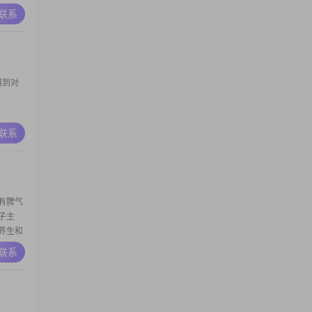
A联系
遇到对
A联系
有脾气
##？
子主
养生和
A联系