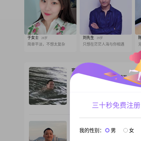
于女士
刘先生
28岁
29岁
简单平淡，不想太复杂
只想在茫茫人海与你相遇
寒风
56岁
男, 湖北襄阳, 176cm, 离异, 未填写
大家好，我是一位1978年出生的男士，身
176cm，目前在襄阳工作##3002##我的月
5001到8000元之间，拥有大学本科学历##30
觉得自己是一个稳重可靠的人，生活中我
三十秒免费注册
跟T
做到言出必行，行必有果##3002##我性
趣，喜欢在生活中找寻乐趣，也愿意把快
身边的人##3002##我
小鹿
33岁
我的性别：
男
女
男, 湖北襄阳, 176cm, 未婚, 其他职业
不是正式会员，有的无法回复 有意者请留