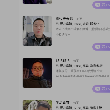
跟T
雨过天未晴
43岁
男, 湖北襄阳, 166cm, 未婚, 服务业
本人不抽烟不喝酒不赌博！重感情不喜欢
不着调的人
跟T
15151515
49岁
男, 湖北襄阳, 180cm, 离异, 教育/科研
潘美辰的一首歌##300a##我想有个家
##300b####3002####3002####3002####30
跟T
坐品香茶
40岁
男, 湖北襄阳, 171cm, 离异, 销售主管