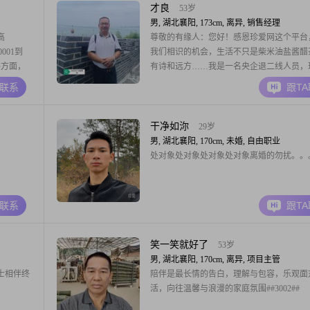
受##3002##与人相
才良
53岁
男, 湖北襄阳, 173cm, 离异, 销售经理
高
尊敬的有缘人：您好！感恩珍爱网这个平台
001到
我们相识的机会，生活不只是柴米油盐酱醋
格方面，
有诗和远方……我是一名央企退二线人员，
果断，责
学一起经营矿山企业，负责产品销售，有一个
A联系
跟T
关系，愿
大学上大四的懂事儿子，收入不高，温饱养
我对待感
问题，有车有房，喜爱看书养花旅游写诗，
可以相互
善，诚觅一名善良有修养聊的来的伴侣共度
干净如沵
29岁
喜爱打麻将
男, 湖北襄阳, 170cm, 未婚, 自由职业
处对象处对象处对象处对象离婚的勿扰。。
A联系
跟T
笑一笑就好了
53岁
男, 湖北襄阳, 170cm, 离异, 项目主管
士相伴终
陪伴是最长情的告白，理解与包容，乐观面
活，向往温馨与浪漫的家庭氛围##3002##