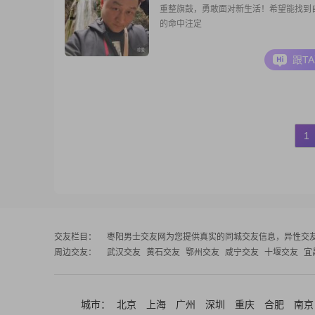
重整旗鼓，勇敢面对新生活！希望能找到
的命中注定
跟T
1
交友栏目：
枣阳男士交友网
为您提供真实的同城交友信息，异性交
周边交友：
武汉交友
黄石交友
鄂州交友
咸宁交友
十堰交友
宜
城市：
北京
上海
广州
深圳
重庆
合肥
南京