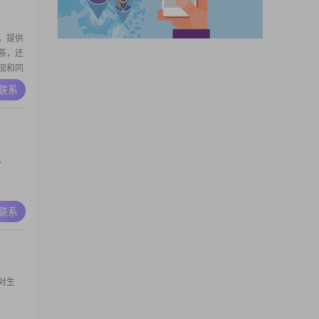
，提供
茶，还
现和同
211
A联系
老不成
与人和
余生。
。
A联系
对生