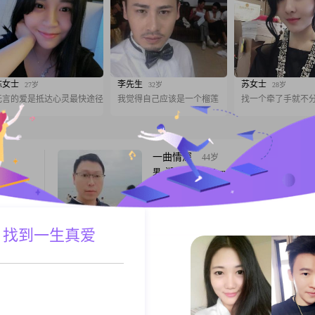
陈女士
李先生
苏女士
27岁
32岁
28岁
无言的爱是抵达心灵最快途径
我觉得自己应该是一个榴莲
找一个牵了手就不
一曲情深
44岁
男, 湖北襄阳, 165cm, 离异, 金融/银行/保险
高
大家好，我是一位来自湖北襄阳的男士，出
收入在
1982年##3002##我的身高大约是165厘米
02##我
事一份稳定的工作，月收入在5001到8000
总是力求
 找到一生真爱
##3002##虽然我的学历是高中及以下，但
A联系
跟T
格幽默风
持着学习的热情，不断提升自己##3002##
乐分享给
重可靠，幽默风趣，喜欢与人交流，外向而
##3002##在我的价
狼哥
66岁
男, 湖北襄阳, 173cm, 离异, 证券
联系方
大家好，我是一位1960年出生的男士，身高