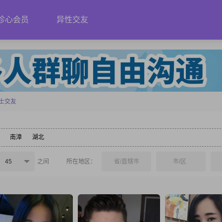
珍心会员
异性交友
士交友
南漳
湖北
45
之间
所在地区：
省/直辖市
市/区