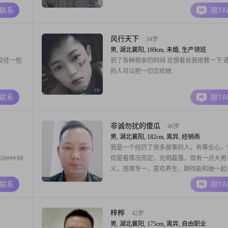
A联系
跟T
风行天下
34岁
男, 湖北襄阳, 169cm, 未婚, 生产领班
交往一些
到了各种相亲的时间 总想着自我抢救一下 
的人可以把一切交给她
A联系
跟T
非诚勿扰的傻瓜
46岁
男, 湖北襄阳, 182cm, 离异, 经销商
我是一个经历了很多故事的人，有事业心，
02####3002####3002####3002####3002####3002####3002####3002####3002####3002
但是看情况而定，光明磊落，但有一点大男
义，感情专一，喜欢养生，期待能和她一起
到处走走看看##3002####3002####3002##
A联系
跟T
梓桦
42岁
男, 湖北襄阳, 175cm, 离异, 自由职业