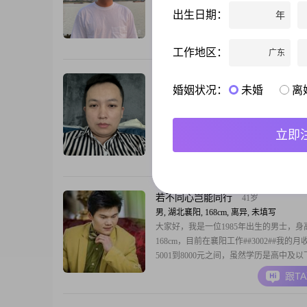
式
出生日期：
年
跟T
工作地区：
广东
从你的全世界路过
39岁
婚姻状况：
未婚
离
男, 湖北襄阳, 178cm, 未婚, 医疗器械
知我者谓我心忧，不知我者谓我何求
立即
跟T
若不同心岂能同行
41岁
男, 湖北襄阳, 168cm, 离异, 未填写
大家好，我是一位1985年出生的男士，身
168cm，目前在襄阳工作##3002##我的月
5001到8000元之间，虽然学历是高中及
一直通过自己的努力和实践，在工作中不
跟T
进步##3002##我性格稳重可靠，做事有
欢浮躁和投机取巧##3002##责任感是我