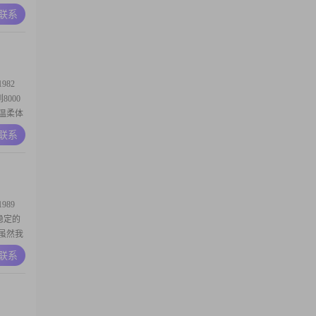
2##在
A联系
当下，
的兴趣爱
82
8000
温柔体
我热爱
A联系
而幸福
维系关
相处
89
份稳定的
#虽然我
，努力
A联系
自认为是
##我对