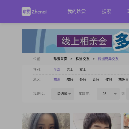
我的珍爱
搜索
位置：
珍爱首页
>
株洲交友
>
株洲离异交友
性别：
全部
男士
女士
地区：
株洲
醴陵
茶陵
炎陵
攸县
株洲县
我要找：
请选择
年龄在：
25
到