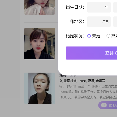
生活##3002##我的身高是160cm，学历
出生日期：
年
前的月收入在12001到20000元之间##300
的性格，身边的朋友都说我是一个温柔体
跟T
##3001##善解人意的人##3002##在待人
工作地区：
广东
比较真诚可靠，觉得人与人之间相处，真
互相尊重是最
阳光下的向日葵
43岁
婚姻状况：
未婚
离
女, 湖南株洲, 155cm, 离异, 人事经理
大家好，我是1983年出生的女士，身高
155cm##3002##我的学历是大学本科，
立即
工作，月收入在5001到8000元之间##3002
个热爱生活的人，富有同理心，性格乐观
跟T
##3002##在感情和生活里，我比较追求
觉得平平淡淡##3001##互相陪伴就很美好##3
我也很注重生活
浅笑
37岁
女, 湖南株洲, 168cm, 离异, 未填写
嗨，你好呀！我是一个 1989 年出生的女
168cm 呢。我在株洲工作，每个月收入大概在
- 8000 元。我的学历是大专。我觉得自
观积极的人，不管遇到啥困难，都能尽量
跟T
面想。而且我很真诚可靠，与人相处都是
的，不会玩那些虚的。我对生活也充满了