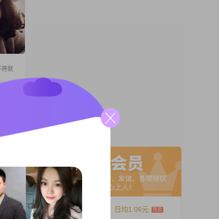
不将就
上，在县
A联系
母一
自己的
12个月
日均1.06元
容，但