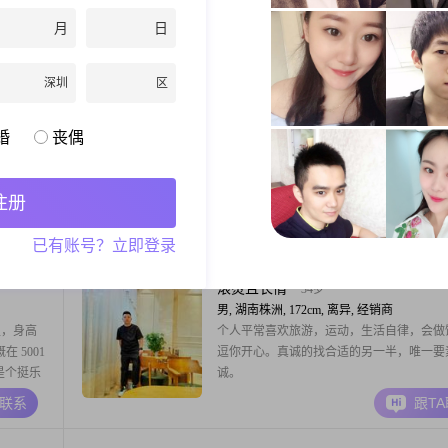
是中专，目
始终期待一份合拍的感情。我看重真诚与尊
月
日
2##关于我
处重在舒服、彼此体谅。希望遇到同频的人
贴
一起吃饭散步，分享喜怒哀乐，互相包容扶
A联系
跟T
接物上，我
于好感，忠于真心，认真对待接下来的每
深圳
区
诚沟通和
clear
44岁
婚
丧偶
男, 湖南株洲, 175cm, 离异, 商贸/采购
大家好，我是1982年出生的男士，身高175c
现在在株洲
前在株洲工作，月收入在8001到12000元之
注册
##我是一
历是大学本科##3002##我的性格比较稳重
积极
时也幽默风趣，和大家相处起来会觉得很轻
A联系
跟T
已有账号？立即登录
简单幸福，
##3002##我这个人比较直率坦诚，有什么
002##
直接说出来，不喜欢绕弯子##3002##生活
积极，遇到事情也总能
滚烫且长情
34岁
男, 湖南株洲, 172cm, 离异, 经销商
生，身高
个人平常喜欢旅游，运动，生活自律，会做
 5001
逗你开心。真诚的找合适的另一半，唯一要
己是个挺乐
诚。
往好的方
A联系
跟T
实实在在
热爱，喜