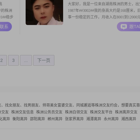
高
大家好，我是一位来自湖南株洲的男士，出
存的株洲
1987年##3002##我的身高大约是168厘米
1##稳步
事一份稳定的工作，月收入在8001到12000
独立，精
##3002##我在学业上拥有大专的学历##3002
A联系
跟T
人真诚体
方面，我自认为是一个稳重可靠的人，对待
活里独立
的各种事情都能保持冷静和理智##3002##
观积极，总是
2
3
...
下一页
友、找女朋友、找男朋友、帅哥美女富婆交友、同城邂逅等
株洲交友约会，想要真实靠
身交友
株洲交友信息
株洲公务员交友
株洲白领交友
株洲交友平台
株洲离异交友
化离异
衡阳离异
邵阳离异
郴州离异
张家界离异
湘潭离异
永州离异
湘西离异