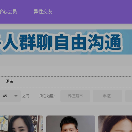
珍心会员
异性交友
湖南
45
之间
所在地区：
省/直辖市
市/区