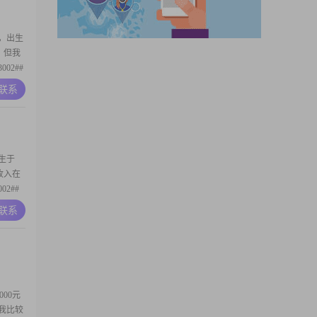
，出生
m，但我
02##
心他
A联系
受
5000
生于
月收入在
02##
的人，
A联系
我有着强
积极的
000元
上我比较