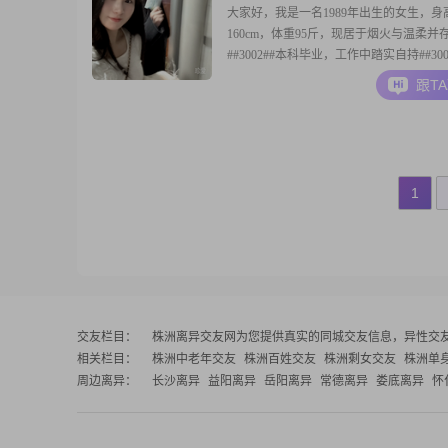
大家好，我是一名1989年出生的女生，身
160cm，体重95斤，现居于烟火与温柔并
##3002##本科毕业，工作中踏实自持##300
前行，月收入稳定在1.2w-2w之间，经济
跟T
神亦有底气##3002##性情温和细腻，待
贴，习惯换位思考，懂得体谅与包容；生
明朗，乐观向上，遇事从容
1
交友栏目：
株洲离异交友网
为您提供真实的同城交友信息，异性交
相关栏目：
株洲中老年交友
株洲百姓交友
株洲剩女交友
株洲单
周边离异：
长沙离异
益阳离异
岳阳离异
常德离异
娄底离异
怀