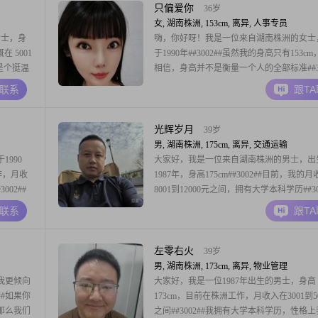
只偏爱你
36岁
女, 湖南株洲, 153cm, 离异, 人事专员
女士，身
嗨，你好呀！我是一位来自湖南株洲的女士
 5001
于1990年##3002##虽然我的身高只有153c
己是个挺温
相信，身高并不是衡量一个人的全部标准##30
开朗，特
我有着独立自信的性格，温柔体贴，善于关
A联系
跟T
人比较细
人，同时也很细腻敏感，能够理解他人的感
。我还挺
##3002##我目前在株洲工作，月收入在3001到
元之间##3002##
光辉岁月
39岁
男, 湖南株洲, 175cm, 离异, 交通运输
990
大家好，我是一位来自湖南株洲的男士，出
工作，月收
1987年，身高175cm##3002##目前，我的
002##
8001到12000元之间，拥有大学本科学历##30
听他人的
在个人特质方面，我自认为是一个稳重可靠
A联系
跟T
开朗爱笑，
性格外向且健谈，善于与人沟通##3002##
阳光
烈的责任感，对待生活和工作都秉持着乐观
态度##3002#
左零右火
39岁
男, 湖南株洲, 173cm, 离异, 物业管理
我更倾向
大家好，我是一位1987年出生的男士，身高
##如果你
173cm，目前在株洲工作，月收入在3001到5
那么我们
之间##3002##我拥有大学本科学历，性格