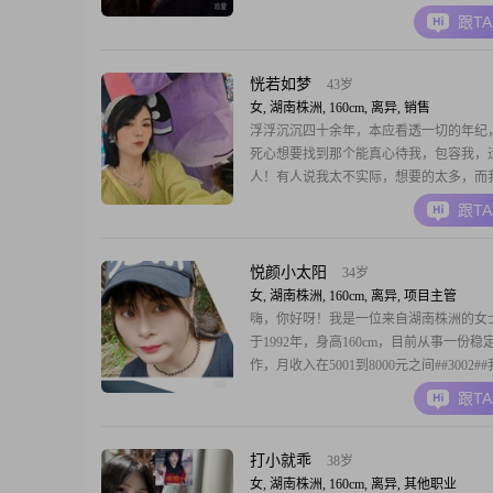
可能会有很多共同话题##3002##希望在
跟T
遇到那个能和我一起分享生活点滴，共同
##3002##
恍若如梦
43岁
女, 湖南株洲, 160cm, 离异, 销售
浮浮沉沉四十余年，本应看透一切的年纪
死心想要找到那个能真心待我，包容我，
人！有人说我太不实际，想要的太多，而
坚持，希望余生能遇到这么个人……
跟T
悦颜小太阳
34岁
女, 湖南株洲, 160cm, 离异, 项目主管
嗨，你好呀！我是一位来自湖南株洲的女
于1992年，身高160cm，目前从事一份稳
作，月收入在5001到8000元之间##3002#
专学历，在这个快节奏的时代，我更注重
跟T
的质量和与人的相处之道##3002##我性
易相处，总是愿意倾听他人的心声，给予
持##3002##温柔体贴
打小就乖
38岁
女, 湖南株洲, 160cm, 离异, 其他职业