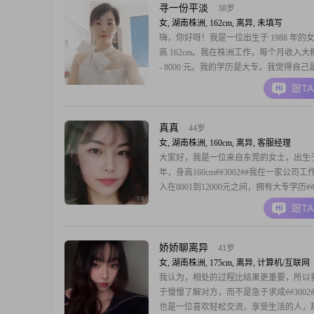
欢去发现生活中的美好。平时
寻一份平淡
38岁
女, 湖南株洲, 162cm, 离异, 未填写
嗨，你好呀！我是一位出生于 1988 年的
高 162cm。我在株洲工作，每个月收入大概在
- 8000 元。我的学历是大专。我觉得自
柔体贴的人，也很善解人意。平时我性格
跟T
别爱笑，遇到事情不会轻易发脾气。我这
腻敏感，能注意到别人可能忽略的小细节
随和的，跟谁都能相处得不错，
真真
44岁
女, 湖南株洲, 160cm, 离异, 客服经理
大家好，我是一位来自东莞的女士，出生于1
年，身高160cm##3002##我在一家公司
入在8001到12000元之间，拥有大专学历##3
我性格温柔体贴，善解人意，总是愿意倾
跟T
心声，给予他们支持和鼓励##3002##我
喜欢在生活中寻找乐趣，让每一天都充满
##3002##我独立
娇娇聊离异
41岁
女, 湖南株洲, 175cm, 离异, 计算机/互联网
我认为，相处的过程比结果更重要，所以
于慢慢了解对方，而不是急于求成##3002
也是一位喜欢轻松交流，享受生活的人，