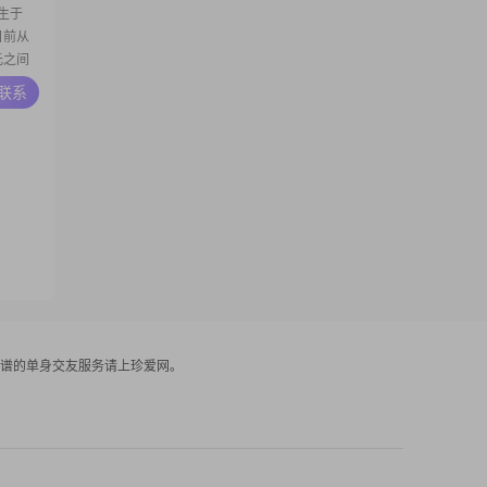
生于
，目前从
元之间
##性格
A联系
生活中
我性格乐
谱的单身交友服务请上珍爱网。