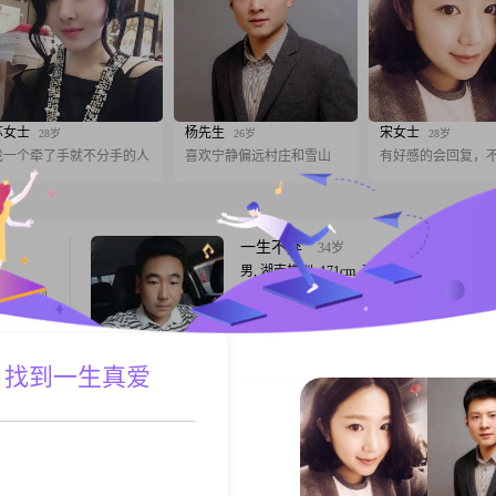
苏女士
杨先生
宋女士
28岁
26岁
28岁
找一个牵了手就不分手的人
喜欢宁静偏远村庄和雪山
有好感的会回复，
一生不弃
34岁
男, 湖南株洲, 171cm, 离异, 其他职业
本不会回
我是92年出生的男生，目前在株洲茶陵生活
互相匹配
##3002##身高是171cm，体重，学历是中专
况，我会
##3002##每个月的收入大概在8001到
的女士，
12000##3002##前几年行情好都是2个w以
 找到一生真爱
A联系
跟T
#10年多
城全款车房，不和父母同住，自己一栋，父
2##离异
栋，乡下也有自建房，从事工程挖机行业，
挖掘机，##3002##离异非过错方，有庭
天空之巅
38岁
男, 湖南株洲, 173cm, 离异, 商贸/采购
株洲工作
不喜喧嚣，向往安稳。一个人的生活还算从