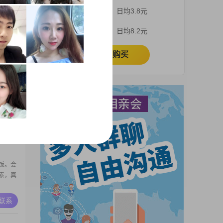
重，相
3个月
日均3.8元
，有空
持。始
A联系
1个月
日均8.2元
立即购买
m，目
间，学
可靠，平
松
A联系
想法都会
中我乐观
饭。会
素，真
A联系