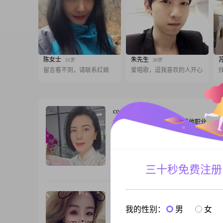
陈女士
朱先生
31岁
30岁
留言看不到，请联系红娘
爱唱歌，逗我喜欢的人开心
coco
41岁
女, 湖南株洲, 163cm, 离异, 其他职业
平台上别有用心的坏人太多，我难分辨基
复，如果有跟我一样是认真来找对象的且
条件的男士请给我留言介绍自己的详细情
认真确认回复的，谢谢！我是1984年出生
三十秒免费注册
跟T
身高163cm##3002##学历大学本科##3002#
的自主创业经历(政府相关),经济独立##300
有一子上初中随我生
十二
43岁
女, 湖南株洲, 160cm, 离异, 未填写
我的性别：
男
女
大家好，我是1988年出生的女生，现在在