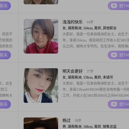
这里，我能
稳重可靠，善于倾听他人的想法和感受##300
A联系
跟T
进步的人
生活中，我注重成熟稳重的态度，喜欢活在
享受生活的每一刻##3002##我有一些特别
好，比如看电影和阅读历
浅浅的快乐
44岁
女, 湖南株洲, 164cm, 离异, 其他职业
，却还不
大家好，我是一位来自株洲的女士，出生于19
迁就我的
年，身高164cm。我目前的工作收入在5001到
我却依旧
元之间，拥有大专学历。在生活中，我性格
贴，独立自信，始终保持乐观积极的态度。
A联系
跟T
生活，真诚可靠，注重健康管理，追求简单
的生活方式。我认为互相尊重和真诚沟通是
系的重要基础，因此我总是努力做到随和易
明天会更好
37岁
女, 湖南株洲, 158cm, 离异, 未填写
士，出生
大家好，我是一位来自株洲的女士，出生于19
定的工
年，身高158cm##3002##我在当地有着一
#我拥有大
工作，月收入在3001到5000元之间##3002#
的是生活
的学历是中专，但我一直保持着学习的热情
A联系
跟T
格随和，容
在工作中提升自己##3002##性格方面，我
温暖的支
一个善解人意##3001##独立自信的人##3002
待
杨过
39岁
男, 湖南株洲, 168cm, 离异, 销售总监