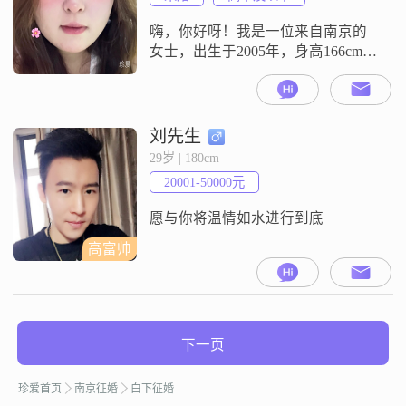
来任何压力。与人交往时我都特别
真诚，我觉得真诚是建立
嗨，你好呀！我是一位来自南京的
女士，出生于2005年，身高166cm，
目前从事着一份让我感到满足的工
作，月收入在5001到8000元之间
##3002##虽然我的学历只是高中及
以下，但我相信，生活中的智慧和
刘先生
经验远比书本上的知识来得更加重
29岁 | 180cm
要##3002##我性格温柔体贴，善解
20001-50000元
人意，总是能够设身处地地为他人
着想##3002#
愿与你将温情如水进行到底
高富帅
下一页
珍爱首页
南京征婚
白下征婚