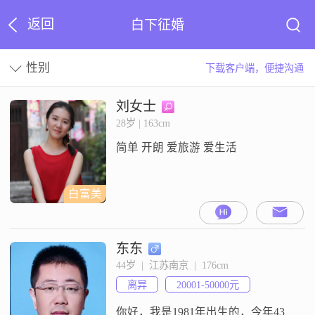
返回
白下征婚
性别
下载客户端，便捷沟通
刘女士
28岁 | 163cm
简单 开朗 爱旅游 爱生活
白富美
东东
44岁  |  江苏南京  |  176cm
离异
20001-50000元
你好，我是1981年出生的，今年43