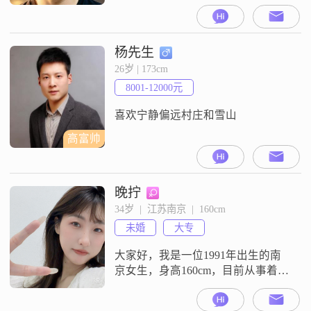
##3002##我拥有博士学位，平时喜
欢看电影和玩电子游戏，也喜欢外
出旅行和登山徒步##3002##我觉得
自己是一个稳重可靠的人，做事有
杨先生
责任感，对家庭非常重视##3002##
26岁 | 173cm
在生活中，我比较幽默风趣，善于
8001-12000元
与人沟通，能够耐心包容他人的不
足##3002#
喜欢宁静偏远村庄和雪山
高富帅
晚拧
34岁  |  江苏南京  |  160cm
未婚
大专
大家好，我是一位1991年出生的南
京女生，身高160cm，目前从事着一
份让我感到满足的工作，月收入在
8001到12000元之间##3002##我拥有