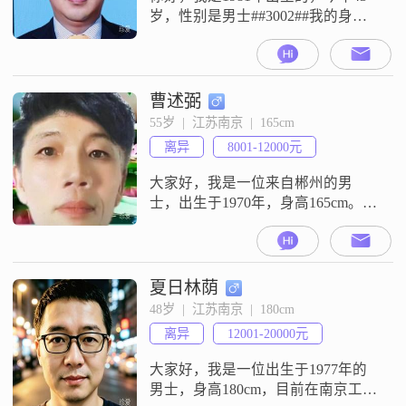
岁，性别是男士##3002##我的身高
是176cm，目前的工作地在南京，学
历是大学本科，月收入在20001元到
50000元之间##3002##我是一个稳重
可靠的人，性格外向健谈，平时沟
曹述弼
通起来比较顺畅##3002##在生活
55岁  |  江苏南京  |  165cm
上，我以家庭为重，觉得家是生活
离异
8001-12000元
的核心##3002##我为人真诚可
大家好，我是一位来自郴州的男
士，出生于1970年，身高165cm。我
的月收入在8001到12000元之间，目
前从事着一份稳定的工作。虽然我
的学历是中专，但我一直保持着学
习的热情，努力提升自己的能力。
夏日林荫
我性格稳重可靠，幽默风趣，喜欢
48岁  |  江苏南京  |  180cm
与人交流。在生活中，我真诚待
离异
12001-20000元
人，乐于助人，总是以积极的态度
面对生活中的挑战。我非常重视事
大家好，我是一位出生于1977年的
业成
男士，身高180cm，目前在南京工作