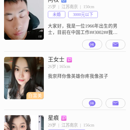
25岁  |  江苏南京  |  150cm
未婚
3000元以下
大家好，我是一位1966年出生的男
士，目前在中国工作##3002##我的
学历是中专，虽然不算高，但我一
直在努力提升自己##3002##我对待
工作非常认真，注重细节，也善于
与人沟通##3002##在生活中，我特
王女士
别注重健康养生，每天都会坚持锻
26岁 | 165cm
炼身体，保持良好的生活习惯
我崇拜你像英雄你疼我像孩子
##3002##我认为，只有身体健康，
才能更好地享受生活
白富美
星痕
29岁  |  江苏南京  |  156cm