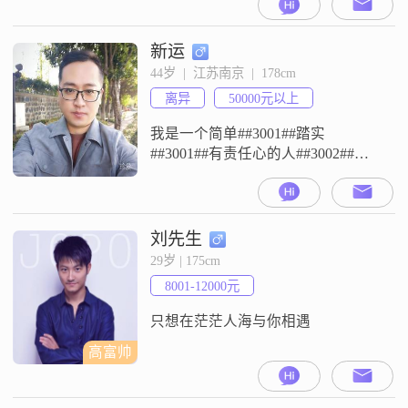
5001到8000元之间，虽然学历是高
中及以下，但我一直保持着独立自
信的生活态度##3002##在生活中，
新运
我是一个温柔体贴##3001##善解人
44岁  |  江苏南京  |  178cm
意的人，我很喜欢关心他人，也很
离异
50000元以上
懂得如何去理解别人的感受
##3002##我对待生
我是一个简单##3001##踏实
##3001##有责任心的人##3002##不
喜欢虚情假意，也不玩感情游戏，
只想认真找一个能聊得来##3001##
三观相合的人，一起把日子过踏实
##3002##平时生活规律，懂得尊重
刘先生
和包容##3002##希望遇到一个真诚
29岁 | 175cm
##3001##善良##3001##愿意一起经
8001-12000元
营生活的人，三餐四季，
只想在茫茫人海与你相遇
高富帅