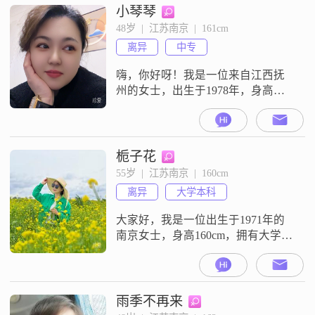
小琴琴
48岁  |  江苏南京  |  161cm
离异
中专
嗨，你好呀！我是一位来自江西抚
州的女士，出生于1978年，身高
161cm##3002##我在当地有着一份稳
定的工作，月收入大概在3001到
5000元之间##3002##虽然我的学历
只是中专，但我一直保持着学习的
栀子花
热情，努力提升自己的能力和素养
55岁  |  江苏南京  |  160cm
##3002##我性格温柔体贴，总是愿
离异
大学本科
意倾听他人的心声，给予他们关怀
和支持##3
大家好，我是一位出生于1971年的
南京女士，身高160cm，拥有大学本
科学历##3002##目前，我在南京有
一份稳定的工作，月收入在3001到
5000元之间##3002##我性格温柔体
贴，善解人意，总是能站在他人的
雨季不再来
角度考虑问题##3002##在生活中，