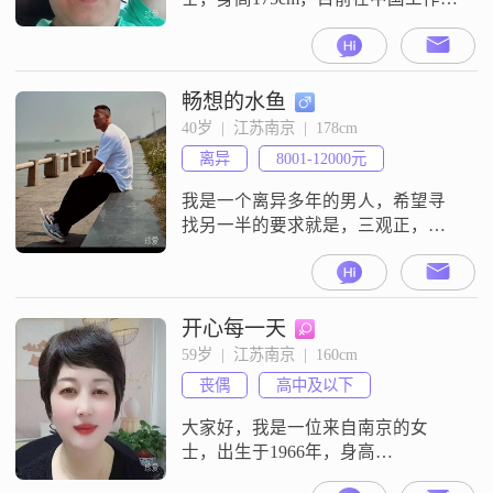
月收入在20001到50000元之间
##3002##我拥有大学本科学历，性
格上我比较稳重可靠，同时也喜欢
在生活中找点乐子，所以也算是个
畅想的水鱼
幽默风趣的人##3002##责任感对我
40岁  |  江苏南京  |  178cm
来说非常重要，无论是对家庭还是
离异
8001-12000元
对工作，我都会尽自己最大的努力
去承担和完成##3
我是一个离异多年的男人，希望寻
找另一半的要求就是，三观正，人
品好，这样能走的更长远##3002##
开心每一天
59岁  |  江苏南京  |  160cm
丧偶
高中及以下
大家好，我是一位来自南京的女
士，出生于1966年，身高
160cm##3002##我目前的工作收入在