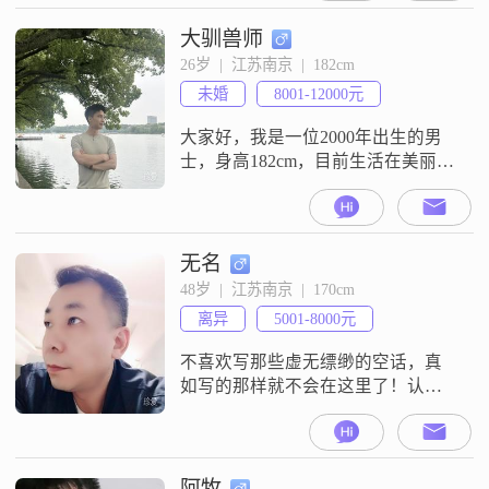
大专学历，在工作中我一直秉持着
积极向上的态度，努力追求事业上
大驯兽师
的成就##3002##生活中的我，性格
26岁  |  江苏南京  |  182cm
温柔体贴，善解人意，总是乐于助
未婚
8001-12000元
人##3002##我热爱生活，喜欢尝试
新鲜事
大家好，我是一位2000年出生的男
士，身高182cm，目前生活在美丽的
南京##3002##我拥有大学本科学
历，在工作中努力进取，月薪在
8001到12000元之间##3002##我性格
稳重可靠，总是以一种认真负责的
无名
态度面对生活和工作##3002##我热
48岁  |  江苏南京  |  170cm
爱生活，待人真诚，善于与人沟
离异
5001-8000元
通，外向而健谈，能很快地融入新
的社交圈子#
不喜欢写那些虚无缥缈的空话，真
如写的那样就不会在这里了！认清
现实，认清自己！真诚待人，一切
随缘！沉迷直播聊天，不见面的不
聊！
阿牧