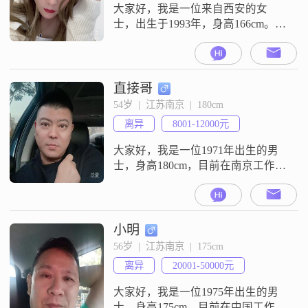
大家好，我是一位来自西安的女
士，出生于1993年，身高166cm。我
的月收入在8001到12000元之间，目
前从事着一份让我感到满足的工
作。虽然我的学历是中专，但我一
直在努力提升自己，不断学习新的
直接哥
知识和技能。我性格温柔体贴，热
54岁  |  江苏南京  |  180cm
爱生活，喜欢享受当下的每一刻。
离异
8001-12000元
我相信生活中的美好往往就藏在平
凡的日子里，比如一杯香浓的咖
大家好，我是一位1971年出生的男
啡，一
士，身高180cm，目前在南京工作，
月收入在8001到12000元之间
##3002##我拥有大学本科学历，性
格外向健谈，喜欢与人交流，分享
生活中的点滴##3002##在生活中，
小明
我成熟稳重，幽默风趣，善于调节
56岁  |  江苏南京  |  175cm
气氛，让人感到轻松愉快##3002##
离异
20001-50000元
我勤俭节约，注重理性消费，不铺
张浪费##3
大家好，我是一位1975年出生的男
士，身高175cm，目前在中国工作，