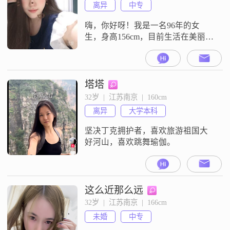
离异
中专
嗨，你好呀！我是一名96年的女
生，身高156cm，目前生活在美丽的
南京##3002##我在工作中努力进
取，月收入能保持在12001到20000
元之间，虽然学历只是中专，但我
相信能力比学历更重要嘛##3002##
塔塔
说到我的日常生活呀，我特别喜欢
32岁  |  江苏南京  |  160cm
美食烹饪，感觉在厨房忙碌的日子
离异
大学本科
特别有幸福感##3002##还有还有，
我超爱宠物陪
坚决丁克拥护者，喜欢旅游祖国大
好河山，喜欢跳舞瑜伽。
这么近那么远
32岁  |  江苏南京  |  166cm
未婚
中专