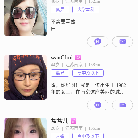
48岁  |  江苏南京  |  162cm
我独立自信，乐观积极，面对困难
离异
大学本科
总能保持坚韧的态度##3002##我细
不需要写独
白…………………………………………
wanGhui
44岁  |  江苏南京  |  158cm
离异
高中及以下
嗨，你好呀！我是一位出生于 1982
年的女士，在南京这座美丽的城市
生活。我的身高大概 158 厘米，不
高也不矮，应该还算适中吧。收入
方面呢，每个月在 3001 元到 5000
元之间。我性格开朗，特别爱笑，
盆盆儿
感觉笑容就是我最好的名片。而且
20岁  |  江苏南京  |  166cm
我很随和，容易相处，不会给人带
未婚
高中及以下