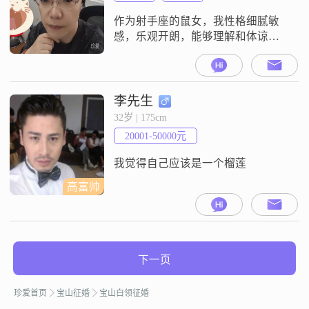
长，希望有个人并肩作战，相互理
解与支持，能够一起成长！一起
作为射手座的鼠女，我性格细腻敏
感，乐观开朗，能够理解和体谅他
人##3002##同时，我也是个独立自
信的人，相信自己能够处理好生活
中的各种事情##3002##在生活中，
我追求简单幸福和稳定安逸
李先生
##3002##希望能找到三观相合聊得
32岁 | 175cm
来的另一半，共同开启新的文化和
20001-50000元
生活方式##3002##
我觉得自己应该是一个榴莲
高富帅
下一页
珍爱首页
宝山征婚
宝山白领征婚