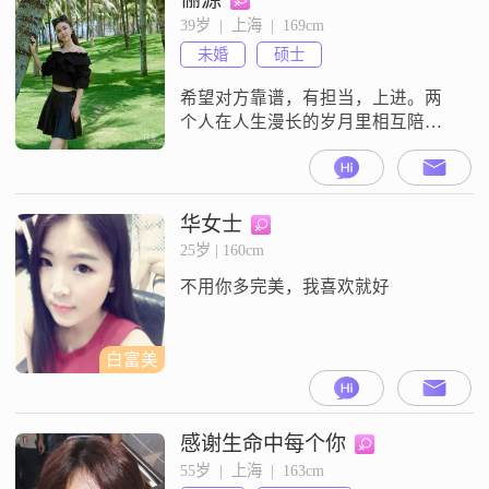
历，身高最好在172以上，不胖，能
39岁  |  上海  |  169cm
够聊得来，相处舒服，在一起开
未婚
硕士
心，彼此欣赏，努力经营一个温馨
的家庭。愿得一心人，白首不相离
希望对方靠谱，有担当，上进。两
个人在人生漫长的岁月里相互陪伴
一起成长，在人生最后的时光里一
起凋零。
华女士
25岁 | 160cm
不用你多完美，我喜欢就好
白富美
感谢生命中每个你
55岁  |  上海  |  163cm