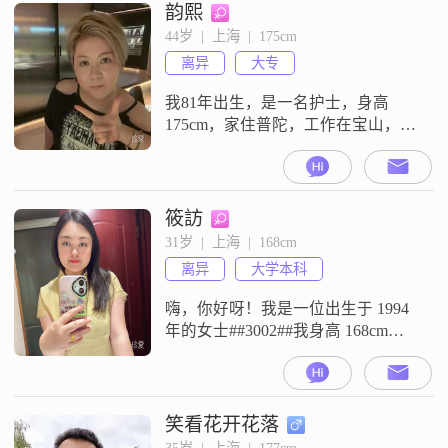
韵熙
44岁  |  上海  |  175cm
离异
大专
我81年出生，是一名护士，身高
175cm，家住普陀，工作在宝山，我
是上海本地人所以希望找的另一半
居住在上海##3002##我心性明朗坦
荡，待人赤诚纯粹，自愈力强，不
怨过往，永远向阳##3002##希望你
筱訪
沉稳有担当，处事靠谱有责任；阅
31岁  |  上海  |  168cm
历深厚心智成熟，格局高度让我心
离异
大学本科
生仰慕，安稳仰望##3002##平时喜
欢养生 健身
嗨，你好呀！我是一位出生于 1994
年的女士##3002##我身高 168cm，
在上海这座充满活力的城市工作
##3002##我的学历是大学本科
##3002##我性格方面挺不错的，温
柔体贴，善解人意，能理解和照顾
笑看花开花落
他人的感受##3002##我开朗爱笑，
35岁  |  上海  |  177cm