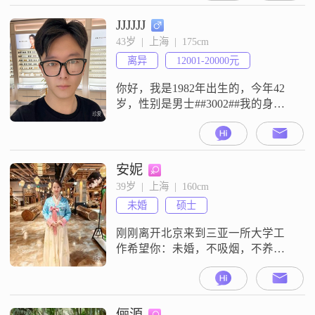
网，电影，唱歌，书法等。希望找
个温柔善良，通情达理，实在过日
JJJJJJ
子的女孩。如果你对我第一印象还
43岁  |  上海  |  175cm
不错，我们可以继续聊聊？
离异
12001-20000元
你好，我是1982年出生的，今年42
岁，性别是男士##3002##我的身高
是175cm##3002##我的月收入在
12001元到20000元之间##3002##我
目前的工作地是在上海##3002##我
的学历是大学本科##3002##我的性
安妮
格特征里有幽默风趣，稳重可靠，
39岁  |  上海  |  160cm
责任感强，乐观积极，自信果断，
未婚
硕士
耐心包容，成熟稳重，真
刚刚离开北京来到三亚一所大学工
作希望你：未婚，不吸烟，不养宠
物（狗狗可以除外），不酗酒，不
沉迷游戏，不暴力脾气好些，好沟
通，有责任感，有担当～人格底色
是个善良的人未婚，硕士或以上学
俪源