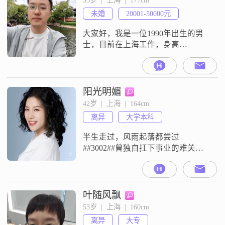
总是带着积极的心态面对生活中的
未婚
20001-50000元
各种事情##3002##我很独立自信，
相
大家好，我是一位1990年出生的男
士，目前在上海工作，身高
177cm##3002##我的月收入在20001
到50000元之间，拥有硕士学位
##3002##在性格方面，我自认为是
一个稳重可靠的人，对待生活总是
阳光明媚
乐观积极，不喜欢复杂，追求简单
42岁  |  上海  |  164cm
的生活方式##3002##我有一个特别
离异
大学本科
的爱好，那就是对历史的喜爱
##3002##我喜
半生走过，风雨起落都尝过
##3002##曾独自扛下事业的难关，
曾在婚姻的岔路口果断转身，也曾
在无数个焦虑的深夜##3002##我不
是生来强大，只是生活推着我，一
步步长成了能为孩子遮风挡雨
叶随风飘
##3001##能为事业撑起天地的模样
53岁  |  上海  |  160cm
##3002##我们终其一生都在自我成
离异
大专