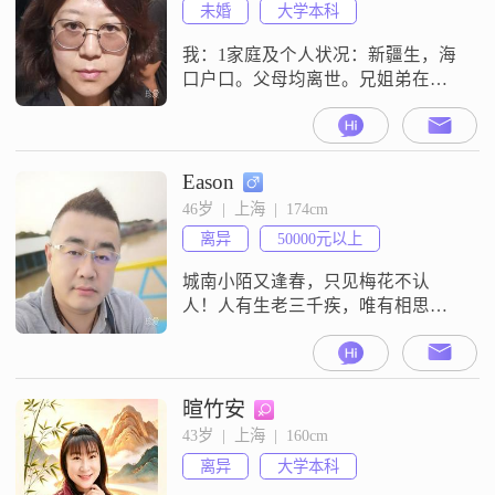
未婚
大学本科
我：1家庭及个人状况：新疆生，海
口户口。父母均离世。兄姐弟在新
疆。沪杭两地生活了16年，2017年
底至今在琼工作生活。目前在一家
业内知名国企海南分公司工作（地
点海口）。对内建筑设计管理，对
Eason
外参加各类评审会议，这两年起每
46岁  |  上海  |  174cm
年参编一本行业地方标准或图集。2
离异
50000元以上
性格：自己评说没太大意义，各花
入各眼吧。无论世事如何，能坚守
城南小陌又逢春，只见梅花不认
的底线是真
人！人有生老三千疾，唯有相思不
可医。
暄竹安
43岁  |  上海  |  160cm
离异
大学本科