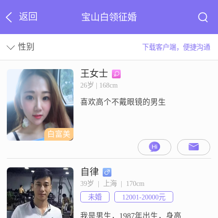
返回
宝山白领征婚
性别
下载客户端，便捷沟通
王女士
26岁 | 168cm
喜欢高个不戴眼镜的男生
白富美
自律
39岁  |  上海  |  170cm
未婚
12001-20000元
我是男生，1987年出生，身高