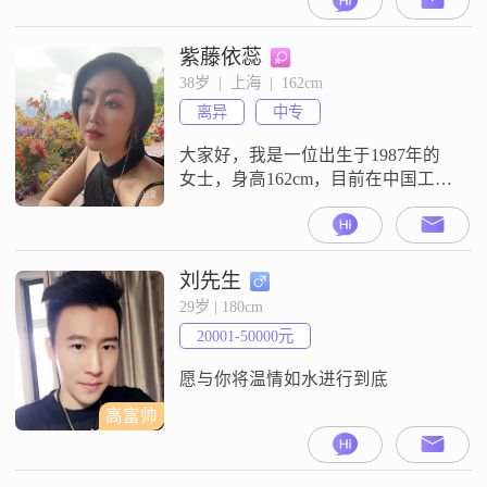
工作，月收入在12001到20000元之
间##3002##我拥有大专学历，在工
作中我一直保持着认真负责的态度
紫藤依蕊
##3002##我觉得自己是一个善解人
38岁  |  上海  |  162cm
意的人，能够理解和尊重他人的想
离异
中专
法和感受##3002##在生活中我比较
独立自信
大家好，我是一位出生于1987年的
女士，身高162cm，目前在中国工
作，月收入在12001到20000元之间
##3002##我拥有中专学历，虽然不
是很高，但我一直在努力提升自己
##3002##我性格开朗爱笑，总是能
刘先生
给周围的人带来快乐##3002##我温
29岁 | 180cm
柔体贴，善于关心他人，希望能给
20001-50000元
身边的人带来温暖##3002##我独立
愿与你将温情如水进行到底
高富帅