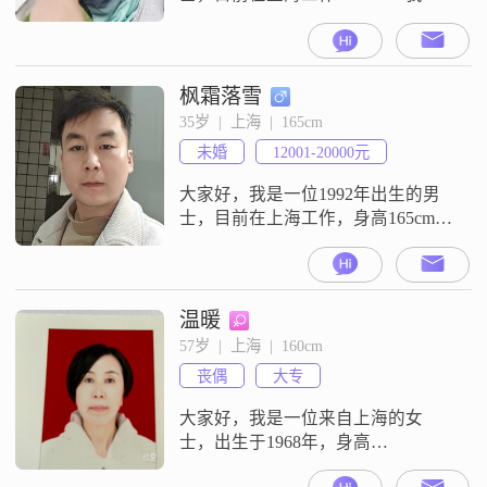
身高是175cm，月收入在12001到
20000元之间##3002##虽然我的学历
是中专，但我一直保持着积极向上
的态度，在工作中不断学习和进步
枫霜落雪
##3002##我认为自己是一个稳重可
35岁  |  上海  |  165cm
靠的人，做事认真负责，不会轻易
未婚
12001-20000元
放弃##3002##在生活中，我性格乐
大家好，我是一位1992年出生的男
士，目前在上海工作，身高165cm，
月收入在12001到20000元之间
##3002##我拥有大学本科学历，平
时喜欢看电影，也热爱规划自己的
未来##3002##我觉得自己是一个责
温暖
任感很强的人，无论是对工作还是
57岁  |  上海  |  160cm
对生活，都会尽心尽力去做好
丧偶
大专
##3002##性格方面，我比较乐观积
极，外向健谈，
大家好，我是一位来自上海的女
士，出生于1968年，身高
160cm##3002##我在上海有着稳定的