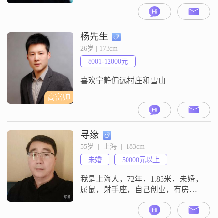
我的月收入在50000元以上，能够保
证稳定的生活。虽然我的学历是高
中及以下，但我一直保持着学习的
热情，不断提升自己。我性格幽默
杨先生
风趣，善于与人沟通，总能在轻松
26岁 | 173cm
愉快的氛围中拉近与他人的距离。
8001-12000元
同时，我也非常理性冷静，在处理
问题时能够客观分析，做出明智的
喜欢宁静偏远村庄和雪山
决策
高富帅
寻缘
55岁  |  上海  |  183cm
未婚
50000元以上
我是上海人，72年，1.83米，未婚，
属鼠，射手座，自己创业，有房有
车，斯文随和，脾气好，烟酒不
沾，顾家。业余一般看看电视上上