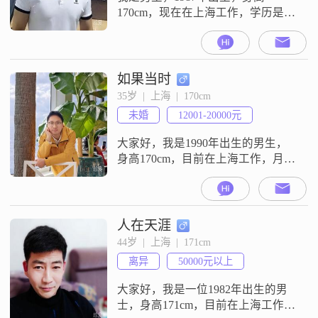
170cm，现在在上海工作，学历是大
专，月收入在12001到20000元之间
##3002##我这个人责任感比较强，
性格稳重可靠，情绪也比较稳定，
平时和人相处很注重相互尊重
如果当时
##3002##生活上我比较注重健康养
35岁  |  上海  |  170cm
生，日常会坚持跑步，也在做健身
未婚
12001-20000元
增肌，保持良好的身体状态
##3002##空闲的时候我
大家好，我是1990年出生的男生，
身高170cm，目前在上海工作，月收
入在12001到20000元之间，学历是
硕士##3002##平时我比较喜欢登山
徒步，也爱骑行，休息的时候会出
门走走，或者去外面旅行##3002##
人在天涯
平时也会自己动手做菜烹饪，比较
44岁  |  上海  |  171cm
注重健康养生##3002##生活中我性
离异
50000元以上
格乐观积极，随和易相处，待人真
诚可靠
大家好，我是一位1982年出生的男
士，身高171cm，目前在上海工作。