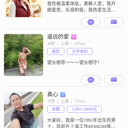
我性格温柔体贴，善解人意；我开
朗爱笑，乐观积极；我热爱生活，
真诚可靠；我希望能在这里遇到那
个对的人。
遥远的爱
48岁  |  上海  |  155cm
离异
大学本科
望长相思～～～望长相守！
真心
35岁  |  上海  |  175cm
未婚
12001-20000元
大家好，我是一位1991年出生的男
士，目前在上海工作##3002##我的