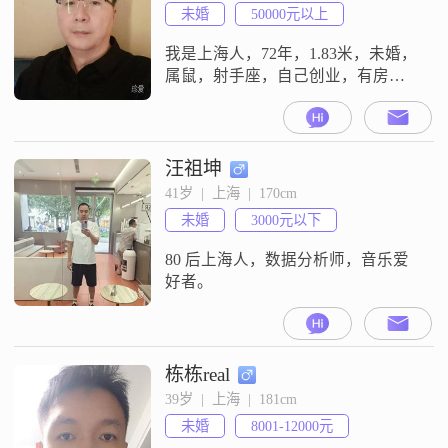
愉快的氛围中拉近与他人的距离。
未婚
50000元以上
同时，我也非常理性冷静，在处理
问题时能够客观分析，做出明智的
我是上海人，72年，1.83米，未婚，
决策
属鼠，射手座，自己创业，有房有
车，斯文随和，脾气好，烟酒不
沾，顾家。业余一般看看电视上上
网，电影，唱歌，书法等。希望找
个温柔善良，通情达理，实在过日
汪祖坤
子的女孩。如果你对我第一印象还
41岁  |  上海  |  170cm
不错，我们可以继续聊聊？
未婚
3000元以下
80 后上海人，数据分析师，音乐爱
好者。
栋栋real
39岁  |  上海  |  181cm
未婚
8001-12000元