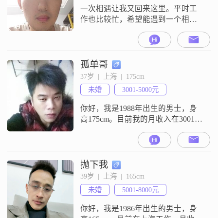
一次相遇让我又回来这里。平时工
作也比较忙，希望能遇到一个相爱
相知的好姑娘，希望她善良。家住
宝山，从小在上海长大，祖籍是江
苏，只会说上海话。喜欢小动物，
想以后结了婚和爱的人养一只汪或
孤单哥
者喵星人。
37岁  |  上海  |  175cm
未婚
3001-5000元
你好，我是1988年出生的男士，身
高175cm。目前我的月收入在3001到
5000元这个范围，工作地点在上
海。我的学历是中专。我的性格方
面，大家给我的评价是成熟稳重，
平时做事比较有耐心，也懂得包
抛下我
容。在生活上，我一直把家庭看得
39岁  |  上海  |  165cm
比较重，觉得家庭是生活里很重要
未婚
5001-8000元
的一部分。我没什么特别复杂的经
历，就是普普通通过日子的人。现
你好，我是1986年出生的男士，身
在希望