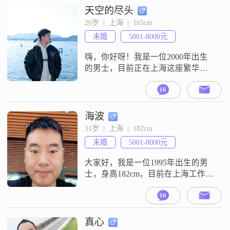
态度##3002##在生活中，我性格稳
天空的尽头
重可靠，真诚待人##3002##我认
26岁  |  上海  |  165cm
为，稳重不仅仅是表现在外表上，
未婚
5001-8000元
更是一种内心的态度##3002#
嗨，你好呀！我是一位2000年出生
的男士，目前正在上海这座繁华的
城市努力打拼##3002##虽然我的学
历只是高中及以下，但我一直相
信，只要肯努力，就一定能有收获
##3002##我性格随和，特别容易相
海波
处，真诚可靠是我给自己的标签
31岁  |  上海  |  182cm
##3002##平时我喜欢玩电子游戏，
未婚
5001-8000元
这让我在忙碌的工作之余有了放松
的方式##3002##我觉
大家好，我是一位1995年出生的男
士，身高182cm，目前在上海工作，
月收入在5001到8000元之间
##3002##虽然我的学历是高中及以
下，但我一直保持着稳重可靠的态
度，对待生活和工作都非常认真
真心