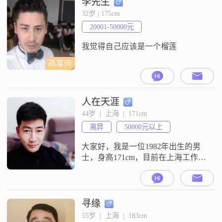
李先生
活也一直保持乐观积极的态度
32岁 | 175cm
##3002##同时我性格比较外向，健
20001-50000元
谈，也挺幽默风趣的，平时和人相
处起来比较轻
我觉得自己应该是一个榴莲
高富帅
人在天涯
44岁  |  上海  |  171cm
离异
50000元以上
大家好，我是一位1982年出生的男
士，身高171cm，目前在上海工作。
我的月收入在50000元以上，能够保
证稳定的生活。虽然我的学历是高
中及以下，但我一直保持着学习的
热情，不断提升自己。我性格幽默
寻缘
风趣，善于与人沟通，总能在轻松
55岁  |  上海  |  183cm