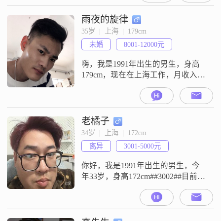
人，责任感比较强，性格随和，容
易相处，平时也挺有耐心，做事比
雨夜的旋律
较包容##3002##在生活上，我比较
35岁  |  上海  |  179cm
看重家庭，觉得家庭是生活里很重
未婚
8001-12000元
要的一部分，同时也注重生活品
质，希望日子过得
嗨，我是1991年出生的男生，身高
179cm，现在在上海工作，月收入在
8001到12000元之间，学历是中专
##3002##性格上我是一个耐心包容
的人，平时随和易相处，跟大家在
一起感觉都挺自在##3002##朋友们
老橘子
都说我真诚可靠，做事也挺有责任
34岁  |  上海  |  172cm
感的##3002##我平时情绪比较稳
离异
3001-5000元
定，遇到事情不会急躁，也还算有
点幽默感，
你好，我是1991年出生的男生，今
年33岁，身高172cm##3002##目前在
上海工作，月收入在3001到5000元
之间，学历是高中及以下##3002##
性格方面，我是一个稳重可靠的
人，平时做事很有责任感，面对生