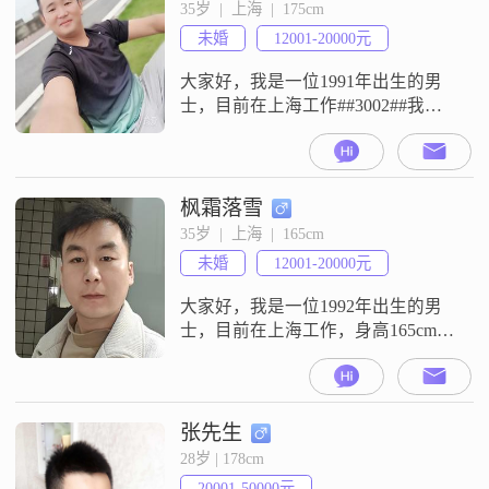
##3002##我是一个责任感很强的
35岁  |  上海  |  175cm
人，无论是对家庭还是朋友，我都
未婚
12001-20000元
会尽自己最大的努力去照顾和帮助
##3002##我平时喜欢
大家好，我是一位1991年出生的男
士，目前在上海工作##3002##我的
身高是175cm，月收入在12001到
20000元之间##3002##虽然我的学历
是中专，但我一直保持着积极向上
的态度，在工作中不断学习和进步
枫霜落雪
##3002##我认为自己是一个稳重可
35岁  |  上海  |  165cm
靠的人，做事认真负责，不会轻易
未婚
12001-20000元
放弃##3002##在生活中，我性格乐
大家好，我是一位1992年出生的男
士，目前在上海工作，身高165cm，
月收入在12001到20000元之间
##3002##我拥有大学本科学历，平
时喜欢看电影，也热爱规划自己的
未来##3002##我觉得自己是一个责
张先生
任感很强的人，无论是对工作还是
28岁 | 178cm
对生活，都会尽心尽力去做好
20001-50000元