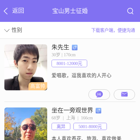
返回
宝山男士征婚
性别
下载客户端，便捷沟通
朱先生
30岁 | 170cm
8001-12000元
爱唱歌，逗我喜欢的人开心
高富帅
坐在一旁观世界
68岁  |  上海  |  166cm
离异
5001-8000元
本人喜欢养花、旅游、喜欢做美