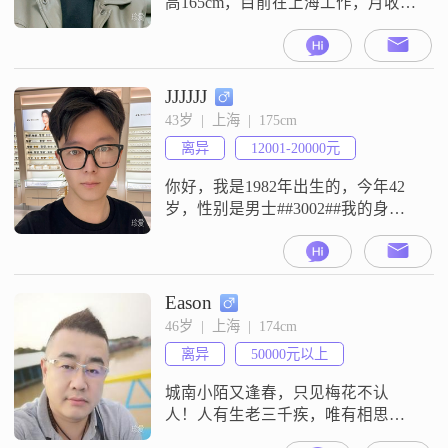
高165cm，目前在上海工作，月收入
在5001到8000元之间，学历是中专
##3002##我是一个稳重可靠的人，
平时责任感比较强，性格上乐观积
极，做事也比较成熟稳重##3002##
JJJJJJ
对于家庭，我一直觉得是非常重要
43岁  |  上海  |  175cm
的，也愿意为了家庭去付出努力
离异
12001-20000元
##3002##平时我有自己的兴趣爱
好，是音乐发
你好，我是1982年出生的，今年42
岁，性别是男士##3002##我的身高
是175cm##3002##我的月收入在
12001元到20000元之间##3002##我
目前的工作地是在上海##3002##我
的学历是大学本科##3002##我的性
Eason
格特征里有幽默风趣，稳重可靠，
46岁  |  上海  |  174cm
责任感强，乐观积极，自信果断，
离异
50000元以上
耐心包容，成熟稳重，真
城南小陌又逢春，只见梅花不认
人！人有生老三千疾，唯有相思不
可医。