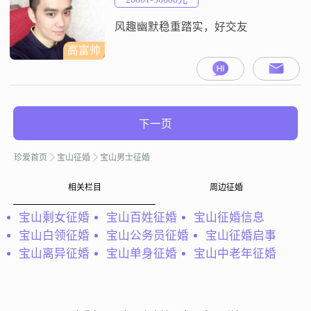
##3002##性格方面，我比较乐观积
极，外向健谈，
风趣幽默稳重踏实，好交友
高富帅
下一页
珍爱首页
宝山征婚
宝山男士征婚
相关栏目
周边征婚
宝山剩女征婚
宝山百姓征婚
宝山征婚信息
宝山白领征婚
宝山公务员征婚
宝山征婚启事
宝山离异征婚
宝山单身征婚
宝山中老年征婚