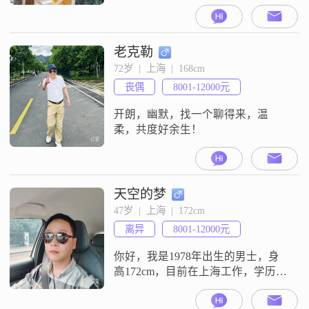
入在12001到20000元之间，学历是
硕士##3002##平时我比较喜欢登山
徒步，也爱骑行，休息的时候会出
门走走，或者去外面旅行##3002##
老克勒
平时也会自己动手做菜烹饪，比较
72岁  |  上海  |  168cm
注重健康养生##3002##生活中我性
丧偶
8001-12000元
格乐观积极，随和易相处，待人真
诚可靠
开朗，幽默，找一个聊得来，温
柔，共度好余生！
天空的梦
47岁  |  上海  |  172cm
离异
8001-12000元
你好，我是1978年出生的男士，身
高172cm，目前在上海工作，学历是
大学本科，月收入在8001到12000元
之间##3002##我是一个稳重可靠的