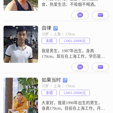
食，热爱生活，不吸烟不喝酒。
自律
39岁  |  上海  |  170cm
未婚
12001-20000元
我是男生，1987年出生，身高
170cm，现在在上海工作，学历是大
专，月收入在12001到20000元之间
##3002##我这个人责任感比较强，
性格稳重可靠，情绪也比较稳定，
平时和人相处很注重相互尊重
如果当时
##3002##生活上我比较注重健康养
35岁  |  上海  |  170cm
生，日常会坚持跑步，也在做健身
未婚
12001-20000元
增肌，保持良好的身体状态
##3002##空闲的时候我
大家好，我是1990年出生的男生，
身高170cm，目前在上海工作，月收