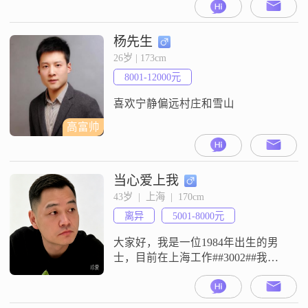
杨先生
26岁 | 173cm
8001-12000元
喜欢宁静偏远村庄和雪山
高富帅
当心爱上我
43岁  |  上海  |  170cm
离异
5001-8000元
大家好，我是一位1984年出生的男
士，目前在上海工作##3002##我的
身高是170cm，月收入在5001到8000
元之间##3002##虽然我的学历是中
专，但我一直保持着学习和进步的