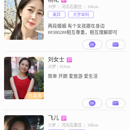
士。我信奉“人品第一”，希望你善
39岁  |  河北石家庄  |  166cm
良、有担当、情绪稳定。到了这个
离异
大学本科
年纪，只想找个知冷知热的人，一
起散步、旅行、聊得来。如果你也
两段婚姻 有个女孩跟在身边
向往简单踏实的
##3002##相互尊重，相互理解即可
刘女士
28岁 | 163cm
简单 开朗 爱旅游 爱生活
白富美
飞儿
35岁  |  河北石家庄  |  168cm