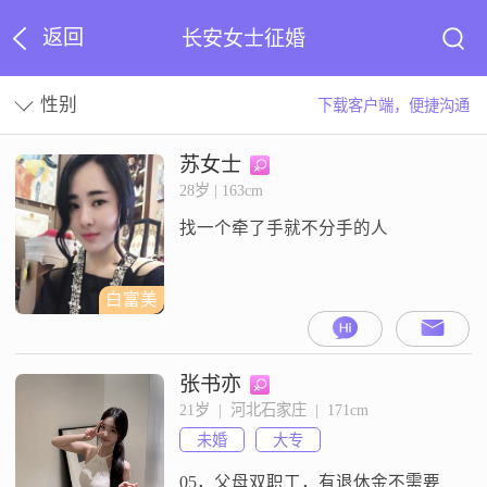
返回
长安女士征婚
性别
下载客户端，便捷沟通
苏女士
28岁 | 163cm
找一个牵了手就不分手的人
白富美
张书亦
21岁  |  河北石家庄  |  171cm
未婚
大专
05，父母双职工，有退休金不需要