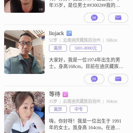
年35岁，是位男士##3002##我的身
高是170cm##3002##目前我的月收入
在8001到12000元这个区间##3002##
我现在的工作地点是在迪庆藏族自
治州##3002##我的学历是中专
liujack
##3002##关于我的一些个人特点，
52岁  |  云南迪庆藏族自治州  |  168cm
我觉得家庭对我来说是特别重要
离异
5001-8000元
的，我把家庭看得很重，平
大家好，我是一位1974年出生的男
士，身高168cm，目前在迪庆藏族自
治州工作##3002##我的月收入在
5001到8000元之间，学历为高中及
以下##3002##我性格上比较乐观积
极，责任感强，成熟稳重，随和易
等待
相处##3002##对我来说，家庭是非
35岁  |  云南迪庆藏族自治州  |  164cm
常重要的，我会把家庭放在第一位
离异
中专
##3002##在生活中，我比较注重健
康
嗨，你好呀！我是一位出生于 1991
年的女士。我身高 164cm，在迪庆