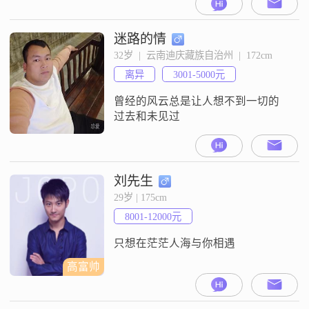
迷路的情
32岁  |  云南迪庆藏族自治州  |  172cm
离异
3001-5000元
曾经的风云总是让人想不到一切的
过去和未见过
刘先生
29岁 | 175cm
8001-12000元
只想在茫茫人海与你相遇
高富帅