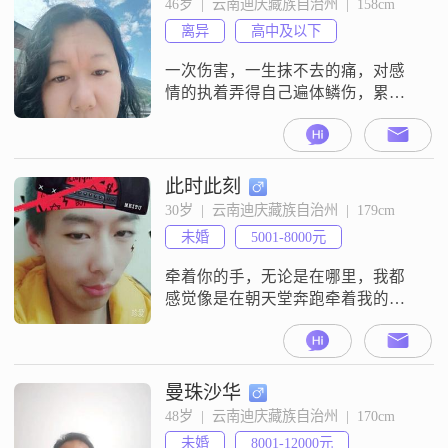
46岁  |  云南迪庆藏族自治州  |  158cm
离异
高中及以下
一次伤害，一生抹不去的痛，对感
情的执着弄得自己遍体鳞伤，累
了，倦了，好羡慕别人能没心没肺
的活，好想找个肩膀靠一靠
此时此刻
30岁  |  云南迪庆藏族自治州  |  179cm
未婚
5001-8000元
牵着你的手，无论是在哪里，我都
感觉像是在朝天堂奔跑牵着我的
手，闭着眼睛走你也不会迷路我颠
覆了整个世界只为摆正你的倒影
曼珠沙华
48岁  |  云南迪庆藏族自治州  |  170cm
未婚
8001-12000元