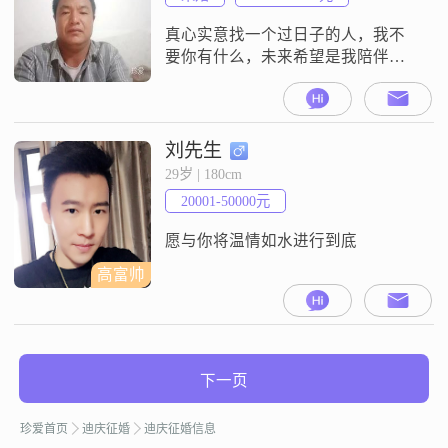
真心实意找一个过日子的人，我不
要你有什么，未来希望是我陪伴你
度过余生
刘先生
29岁 | 180cm
20001-50000元
愿与你将温情如水进行到底
高富帅
下一页
珍爱首页
迪庆征婚
迪庆征婚信息