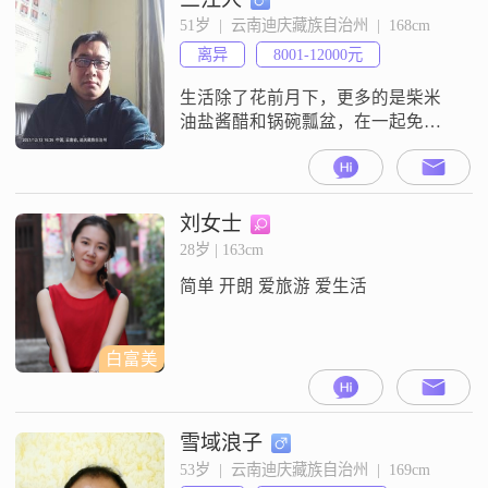
面对生活保持乐观积极的态度
51岁  |  云南迪庆藏族自治州  |  168cm
##3002##与人相处时，我随和易相
离异
8001-12000元
处，真诚可靠，喜欢享受当下的每
一刻，并追求简
生活除了花前月下，更多的是柴米
油盐酱醋和锅碗瓢盆，在一起免不
了磕嗑碰碰，相互包容与谅解是美
好生活向前的保证。本人身高
170cm，目前在乡镇工作，期待有缘
的维西女士。
刘女士
28岁 | 163cm
简单 开朗 爱旅游 爱生活
白富美
雪域浪子
53岁  |  云南迪庆藏族自治州  |  169cm