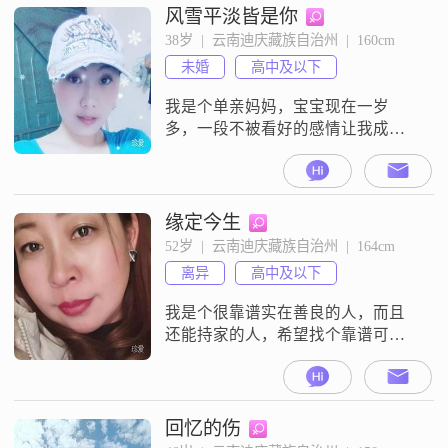
风雪平淡皆是你
38岁  |  云南迪庆藏族自治州  |  160cm
未婚
高中及以下
我是个单亲妈妈，宝宝现在一岁
多，一段不被看好的感情让我成了
单亲妈妈，现在真心想找个过日子
的，离过婚带着孩子也没关系，只
要能关心我父母和孩子的，父母和
孩子是我的一切。
缘定今生
52岁  |  云南迪庆藏族自治州  |  164cm
离异
高中及以下
我是个很靠谱实在善良的人，而且
还能持家的人，希望找个靠谱可以
托付终身且经济条件不差于我的
人；
回忆的伤