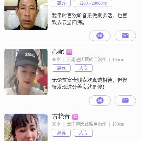
离异
12001-20000元
我平时喜欢听音乐做家务活。也喜
欢去云游四海。
心妮
48岁  |  云南迪庆藏族自治州  |  165cm
离异
大专
无论贫富贵贱喜欢真诚相待，但慢
慢发现过分善良就是傻！
方艳青
38岁  |  云南迪庆藏族自治州  |  159cm
离异
大专