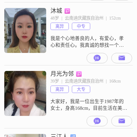
特别高，但也能保证自己的生活需
求得到满足##3002##我拥有中专学
沐城
历，在这个快节奏的社会中，我始
48岁  |  云南迪庆藏族自治州  |  152cm
终保持着学习和进步的态度
离异
中专
##3002##性格方面，我自认为是一
个善解人意的人
我是个心地善良的人，有爱心，孝
心和责任心。我真诚的想找一个可
以相伴一生的爱人，对感情专一，
重家庭。很想有个温馨的港湾，遇
到对的你，互敬互爱，一生一世。
非诚勿扰！
月光为邻
39岁  |  云南迪庆藏族自治州  |  168cm
离异
大专
大家好，我是一位出生于1987年的
女士，身高168cm，目前生活在美丽
的迪庆藏族自治州##3002##我拥有
大专学历，在工作中勤奋努力，每
月收入稳定在5001到8000元之间
##3002##我性格开朗，总是爱笑，
三江人