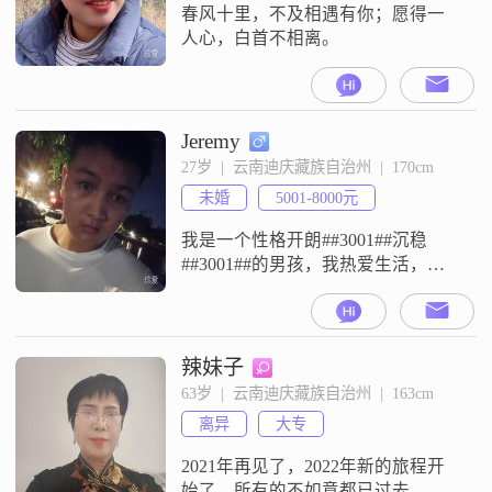
春风十里，不及相遇有你；愿得一
人心，白首不相离。
Jeremy
27岁  |  云南迪庆藏族自治州  |  170cm
未婚
5001-8000元
我是一个性格开朗##3001##沉稳
##3001##的男孩，我热爱生活，相
信缘份，工作之余喜欢和朋友一起
吃饭聊天，也喜欢安静的做些简单
的事##3002##渴望完美的人生，渴
望幸福的生活，渴望我心中的她赶
辣妹子
快出现!
63岁  |  云南迪庆藏族自治州  |  163cm
离异
大专
2021年再见了，2022年新的旅程开
始了，所有的不如意都已过去，让