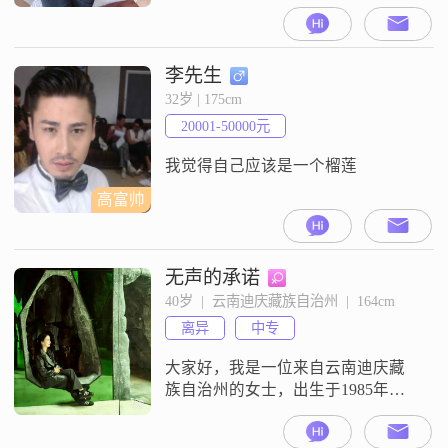
藏族自治州工作。我的学历是中
专，收入嘛，每个月在 3001 元到
5000 元之间。我觉得自己最大的特
点就是善解人意啦，能理解和感受
李先生
他人的情绪。平时我喜欢美食烹
32岁 | 175cm
饪，会在闲暇时研究各种菜品，享
20001-50000元
受做出美味的过程。我也特别爱追
剧，沉浸在各种各样的故事里
我觉得自己应该是一个榴莲
高富帅
无声的承诺
40岁  |  云南迪庆藏族自治州  |  164cm
离异
中专
大家好，我是一位来自云南迪庆藏
族自治州的女士，出生于1985年，
身高164cm##3002##目前，我的月收
入在5001到8000元之间，虽然不是