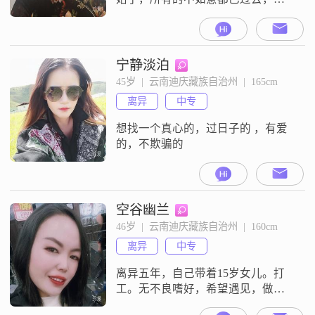
我们振作精神，扬起风帆，愿所有
的朋友在新的一年里都有新的收
获！
宁静淡泊
45岁  |  云南迪庆藏族自治州  |  165cm
离异
中专
想找一个真心的，过日子的 ，有爱
的，不欺骗的
空谷幽兰
46岁  |  云南迪庆藏族自治州  |  160cm
离异
中专
离异五年，自己带着15岁女儿。打
工。无不良嗜好，希望遇见，做事
有度。有担当有责任的人共度余生