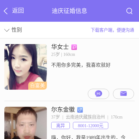
返回
迪庆征婚信息
性别
下载客户端，便捷沟通
华女士
25岁 | 160cm
不用你多完美，我喜欢就好
白富美
尔东金徽
37岁  |  云南迪庆藏族自治州  |  170cm
离异
8001-12000元
嗨，你好，我是1989年出生的，今