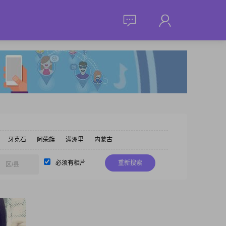
牙克石
阿荣旗
满洲里
内蒙古
必须有相片
重新搜索
区/县