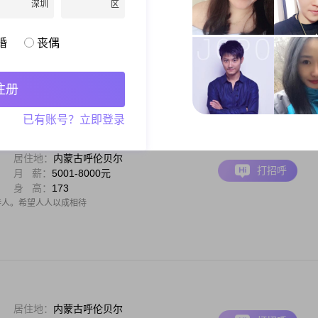
深圳
区
居住地：
内蒙古呼伦贝尔
打招呼
月 薪：
3001-5000元
身 高：
179
婚
丧偶
好家人，我喜欢你是个好女人，我会一生对你好
注册
已有账号？立即登录
居住地：
内蒙古呼伦贝尔
打招呼
月 薪：
5001-8000元
身 高：
173
待人。希望人人以成相待
居住地：
内蒙古呼伦贝尔