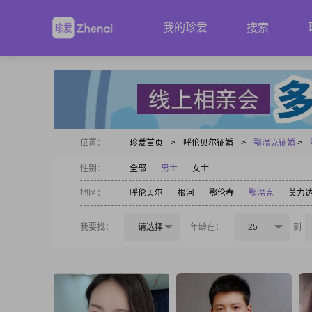
我的珍爱
搜索
位置：
珍爱首页
>
呼伦贝尔征婚
>
鄂温克征婚
>
性别：
全部
男士
女士
地区：
呼伦贝尔
根河
鄂伦春
鄂温克
莫力
我要找：
请选择
年龄在：
25
到