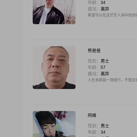
年龄：
34
婚况：
离异
希望可以在这茫茫人海中找到
熊爸爸
性别：
男士
年龄：
57
婚况：
离异
人生本就是一场旅行，不管在
阿峰
性别：
男士
年龄：
34