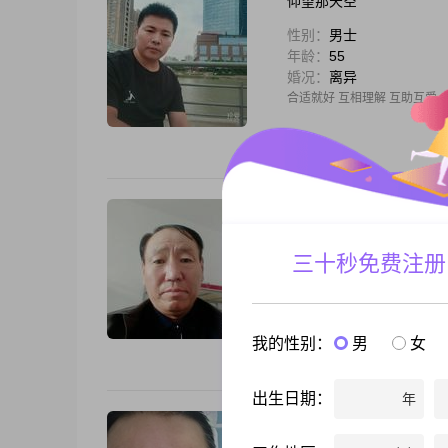
仰望那天空
性别：
男士
年龄：
55
婚况：
离异
合适就好 互相理解 互助互爱
柳岸花明
性别：
男士
三十秒免费注册
年龄：
61
婚况：
离异
我想成为，孤胆英俊没成，孤
时有她呀。我独自在梧桐树上
我的性别：
男
女
吗？执子之手，与子偕老。我
惠，善解
出生日期：
年
会员1190397625