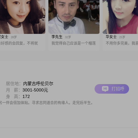
宋女士
李先生
华女士
28岁
32岁
25岁
有好感的会回复，不将就
我觉得自己应该是一个榴莲
不用你多完美，我
居住地：
内蒙古呼伦贝尔
打招呼
月 薪：
3001-5000元
身 高：
172
另一伴会倍加体贴。寻求志同道合的有缘人。走完后半生。