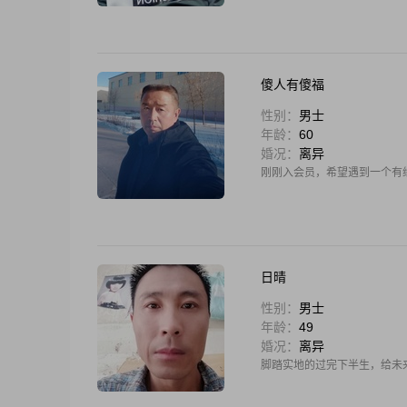
傻人有傻福
性别：
男士
年龄：
60
婚况：
离异
刚刚入会员，希望遇到一个有
日晴
性别：
男士
年龄：
49
婚况：
离异
脚踏实地的过完下半生，给未