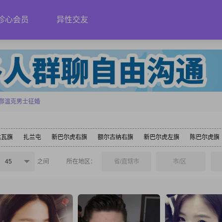
珍心会员
异性交友
鄂温克男士征婚
达瓦旗
扎兰屯
新巴尔虎右旗
额尔古纳右旗
新巴尔虎左旗
陈巴尔虎旗
45
之间
所在地区：
省/直辖市
市/区