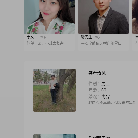
于女士
杨先生
28岁
26岁
简单平淡，不想太复杂
喜欢宁静偏远村庄和雪山
笑看清风
性别：
男士
年龄：
60
婚况：
离异
我内心不高攀。但我很成实对