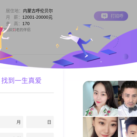
居住地：
内蒙古呼伦贝尔
打招呼
月 薪：
12001-20000元
身 高：
170
 一起相扶到老的伴侣
居住地：
内蒙古呼伦贝尔
 找到一生真爱
打招呼
月 薪：
5001-8000元
身 高：
174
芳自赏不行，孤独求败没要，孤陋寡闻，孤枕难眠，孤苦伶仃，孤单寂寞，孤家寡人
建造了鸟巢，不知何时引来金凤凰。独自一人，独守空房，独来独往。你想和我结伴
想与我的心爱之人共度余生。我没有不良噬好，是一个爱家家居的男人。想有一位温
月
日