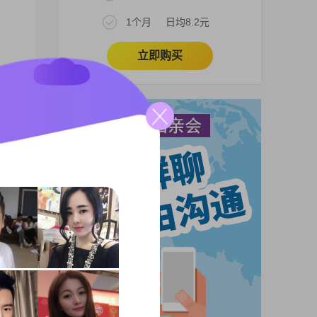
1个月
日均8.2元
立即购买
。和
同行
柔贤