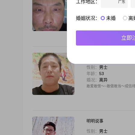
工作地区：
广东
性别：
男士
年龄：
50
婚况：
离异
婚姻状况：
未婚
离
我现在不是富有，但我会照顾
立即
好男孩
性别：
男士
年龄：
53
婚况：
离异
敢爱敢恨～~敢做敢当～成信
明明说事
性别：
男士