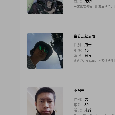
婚况：
未婚
平常比较孤独，朋友三两个，
坐看云起云落
性别：
男士
年龄：
40
婚况：
离异
认真爱，别瞎聊。不要浪费彼
小阳光
性别：
男士
年龄：
39
婚况：
未婚