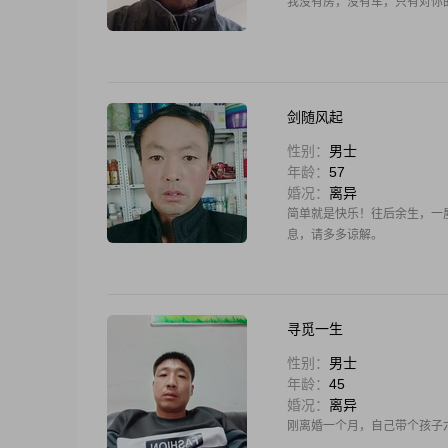
我没有房，没有车，只有对你
剑随风起
性别：
男士
年龄：
57
婚况：
离异
简单就是快乐！往后余生，一
息，请多多谅解。
寻觅一生
性别：
男士
年龄：
45
婚况：
离异
刚离婚一个月，自己带个孩子