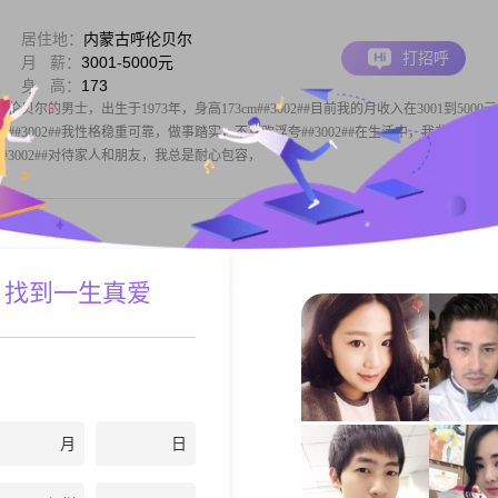
居住地：
内蒙古呼伦贝尔
打招呼
月 薪：
3001-5000元
身 高：
173
尔的男士，出生于1973年，身高173cm##3002##目前我的月收入在3001到5000
#3002##我性格稳重可靠，做事踏实，不喜欢浮夸##3002##在生活中，我非常注重
3002##对待家人和朋友，我总是耐心包容，
居住地：
内蒙古呼伦贝尔
 找到一生真爱
打招呼
月 薪：
5001-8000元
身 高：
162
12月27日退休了！前妻也是教师，不幸2006年突发脑出血，维持两年多，最后还是在20
0年大学毕业：曾就职建筑监理公司，2014年辞职，自己承建楼房.水利和道路工程，已娶
安盟乌兰浩特乌兰哈达公社，求学于齐齐哈尔，大学毕业分配到
月
日