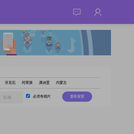
牙克石
阿荣旗
满洲里
内蒙古
必须有相片
重新搜索
区/县