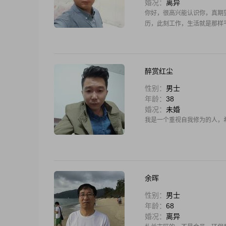
婚况：
离异
你好，很高兴能认识你，真期
历，此刻工作，生活就是那样
醉赏红尘
性别：
男士
年龄：
38
婚况：
未婚
我是一个重视自我修为的人，
余晖
性别：
男士
年龄：
68
婚况：
离异