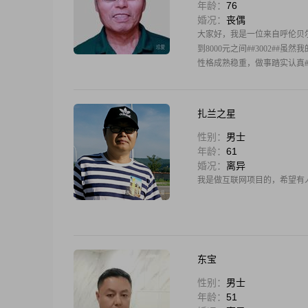
年龄：
76
婚况：
丧偶
大家好，我是一位来自呼伦贝尔的男
到8000元之间##3002#
性格成熟稳重，做事踏实认真##
扎兰之星
性别：
男士
年龄：
61
婚况：
离异
我是做互联网项目的，希望有
东宝
性别：
男士
年龄：
51