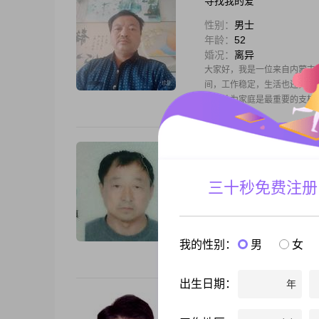
寻找我的爱
性别：
男士
年龄：
52
婚况：
离异
大家好，我是一位来自内蒙古呼伦贝
间，工作稳定，生活也还算不错#
庭，认为家庭是最重要的支柱##
丁酉
性别：
男士
三十秒免费注册
年龄：
68
婚况：
丧偶
本人是中学高级教师，2017年
年10月23日病逝！儿子201
我的性别：
男
女
子！我生在辽宁绥中，长在兴
出生日期：
年
编号89757