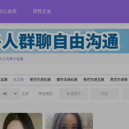
珍心会员
异性交友
扎兰屯男士征婚
达瓦旗
扎兰屯
新巴尔虎右旗
额尔古纳右旗
新巴尔虎左旗
陈巴尔虎旗
45
之间
所在地区：
省/直辖市
市/区