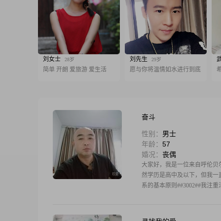
刘女士
刘先生
28岁
29岁
简单 开朗 爱旅游 爱生活
愿与你将温情如水进行到底
奋斗
性别：
男士
年龄：
57
婚况：
丧偶
大家好，我是一位来自呼伦贝尔的男
然学历是高中及以下，但我一直
系的基本原则##3002##