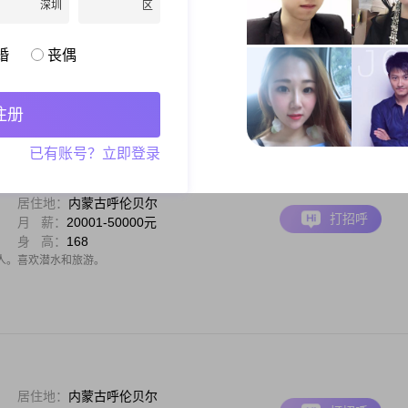
深圳
区
居住地：
内蒙古呼伦贝尔
打招呼
月 薪：
12001-20000元
身 高：
171
婚
丧偶
男士，身高171cm，目前在呼伦贝尔工作，月收入在12001到20000元之间##3002##
戏##3001##看电影和听音乐##3002##说到电子游戏，我可是个高手哦，如果你也
#3002##电影方面，我各种类型的电影
注册
已有账号？立即登录
居住地：
内蒙古呼伦贝尔
打招呼
月 薪：
20001-50000元
身 高：
168
人。喜欢潜水和旅游。
居住地：
内蒙古呼伦贝尔