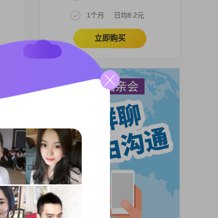
1个月
日均8.2元
立即购买
元之
家
08
妻生