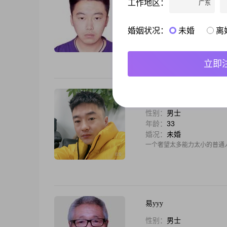
工作地区：
广东
性别：
男士
年龄：
29
婚况：
未婚
婚姻状况：
未婚
离
大家好，我是一位1996年出生的
有大学本科学历，平时喜欢电子游
玩游戏，我们可以一起交流交流#
立即
人生旅途
性别：
男士
年龄：
33
婚况：
未婚
一个奢望太多能力太小的普通
易yyy
性别：
男士