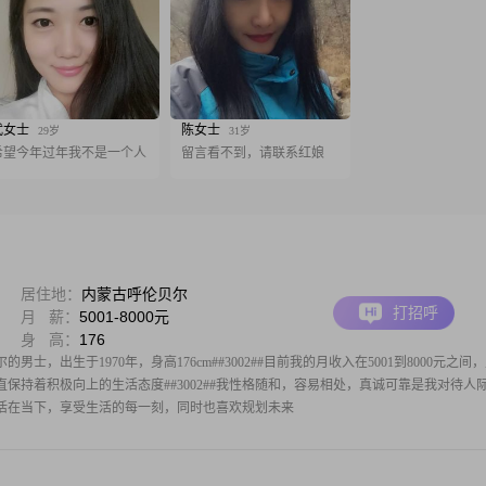
武女士
陈女士
29岁
31岁
希望今年过年我不是一个人
留言看不到，请联系红娘
居住地：
内蒙古呼伦贝尔
打招呼
月 薪：
5001-8000元
身 高：
176
士，出生于1970年，身高176cm##3002##目前我的月收入在5001到8000元之间
保持着积极向上的生活态度##3002##我性格随和，容易相处，真诚可靠是我对待人
我注重活在当下，享受生活的每一刻，同时也喜欢规划未来