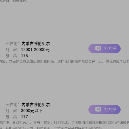
意识强，骑车溜达。
居住地：
内蒙古呼伦贝尔
打招呼
月 薪：
12001-20000元
身 高：
175
的缘，然后她自然流露出她对我的缘，这样我们的缘才能结合在一起。愿我的缘早日
居住地：
内蒙古呼伦贝尔
打招呼
月 薪：
3000元以下
身 高：
177
居住，喜欢听音乐，读书，散步，打羽毛球，讨厌喝酒##3001##抽烟##3001##赌钱
丽，开朗##3001##大方，勤俭能干，会持家过曰子的好女人##3002##