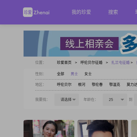
我的珍爱
搜索
位置：
珍爱首页
>
呼伦贝尔征婚
>
扎兰屯征婚
>
性别：
全部
男士
女士
地区：
呼伦贝尔
根河
鄂伦春
鄂温克
莫力
我要找：
请选择
年龄在：
25
到