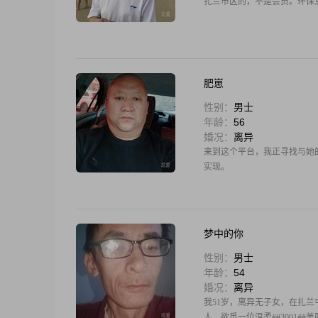
扎兰市区的，不是会员。环保
肥崽
性别：
男士
年龄：
56
婚况：
离异
来到这个平台，我正寻找与她
实现。
梦中的你
性别：
男士
年龄：
54
婚况：
离异
我51岁，离异无子女，在扎兰屯
人，欲觅一位温柔##3001##美