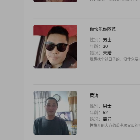
你快乐你随意
性别：
男士
年龄：
30
婚况：
未婚
我想找个过日子的。没什么要
黄涛
性别：
男士
年龄：
52
婚况：
离异
性格开朗大方稳重孝顺父母的