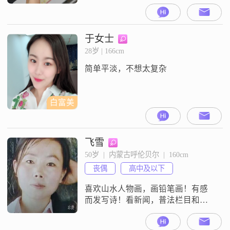
工作##3002##我的收入每月在 3000
元以下，学历是高中及以下
##3002##我这个人呐，性格随和，
特别容易相处，真诚可靠是我一直
于女士
以来的准则##3002##我很注重健康
28岁 | 166cm
管理，平时会通过瑜伽来塑形，也
简单平淡，不想太复杂
会注意饮食等方面##3002##我是个
善
白富美
飞雪
50岁  |  内蒙古呼伦贝尔  |  160cm
丧偶
高中及以下
喜欢山水人物画，画铅笔画！有感
而发写诗！看新闻，普法栏目和相
亲节目！为家人的健康而关注养生
知识！学过中医理疗！卖过服装，