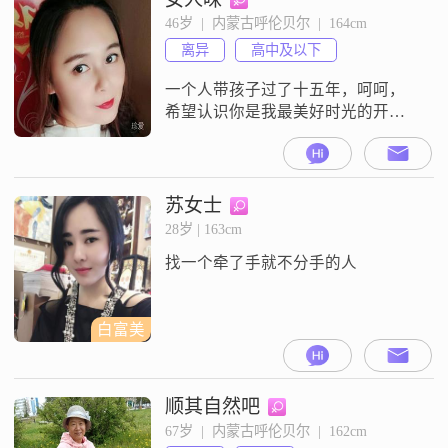
46岁  |  内蒙古呼伦贝尔  |  164cm
离异
高中及以下
一个人带孩子过了十五年，呵呵，
希望认识你是我最美好时光的开
启，愿我们无怨无悔白头到老
苏女士
28岁 | 163cm
找一个牵了手就不分手的人
白富美
顺其自然吧
67岁  |  内蒙古呼伦贝尔  |  162cm