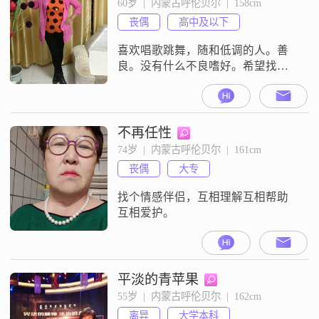
60岁  |  内蒙古呼伦贝尔  |  158cm
任何负能量较劲好多人资料都说不
丧偶
高中及以下
吸烟，不喝酒，可是好多人都是吸
烟的，不真实资料！如果能改掉也
喜欢唱歌跳舞，随和低调的人。善
好??不接受吸烟
良。没有什么不良嗜好。希望找到
一位三观一致。找一位不酗酒的男
性。我是达斡尔族。
不再任性
74岁  |  内蒙古呼伦贝尔  |  161cm
丧偶
大专
找个情感伴侣，互相理解互相帮助
互相爱护。
平淡的青苹果
55岁  |  内蒙古呼伦贝尔  |  162cm
离异
大学本科