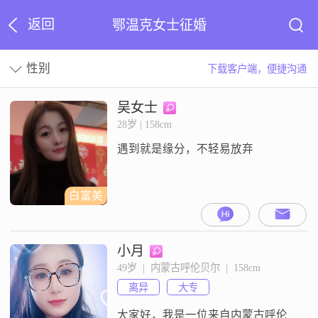
返回
鄂温克女士征婚
性别
下载客户端，便捷沟通
吴女士
28岁 | 158cm
遇到就是缘分，不轻易放弃
白富美
小月
49岁  |  内蒙古呼伦贝尔  |  158cm
离异
大专
大家好，我是一位来自内蒙古呼伦