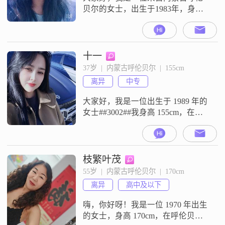
贝尔的女士，出生于1983年，身高
158cm##3002##我在当地有着一份稳
定的工作，月收入在3001到5000元
之间##3002##我拥有大专学历，在
学习和工作中积累了不少经验
十一
##3002##性格方面，我是一个开朗
37岁  |  内蒙古呼伦贝尔  |  155cm
爱笑的人，总是能给周围的人带来
离异
中专
快乐和正能量##3002##我很善解人
意，
大家好，我是一位出生于 1989 年的
女士##3002##我身高 155cm，在呼
伦贝尔工作，学历是中专##3002##
我的月收入在 5001 - 8000 元之间
##3002##我性格开朗爱笑，总是能
给身边的人带来快乐##3002##我很
枝繁叶茂
善解人意，能理解和感受他人的情
55岁  |  内蒙古呼伦贝尔  |  170cm
绪和需求##3002##在生活中，我独
离异
高中及以下
立自信，能够
嗨，你好呀！我是一位 1970 年出生
的女士，身高 170cm，在呼伦贝尔