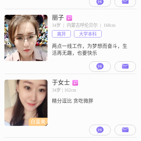
良，孝顺的人。半辈子就这样象男
人一样支撑着家，觉得这走过来的
日子里唯一对不起的就是自己。老
丽子
了想找个懂我，爱我，宠我的男人
34岁  |  内蒙古呼伦贝尔  |  168cm
好好的度过后半生，地区不限，只
离异
大学本科
要有眼缘我会跟他走到哪里都可
以。希望2021年遇到一个可心的
两点一线工作，为梦想而奋斗，生
他！相互陪伴慢慢变老。
活再无趣，也要快乐
于女士
34岁 | 162cm
精分逗比 贪吃微胖
白富美