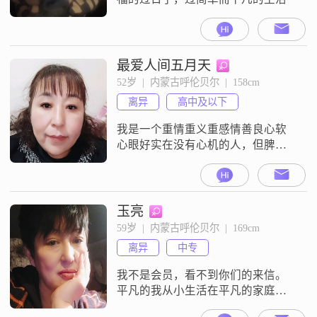
最爱人间五月天
52岁  |  内蒙古呼伦贝尔  |  158cm
离异
高中及以下
我是一个重情重义重感情善良心软
心眼好实在没有心机的人，但脾气
有点不好，我想找理解我，体贴
我，关心我，保护我，疼爱我的
人，爱好喜欢旅游爬山钓鱼听听音
乐做做家务。
玉亮
59岁  |  内蒙古呼伦贝尔  |  169cm
离异
中专
我不是会员，看不到你们的来信。
平凡的我从小生活在平凡的家庭
里。父母教育我们从小做本份，善