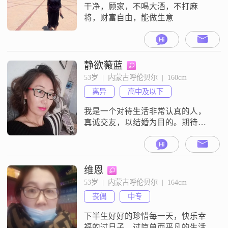
干净，顾家，不喝大酒，不打麻
将，财富自由，能做生意
静欲薇蓝
53岁  |  内蒙古呼伦贝尔  |  160cm
离异
高中及以下
我是一个对待生活非常认真的人，
真诚交友，以结婚为目的。期待与
你相识，互相体贴，互相理解，携
手走过下半生，知足相守，平淡相
随。
维恩
53岁  |  内蒙古呼伦贝尔  |  164cm
丧偶
中专
下半生好好的珍惜每一天，快乐幸
福的过日子，过简单而平凡的生活