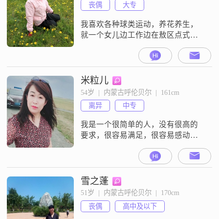
丧偶
大专
我喜欢各种球类运动，养花养生，
就一个女儿边工作边在敖区点式楼
开奶茶店有合适的联系我
米粒儿
54岁  |  内蒙古呼伦贝尔  |  161cm
离异
中专
我是一个很简单的人，没有很高的
要求，很容易满足，很容易感动，
不会甜言蜜语的哄人，会的只是一
腔真诚。
雪之蓬
51岁  |  内蒙古呼伦贝尔  |  170cm
丧偶
高中及以下