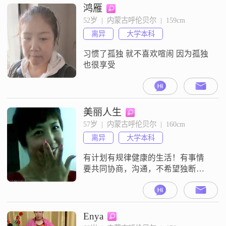
鸿雁
52岁  |  内蒙古呼伦贝尔  |  159cm
离异
大学本科
习惯了孤独 就不喜欢喧闹 因为孤独
也很享受
美丽人生
57岁  |  内蒙古呼伦贝尔  |  160cm
离异
大学本科
有计划有规律健康的生活！有事情
要共同协商，沟通，不希望独断！
不喜欢吸烟喝酒的男人??干净勤快点
爱运动的人招人喜欢?本人爱运动，
常年办健身卡。勤快干净热爱生
活，喜爱看书旅游，但不奢侈！珍
Enya
惜每一天！乐可过好每一天！不于