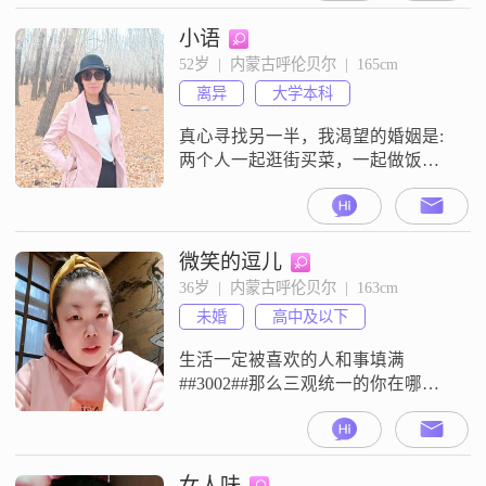
开过理疗店，现在卖化妆品！我寻
觅的爱情，两个人能真心相对！视
小语
我儿子为己出！如果有一天，你躺
52岁  |  内蒙古呼伦贝尔  |  165cm
在床上，我会细心照顾你！不离不
离异
大学本科
弃！因为爱，你养我儿子小，我会
一直守候你！丈夫去逝三年，从未
真心寻找另一半，我渴望的婚姻是:
放纵过自己，洁身自爱
两个人一起逛街买菜，一起做饭，
一起做家务，一起爬山，一起旅
游，一起走过祖国的山山水水，没
有冷战，没有背叛，一起相濡与沫
携手走过后半生##3002##我已退
微笑的逗儿
休，可以去男方的城市，希望在这
36岁  |  内蒙古呼伦贝尔  |  163cm
里找到与我相伴一生的老伴
未婚
高中及以下
##3002##
生活一定被喜欢的人和事填满
##3002##那么三观统一的你在哪
里？
女人味