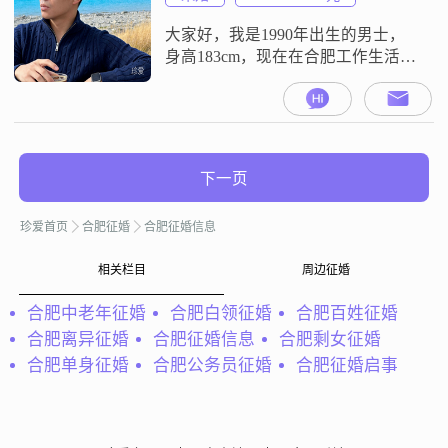
念上，我比较重视家庭，觉得家庭
为重##30
大家好，我是1990年出生的男士，
身高183cm，现在在合肥工作生活
##3002##我的月收入在12001到
20000元之间，学历是中专##3002##
性格方面，我是一个稳重可靠的
人，表现出来的状态是成熟稳重
##3002##平时我也很幽默风趣，性
下一页
格外向健谈，和大家相处起来比较
轻松##3002##我觉得自己责任感
珍爱首页
合肥征婚
合肥征婚信息
强，对待
相关栏目
周边征婚
合肥中老年征婚
合肥白领征婚
合肥百姓征婚
合肥离异征婚
合肥征婚信息
合肥剩女征婚
合肥单身征婚
合肥公务员征婚
合肥征婚启事