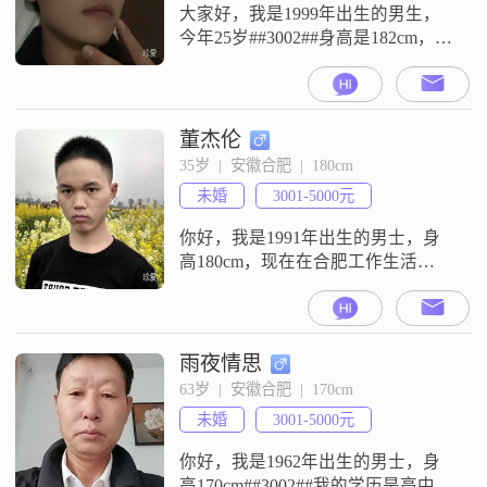
我比较
大家好，我是1999年出生的男生，
今年25岁##3002##身高是182cm，学
历是大专##3002##目前的工作地点
在合肥，月收入在3001到5000元这
个范围##3002##我这个人性格比较
稳重可靠，平时做事情理性冷静，
董杰伦
不会太情绪化##3002##生活中属于
35岁  |  安徽合肥  |  180cm
不拘小节的性格，不会在细枝末节
未婚
3001-5000元
上纠结##3002##这次来
你好，我是1991年出生的男士，身
高180cm，现在在合肥工作生活
##3002##我的学历是中专，目前的
月收入在3001到5000元之间
##3002##关于我的性格，我觉得自
己是一个稳重可靠的人，平时做事
雨夜情思
比较踏实##3002##对待生活，我保
63岁  |  安徽合肥  |  170cm
持着乐观积极的态度，遇到事情会
未婚
3001-5000元
往好的方面去想##3002##我是一个
真诚可靠的
你好，我是1962年出生的男士，身
高170cm##3002##我的学历是高中及