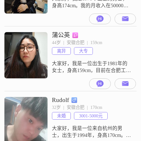
身高174cm。我的月收入在50000元
以上，现在在合肥工作。我的学历
是高中及以下。我是一个稳重可靠
的人，平时做事有责任感，对待事
情会认真处理。我性格随和，容易
蒲公英
和人相处，没什么架子，平时和大
44岁  |  安徽合肥  |  159cm
家沟通起来也比较顺畅。我目前是
离异
大专
单身状态，想寻找一位合适的女士
组建家庭。我希望能遇到一个彼此
大家好，我是一位出生于1981年的
合得来
女士，身高159cm，目前在合肥工
作。我的学历是大专，月收入在
3001到5000元之间。我性格真诚可
靠，热爱生活，始终把家庭放在第
一位。我认为生活品质很重要，所
Rudolf
以我会努力平衡工作和生活，享受
32岁  |  安徽合肥  |  170cm
那种慢节奏的生活方式。我追求的
未婚
3001-5000元
是简单而真实的幸福，喜欢真诚地
与人沟通。我的家庭观念很强，认
大家好，我是一位来自杭州的男
为家庭
士，出生于1994年，身高170cm。我