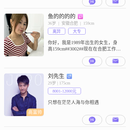
目前的月收入在5001到8000元之间
##3002##我的性格比较开朗爱笑，
平时也比较独立自信，对待生活一
鱼的的的的
直保持乐观积极的态度##3002##我
36岁  |  安徽合肥  |  159cm
这个人随和易相处，平时热爱生
离异
大专
活，做人真诚可靠，也比较善解人
意，富有同理
你好，我是1989年出生的女生，身
高159cm##3002##现在在合肥工作生
活，学历是大专，月收入在5001-
8000元这个范围##3002##平时我性
格随和，比较好相处，做事情绪比
较稳定，对待感情的态度是专一忠
刘先生
诚的##3002##在生活状态上，我比
29岁 | 175cm
较看重工作与生活的平衡，追求简
8001-12000元
单纯粹的日子##3002##闲暇的时候
只想在茫茫人海与你相遇
高富帅