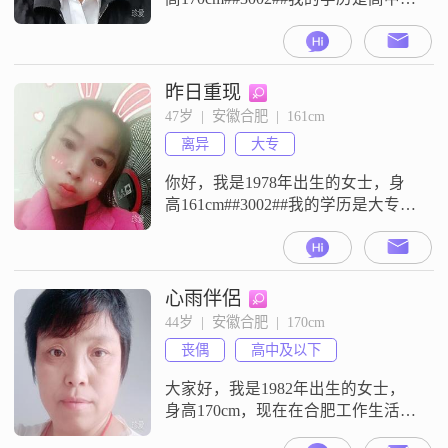
以下，目前月收入在3001到5000元
之间，工作地在中国##3002##我的
特征比较明确，平时是一个成熟稳
重的人，性格真诚可靠，对待生活
昨日重现
的心态是活在当下##3002##我希望
47岁  |  安徽合肥  |  161cm
通过这里找到一个合适的伴侣
离异
大专
##3002##我不太会讲那些花哨的
话，就
你好，我是1978年出生的女士，身
高161cm##3002##我的学历是大专，
现在在合肥工作，月收入在3001到
5000元之间##3002##关于我的性
格，大家都说我是一个善解人意的
人，平时也比较独立自信##3002##
心雨伴侶
我心思比较细腻敏感，但性格随
44岁  |  安徽合肥  |  170cm
和，很容易跟人相处##3002##我是
丧偶
高中及以下
一个热爱生活的人，对待感情和生
活都
大家好，我是1982年出生的女士，
身高170cm，现在在合肥工作生活
##3002##我的学历是高中及以下，