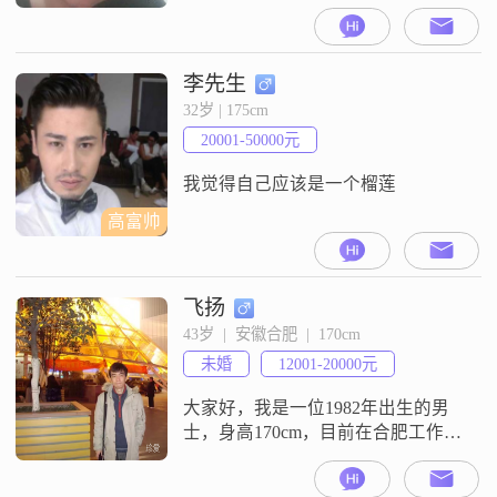
的月收入在3001到5000元之间，目
前从事一份稳定的工作。虽然我的
学历是高中及以下，但我一直保持
着学习和进步的态度。我性格稳重
李先生
可靠，对待生活和工作都非常认真
32岁 | 175cm
负责。在我的价值观中，家庭始终
20001-50000元
是第一位的，我会尽自己最大的努
力去维护和经营家庭关系。我热爱
我觉得自己应该是一个榴莲
电子
高富帅
飞扬
43岁  |  安徽合肥  |  170cm
未婚
12001-20000元
大家好，我是一位1982年出生的男
士，身高170cm，目前在合肥工作。
我的月收入在12001到20000元之
间，学历是大专。我性格外向，喜