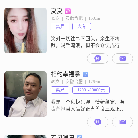
欢与人交流，也善于倾听他人的想
法和感受。在日常生活中，我表现
夏夏
出很强的责任感，无论是工作还是
45岁  |  安徽合肥  |  160cm
生活，我都会尽力去做好每一件事
离异
大专
情。我对待事物非常耐心和包容，
不容易被外界的纷扰所影响。我认
笑对一切往事不回头，余生不将
为
就。渴望流浪，但不会仓促成行，
渴望幸福但不能刻意求索。好姑
凉，一定要学会让自己的能力配的
上自己的梦想，让自己的才情配得
上自己信仰。。。
相约幸福季
49岁  |  安徽合肥  |  176cm
离异
12001-20000元
我是一个积极乐观、情绪稳定、有
责任担当人品好正直善良三观正的
人，男女边界感超强，于2021年成
立了自己的食品公司创业（安徽修
齐食品有限公司），希望对方是一
个热爱生活，性格温和，忠于爱情
春风暖阳