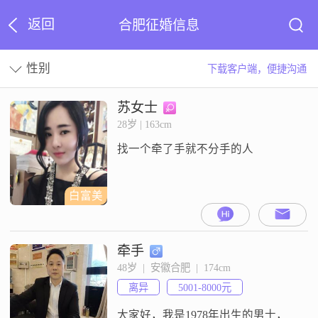
返回
合肥征婚信息
性别
下载客户端，便捷沟通
苏女士
28岁 | 163cm
找一个牵了手就不分手的人
白富美
牵手
48岁  |  安徽合肥  |  174cm
离异
5001-8000元
大家好，我是1978年出生的男士，