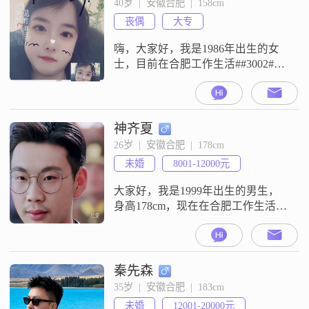
40岁  |  安徽合肥  |  158cm
##3002##在生活中，我是一个极简
丧偶
大专
主义者，重视家庭责任，
嗨，大家好，我是1986年出生的女
士，目前在合肥工作生活##3002##
我的身高是158cm，学历是大专，目
前的月收入在5001到8000元之间
##3002##关于我的性格和生活态
度，我是一个真诚可靠的人，平时
神齐夏
性格开朗爱笑，也很善解人意
26岁  |  安徽合肥  |  178cm
##3002##我热爱生活，懂得享受当
未婚
8001-12000元
下，也喜欢钻研美食烹饪##3002##
在人生规
大家好，我是1999年出生的男生，
身高178cm，现在在合肥工作生活
##3002##我的月收入在3001到5000
元之间，学历是高中及以下
##3002##性格方面，我是一个幽默
风趣的人，平时比较乐观积极
秦先森
##3002##做人真诚可靠，性格上耐
35岁  |  安徽合肥  |  183cm
心包容，随和易相处##3002##在观
未婚
12001-20000元