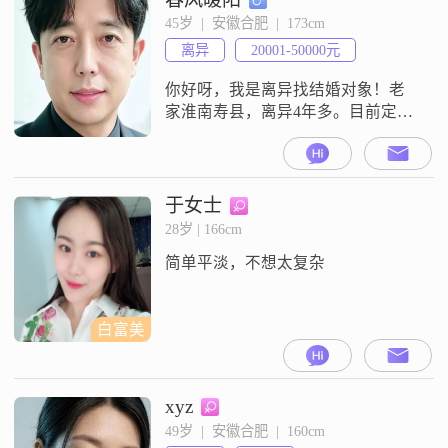
的人，幸福快乐在一起享受完余
45岁  |  安徽合肥  |  173cm
生。比我年龄大的不能接受，要求
离异
20001-50000元
去外地定居的不能接受。（我兄弟
姐妹及父母都在合肥定居）本人
你好呀，我是离异找结婚对象！老
2018年离婚的，共
家淮南寿县，离异4年多。目前定居
合肥高新区。房子全款，一个奔驰
代步车！不抽烟不喝酒不赌博！喜
欢散步，做饭。自驾游。从事人力
资源管理，猎头工作！想找一个性
于女士
格合适温暖的人。过普通，平淡安
28岁 | 166cm
稳的生活
简单平淡，不想太复杂
白富美
xyz
49岁  |  安徽合肥  |  160cm