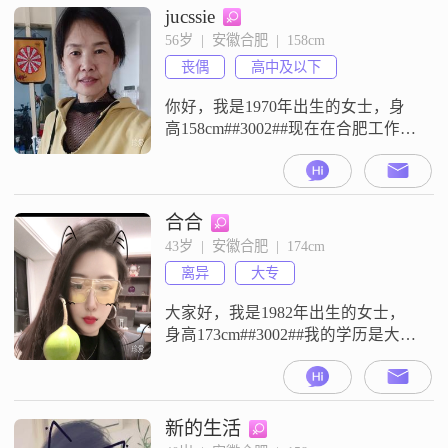
jucssie
56岁  |  安徽合肥  |  158cm
丧偶
高中及以下
你好，我是1970年出生的女士，身
高158cm##3002##现在在合肥工作生
活，月收入在3001到5000元之间，
学历是高中及以下##3002##我是一
个独立自信的人，平时性格善解人
意，乐观积极，随和易相处
合合
##3002##我热爱生活，也注重生活
43岁  |  安徽合肥  |  174cm
品质##3002##平时比较关注时尚穿
离异
大专
搭，觉得穿着得体能让自己心情变
好##
大家好，我是1982年出生的女士，
身高173cm##3002##我的学历是大
专，现在在合肥工作，月收入在
12001到20000元之间##3002##我的
性格是善解人意##3001##乐观积极
##3001##随和易相处##3001##真诚
新的生活
可靠，属于外冷内热的类型