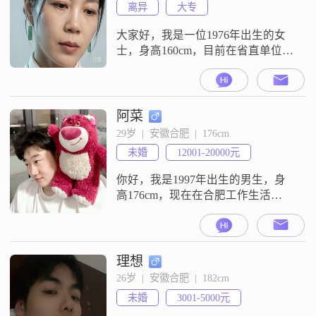
离异
大专
大家好，我是一位1976年出生的女
士，身高160cm，目前在省直单位工
作，月收入在1w+。平时喜欢宅家或
追剧，偶尔也研究旅行攻略，享受
生活中的小确幸。性格方面，我自
认为是一个善解人意、随和易相处
阿菜
的人。我对待生活态度真诚可靠，
29岁  |  安徽合肥  |  176cm
注重健康管理，追求简单而幸福的
未婚
12001-20000元
每一天。我向往稳定的生活，希望
找到一个能够互相尊重、情绪稳定
你好，我是1997年出生的男生，身
的伴侣
高176cm，现在在合肥工作生活
##3002##我的学历是大专，目前的
月收入在12001到20000元之间
##3002##关于我的性格，我觉得自
己是个乐观积极的人，平时随和也
理想
比较好相处##3002##我比较看重活
26岁  |  安徽合肥  |  182cm
在当下的状态，觉得日子要过得实
未婚
3001-5000元
在一点##3002##平时空闲的时候，