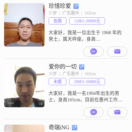
和敷衍，待人真诚直接##3002##上
珍惜珍爱
五休二，加班少，时间稳定，收入
57岁  |  广东惠州  |  165cm
稳定##3002##平时喜欢听歌兜风放
丧偶
12001-20000元
松，也愿意陪你聊天##3001##
大家好，我是一位出生于 1968 年的
男士，属天枰座，身高
165cm##3002##目前在惠州工作，月
收入在 12001 - 20000 元之间，拥有
大学本科学历##3002##我这个人
嘛，性格稳重可靠，做事情责任感
爱你的一切
很强##3002##在生活中，我特别有
31岁  |  广东惠州  |  165cm
耐心也懂得包容他人##3002##对我
未婚
20001-50000元
来说，家庭永远是最重要的，
大家好，我是一名1994年出生的男
士，身高165cm，目前在惠州工作
##3002##我的月收入在20001到
50000元之间，拥有硕士学历
##3002##我性格上责任感强，乐观
积极，随和易相处，真诚可靠，非
奇瑞iNG