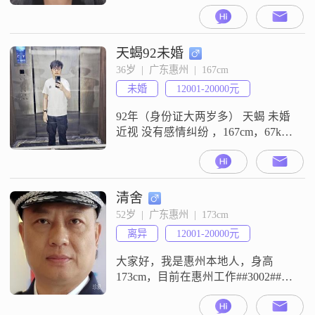
的惠州##3002##我拥有大学本科学
历，在一家不错的公司工作，月收
入在8001到12000元之间##3002##我
性格乐观积极，总是能带给周围的
天蝎92未婚
人正能量##3002##我非常善解人
36岁  |  广东惠州  |  167cm
意，善于倾听他人的心声，也愿意
未婚
12001-20000元
分享自己的快乐和困扰##3002##生
92年（身份证大两岁多） 天蝎 未婚
近视 没有感情纠纷 ，167cm，67kg
月收入12k左右 四川广安人，目前在
惠州工作##3002## 偶尔玩游戏，不
抽烟##3001##极少喝酒##3001##不
打牌##3002##
清舍
52岁  |  广东惠州  |  173cm
离异
12001-20000元
大家好，我是惠州本地人，身高
173cm，目前在惠州工作##3002##我
的月收入在 50000 元以上，学历是
大学本科##3002##我性格自信果