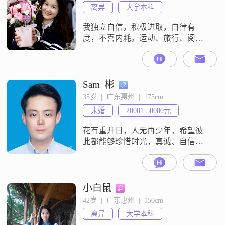
离异
大学本科
我独立自信，积极进取，自律有
度，不喜内耗。运动、旅行、阅
读、摄影都是我喜欢的事。日常运
动是我最简单的充电方式，拥有能
量充沛的身心加持，使我更加懂得
接纳自己、善待他人，坦然接看待
Sam_彬
周遭的更迭规律，顺时而安，始终
35岁  |  广东惠州  |  175cm
保持内心的勇敢和热情，满心热爱
未婚
20001-50000元
人间烟火。就职于上市集团企业，
从事财务相关工作，庆幸在打拼的
花有重开日，人无再少年，希望彼
年纪选择了适配的平台，能
此都能够珍惜时光，真诚、自信、
愉快的相处。
小白鼠
42岁  |  广东惠州  |  150cm
离异
大学本科