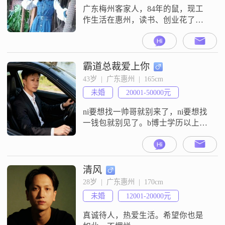
广东梅州客家人，84年的鼠，现工
作生活在惠州，读书、创业花了很
多时间，错过了青春年华，本就晚
婚了，领证当天婚检，双方增加生
育检查，对方畸形率99.5%，质量有
问题，很难调理，不想有遗憾，父
霸道总裁爱上你
母也不同意，所以领证了分开，莫
43岁  |  广东惠州  |  165cm
名其妙成了离异人士。不知何时才
未婚
20001-50000元
能遇见我的正缘？本科就读于华南
师范大学，教育专业，成绩优异，
ni要想找一帅哥就别来了，ni要想找
二外是法语，
一钱包就别见了。b博士学历以上的
免谈，女企业家免谈(小商小贩除
外)，省得咱们互相都会扫兴。刘德
华和阿汤哥那种才貌双全的郎君是
不会来征ni的婚的。当然wo也没做
清风
诺丁山的梦，您要真是一仙女wo也
28岁  |  广东惠州  |  170cm
接不住，没等待您长得跟画报封面
未婚
12001-20000元
一样看一眼就魂飞魄散。外表时
尚，内心保守，身心都健康的一般
真诚待人，热爱生活。希望你也是
人就行