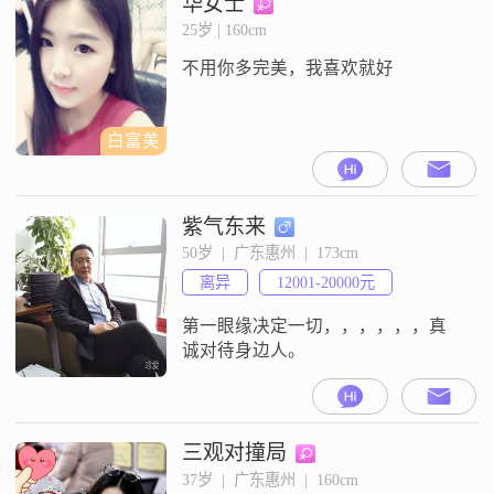
华女士
朋友，抱着宁缺毋滥的态度，既不
25岁 | 160cm
愿意伤害到可能没有未来的人，也
不用你多完美，我喜欢就好
寄予未来的感情厚厚的期待和款款
深情，所以不敢乱开始一段感情。
我是慎重而认真的，浪
白富美
紫气东来
50岁  |  广东惠州  |  173cm
离异
12001-20000元
第一眼缘决定一切，，，，，，真
诚对待身边人。
三观对撞局
37岁  |  广东惠州  |  160cm