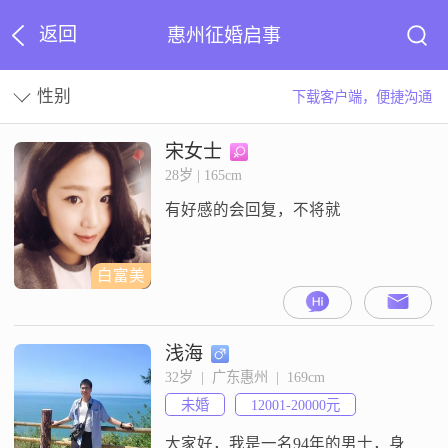
返回
惠州征婚启事
性别
下载客户端，便捷沟通
宋女士
28岁 | 165cm
有好感的会回复，不将就
白富美
浅海
32岁  |  广东惠州  |  169cm
未婚
12001-20000元
大家好，我是一名94年的男士，身