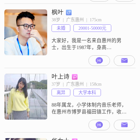
断，乐观积极向上，是个外向健谈
的人##3002##在生活中，我特别注
枫叶
重健康养生，也很喜欢规划未来
38岁  |  广东惠州  |  175cm
##3002##平时爱好挺多，是个电影
未婚
20001-50000元
爱好者，常常沉浸在精彩的电影世
界里##
大家好，我是一名来自惠州的男
士，出生于1987年，身高
175cm##3002##我在惠州有着稳定的
工作，月收入在20001到50000元之
间##3002##我拥有大学本科学历，
在工作中我一直保持着认真负责的
叶上诗
态度##3002##我觉得自己是一个稳
37岁  |  广东惠州  |  158cm
重可靠的人，在生活和工作中都能
离异
大学本科
够承担起应有的责任##3002##我也
比较幽默
88年属龙，小学体制内音乐老师，
在惠州市博罗县福田镇工作，收入
稳定。本人情绪也稳定，性格开
朗，乐观积极，洁身自好。很少上
来这里，不喜欢耗时间在在无用社
交上，又怕交到不正经或不干净的