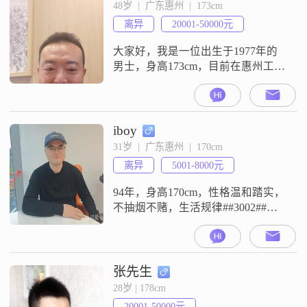
常重视家庭，努力在工作与生活之
48岁  |  广东惠州  |  173cm
间找到平衡##3002##我喜欢规划未
离异
20001-50000元
来，注重生活品质，平时喜欢阅读
和写作，通过这些
大家好，我是一位出生于1977年的
男士，身高173cm，目前在惠州工作
##3002##我的月收入在20001到
50000元之间，拥有大学本科学历
##3002##我性格稳重可靠，幽默风
趣，自信果断，外向健谈##3002##
iboy
在生活和工作中，我总是充满责任
31岁  |  广东惠州  |  170cm
感，乐观积极，对待事物耐心包容
离异
5001-8000元
##3002##我认为成熟稳重是非常重
要
94年，身高170cm，性格温和踏实，
不抽烟不赌，生活规律##3002##目
前在一家制造企业做品质管控，工
作稳定##3002##家里在惠城区有多
套自住房，无贷款，也有一辆代步
车，生活无经济压力##3002##父母
张先生
都有退休金，家庭和睦，支持小家
28岁 | 178cm
庭独立生活##3002##不追求大富大
20001-50000元