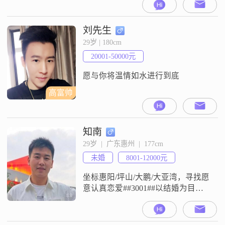
20000元之间，拥有大学本科学历
##3002##在性格方面，我自认为是
一个耐心包容##3001##成熟稳重的
刘先生
人，非常重视家庭##3002##我认为
29岁 | 180cm
家庭的和谐与幸福是我生活中最重
20001-50000元
要的一部分##3002##在生活
愿与你将温情如水进行到底
高富帅
知南
29岁  |  广东惠州  |  177cm
未婚
8001-12000元
坐标惠阳/坪山/大鹏/大亚湾，寻找愿
意认真恋爱##3001##以结婚为目的
的未婚女生##3002##性格温和开朗
有耐心，喜欢照顾别人情绪，做事
靠谱有分寸##3002##不喜欢冷暴力