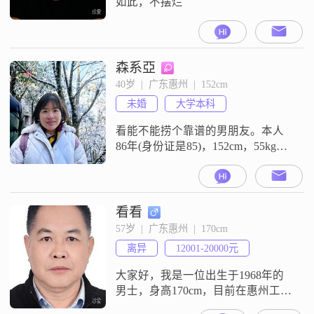
如此，不摆烂
森系亞
40岁  |  广东惠州  |  152cm
未婚
大学本科
看能不能捞个靠谱的男朋友。本人
86年(身份证是85)，152cm，55kg。
本科，广西人。未婚未育，之前一
直在广州工作生活，今年才到惠
州，私立中学老师。人品好，三观
正，乐天有主见，偶尔腹黑但善
看看
良。会摄影，善词藻，喜欢诗和远
57岁  |  广东惠州  |  170cm
方，也懂眼前的苟且。灵魂有趣，
离异
12001-20000元
奈何皮囊普通。好在内心强大，萌
妹与御姐并存，非常人能镇得住。
大家好，我是一位出生于1968年的
单身原因
男士，身高170cm，目前在惠州工作
##3002##我的月收入在12001到