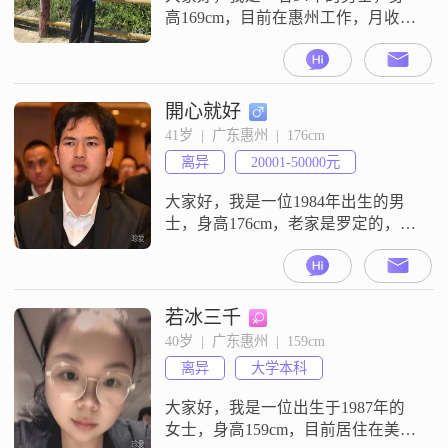
高169cm，目前在惠州工作，月收入
在12001到20000元之间，学历是大
学本科##3002##我性格稳重可靠，
做事情比较耐心，对待他人也很包
容，真诚待人是我的原则##3002##
開心就好
在生活中，我比较勤俭节约，不会
41岁  |  广东惠州  |  176cm
铺张浪费##3002##我有一些爱好，
离异
20001-50000元
特别喜欢骑行和登山徒步##3002##
大家好，我是一位1984年出生的男
士，身高176cm，老家是罗定的，家
里人都住在佛山这边##3002##昆明
全款一套房子，两个车位##3002##
老家一套别野，身边无小孩
##3002##在目前在广东惠州工作，
若冰三千
可随时换工作##3002##月收入在
40岁  |  广东惠州  |  159cm
20000到30000元之间##3002##我拥
离异
大学本科
有大学本科学历，平时喜欢和朋
大家好，我是一位出生于1987年的
女士，身高159cm，目前居住在美丽