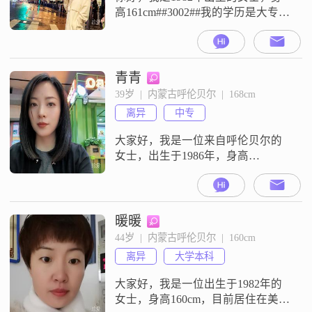
高161cm##3002##我的学历是大专，
现在在呼伦贝尔工作，月收入在
8001到12000元之间##3002##我的性
格比较温柔体贴，平时也比较开朗
爱笑##3002##生活中我是一个独立
青青
自信的人，随和易相处##3002##我
39岁  |  内蒙古呼伦贝尔  |  168cm
比较享受当下，同时也热爱生活
离异
中专
##3002##在个人发展上，我
大家好，我是一位来自呼伦贝尔的
女士，出生于1986年，身高
168cm##3002##我目前的工作收入在
8001到12000元之间，虽然学历是中
专，但我一直保持着学习的热情，
努力提升自己##3002##在生活中，
暖暖
我性格随和，容易相处，总是以积
44岁  |  内蒙古呼伦贝尔  |  160cm
极的态度面对每一天##3002##我热
离异
大学本科
爱生活，追求的是那种简单而真实
的幸福##3
大家好，我是一位出生于1982年的
女士，身高160cm，目前居住在美丽