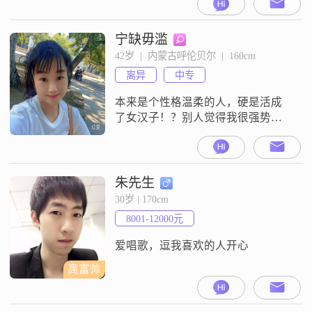
宁缺毋滥
42岁  |  内蒙古呼伦贝尔  |  160cm
离异
中专
本来是个性格温柔的人，硬是活成
了女汉子！？别人觉得我很强势，
说心里话，我一点都不愿意强势！
希望能遇到一个对的人，一见我，
就笑，我一见，就笑的人！一个知
我冷暖、懂我悲欢，能让我可以依
朱先生
靠的人，热爱生活，对家庭有责任
30岁 | 170cm
感！
8001-12000元
爱唱歌，逗我喜欢的人开心
高富帅