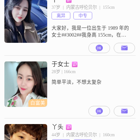
性格稳重可靠，成熟稳重，把家庭
37岁  |  内蒙古呼伦贝尔  |  155cm
看得很重，也希望未来的另一半能
离异
中专
和我一样重视家庭##300
大家好，我是一位出生于 1989 年的
女士##3002##我身高 155cm，在呼
伦贝尔工作，学历是中专##3002##
我的月收入在 5001 - 8000 元之间
##3002##我性格开朗爱笑，总是能
给身边的人带来快乐##3002##我很
于女士
善解人意，能理解和感受他人的情
28岁 | 166cm
绪和需求##3002##在生活中，我独
简单平淡，不想太复杂
立自信，能够
白富美
丫头
44岁  |  内蒙古呼伦贝尔  |  160cm