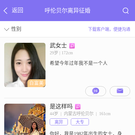
返回
呼伦贝尔离异征婚
性别
下载客户端，便捷沟通
武女士
29岁 | 172cm
希望今年过年我不是一个人
白富美
是这样吗
44岁  |  内蒙古呼伦贝尔  |  161cm
离异
大专
你好，我是1982年出生的女士，身