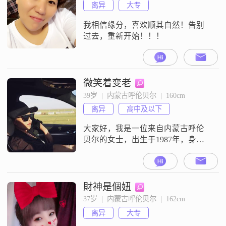
离异
大专
我相信缘分，喜欢顺其自然！告别
过去，重新开始！！！
微笑着变老
39岁  |  内蒙古呼伦贝尔  |  160cm
离异
高中及以下
大家好，我是一位来自内蒙古呼伦
贝尔的女士，出生于1987年，身高
160厘米##3002##目前，我的月收入
在8001到12000元之间，工作稳定，
生活也还算不错##3002##虽然我的
学历是高中及以下，但我一直相
財神是個妞
信，学历并不是衡量一个人的全部
37岁  |  内蒙古呼伦贝尔  |  162cm
标准##3002##在我的生活中，我更
离异
大专
看重的是人与人之间的互相尊重