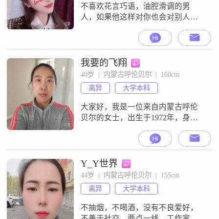
##3001
不喜欢花言巧语，油腔滑调的男
人，如果他这样对你也会对别人，
只想找一个眼里只有对方的，三观
正，有爱心，有孝心的，考虑38岁
到45岁以下的朋友，本人自营餐饮
行业，有工作，无生活负担，没有
我要的飞翔
开通这个会员看不到打招呼的朋
40岁  |  内蒙古呼伦贝尔  |  160cm
友！不回复请见谅，异地也可以考
离异
大学本科
虑河北周边的吧！
大家好，我是一位来自内蒙古呼伦
贝尔的女士，出生于1972年，身高
168厘米。我在当地有着稳定的工
作，月收入在3001到5000元之间。
虽然我的学历是中专，但我一直保
持着学习的热情，不断提升自己。
Y_Y世界
我性格独立自信，做事细腻敏感，
44岁  |  内蒙古呼伦贝尔  |  155cm
热爱生活，善于发现生活中的美
离异
大学本科
好。我富有同理心，能够理解和关
心他人的感受，真诚可靠，与人相
不抽烟，不喝酒，没有不良爱好，
处总是真
不善于社交。两点一线，工作家