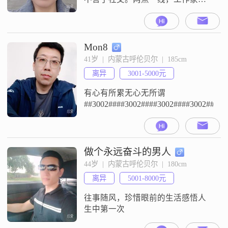
庭。
Mon8
41岁  |  内蒙古呼伦贝尔  |  185cm
离异
3001-5000元
有心有所累无心无所谓
##3002####3002####3002####3002####3
做个永远奋斗的男人
44岁  |  内蒙古呼伦贝尔  |  180cm
离异
5001-8000元
往事随风，珍惜眼前的生活感悟人
生中第一次