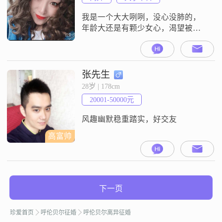
好不过了##3002##
我是一个大大咧咧，没心没肺的，
年龄大还是有颗少女心，渴望被宠
爱！渴望另一半最主要还是有责任
心，有幽默感，脾气好的男士！这
一生太坎坷了，希望后半生遇见志
同道合的他，来治愈创伤！
张先生
28岁 | 178cm
20001-50000元
风趣幽默稳重踏实，好交友
高富帅
下一页
珍爱首页
呼伦贝尔征婚
呼伦贝尔离异征婚