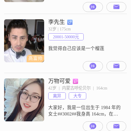
的呼伦贝尔##3002##我拥有大学本
科学历，现在的工作收入稳定在每
月3001到5000元之间##3002##我性
格乐观积极，总是以善解人意和温
李先生
柔体贴的态度对待他人##3002##在
32岁 | 175cm
生活中，我非常真诚可靠，始终把
20001-50000元
家庭放在首位，认为家庭的和谐是
最重要的
我觉得自己应该是一个榴莲
高富帅
万物可爱
42岁  |  内蒙古呼伦贝尔  |  164cm
离异
大专
大家好，我是一位出生于 1984 年的
女士##3002##我身高 164cm，在呼
伦贝尔工作，学历是大专##3002##
我的月收入在 3001 - 5000 元之间