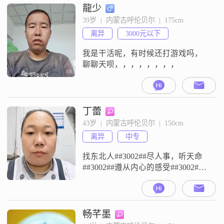
龍少
39岁  |  内蒙古呼伦贝尔  |  175cm
离异
3000元以下
我是干活呢，有时候还打游戏吗，
聊聊天呗，，，，，，，，
丁蕾
43岁  |  内蒙古呼伦贝尔  |  150cm
离异
中专
找东北人##3002##尽人事，听天命
##3002##遵从内心的感受##3002##
己所不欲勿施于人##3002##知足常
乐##3002##
畅芊墨