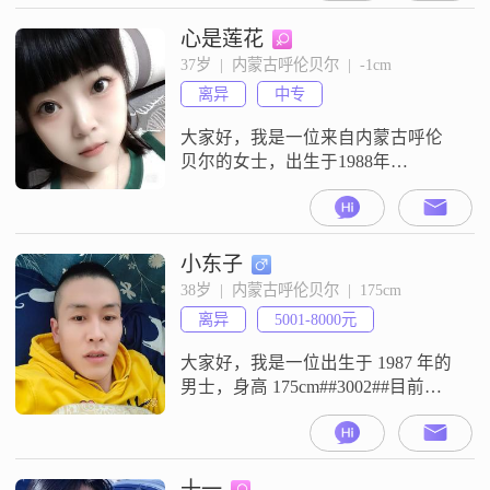
##3002##我觉得自己是个挺善解人
意的人，也很开朗爱笑##3002##有
心是莲花
时候会有点细腻敏感，但这也不算
37岁  |  内蒙古呼伦贝尔  |  -1cm
啥坏事儿##3002##我特别享受慢节
离异
中专
奏的生活，喜
大家好，我是一位来自内蒙古呼伦
贝尔的女士，出生于1988年
##3002##虽然我的身高没有具体的
数字，但我相信每个人都有自己独
特的魅力##3002##目前，我在当地
有着一份稳定的工作，月收入在
小东子
3001到5000元之间，虽然不是很
38岁  |  内蒙古呼伦贝尔  |  175cm
高，但足以让我过得充实和满足
离异
5001-8000元
##3002##我拥有中专的学历，在学
习和工作中积累了不少经验#
大家好，我是一位出生于 1987 年的
男士，身高 175cm##3002##目前我
的月收入在 5001 - 8000 元之间，工
作地在美丽的呼伦贝尔##3002##我
学历是高中及以下，但这并不影响
我对生活的态度和追求##3002##我
十一