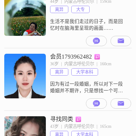
44岁  |  内蒙古呼伦贝尔  |  159cm
离异
大专
生活不是我们走过的日子，而是回
忆时在脑海里呈现的画面……
会员1793962482
36岁  |  内蒙古呼伦贝尔  |  160cm
离异
大学本科
因为有过一段婚姻，所以对下一段
婚姻并不期许，只是想找一个可以
陪伴的人##3002##但要三观一致，
物质条件是基础，可以省掉生活中
的很多矛盾点##3002##忠诚负责，
是我的首要要求；有事直接沟通，
寻找同类
不要隐瞒；适当给对方独立的时间
43岁  |  内蒙古呼伦贝尔  |  165cm
和空间##3002##能玩到一起，是最
离异
大学本科