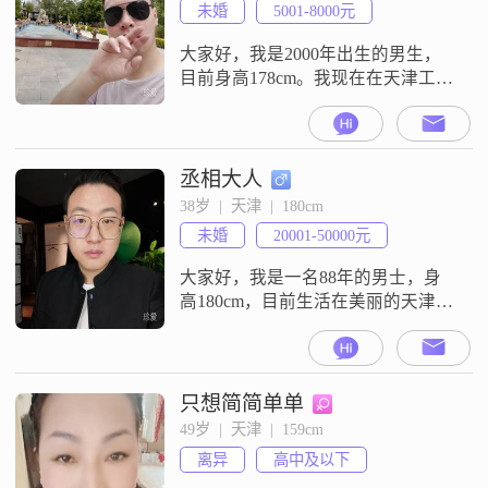
未婚
5001-8000元
大家好，我是2000年出生的男生，
目前身高178cm。我现在在天津工
作，月收入在5001到8000元这个区
间。我的学历是中专。平时大家给
我的评价是稳重可靠，我也确实觉
得自己是个比较踏实的人。对待生
丞相大人
活我一直是乐观积极的态度，遇到
38岁  |  天津  |  180cm
事情不会唉声叹气，想办法解决就
未婚
20001-50000元
好。我平时情绪比较稳定，没什么
乱发脾气的时候，相处起来应该会
大家好，我是一名88年的男士，身
比较
高180cm，目前生活在美丽的天津
##3002##我拥有硕士学位，在一家
不错的公司工作，月收入在20001到
50000元之间##3002##我性格稳重可
靠，总是希望能给身边的人带来安
只想简简单单
全感##3002##在生活中，我是个幽
49岁  |  天津  |  159cm
默风趣的人，喜欢用轻松的态度去
离异
高中及以下
面对各种情况，让周围的人感到愉