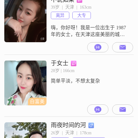
什么困难，都能以平和的心态去面
39岁  |  天津  |  163cm
对##3002##我对待事业有着坚定的
离异
大专
追求，虽然学历是高中及以下，但
我相信，只要努力，就一定能
嗨，你好呀！我是一位出生于 1987
年的女士，在天津这座美丽的城市
生活##3002##我的身高大概
163cm，每个月的收入在 5001 - 8000
元之间，学历是大专##3002##我觉
得自己是个开朗爱笑的人，平时很
于女士
注重平衡工作与生活，就盼着能过
28岁 | 166cm
上那种简单纯粹又幸福的日子
简单平淡，不想太复杂
##3002##我特别喜欢看电影和追
剧，在
白富美
雨夜时间的河
26岁  |  天津  |  178cm