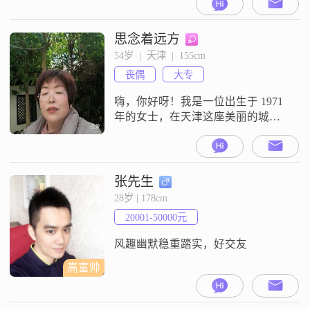
大专学历，在工作中我一直秉持着
认真负责的态度##3002##我觉得自
己是个挺善解人意的人，能理解他
思念着远方
人的想法和感受##3002##在生活中
54岁  |  天津  |  155cm
我很独立自信，遇到问题会积极面
丧偶
大专
对##3002##我性格随和，容易相处
嗨，你好呀！我是一位出生于 1971
年的女士，在天津这座美丽的城市
生活。我的身高大概 158cm 呢。我
在工作中还算努力，目前月收入在
3001 - 5000 元这个范围。学历是大
专。我觉得自己最大的特点就是善
张先生
解人意啦，能理解和体谅别人的想
28岁 | 178cm
法和感受。性格温柔体贴，总是希
20001-50000元
望能给身边的人带来温暖。我开朗
爱笑，乐观积极的态
风趣幽默稳重踏实，好交友
高富帅