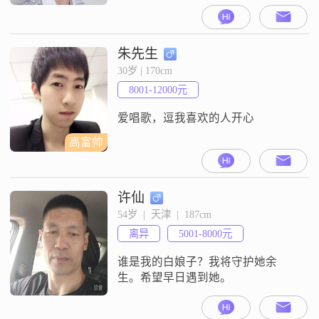
来到这里是真诚的找一个相伴相守
走完后半生的伴侣##3002##转眼空
渡五十余载，回头看看除了岁数和
抬头纹增多，其他的什么都没有
朱先生
啦，五十知天命，理解多一分，包
30岁 | 170cm
容多一分，脾气少一分，平平淡
8001-12000元
淡，从从容容度过每一天##3002##
咱们有缘相识##3001##相
爱唱歌，逗我喜欢的人开心
高富帅
许仙
54岁  |  天津  |  187cm
离异
5001-8000元
谁是我的白娘子？我将守护她余
生。希望早日遇到她。