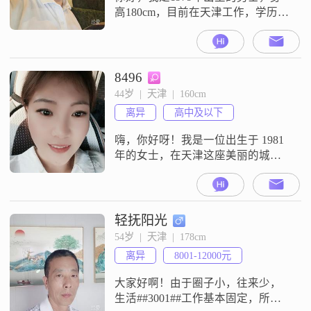
高180cm，目前在天津工作，学历是
大学本科，月收入在12001到20000
元之间。我是一个责任感强的人，
对待事情真诚可靠。在相处中，我
始终认为家庭为重，希望和另一半
8496
真诚相待。我也非常看重相互尊
44岁  |  天津  |  160cm
重，觉得两个人在一起需要共同成
离异
高中及以下
长，平时会多一些包容理解。我情
绪比较稳定，也注重细节。我期待
嗨，你好呀！我是一位出生于 1981
遇
年的女士，在天津这座美丽的城市
生活。我的身高大概 160cm，每个
月的收入在 3001 - 5000 元左右。我
觉得自己是个挺独立自信的人，追
求简单纯粹的幸福。平时喜欢看看
轻抚阳光
电影、追追剧，放松一下心情。在
54岁  |  天津  |  178cm
感情里，我认为互相尊重特别重
离异
8001-12000元
要，只有彼此尊重，才能走得长
远。真诚的沟通是我所坚持
大家好啊！由于圈子小，往来少，
生活##3001##工作基本固定，所以