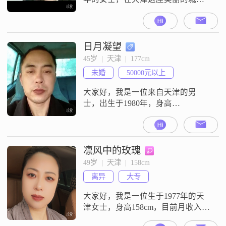
生活##3002##我的身高大概 161cm
呢##3002##我现在的工作收入一个
月在 3001 - 5000 元左右##3002##我
觉得自己是个挺不错的人哦，性格
日月凝望
温柔体贴，也很善解人意##3002##
45岁  |  天津  |  177cm
平时总是开朗爱笑，看待事情乐观
未婚
50000元以上
积极，对人更是真
大家好，我是一位来自天津的男
士，出生于1980年，身高
177cm##3002##我的月收入在50000
元以上，目前从事着一份稳定的工
作##3002##虽然我的学历是大专，
但我一直保持着学习的热情，不断
凛风中的玫瑰
提升自己的能力和素质##3002##我
49岁  |  天津  |  158cm
性格耐心包容，理性冷静，遇到问
离异
大专
题能够沉着应对##3002##我内敛慢
热，但一旦熟悉
大家好，我是一位生于1977年的天
津女士，身高158cm，目前月收入在
3001到5000元之间##3002##我拥有