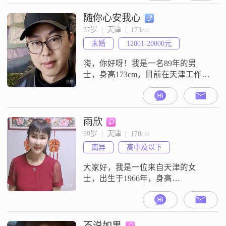
随你心安我心
37岁  |  天津  |  173cm
未婚
12001-20000元
嗨，你好呀！我是一名89年的男
士，身高173cm，目前在天津工作
##3002##我的月收入大概在12001到
20000元之间，是一名普通的工薪阶
层##3002##我学历是大学本科，受
过良好的教育##3002##我觉得自己
雨欣
最大的特点是责任感强，无论是对
59岁  |  天津  |  170cm
工作还是对生活，我都会尽心尽力
离异
高中及以下
去做好每一件事##3002##我也是一
个
大家好，我是一位来自天津的女
士，出生于1966年，身高
170cm##3002##我性格温柔体贴，总
是愿意倾听他人的心声，给予他们
关怀和支持##3002##在生活中，我
保持着乐观积极的态度，无论遇到
不说如果