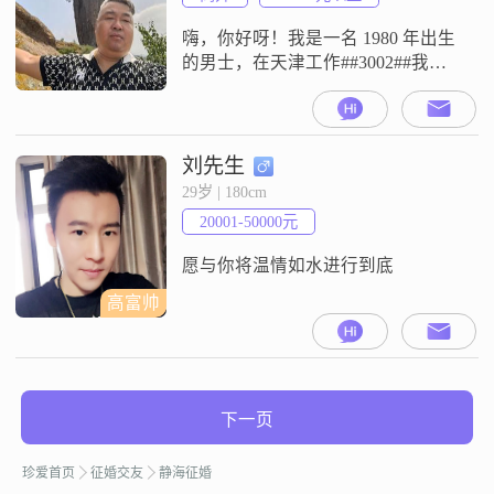
足球相关的一切，是个足
嗨，你好呀！我是一名 1980 年出生
的男士，在天津工作##3002##我的
身高大概 175cm 呢##3002##我在收
入方面还算不错，每个月能有 50000
元以上##3002##我这个人嘛，性格
比较随和，特别好相处，也很幽默
刘先生
风趣，希望能给你带来快乐
29岁 | 180cm
##3002##我的情绪一直都很稳定，
20001-50000元
不会乱发脾气##3002##
愿与你将温情如水进行到底
高富帅
下一页
珍爱首页
征婚交友
静海征婚