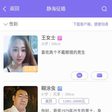
返回
静海征婚
性别
下载客户端，便捷沟通
王女士
26岁 | 168cm
喜欢高个不戴眼镜的男生
白富美
糊涂虫
47岁  |  天津  |  180cm
离异
12001-20000元
你好，我是1979年出生的男士，身