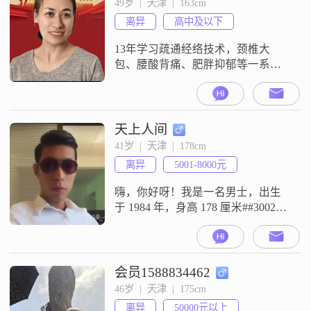
49岁  |  天津  |  163cm
容，能接受我的残缺的一位男士对
离异
高中及以下
方身高170以上，不要太胖，有车有
房有稳定收入，抽烟喝酒不要太
13年学习疏通经络技术，颈椎大
多，身体健康
包、腰酸背痛、肥胖抑郁等一系列
由经络淤堵引起不适症状的人群成
了我的我的关注焦点，欣喜的是帮
别人缓解痛苦的同时也赢得了大家
的信任，但无形中我也把自己活成
天上人间
了铁人，我渴望有一个声音对我
41岁  |  天津  |  178cm
说，别怕累了还有我，两个人互敬
离异
5001-8000元
互爱相伴一生。
嗨，你好呀！我是一名男士，出生
于 1984 年，身高 178 厘米##3002##
我在天津工作，收入方面呢，每个
月大概在 5001 元到 8000 元之间
##3002##学历是大学本科##3002##
我觉得自己是个挺靠谱的人，做事
会员1588834462
稳重，责任心很强，把家庭一直看
46岁  |  天津  |  175cm
得很重##3002##平时我就喜欢钻研
离异
50000元以上