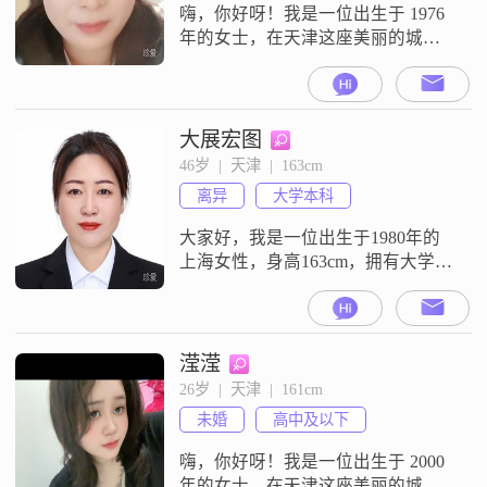
快##3
嗨，你好呀！我是一位出生于 1976
年的女士，在天津这座美丽的城市
生活##3002##我的身高大概 159cm
呢##3002##我的工作收入相对比较
平稳，每月在 3000 元以下##3002##
我觉得自己最大的特点就是家庭优
大展宏图
先啦，家庭在我心里永远是最重要
46岁  |  天津  |  163cm
的位置##3002##而且我很温柔体
离异
大学本科
贴，能细心照顾身边人的感受
大家好，我是一位出生于1980年的
上海女性，身高163cm，拥有大学本
科学历##3002##目前在上海工作，
月收入在8001到12000元之间
##3002##我性格温柔体贴，独立自
信，注重享受当下的生活##3002##
滢滢
在日常生活中，我喜欢精致的生活
26岁  |  天津  |  161cm
方式，追求稳定和安逸##3002##音
未婚
高中及以下
乐是我生活中不可或缺的一部分，
我喜
嗨，你好呀！我是一位出生于 2000
年的女士，在天津这座美丽的城市