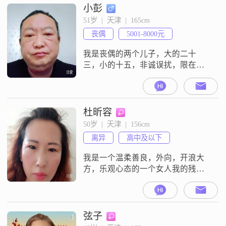
小彭
51岁  |  天津  |  165cm
丧偶
5001-8000元
我是丧偶的两个儿子，大的二十
三，小的十五，非诚误扰，限在天
津地区住的，
杜昕容
50岁  |  天津  |  156cm
离异
高中及以下
我是一个温柔善良，外向，开浪大
方，乐观心态的一个女人我的残疾
是因为我23年前工作的时候被烫伤
了，所以才截肢的我有过两次婚
姻，有两个儿子都跟男方，我就一
个人没负担我想找一个真心爱我
弦子
的，互相尊重，互相理解，互相包