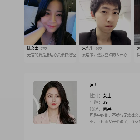
陈女士
朱先生
27岁
30岁
无言的爱是抵达心灵最快途径
爱唱歌，逗我喜欢的人开心
月儿
性别：
女士
年龄：
39
婚况：
离异
理想中的他，不参与无效社交
小，平时由父母带孩子，介意