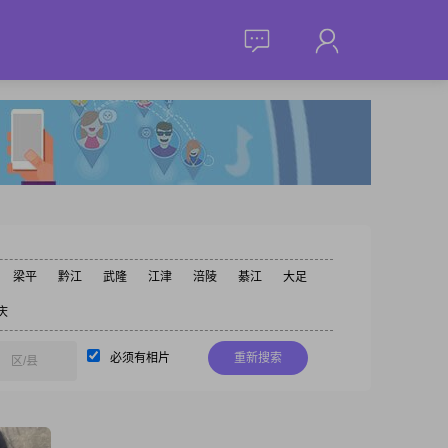
梁平
黔江
武隆
江津
涪陵
綦江
大足
庆
必须有相片
重新搜索
区/县