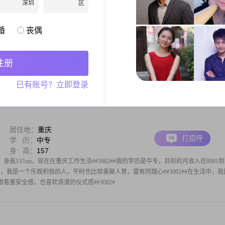
深圳
区
居住地：
重庆
婚
丧偶
打招呼
月 薪：
8001-12000元
身 高：
172
年44岁##3002##我的身高是172cm##3002##目前我的月收入在8001元到12000元
注册
地点是在重庆##3002##我的学历是高中及以下##3002##我的性格特征比较外向健谈，平
002##同时我也比较
已有账号？立即登录
居住地：
重庆
打招呼
学 历：
中专
身 高：
157
身高157cm，现在在重庆工作生活##3002##我的学历是中专，目前的月收入在8001到
性格方面，我是一个乐观积极的人，平时也比较善解人意，富有同理心##3002##在生活中，
看重安全感，也喜欢浪漫的仪式感##3002#