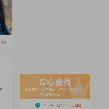
系红娘
子
12个月
日均1.06元