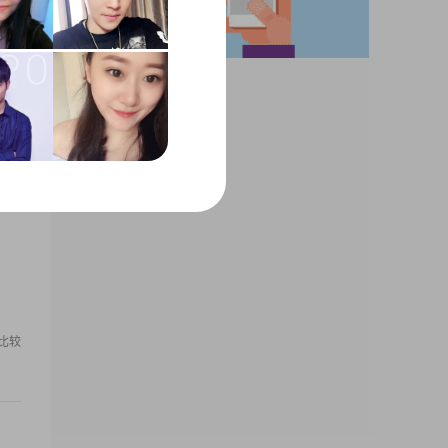
这个
时话
我比较