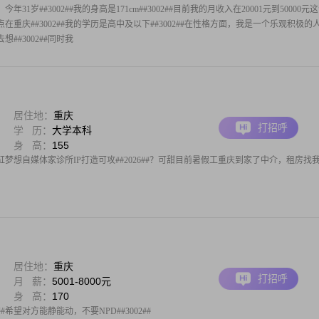
31岁##3002##我的身高是171cm##3002##目前我的月收入在20001元到50000元
地点在重庆##3002##我的学历是高中及以下##3002##在性格方面，我是一个乐观积极的
##3002##同时我
居住地：
重庆
打招呼
学 历：
大学本科
身 高：
155
梦想自媒体家诊所IP打造可攻##2026##？可甜目前暑假工重庆到家了中介，租房找
居住地：
重庆
打招呼
月 薪：
5001-8000元
身 高：
170
#希望对方能静能动，不要NPD##3002##