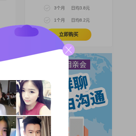
3个月
日均3.8元
1个月
日均8.2元
立即购买
1到
处