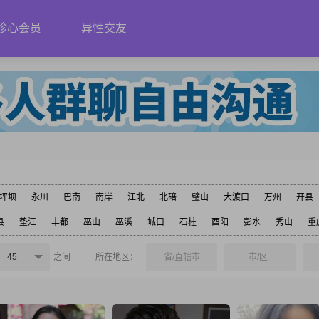
珍心会员
异性交友
坪坝
永川
巴南
南岸
江北
北碚
璧山
大渡口
万州
开县
县
垫江
丰都
巫山
巫溪
城口
石柱
酉阳
彭水
秀山
重
45
之间
所在地区：
省/直辖市
市/区