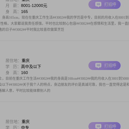
打招呼
月 薪：
8001-12000元
身 高：
165
身高165cm，现在在重庆工作生活##3002##我的学历是中专，目前的月收入在8001到
关于我的性格，大家都说我责任感强，平时也比较耐心包容##3002##在感情和生活里，我一
日子##3002##平时我比较喜欢做菜烹饪
居住地：
重庆
打招呼
学 历：
高中及以下
身 高：
160
目前在重庆工作生活##3002##我的身高是160cm##3002##我的月收入在3001到500
高中及以下##3002##关于我个人的特点，身边朋友的评价是真诚可靠，我也一直觉得这是
#我善解人意，平时比较能体察别人的
居住地：
重庆
打招呼
学 历：
中专