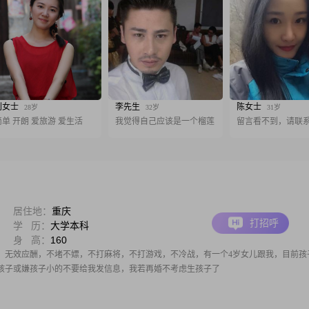
刘女士
李先生
陈女士
28岁
32岁
31岁
简单 开朗 爱旅游 爱生活
我觉得自己应该是一个榴莲
留言看不到，请联
居住地：
重庆
打招呼
学 历：
大学本科
身 高：
160
，无效应酬，不堵不嫖，不打麻将，不打游戏，不冷战，有一个4岁女儿跟我，目前孩
孩子或嫌孩子小的不要给我发信息，我若再婚不考虑生孩子了