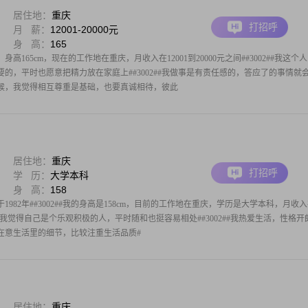
居住地：
重庆
打招呼
月 薪：
12001-20000元
身 高：
165
身高165cm，现在的工作地在重庆，月收入在12001到20000元之间##3002##我这个
的，平时也愿意把精力放在家庭上##3002##我做事是有责任感的，答应了的事情就
处的时候，我觉得相互尊重是基础，也要真诚相待，彼此
居住地：
重庆
打招呼
学 历：
大学本科
身 高：
158
982年##3002##我的身高是158cm，目前的工作地在重庆，学历是大学本科，月收
3002##我觉得自己是个乐观积极的人，平时随和也挺容易相处##3002##我热爱生活，性格开
#我在意生活里的细节，比较注重生活品质#
居住地：
重庆