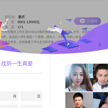
居住地：
重庆
打招呼
月 薪：
8001-12000元
身 高：
171
今年在重庆工作生活##3002##我的身高是171cm，学历是大专，目前的月收入在800
#关于我的性格，身边的人评价我是一个稳重可靠的人，平时比较耐心包容，性格随和，容易相
追求稳定安逸的状态，比较看重工作与生活的平衡，不会把
 找到一生真爱
居住地：
重庆
打招呼
学 历：
高中及以下
身 高：
170
今年34岁，身高170cm##3002##目前我的月收入在3000元以下，在重庆工作生活
及以下##3002##关于我的性格，我觉得自己是一个独立自信的人，平时也比较善解人意
对待生活乐观积极##3002##同时我也承认自己心思比
月
日