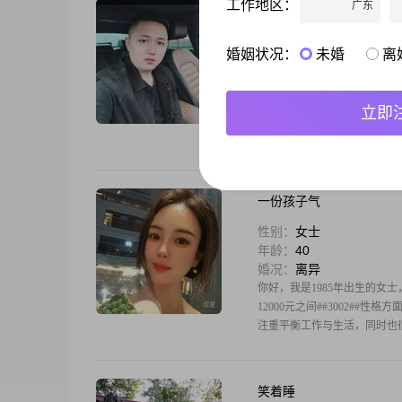
工作地区：
广东
等待初心
性别：
男士
婚姻状况：
未婚
离
年龄：
52
婚况：
离异
大家好，我是1980年出生的男士，今
立即
区间##3002##我现在的工作
比较多，喜欢和人交流沟通##3
一份孩子气
性别：
女士
年龄：
40
婚况：
离异
你好，我是1985年出生的女士，
12000元之间##3002##
注重平衡工作与生活，同时也很
笑着睡