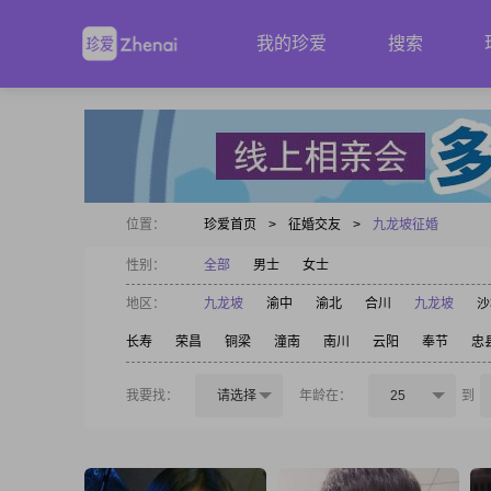
我的珍爱
搜索
位置：
珍爱首页
>
征婚交友
>
九龙坡征婚
性别：
全部
男士
女士
地区：
九龙坡
渝中
渝北
合川
九龙坡
沙
长寿
荣昌
铜梁
潼南
南川
云阳
奉节
忠
我要找：
请选择
年龄在：
25
到