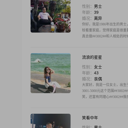
性别：
男士
年龄：
39
婚况：
离异
你好，我是1986年出生的男士，
较看重家庭，觉得家庭是很重要
真去做##3002##和人相
流浪的星星
性别：
女士
年龄：
43
婚况：
丧偶
大家好，我是一位女士，出生于1
3001-5000元这个范围##
笑，还富有同理心##3002#
笑看中年
性别：
男士