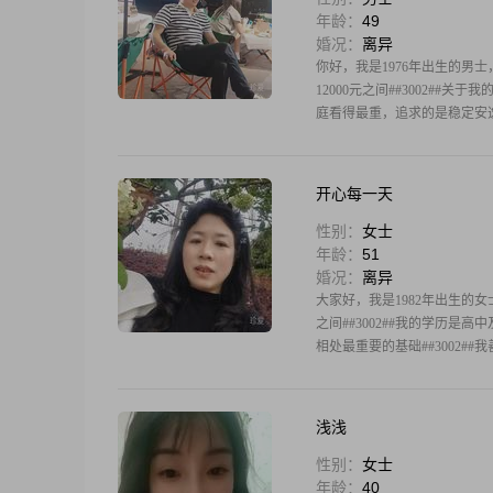
年龄：
49
婚况：
离异
你好，我是1976年出生的男士，
12000元之间##3002##
庭看得最重，追求的是稳定安逸的
开心每一天
性别：
女士
年龄：
51
婚况：
离异
大家好，我是1982年出生的女士，
之间##3002##我的学历是
相处最重要的基础##3002#
浅浅
性别：
女士
年龄：
40