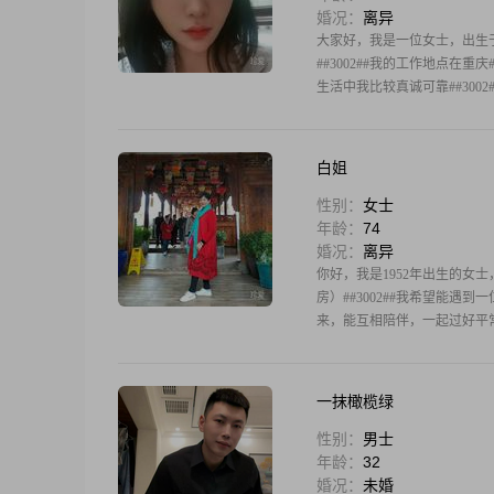
婚况：
离异
大家好，我是一位女士，出生于198
##3002##我的工作地点在重庆
生活中我比较真诚可靠##3002
白姐
性别：
女士
年龄：
74
婚况：
离异
你好，我是1952年出生的女士，
房）##3002##我希望能遇
来，能互相陪伴，一起过好平常
一抹橄榄绿
性别：
男士
年龄：
32
婚况：
未婚