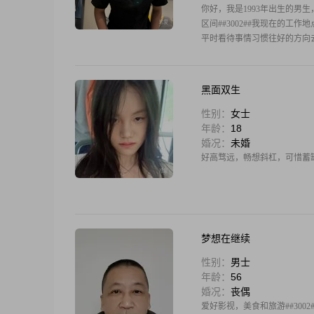
你好，我是1993年出生的男生，今年
区间##3002##我现在的工作
平时看待事情习惯往好的方向去想
黑面双生
性别：
女士
年龄：
18
婚况：
未婚
好高骛远，畅想斜杠，可惜蓄缸
梦想在继续
性别：
男士
年龄：
56
婚况：
丧偶
爱好影视，美食和旅游##3002#