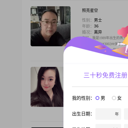
照亮星空
性别：
男士
年龄：
36
婚况：
离异
你好，我是1989年出生的男生，
12000元之间##3002#
##3002##在生活上，我
无言
三十秒免费注册
性别：
女士
年龄：
35
婚况：
未婚
我的性别：
男
女
你好，我是1991年出生的女生，
##3002##我的学历是高中
##3002##我性格开朗爱笑，
出生日期：
年