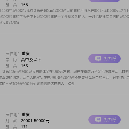
身 高：
165
5年##3002##我的身高是165cm##3002##目前我的月收入在8001元到12000元这个
##3002##我的学历是中专##3002##我是一个开朗爱笑的人，平时也挺独立自信的##3002
##我喜欢精致
居住地：
重庆
打招呼
学 历：
高中及以下
身 高：
163
身高163cm##3002##我的退休金在4800元左右，现在在重庆万科金色悦城生活（自购
到一位真诚的朋友，两个人能实实在在地相处##3002##不需要多么复杂的生活，只要彼此
的日子就好##3002##如果你也是这样的人，欢迎
居住地：
重庆
打招呼
月 薪：
20001-50000元
身 高：
171