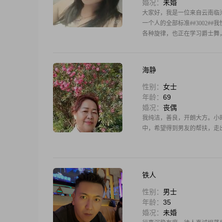
婚况：
未婚
大家好，我是一位来自云南临沧的
一个人的全部标准##3002#
各种旋律，也正在学习爵士舞，
海静
性别：
女士
年龄：
69
婚况：
丧偶
我纯洁，善良，开朗大方。小
中，希望得到男友的帮扶，走
铁人
性别：
男士
年龄：
35
婚况：
未婚