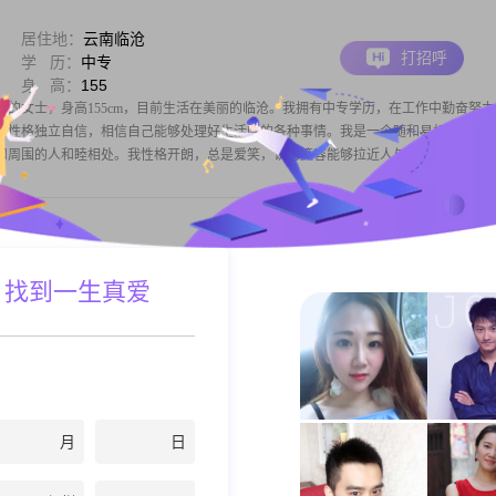
居住地：
云南临沧
打招呼
学 历：
中专
身 高：
155
7年的女士，身高155cm，目前生活在美丽的临沧。我拥有中专学历，在工作中勤奋努力
之间。我性格独立自信，相信自己能够处理好生活中的各种事情。我是一个随和易相处的人
和周围的人和睦相处。我性格开朗，总是爱笑，认为笑容能够拉近人与人之间的
居住地：
云南临沧
 找到一生真爱
打招呼
学 历：
高中及以下
身 高：
160
，余生有你，我幸之，惜之，你待我一分，我还你十分。
月
日