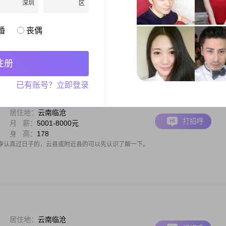
深圳
区
居住地：
云南临沧
打招呼
月 薪：
3001-5000元
身 高：
169
婚
丧偶
，有陪伴有关心有尊重的善良女士，个人资料不真实有债务的免打扰，以免浪费时间
认真阅读我的资料，无半点虚假，无不良嗜好，退休金4600元住公租房，
注册
已有账号？立即登录
居住地：
云南临沧
打招呼
月 薪：
5001-8000元
身 高：
178
净认真过日子的，云县或附近县的可以先认识了解一下。
居住地：
云南临沧