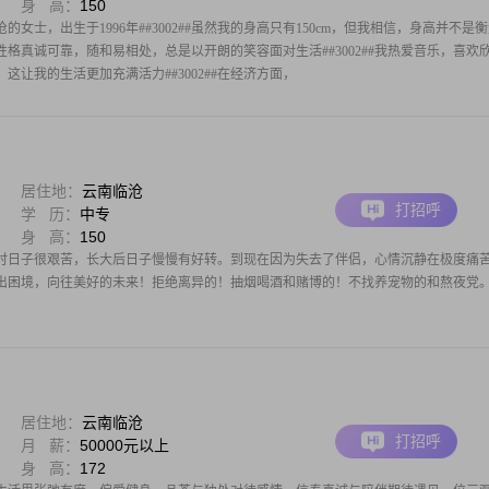
身 高：
150
女士，出生于1996年##3002##虽然我的身高只有150cm，但我相信，身高并不是
#我性格真诚可靠，随和易相处，总是以开朗的笑容面对生活##3002##我热爱音乐，喜欢
这让我的生活更加充满活力##3002##在经济方面，
居住地：
云南临沧
打招呼
学 历：
中专
身 高：
150
时日子很艰苦，长大后日子慢慢有好转。到现在因为失去了伴侣，心情沉静在极度痛
出困境，向往美好的未来！拒绝离异的！抽烟喝酒和赌博的！不找养宠物的和熬夜党
居住地：
云南临沧
打招呼
月 薪：
50000元以上
身 高：
172