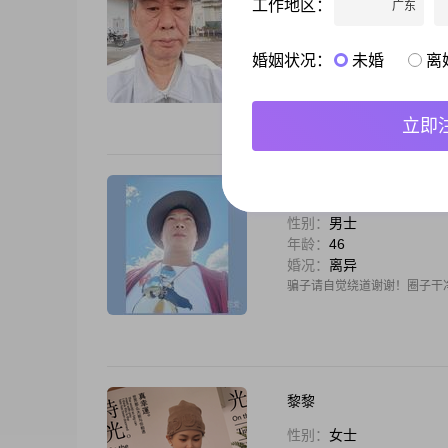
工作地区：
广东
性别：
男士
年龄：
68
婚况：
离异
婚姻状况：
未婚
离
希望能找一个有忠诚互相信任
误己！相亲区域选择临沧市，请
立即
浮生一梦
性别：
男士
年龄：
46
婚况：
离异
骗子请自觉绕道谢谢！圈子干
黎黎
性别：
女士