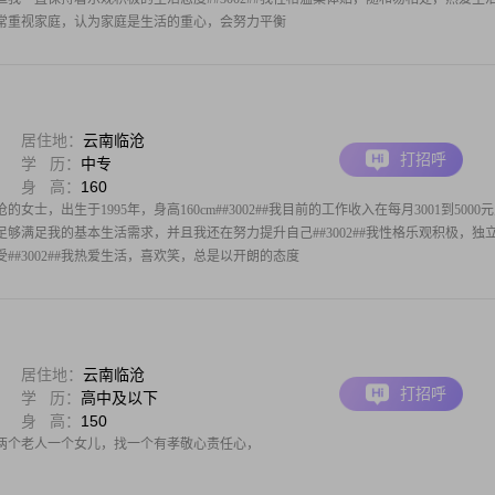
#我非常重视家庭，认为家庭是生活的重心，会努力平衡
居住地：
云南临沧
打招呼
学 历：
中专
身 高：
160
士，出生于1995年，身高160cm##3002##我目前的工作收入在每月3001到5000
够满足我的基本生活需求，并且我还在努力提升自己##3002##我性格乐观积极，独
##3002##我热爱生活，喜欢笑，总是以开朗的态度
居住地：
云南临沧
打招呼
学 历：
高中及以下
身 高：
150
两个老人一个女儿，找一个有孝敬心责任心，