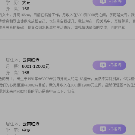
打招呼
学 历：
大专
身 高：
166
的女士，身高166cm，目前在临沧工作，月收入在5001到8000元之间，学历是大专。
步健身和登山徒步来放松自己，也注重自我提升。我认为在一段关系中，互相尊重、
维系关系的基础。我喜欢细水长流的生活态度，重视情绪价值的交流，同时也希
居住地：
云南临沧
打招呼
月 薪：
8001-12000元
身 高：
168
男士，出生于1991年##3002##我的身高大约是168厘米，虽然不算特别高，但我相
的心灵相通##3002##目前，我的月收入在8001到12000元之间，能够保证基本的
划未来##3002##我的学历是高中及以下，但我一
居住地：
云南临沧
打招呼
学 历：
中专