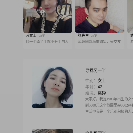
苏女士
张先生
28岁
28岁
找一个牵了手就不分手的人
风趣幽默稳重踏实，好交友
寻找另一半
性别：
女士
年龄：
42
婚况：
离异
大家好，我是1983年出生的女士
到5000元这个范围里##30
生活中我是一个乐观积极的人，