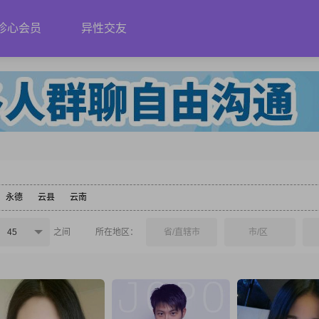
珍心会员
异性交友
永德
云县
云南
45
之间
所在地区：
省/直辖市
市/区