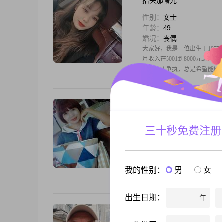
抬头那曙光
性别：
女士
年龄：
49
婚况：
丧偶
大家好，我是一位出生于197
月收入在5001到8000元
喜欢与人争执，总是希望能够
泡沫
性别：
女士
三十秒免费注册
年龄：
48
婚况：
离异
上得厅堂下得厨房，可静可动
我的性别：
男
女
出生日期：
年
有銶必印