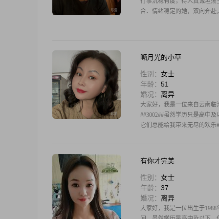
行事沉稳有度，待人真诚坦荡
合、情绪稳定的她，双向奔赴
嗮月光的小草
性别：
女士
年龄：
51
婚况：
离异
大家好，我是一位来自云南临沧的女
##3002##虽然学历只是高
它们总能给我带来无尽的欢乐#
有你才完美
性别：
女士
年龄：
37
婚况：
离异
大家好，我是一位出生于1988年
间，虽然学历是高中及以下，但