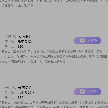
生活里张弛有度，偏爱健身、品茶与独处对待感情，信奉真诚与陪伴期待遇见一位三
，彼此支撑，共度安稳余生
居住地：
云南临沧
打招呼
学 历：
高中及以下
身 高：
160
士，出生于1974年，身高160cm##3002##我的收入适中，每月在3000元以下
中及以下，但我一直保持着乐观积极的生活态度##3002##我性格细腻敏感，喜欢和宠物相
#3002##舞蹈是我的一大爱好，它让我在忙碌的生活中
居住地：
云南临沧
打招呼
学 历：
高中及以下
身 高：
162
的女士，身高162cm，目前生活在美丽的临沧##3002##我的月收入在12001到20000
我一直保持着乐观积极的生活态度##3002##我性格温柔体贴，随和易相处，热爱生