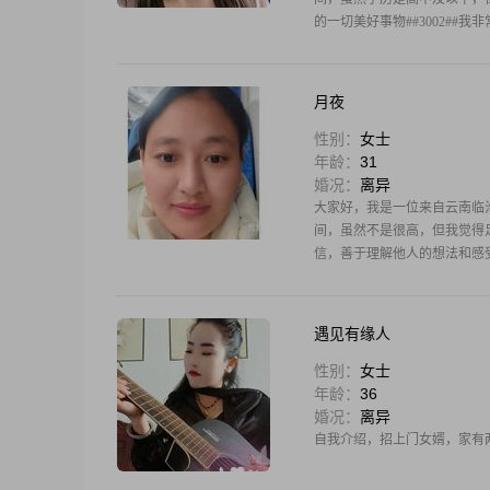
的一切美好事物##3002#
月夜
性别：
女士
年龄：
31
婚况：
离异
大家好，我是一位来自云南临沧的女
间，虽然不是很高，但我觉得足
信，善于理解他人的想法和感受
遇见有缘人
性别：
女士
年龄：
36
婚况：
离异
自我介绍，招上门女婿，家有