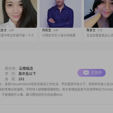
武女士
刘先生
陈女士
29岁
29岁
27岁
希望今年过年我不是一个人
只想在茫茫人海与你相遇
无言的爱是抵达心
居住地：
云南临沧
打招呼
学 历：
高中及以下
身 高：
151
，身高160cm##3002##现在在临沧工作生活，学历是高中及以下，目前的月收入在30
02##我的性格比较温和，平时待人接物都挺随和的，和大家相处起来不会觉得有压力##3002
不管遇到什么事，都习惯往好的方向去想##30