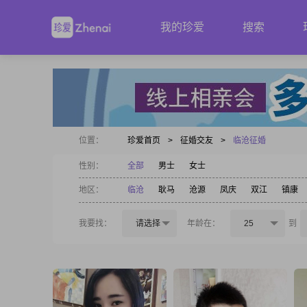
我的珍爱
搜索
位置：
珍爱首页
>
征婚交友
>
临沧征婚
性别：
全部
男士
女士
地区：
临沧
耿马
沧源
凤庆
双江
镇康
我要找：
请选择
年龄在：
25
到