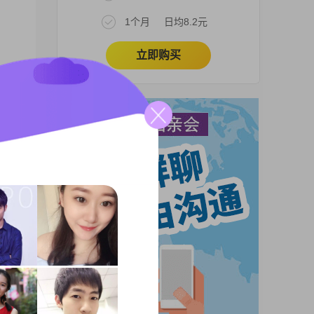
1个月
日均8.2元
立即购买
，
，不