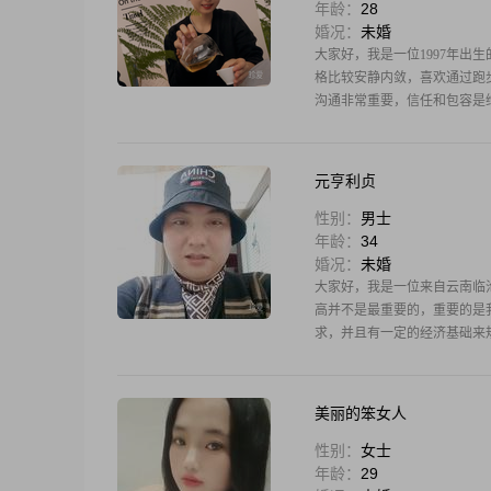
年龄：
28
婚况：
未婚
大家好，我是一位1997年出生
格比较安静内敛，喜欢通过跑
沟通非常重要，信任和包容是
元亨利贞
性别：
男士
年龄：
34
婚况：
未婚
大家好，我是一位来自云南临沧的
高并不是最重要的，重要的是我们
求，并且有一定的经济基础来规
美丽的笨女人
性别：
女士
年龄：
29