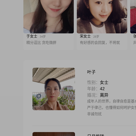
于女士
宋女士
34岁
28岁
精分逗比 贪吃微胖
有好感的会回复，不将就
叶子
性别：
女士
年龄：
42
婚况：
离异
成年人的世界，自律自愈是基
严于律己，也懂得如何呵护女
非诚勿扰