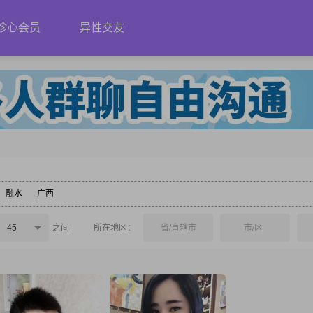
珍心会员
异性交友
融水
广西
45
之间
所在地区：
省/直辖市
市/区