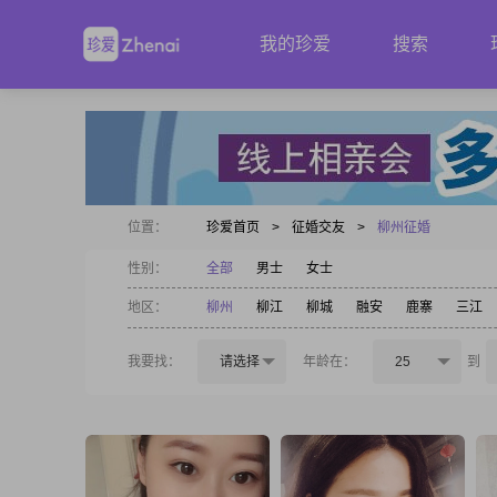
我的珍爱
搜索
位置：
珍爱首页
>
征婚交友
>
柳州征婚
性别：
全部
男士
女士
地区：
柳州
柳江
柳城
融安
鹿寨
三江
我要找：
请选择
年龄在：
25
到