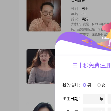
日月旋转
性别：
男士
年龄：
59
婚况：
离异
大家好，我是一位1966年出生
历。我觉得自己是一个稳重可
来说非常重要，无论是对家庭
风儿飘飘
性别：
女士
三十秒免费注册
年龄：
44
婚况：
离异
你好，我是1981年出生的女士
之间。我觉得自己是一个真诚
我的性别：
男
女
更追求简单幸福的生活状态。
出生日期：
年
越安