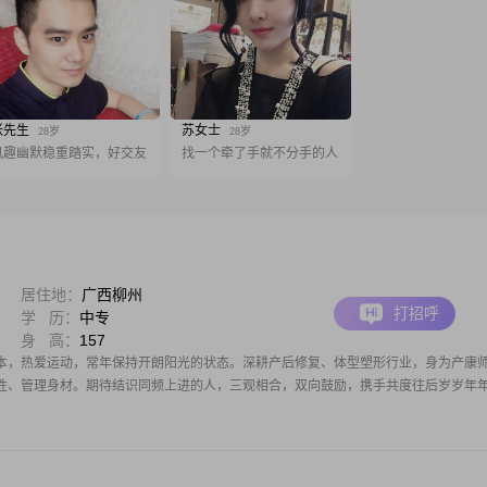
张先生
苏女士
28岁
28岁
风趣幽默稳重踏实，好交友
找一个牵了手就不分手的人
居住地：
广西柳州
打招呼
学 历：
中专
身 高：
157
本，热爱运动，常年保持开朗阳光的状态。深耕产后修复、体型塑形行业，身为产康
性、管理身材。期待结识同频上进的人，三观相合，双向鼓励，携手共度往后岁岁年