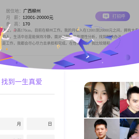
居住地：
广西柳州
打招呼
月 薪：
12001-20000元
身 高：
170
的男士，身高170cm，目前在柳州工作。我的月收入在12001到20000元之间，拥有大
靠的人，生活中总是能保持冷静，面对问题时也能理性分析，找到解决办法。责任感
还是工作，我都会尽心尽力去承担和完成。在性格方面，我比较随和，容易与
居住地：
广西柳州
 找到一生真爱
打招呼
学 历：
中专
身 高：
152
，现在在柳州工作生活。我的身高是152cm，学历是中专，目前的月收入在3001到500
可靠的人，平时做事比较踏实，对待感情也是抱着认真的态度。我不喜欢太复杂的关
对我来说，两个人相处最重要的是真诚沟通，有什么想法都可以直接说出来，互
月
日