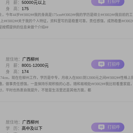
打招呼
月 薪：
50000元以上
身 高：
175
今年44岁##3002##我的身高是175cm##3002##我的学历是硕士##3002##我目前的
上##3002##关于我的个人特征，资料里写的是稳重可靠，责任感强，成熟稳重##3002
是按照提供的信息来做个介绍##
居住地：
广西柳州
打招呼
月 薪：
8001-12000元
身 高：
174
74cm，现在在柳州工作，学历是中专，月收入在8001到12000元之间##3002##性格上
，做事责任感强，一直保持乐观积极的心态，随和易相处##3002##我比较看重家庭
分，平时也热衷自我提升，不管是生活里还是其他方面，都
居住地：
广西柳州
打招呼
学 历：
高中及以下