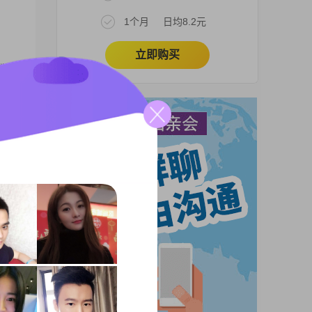
1个月
日均8.2元
立即购买
专学
对我
0元
系，