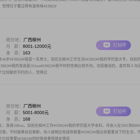
活，觉得日子要过得有滋有味##3002#
居住地：
广西柳州
打招呼
月 薪：
8001-12000元
身 高：
163
46岁##3002##我是一名男士，现在在柳州工作生活##3002##我的学历是大专，目前
##3002##我的身高是163cm##3002##我平时的性格比较外向，也挺健谈的，喜欢和人沟
是一个比较勤俭节约的人，觉得过
居住地：
广西柳州
打招呼
月 薪：
5001-8000元
身 高：
168
，身高168cm，目前在柳州工作##3002##我的学历是大学本科，月收入在5001到800
稳重可靠，平时做事自信果断，待人接物比较成熟稳重##3002##我比较看重当下的生活，
较重要##3002##同时我很重视朋友情谊