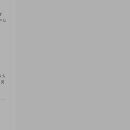
工作
##我
我比
，觉