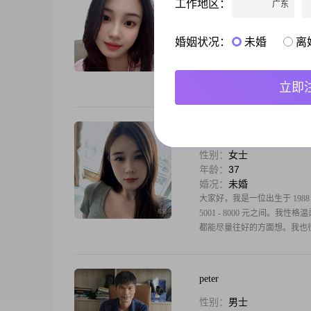
工作地区：
广东
性别：
女士
年龄：
36
婚况：
离异
婚姻状况：
未婚
离
大家好，我是一位来自广西柳州
相信笑容有着无穷的力量，能
乐，懂得珍惜生活中的每一份
立即
Tong桐
性别：
女士
年龄：
37
婚况：
未婚
大家好，我是一位出生于 198
5001 - 8000 元之间
都能尽量往好的方面想。我也
peter
性别：
男士