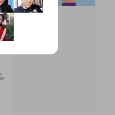
，
常
能
在
困难