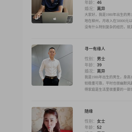
年龄：
46
婚况：
离异
大家好，我是1980年出生的男士，
地在柳州，月收入在50000元以
没有什么特别复杂的经历，就
寻一有缘人
性别：
男士
年龄：
39
婚况：
离异
我是1986年出生的男生，身高1
较稳重可靠，平时也很幽默风趣
得家庭是生活里很重要的一部
随缘
性别：
女士
年龄：
52