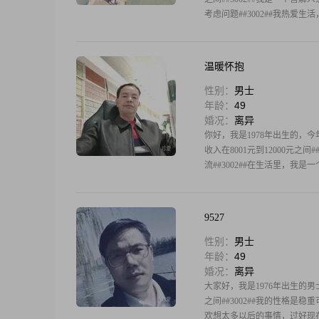
考虑问题##3002##我热爱生
温暖怀抱
性别：
男士
年龄：
49
婚况：
离异
你好，我是1978年出生的，今年
收入在8001元到12000元之间
流##3002##在生活里，我
9527
性别：
男士
年龄：
49
婚况：
离异
大家好，我是1976年出生的男士
之间##3002##我的性格是
欢想太多以后的事情，过好现在比