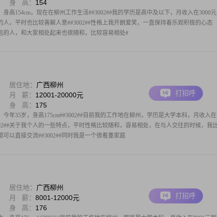
身 高：
154
身高154cm，现在在柳州工作生活##3002##我的学历是高中及以下，月收入在3000
体贴的人，平时也比较善解人意##3002##性格上我开朗爱笑，一直保持着乐观积极的心态
立自信的人，和大家相处起来也很随和，比较容易相处#
居住地：
广西柳州
打招呼
月 薪：
12001-20000元
身 高：
175
，今年35岁，身高175cm##3002##目前我的工作地在柳州，学历是大学本科，月收入在
间##3002##关于我个人的一些特点，平时性格比较随和，容易相处，在与人交往的时候，我
可以直接交流##3002##同时我是一个很看重家庭
居住地：
广西柳州
打招呼
月 薪：
8001-12000元
身 高：
176