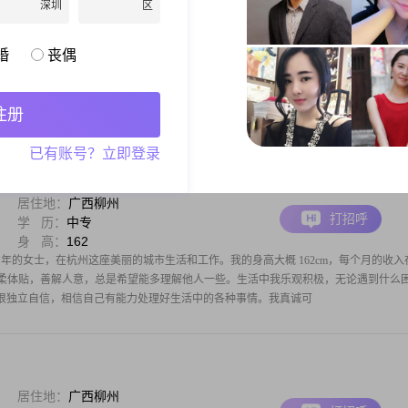
深圳
区
居住地：
广西柳州
打招呼
学 历：
中专
身 高：
157
婚
丧偶
的女士，出生于1990年，身高157cm。我性格乐观积极，总是以开朗的笑容面对生活
够温暖自己和他人。在收入方面，我的月收入在3000元以下，虽然不算高，但我知足
美好。我非常注重安全感，认为这是稳定生活的基石。在选择伴侣时，我也希望对方
注册
已有账号？立即登录
居住地：
广西柳州
打招呼
学 历：
中专
身 高：
162
8 年的女士，在杭州这座美丽的城市生活和工作。我的身高大概 162cm，每个月的收入
。我性格温柔体贴，善解人意，总是希望能多理解他人一些。生活中我乐观积极，无论遇到什么
很独立自信，相信自己有能力处理好生活中的各种事情。我真诚可
居住地：
广西柳州