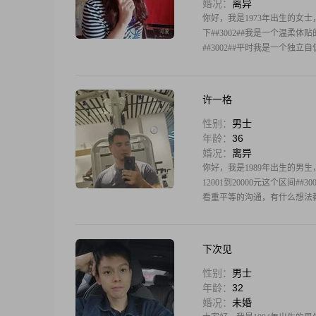
婚况：
离异
你好，我是1973年出生的女士，
下##3002##我是一个温柔
##3002##平时我是一个独
许一格
性别：
男士
年龄：
36
婚况：
离异
你好，我是1989年出生的男生
12001到20000元这个区
看重平等的沟通，有什么想法都
下次见
性别：
男士
年龄：
32
婚况：
未婚