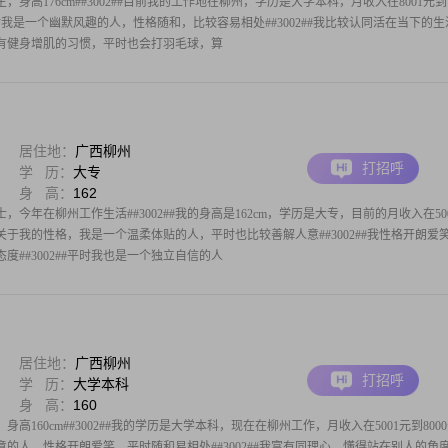
，身高176cm##3002##目前我的工作地在柳州，学历是大学本科，月收入在8001元到
##平时我是一个幽默风趣的人，性格随和，比较容易相处##3002##我比较认同活在当下的
，我有健身增肌的习惯，平时也会打羽毛球，算
居住地：
广西柳州
打招呼
学 历：
大专
身 高：
162
，今年在柳州工作生活##3002##我的身高是162cm，学历是大专，目前的月收入在50
02##关于我的性格，我是一个温柔体贴的人，平时也比较善解人意##3002##我性格开朗爱
##3002##平时我也是一个独立自信的人
居住地：
广西柳州
打招呼
学 历：
大学本科
身 高：
160
身高160cm##3002##我的学历是大学本科，现在在柳州工作，月收入在5001元到800
解人意的人，性格开朗爱笑，平时随和易相处##3002##我富有同理心，懂得站在别人的角