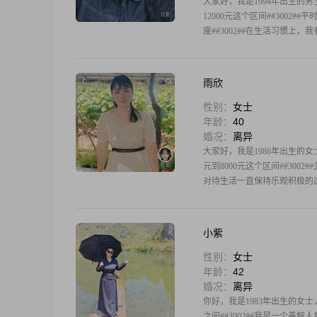
大家好，我是1994年出生的男生
12000元这个区间##3002
度##3002##在生活习惯上
雨欣
性别：
女士
年龄：
40
婚况：
离异
大家好，我是1986年出生的女士
元到8000元这个区间##30
对待生活一直保持乐观积极的态度
小紫
性别：
女士
年龄：
42
婚况：
离异
你好，我是1983年出生的女士，
之间##3002##我是一个善