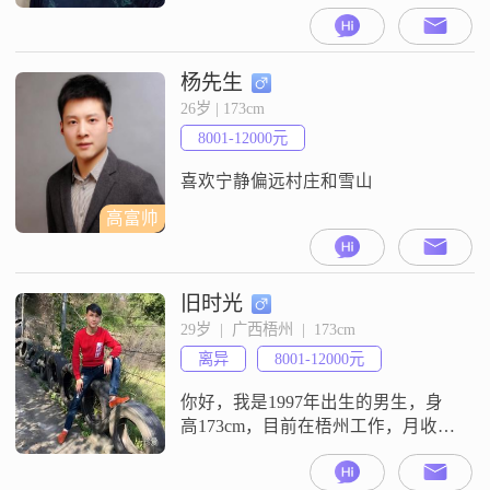
大学本科，月收入在12001到20000
元这个区间##3002##我平时给人的
感觉是稳重可靠，做人做事都真诚
可靠，生活上比较勤俭节约，性格
杨先生
随和容易相处，对人也有耐心，包
26岁 | 173cm
容心比较强##3002##我比较看重家
8001-12000元
庭，觉得家庭是生活里很重要的一
部分，对待感情
喜欢宁静偏远村庄和雪山
高富帅
旧时光
29岁  |  广西梧州  |  173cm
离异
8001-12000元
你好，我是1997年出生的男生，身
高173cm，目前在梧州工作，月收入
在7001到12000元这个区间，学历是
中专##3002##平时我是一个追求完