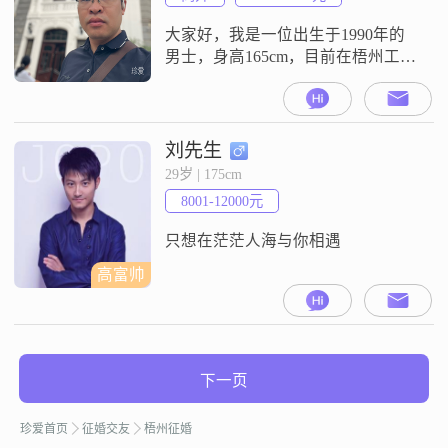
历是高中但我一直保持着学习的热
情，努力提升自
大家好，我是一位出生于1990年的
男士，身高165cm，目前在梧州工
作，月收入在5001到8000元之间
##3002##我拥有大学本科学历，性
格上我比较稳重可靠，责任感强，
随和易相处##3002##我对自己的生
刘先生
活态度是追求事业成功，同时也能
29岁 | 175cm
活在当下，享受生活的每一刻
8001-12000元
##3002##在业余时间，我有一些特
别的爱好，比如咖
只想在茫茫人海与你相遇
高富帅
下一页
珍爱首页
征婚交友
梧州征婚