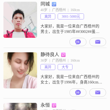
同城
40岁  |  广西梧州  |  160cm
离异
3001-5000元
大家好，我是一位来自广西梧州的
男士，出生于1985年##3002##虽然
我的身高只有160cm，但我相信，身
高并不是衡量一个人价值的唯一标
准##3002##我每月的收入在3001到
5000元之间，虽然不算特别高，但
静待良人
我一直秉持勤俭节约的原则，努力
30岁  |  广西梧州  |  160cm
工作，希望能给家人一个稳定的生
离异
大专
活##3002##我学历不高，只有高中
及以下，
大家好，我是一位来自广西梧州的
女士，出生于1996年，身高160cm，
目前是一名大专学历的工作者
##3002##我性格温和，善解人意，
总是能够理解和尊重他人的想法和
感受##3002##在我的生活中，家庭
永恒
占据着非常重要的位置，我认为家