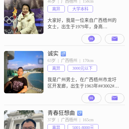
46岁  |  广西梧州  |  158cm
庭的和谐与幸福是我生活的基石
离异
大学本科
##3002##我热爱美食烹饪，喜欢尝
试各种不同的菜式，这不
大家好，我是一位来自广西梧州的
女士，出生于1979年，身高
158cm##3002##我在当地有着稳定的
工作，月收入在3001到5000元之间
##3002##我拥有大专学历，在工作
中我一直保持着认真负责的态度
诚实
##3002##我个人性格比较随和，容
63岁  |  广西梧州  |  170cm
易相处##3002##我很善解人意，能
离异
3000元以下
站在别人的角度考虑问题，共情能
力比较强
我是广州男士，在广西梧州市龙圩
区开发廊，出生于1963年##3002##
我的身高大约是170厘米，虽然不算
特别高大，但我相信身高并不是最
重要的，重要的是我们的内心是否
契合##3002##目前，我的月收入在
青春狂想曲
5000元左右，虽然不算富裕，但足
37岁  |  广西梧州  |  165cm
以维持稳定的生活##3002##我的学
离异
5001-8000元