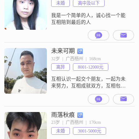
未婚
高中及以下
我是一个简单的人，诚心找一个能
互相陪到最后的人
未来可期
32岁  |  广西梧州  |  168cm
离异
8001-12000元
互相认识一起交个朋友，一起为未
来努力，互相成就双方，互相包容
与理解！对未来充满信心！
雨落秋痕
23岁  |  广西梧州  |  170cm
未婚
3001-5000元