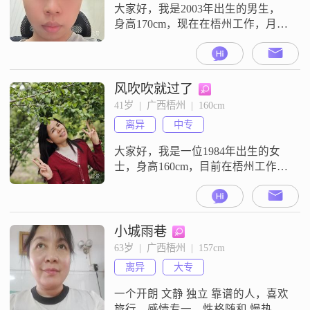
大家好，我是2003年出生的男生，
身高170cm，现在在梧州工作，月收
入在3001到5000元之间，学历是高
中及以下。我平时性格随和，比较
好相处，心态也比较乐观积极。平
时空闲的时候会玩电子游戏。我对
风吹吹就过了
待感情的态度是真诚相待，希望两
41岁  |  广西梧州  |  160cm
个人能坦诚沟通，拒绝互相猜忌。
离异
中专
我目前没有太多复杂的要求，就是
想找个同样真诚的人，两个人能实
大家好，我是一位1984年出生的女
实
士，身高160cm，目前在梧州工作。
我的月收入在5001到8000元之间，
学历是中专。我性格独立自信，热
爱生活，善解人意。我一直以来都
非常注重自我成长和发展，虽然学
小城雨巷
历是中专，但我通过自己的努力，
63岁  |  广西梧州  |  157cm
在职场上取得了一定的成绩。我对
离异
大专
待工作认真负责，积极主动，能够
很好地完成各项任务。在生活中，
一个开朗 文静 独立 靠谱的人，喜欢
我
旅行，感情专一，性格随和 慢热，