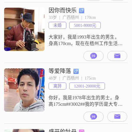
美的人，也在努力追求事业上的成
功##3002##我是个音乐发烧友，也
因你而快乐
喜欢汽车，平时会去健身增肌，也
33岁  |  广西梧州  |  170cm
是个跑步爱好者，有空的时候我会
未婚
5001-8000元
去做公益志愿者##3002##我是一个
浪漫主
大家好，我是1993年出生的男生，
身高170cm，现在在梧州工作生活
##3002##我的学历是大专，月收入
目前在5001到8000元这个区间
##3002##关于我的性格，身边朋友
的评价是稳重可靠，平时做事比较
等爱降落
自信果断##3002##在感情里，我觉
48岁  |  广西梧州  |  175cm
得三观契合和平等沟通很重要，希
离异
12001-20000元
望能遇到一个可以好好说话
##3001##互相
你好，我是1978年出生的男士，身
高175cm##3002##我的学历是大专，
现在在梧州工作和生活##3002##我
的月收入在12001到20000元这个区
间##3002##关于我的性格，我是一
个随和易相处的人，平时真诚可靠
盛开的牡丹