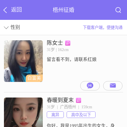
返回
梧州征婚
性别
下载客户端，便捷沟通
陈女士
31岁 | 162cm
留言看不到，请联系红娘
白富美
春暖到夏末
31岁  |  广西梧州  |  159cm
离异
高中及以下
你好，我是1995年出生的女生，身