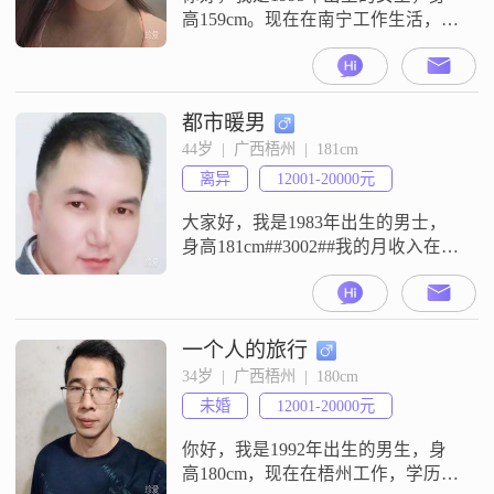
高159cm。现在在南宁工作生活，月
收入在3001到5000元这个范围。我
的学历是高中及以下。平时我是一
个性格开朗爱笑的人，心态也比较
乐观积极。对于生活，我没有什么
都市暖男
太复杂的想法，更多是追求稳定安
44岁  |  广西梧州  |  181cm
逸的状态，觉得日子平平稳稳就很
离异
12001-20000元
好。我也一直向往简单幸福的生
活，觉得生活不需要太多复杂的东
大家好，我是1983年出生的男士，
西，
身高181cm##3002##我的月收入在
12001到20000元之间，目前在梧州
工作##3002##我的学历是大专
##3002##我是一个幽默风趣的人，
平时相处起来会比较轻松##3002##
一个人的旅行
我性格自信果断，在做决定时不会
34岁  |  广西梧州  |  180cm
犹豫不决##3002##平时表现成熟稳
未婚
12001-20000元
重，做事有分寸##3002
你好，我是1992年出生的男生，身
高180cm，现在在梧州工作，学历是