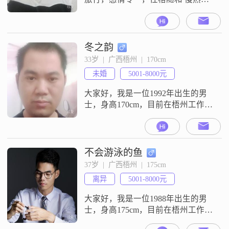
不会打牌，本人比实际年龄较年轻
些，女儿在另外一个城市工作，希
望对方无不良嗜好。一个懂你的人
才佩对得上你的余生，我在这里，
冬之韵
你在哪？渴望能遇到一个对的人，
33岁  |  广西梧州  |  170cm
相濡以沫，牵手一生。有不良企
未婚
5001-8000元
图、欺诈念想的人请绕道。谢谢！
加锁的我看不到，抱歉！
大家好，我是一位1992年出生的男
士，身高170cm，目前在梧州工作
##3002##我的月收入在5001到8000
元之间，学历是高中及以下
##3002##我性格乐观积极，生活中
总是保持着向上的态度##3002##我
不会游泳的鱼
非常重视家庭，认为家庭是生活中
37岁  |  广西梧州  |  175cm
最重要的一部分##3002##在与人相
离异
5001-8000元
处方面，我比较随和，容易相处，
不喜欢计
大家好，我是一位1988年出生的男
士，身高175cm，目前在梧州工作
##3002##我的月收入在5001到8000