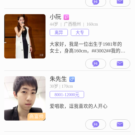
元之间，学历是大专##3002##我是
一个特别注重事业成功的人，但同
时我也非常看重家庭，认为家庭是
小阮
我生活中最重要的一部分##3002##
44岁  |  广西梧州  |  160cm
我性格幽默风趣，总是能给身边的
离异
大专
人带来欢笑##3002##我随和易相
处，
大家好，我是一位出生于1981年的
女士，身高160cm，##3002##我的学
历是大专，月收入在20001到50000
元之间##3002##我性格温柔体贴，
善解人意，非常注重家庭的和谐与
幸福##3002##对我来说，家庭始终
朱先生
是第一位的，我希望能和另一半一
30岁 | 170cm
起经营一个温馨的家庭，追求简单
8001-12000元
而真实的幸福##3002##我对待感
爱唱歌，逗我喜欢的人开心
高富帅