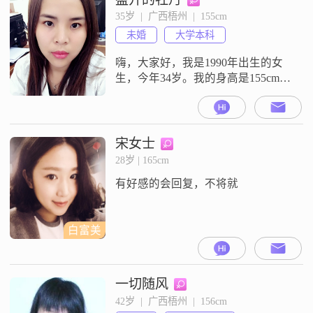
##3002##在人际交往中，我认为真
35岁  |  广西梧州  |  155cm
诚相待是非常重要的，我也一直在
未婚
大学本科
这样做##3002##我比较
嗨，大家好，我是1990年出生的女
生，今年34岁。我的身高是155cm，
目前在来宾这边工作生活。关于学
历，我是大学本科毕业。在工作收
入方面，我的月收入目前在3001到
5000元这个区间。性格上，我是一
宋女士
个比较随和、容易相处的人，平时
28岁 | 165cm
待人接物都比较温柔体贴，也还算
有好感的会回复，不将就
善解人意。在与人相处的时候，我
比较尊重差异，懂得互相尊重，也
白富美
一切随风
42岁  |  广西梧州  |  156cm