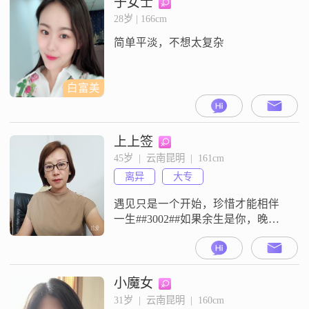
于女士
息喜欢研究美食##3002##
28岁 | 166cm
简单平淡，不想太复杂
白富美
上上签
45岁  |  云南昆明  |  161cm
离异
大专
遇见只是一个开始，珍惜才能相伴
一生##3002##如果余生是你，晚一
点也没关系！
小魔女
31岁  |  云南昆明  |  160cm