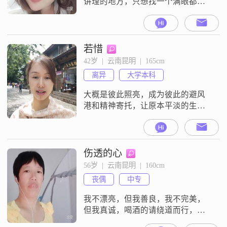
讲理的地方，只想找一个满眼都是
你的人来宠自己##3002##
若惜
42岁  |  云南昆明  |  165cm
离异
大学本科
大概是彼此照亮，成为彼此的避风
港和精神寄托，让原本平淡的生活
变得更美好。在每一个情绪低落的
时候有个依靠，在平庸无望时发现
更好的自己，有些话无法和父母
说，对朋友说又差了点意思，但和
伤透的心
对方说，就像是给自己无处安放的
56岁  |  云南昆明  |  160cm
灵魂找到了一个可以依靠的港湾。
丧偶
中专
世界上没有完完全全合适的两个
人，都是需要彼此磨合珍惜。最后
我不漂亮，但我善良，我不完美，
两个人在一起的真正意义是
但我真诚，喝酒的请绕道而行，不
会尊重别人的请远离，