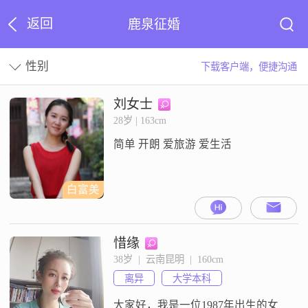
返回
鹿泉征婚
性别
下载客户端，便捷沟通
刘女士
28岁 | 163cm
简单 开朗 爱旅游 爱生活
白富美
惜缘
38岁  |  云南昆明  |  160cm
离异
大学本科
大家好，我是一位1987年出生的女