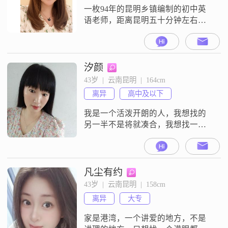
一枚94年的昆明乡镇编制的初中英
语老师，距离昆明五十分钟左右的
车程，周四到周天回昆明。性格活
泼开朗，空闲时间喜欢听歌、看
书、打羽毛球、跑步等，周末寒暑
假会回家陪陪父母或者跟朋友出去
汐颜
旅游，看看外面的世界。由于圈子
43岁  |  云南昆明  |  164cm
比较小，所以一直单身。想找一个
离异
高中及以下
在昆明上班，体制内工作稳定，人
品好，踏实上进有责任感的男朋
我是一个活泼开朗的人，我想找的
友。
另一半不是将就凑合，我想找一个
一见我就笑，我一见就笑的人，互
相包容理解，最重要的是疼我爱
我，你给我偏爱我就视你唯一
凡尘有约
43岁  |  云南昆明  |  158cm
离异
大专
家是港湾，一个讲爱的地方，不是