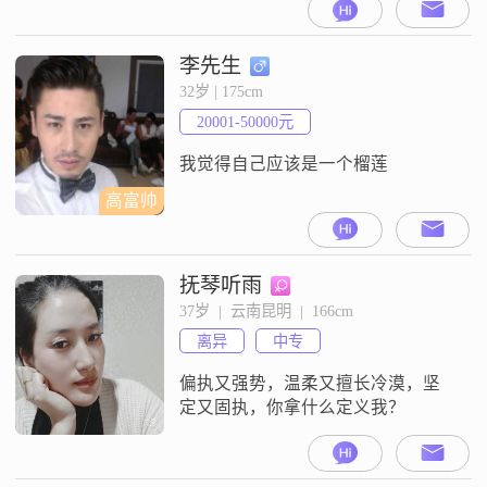
李先生
32岁 | 175cm
20001-50000元
我觉得自己应该是一个榴莲
高富帅
抚琴听雨
37岁  |  云南昆明  |  166cm
离异
中专
偏执又强势，温柔又擅长冷漠，坚
定又固执，你拿什么定义我？