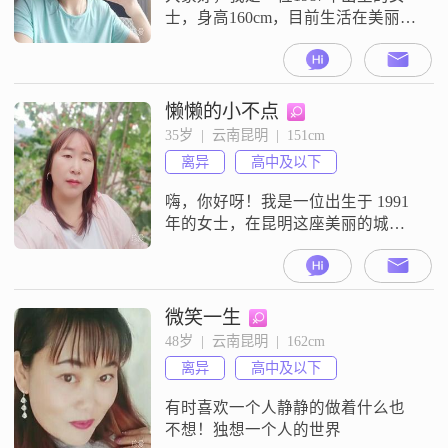
士，身高160cm，目前生活在美丽的
昆明。我拥有大学本科学历，离异
带儿子生活，做餐饮管理工作。工
作之余我是幸福的见证者——婚礼
主持人。我性格独立自信，乐观积
懒懒的小不点
极，总是以一颗平和的心去面对生
35岁  |  云南昆明  |  151cm
活中的各种挑战。我与人相处随和
离异
高中及以下
易相处，不喜欢拐弯抹角，更欣赏
直接真诚的交流方式。我有着良好
嗨，你好呀！我是一位出生于 1991
的幽默感，
年的女士，在昆明这座美丽的城市
生活##3002##我的身高大概
151cm，是个普普通通的身高啦
##3002##我现在的工作收入一个月
在 3000 元以下，虽然不算多，但也
微笑一生
能满足基本的生活需求##3002##我
48岁  |  云南昆明  |  162cm
的学历是高中及以下，没上过大
离异
高中及以下
学，但我知道知识的重要性，一直
保持着学习的习
有时喜欢一个人静静的做着什么也
不想！独想一个人的世界