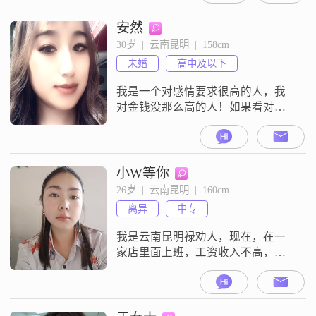
安然
30岁  |  云南昆明  |  158cm
未婚
高中及以下
我是一个对感情要求很高的人，我
对金钱没那么高的人！如果看对眼
的人
小W等你
26岁  |  云南昆明  |  160cm
离异
中专
我是云南昆明禄劝人，现在，在一
家店里面上班，工资收入不高，没
有不良嗜好，我身子虚，一换季降
温我就回生病，平时还会头痛，我
离婚，没有孩子，想找一个理解
我，能照顾我的人##3002##平时休