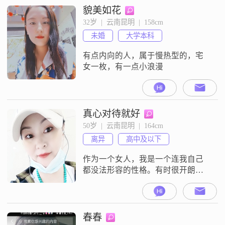
貌美如花
32岁  |  云南昆明  |  158cm
未婚
大学本科
有点内向的人，属于慢热型的，宅
女一枚，有一点小浪漫
真心对待就好
50岁  |  云南昆明  |  164cm
离异
高中及以下
作为一个女人，我是一个连我自己
都没法形容的性格。有时很开朗，
有时候又觉得自己也很内向，有时
候我很开心，有时候又很伤感，对
于人生的参悟，我觉得自愧不如，
只是懂了一点点。最要紧是活在当
春春