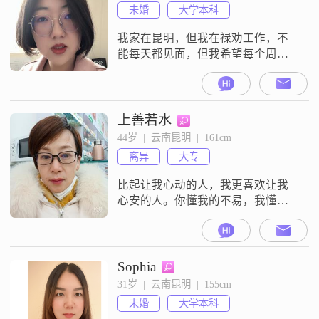
未婚
大学本科
我家在昆明，但我在禄劝工作，不
能每天都见面，但我希望每个周末
都能见到。如果不能接受异地的就
不要打扰哦😐
上善若水
44岁  |  云南昆明  |  161cm
离异
大专
比起让我心动的人，我更喜欢让我
心安的人。你懂我的不易，我懂你
的艰辛我崇拜你像个英雄，你宠我
像个孩子遇见只是一个开始，珍惜
才能相伴一生。
Sophia
31岁  |  云南昆明  |  155cm
未婚
大学本科