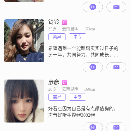
铃铃
35岁  |  云南昆明  |  153cm
离异
中专
希望遇到一个能踏踏实实过日子的
另一半，共同努力，共同成长，共
同经营未来的小家庭
彦彦
28岁  |  云南昆明  |  160cm
离异
中专
好看点因为自己是有点颜值狗的，
声音好听手控##3002##