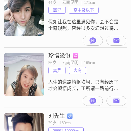
下，努力奋斗，可能不会很完美，
44岁  |  云南昆明  |  171cm
但也不至于让别人看不起。
离异
高中及以下
假如让我在这里遇见你，会不会是
个奇观呢，曾经很多次幻想过将来
另一半的样子，模糊而亲切，寻寻
至今，我才相信，爱情终究是缘
分，茫茫人海两个人的相识相爱，
本身就是一种巧合，你会是我的那
珍惜缘份
个巧合吗？
56岁  |  云南昆明  |  165cm
离异
大专
人生的道路崎岖坎坷，只有经历了
才会顿悟成长，正所谓一路前行也
是一路修行。纵然历练的过程非常
艰辛和痛苦，但是，能够走出来选
择重新开始也算成功了。岁月匆
匆，人生短暂！前大半生为别人而
刘先生
活，余生应该为自己而活。能找到
29岁 | 180cm
一个懂我的另一半是我最大的心
20001-50000元