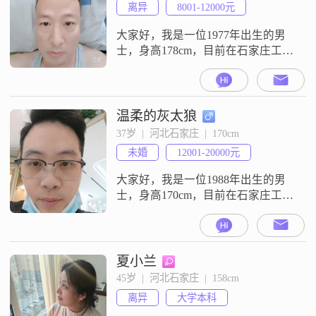
离异
8001-12000元
大家好，我是一位1977年出生的男
士，身高178cm，目前在石家庄工
作，月收入在8001到12000元之间。
我拥有大专学历，性格稳重可靠，
责任感强，随和易相处。在生活
中，我非常重视家庭，认为家庭是
温柔的灰太狼
生活的重心，愿意为家庭的幸福付
37岁  |  河北石家庄  |  170cm
出一切努力。我追求事业的成功，
未婚
12001-20000元
希望通过自己的努力能够给家人带
来更好的生活条件。虽然生活节奏
大家好，我是一位1988年出生的男
快，
士，身高170cm，目前在石家庄工
作，月收入在12001到20000元之
间。我拥有大学本科学历，性格上
我比较稳重可靠，对待事情总是乐
观积极，能够耐心包容他人的不
夏小兰
足，也愿意倾听他人的想法。我认
45岁  |  河北石家庄  |  158cm
为真诚是人际交往中最基本的原
离异
大学本科
则，所以我一直努力做到真诚待