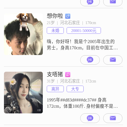
趣幽默，期待一人，携手一生
##3002##想要跟我多了解一下的可
以给我点个关注，我会回关你的，
想你啦
谢谢
21岁  |  河北石家庄  |  170cm
未婚
20001-50000元
嗨，你好呀！我是个2005年出生的
男士，身高170cm，目前在中国工
作，收入嘛，在20001到50000元之
间##3002##我觉得爱情应该是双向
奔赴的，所以特别希望能遇到那个
愿意和我一起努力的人##3002##说
支唔猪
到爱好，我可是个台球高手哦，有
31岁  |  河北石家庄  |  172cm
空的话可以一起切磋一下##3002##
离异
大专
我还特别喜欢小动物，家里养了宠
物，感觉
1995年##d83d####dc37## 身高
172cm，体重100斤. 身材偏瘦不是丰
腴体型. 目前离异有一女宝儿.本人对
感情的态度是宁缺毋滥. 宁可一辈子
不再婚 也不会将就 儿戏婚姻.择偶要