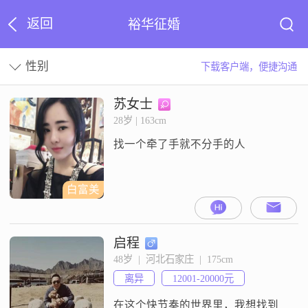
返回
裕华征婚
性别
下载客户端，便捷沟通
苏女士
28岁 | 163cm
找一个牵了手就不分手的人
白富美
启程
48岁  |  河北石家庄  |  175cm
离异
12001-20000元
在这个快节奏的世界里，我想找到