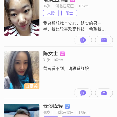
善解人意，能站在别人的角度去考
36岁  |  河北石家庄  |  165cm
虑问题。对待感情和生活，我是一
未婚
硕士
个真诚可靠的人，情绪比较稳定，
不会无缘无故发脾气。在生活态度
我只想想找个安心，踏实的另一
上，
半，我比较喜欢高科技，希望我们
可以一起切磋，产生爱好，我要求
不多，希望可以互相关爱，研究生
以上学历，请加我的微信
陈女士
31岁 | 162cm
留言看不到，请联系红娘
白富美
云淡峰轻
48岁  |  河北石家庄  |  178cm