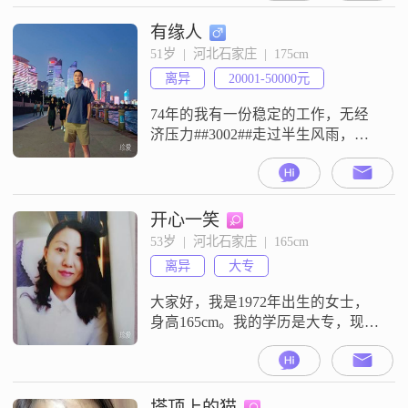
可靠，平时比较情绪稳定，遇到问
题会直接沟通，拒绝冷战##3002##
有缘人
对待感情和生活，我一直坚持真诚
51岁  |  河北石家庄  |  175cm
相待，不玩虚的##3002##我比较看
离异
20001-50000元
重家庭，觉得家庭是生活里很重要
的一部分
74年的我有一份稳定的工作，无经
济压力##3002##走过半生风雨，历
经生活磨砺，但我依然相信感情，
也依然渴望那个能对坐喝茶的人
##3002##我深知岁月不饶人，对外
表已无执念，不看颜值，不看身
开心一笑
材，也不介意你是否带孩##3002##
53岁  |  河北石家庄  |  165cm
因为到了这个年纪，我们都明白：
离异
大专
一颗心的安稳，远比一张脸的漂亮
更重要##3002##我只想
大家好，我是1972年出生的女士，
身高165cm。我的学历是大专，现在
在石家庄工作，月收入在3001到
5000元之间。我是一个性格比较坦
率直接的人，平时说话做事不喜欢
绕弯子。同时我也比较温柔体贴，
塔顶上的猫