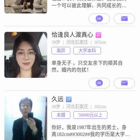
一个可以彼此理解、共同成长的伴
侣。我是一个热爱生活、充满好奇
心的人，喜欢尝试新事物，无论是
旅行、阅读还是学习新技能，都能
让我感到兴奋和满足。我性格开
恰逢良人渡真心
朗，乐观积极，总是能在困难面前
39岁  |  河北石家庄  |  165cm
保持冷静和乐观的态度。我相信，
离异
大学本科
生活中的每一个挑战都是一次成长
的机会。我想找一个同样热爱生
单身无子 ，只交友余下的顺其自
活、有共同价值观的人。他
然，婚内的勿扰！
久远
38岁  |  河北石家庄  |  182cm
未婚
50000元以上
你好，我是1987年出生的男士，身
高182cm##3002##我的学历是大学本