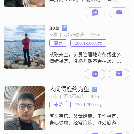
石家庄，学历是大专，月收入在
3001到5000元这个范围。我觉得自
己是一个善解人意的人，平时性格
开朗爱笑，也比较独立自信。对待
hola
生活我保持乐观积极的态度，真诚
38岁  |  河北石家庄  |  177cm
可靠是我对自己的要求。我也很热
离异
20001-50000元
爱生活，在努力追求事业成就的同
时，也在尝试平衡工作与生活，平
就职央企，负责管理地方条线业务
时比
情绪稳定，性格开朗不会抽烟，基
本不喝酒（应酬时会喝一点）平时
爱好玩玩无人机，滑雪，骑车，王
者，喜欢说走就走的旅行，每月旅
行1-2次左右，每年出国一次独生
人间得鹿终为鱼
子，父母均是医生目前离异状态，
30岁  |  河北石家庄  |  181cm
车房均有，六险二金希望对方性格
未婚
12001-20000元
温柔，情绪稳定，无不良嗜好，体
型苗条爱运动
有车有房，父母健康，工作稳定，
身心健康，经常锻炼，到处旅游，
爱好文学，喜欢历史，K歌之王，风