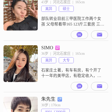
态平和##3002##能和对方同频交
43岁  |  河北石家庄  |  165cm
流，愿意提供稳定情绪价值，也喜
离异
硕士
欢尝试不同风格，动静皆宜，轻熟
又带点活力，是个
部队转业目前三甲医院工作两个女
孩 父母帮着带165 123斤三套房 三辆
车内心缺乏安全感 恋爱脑爱好舞蹈
健身
SIMO
36岁  |  河北石家庄  |  165cm
离异
大专
石家庄土著，有车有房，有个开了
十一年的美甲店，有稳定收入，爱
臭美，爱吃美食，爱旅游，离婚，
有俩儿子，跟着男方，180以下勿
扰！
朱先生
30岁 | 170cm
8001-12000元