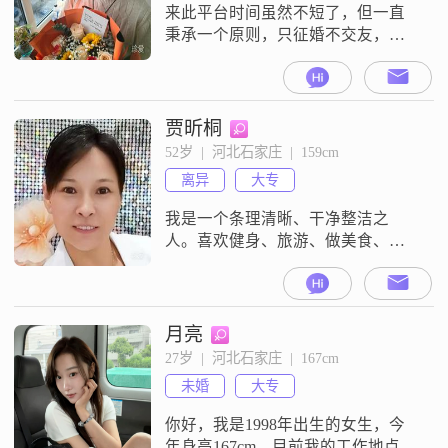
人，情绪也很稳定，不容易受到外
来此平台时间虽然不短了，但一直
界的影响。
秉承一个原则，只征婚不交友，不
闲聊。各位如果感觉有眼缘条件相
当，可以给我留言。我也会看平台
推荐人选，如果觉得合适我会主动
跟您打招呼，您觉得不合适可以不
贾昕桐
用回我，不用觉得不好意思或没礼
52岁  |  河北石家庄  |  159cm
貌。不找异地的，不找经常出差
离异
大专
的。不找家庭关系复杂的，不找与
过去感情纠缠不清的。我喜欢简单
我是一个条理清晰、干净整洁之
的生活，简单的社会关系
人。喜欢健身、旅游、做美食、看
书看电视、欣赏一切美的东西，尤
其是规划装修设计之美想找一位温
柔体贴、勤劳善良、热爱生活、幽
默风趣的男士相伴一生。我相信爱
月亮
情，相信有缘的你一定会出现，幸
27岁  |  河北石家庄  |  167cm
福快乐地白头到老
未婚
大专
你好，我是1998年出生的女生，今
年身高167cm。目前我的工作地点在