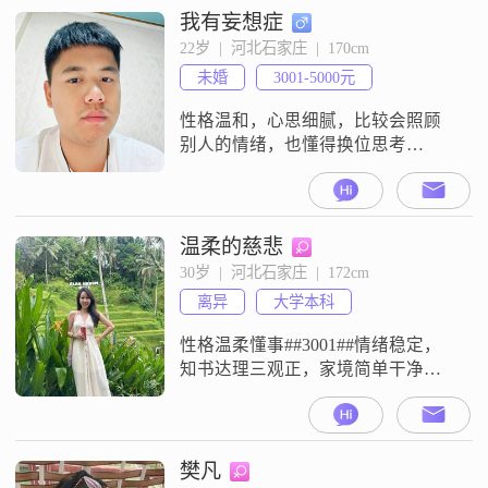
求1##fe0f####20e3## 尊重我的信仰
我有妄想症
本人有信仰 对自己和对方的婚姻忠
22岁  |  河北石家庄  |  170cm
实度要求很高. 感情洁癖 绝不是那种
未婚
3001-5000元
对方
性格温和，心思细腻，比较会照顾
别人的情绪，也懂得换位思考
##3002##不擅长花言巧语，但会用
行动表达真心，对待感情认真且专
一##3002##
温柔的慈悲
30岁  |  河北石家庄  |  172cm
离异
大学本科
性格温柔懂事##3001##情绪稳定，
知书达理三观正，家境简单干净
##3002##身高在线，长相耐看舒
服，不粘人##3001##好相处不做作
##3002##喜欢把家里打理得井井有
条，知足常乐，没有太大野心，心
樊凡