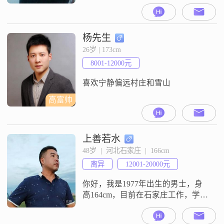
科，目前的工作地在石家庄，月收
入在50000元以上##3002##我的性格
特征里包含成熟稳重这一项
##3002##平时的个人特征里还有登
杨先生
山徒步##3002##对于感情，我比较
26岁 | 173cm
看重双向奔赴##3002##我在这里真
8001-12000元
诚地介绍自己，希望能让对方对我
喜欢宁静偏远村庄和雪山
高富帅
上善若水
48岁  |  河北石家庄  |  166cm
离异
12001-20000元
你好，我是1977年出生的男士，身
高164cm，目前在石家庄工作，学历
是大学本科，月收入在12001到
20000元之间##3002##我的性格稳重