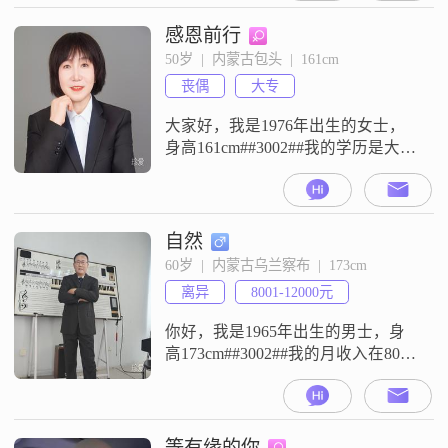
性格比较随和，平时容易相处，也
善解人意，心思比较细腻敏感
感恩前行
##3002##在生活和相处中，我比较
50岁  |  内蒙古包头  |  161cm
看重家庭，会把家庭放在优先的位
丧偶
大专
置##3002##同时我也有自己的事业
追求，希
大家好，我是1976年出生的女士，
身高161cm##3002##我的学历是大
专，现在在包头工作，月收入在
8001元到12000元之间##3002##我的
性格比较开朗爱笑，平时随和易相
处，也比较热爱生活##3002##我在
自然
这里真诚地寻找一位合适的男士，
60岁  |  内蒙古乌兰察布  |  173cm
希望能通过交流相互了解，看看彼
离异
8001-12000元
此是否合适##3002##如果你也在包
头
你好，我是1965年出生的男士，身
高173cm##3002##我的月收入在8001
元到12000元之间，现在在乌兰察布
工作##3002##我的学历是大学本科
##3002##我的性格特点包括稳重可
靠，外向健谈，直率坦诚，责任感
等有缘的你