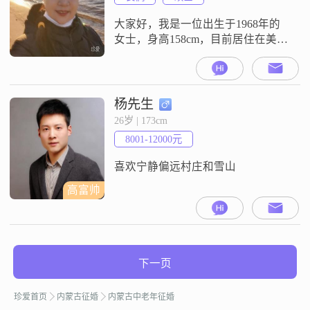
大家好，我是一位出生于1968年的
女士，身高158cm，目前居住在美丽
的呼和浩特。我拥有硕士学历，在
一家不错的公司工作，月收入在
5001到8000元之间。我性格温柔体
贴，善解人意，总是愿意倾听他人
杨先生
的心声，给予他们关怀和支持。我
26岁 | 173cm
开朗爱笑，乐观积极，热爱生活，
8001-12000元
无论遇到什么困难，都能以积极的
态度去面对。家庭对我来说非常重
喜欢宁静偏远村庄和雪山
要，
高富帅
下一页
珍爱首页
内蒙古征婚
内蒙古中老年征婚