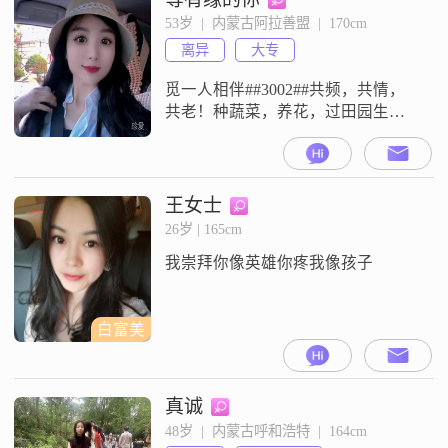
强，乐观积极，耐心包容，乐于助
53岁  |  内蒙古阿拉善盟  |  170cm
人，专注认真，简单纯粹，真诚可
离异
大专
靠##3002##我是一个直接的人，
觅一人相伴##3002##共频，共情，
共老！种蔬菜，养花，过田园生活
##3002##
王女士
26岁 | 165cm
我崇拜你像英雄你疼我像孩子
白富美
真诚
48岁  |  内蒙古呼和浩特  |  164cm