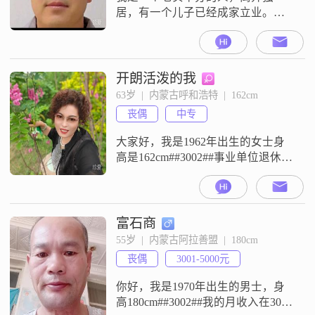
居，有一个儿子已经成家立业。本
人不擅言辞无不良嗜好，性格随
和，真心想找个老伴过日子！希望
大家多看看动态的内容可以了解更
多的情况，谢谢！
开朗活泼的我
63岁  |  内蒙古呼和浩特  |  162cm
丧偶
中专
大家好，我是1962年出生的女士身
高是162cm##3002##事业单位退休，
我的月收入在3001到5000目前居住
呼和浩特，我的学历是中专
##3002##我平时是一个开朗爱笑的
人，性格上也比较温柔体贴
富石商
##3002##在与人相处的时候，我觉
55岁  |  内蒙古阿拉善盟  |  180cm
得三观默契，人品好，素质高，能
丧偶
3001-5000元
合得来重要，坚持互相尊重的原则
##3002##我习
你好，我是1970年出生的男士，身
高180cm##3002##我的月收入在3001