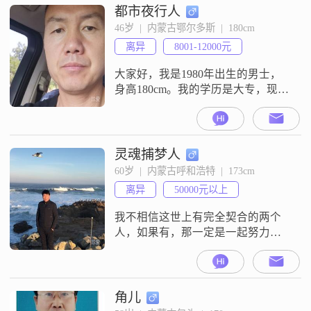
都市夜行人
46岁  |  内蒙古鄂尔多斯  |  180cm
离异
8001-12000元
大家好，我是1980年出生的男士，
身高180cm。我的学历是大专，现在
在鄂尔多斯工作，月收入在8001元
到12000元之间。我的性格特征比较
稳重可靠，平时做事很有责任感，
对待事情也很有耐心，性格随和，
灵魂捕梦人
比较容易相处。在相处中，我比较
60岁  |  内蒙古呼和浩特  |  173cm
包容理解，也愿意和对方共同成
离异
50000元以上
长。同时，我也在追求事业上的成
功，希望能在工作上有更好的发
我不相信这世上有完全契合的两个
展。
人，如果有，那一定是一起努力的
结果。
角儿