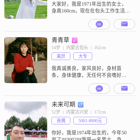
子##300
大家好，我是1971年出生的女士，
身高160cm，现在在包头工作生活
##3002##我的学历是高中及以下，
目前月收入在3001到5000元之间
##3002##我的性格比较乐观积极，
平时独立自信，和大家相处起来也
青青草
随和，为人真诚可靠，比较享受当
54岁  |  内蒙古包头  |  162cm
下的生活状态##3002##平时我比较
离异
大专
关注旅行攻略，也喜欢美食烹饪，
对时尚穿搭也
我真诚善良，家风良好，身材苗
条，身体健康，无任何不良嗜好
##3002##爱好运动，画画，电吹
管，喜欢安静##3002##会做饭擅长
面食##3002##希望遇到一个坦诚相
待，相互包容的你
未来可期
52岁  |  内蒙古兴安  |  172cm
丧偶
5001-8000元
你好，我是1974年出生的，今年50
岁了##3002##我是一名男士，身高