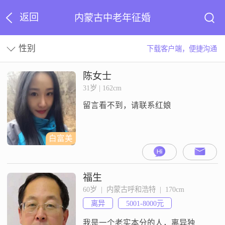
返回
内蒙古中老年征婚
性别
下载客户端，便捷沟通
陈女士
31岁 | 162cm
留言看不到，请联系红娘
白富美
福生
60岁  |  内蒙古呼和浩特  |  170cm
离异
5001-8000元
我是一个老实本分的人，离异独