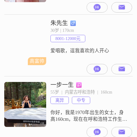
到5000元之间，现在在阿拉善盟工
作##3002##我的学历是高中及以下
##3002##我是一个稳重可靠的人，
责任感强，平时随和易相处
朱先生
##3002##我觉得家庭很重要，所以
30岁 | 170cm
一直把家庭放在很重要的位置
8001-12000元
##3002##我为人真诚可靠，平时生
活
爱唱歌，逗我喜欢的人开心
高富帅
一步一生
55岁  |  内蒙古呼和浩特  |  160cm
离异
中专
你好，我是1970年出生的女士，身
高160cm，现在在呼和浩特工作生活
##3002##我的学历是中专，目前的
月收入在3000元以下##3002##我的