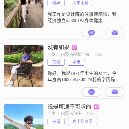
离异
大学本科
我工作是设计院的注册建筑师，我
经济独立##3001##身体健康
##3001##性格开朗，业余练习瑜伽
已有5年时间 ，因此保持着年轻的面
容及优雅的体态 ，希望遇到有缘
人！
没有如果
54岁  |  内蒙古呼和浩特  |  160cm
丧偶
中专
你好，我是1971年出生的女士，今
年身高160cm##3002##我的学历是中
专，现在在呼和浩特工作，目前的
月收入在5001元到8000元之间
##3002##关于我的性格，大家都说
我是一个独立自信的人，平时性格
缘是可遇不可求的
开朗爱笑，为人随和，比较容易相
54岁  |  内蒙古包头  |  160cm
处##3002##我是一个比较简单直接
丧偶
高中及以下
的人，平时就希望能过好平淡的日