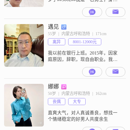
是172cm##3002##我的学历是高中及
以下##3002##我现在的工作地是在
兴安，月收入在5001元到8000元这
个区间##3002##关于我这个人，身
遇见
边的朋友和熟人给我的评价是稳重
55岁  |  内蒙古呼和浩特  |  171cm
可靠##3002##大家觉得我是一个责
离异
8001-12000元
任感强的人##300
我以前在银行上班。2015年，因家
庭原因，辞职，现自由职业。我京
户，京房，无经济负担。我是一个
体贴，细心的人，想找一个善良，
温柔，家庭观重的她，一起享受生
活。
娜娜
50岁  |  内蒙古呼和浩特  |  162cm
丧偶
大专
直爽大气，对人真诚善良，想找一
个情绪稳定的好男人共度余生