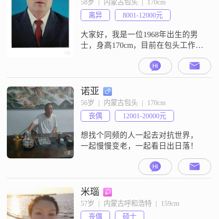
58岁  |  内蒙古包头  |  170cm
离异
8001-12000元
大家好，我是一位1968年出生的男
士，身高170cm，目前在包头工作。
我的月收入在8001到12000元之间，
拥有硕士学历。在生活态度上，我
始终秉持真诚相待的原则，与人交
往时稳重可靠，我认为家庭是最重
诺亚
要的，会优先考虑家人的感受和需
56岁  |  内蒙古包头  |  170cm
求。我有一些个人爱好，特别喜欢
丧偶
12001-20000元
跑步，这让我保持了良好的身体状
态和精神面貌。此外，我对投资理
想找个同频的人一起去对抗世界，
一起慢慢变老，一起看日出日落！
米瑙
57岁  |  内蒙古呼和浩特  |  159cm
丧偶
硕士