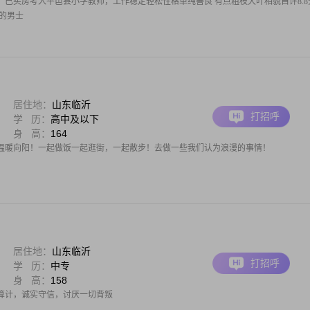
已买房考入平邑县小学教师，工作稳定轻松性格单纯善良 有点粗枝大叶相貌自评8.8
的男士
居住地：
山东临沂
打招呼
学 历：
高中及以下
身 高：
164
温暖向阳！一起做饭一起逛街，一起散步！去做一些我们认为浪漫的事情！
居住地：
山东临沂
打招呼
学 历：
中专
身 高：
158
算计，诚实守信，讨厌一切背叛