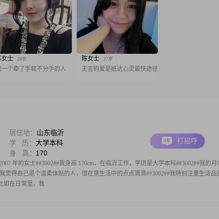
苏女士
陈女士
28岁
27岁
找一个牵了手就不分手的人
无言的爱是抵达心灵最快途径
居住地：
山东临沂
打招呼
学 历：
大学本科
身 高：
170
7 年的女士##3002##我身高 170cm，在临沂工作，学历是大学本科##3002##我的
##3002##我觉得自己是个温柔体贴的人，很在意生活中的点点滴滴##3002##我特别注重生活
##比如在日常里，我