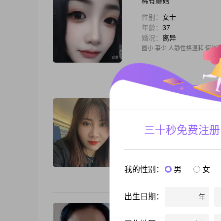
稀有蘑菇
性别：
女士
年龄：
37
婚况：
离异
圈小 事少 人静性格温和 情
子非鱼焉知鱼之乐
性别：
女士
三十秒免费注册
年龄：
39
婚况：
离异
时间教会我成长阅历教会我坚
我的性别：
男
女
出生日期：
年
飞花如雨醉行人