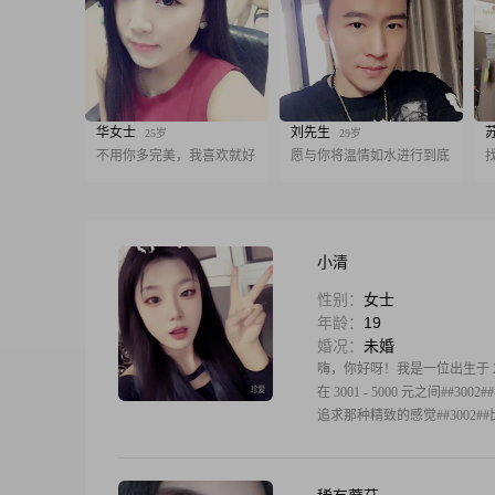
华女士
刘先生
25岁
29岁
不用你多完美，我喜欢就好
愿与你将温情如水进行到底
小清
性别：
女士
年龄：
19
婚况：
未婚
嗨，你好呀！我是一位出生于 200
在 3001 - 5000 元之间
追求那种精致的感觉##3002