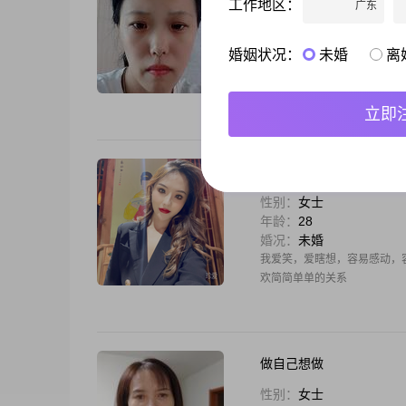
工作地区：
广东
性别：
女士
年龄：
38
婚况：
未婚
婚姻状况：
未婚
离
我是一个温柔善良懂事听话，
柔体贴会唱歌，会做饭，是个
立即
柠檬
性别：
女士
年龄：
28
婚况：
未婚
我爱笑，爱瞎想，容易感动，
欢简简单单的关系
做自己想做
性别：
女士