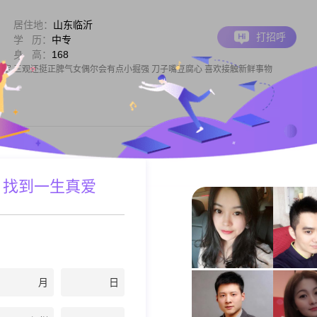
居住地：
山东临沂
打招呼
学 历：
中专
身 高：
168
绪稳定 三观还挺正脾气女偶尔会有点小掘强 刀子嘴豆腐心 喜欢接触新鲜事物
居住地：
山东临沂
 找到一生真爱
打招呼
学 历：
大专
身 高：
164
韧愿得良人化去一身戾气
月
日