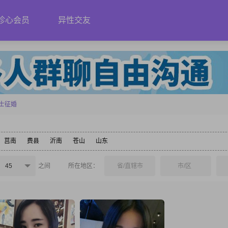
珍心会员
异性交友
士征婚
莒南
费县
沂南
苍山
山东
45
之间
所在地区：
省/直辖市
市/区