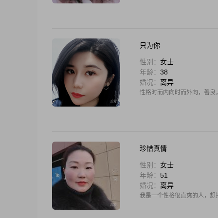
只为你
性别：
女士
年龄：
38
婚况：
离异
性格时而内向时而外向，善良
珍惜真情
性别：
女士
年龄：
51
婚况：
离异
我是一个性格很直爽的人，想找