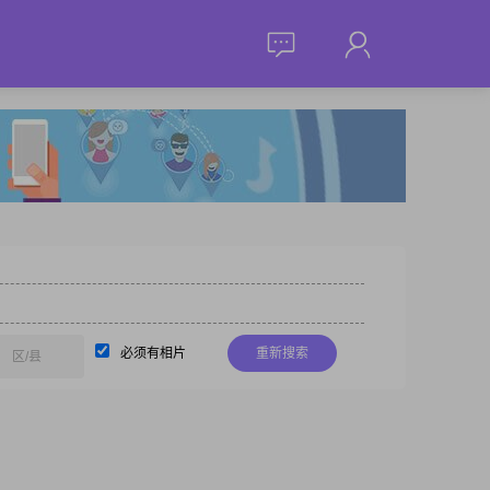
必须有相片
重新搜索
区/县