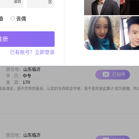
深圳
区
居住地：
山东临沂
打招呼
学 历：
高中及以下
身 高：
165
婚
丧偶
不太会说话，脑子笨，嘴笨，喜欢唱歌跳舞，喜欢宅在家里，喜欢看电视，我想找一
暖男
注册
已有账号？立即登录
居住地：
山东临沂
打招呼
学 历：
中专
身 高：
170
容易满足，我不优秀但善良，认定的东西就会守候，我不喜欢彼此算计 因为我懒，所
居住地：
山东临沂