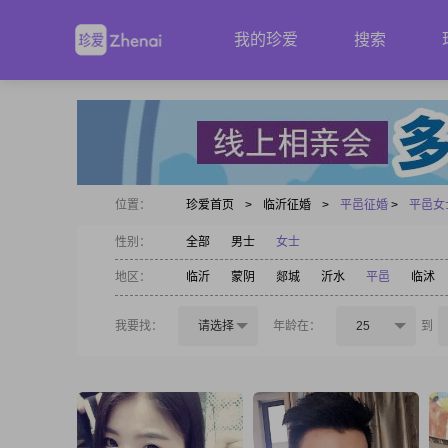
我的珍爱
搜索
位置：
珍爱首页
>
临沂征婚
>
平邑征婚
>
平邑女
性别：
全部
男士
女士
地区：
临沂
蒙阴
郯城
沂水
平邑
临沭
我要找：
请选择
年龄在：
25
到