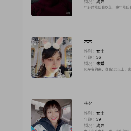
婚况：
离异
年轻时能陪我吃苦，晚年能陪
木木
性别：
女士
年龄：
36
婚况：
未婚
90左右的来，身高175以上
林夕
性别：
女士
年龄：
39
婚况：
离异