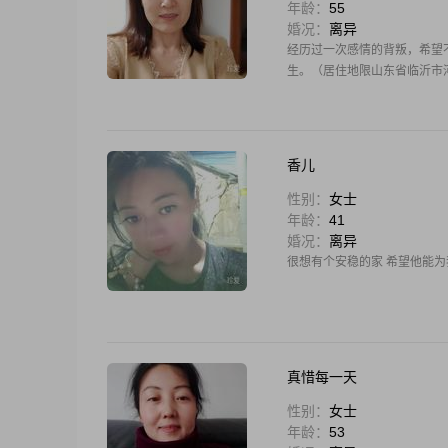
年龄：
55
婚况：
离异
经历过一次感情的背叛，希望
生。（居住地限山东省临沂市
香儿
性别：
女士
年龄：
41
婚况：
离异
很想有个安稳的家 希望他能为
真惜每一天
性别：
女士
年龄：
53