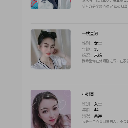
本人有个女儿三岁，事业单位，
望对方是个经济稳定 细心担当
一枕星河
性别：
女士
年龄：
35
婚况：
未婚
我希望你在外阳刚之气，在家
小树苗
性别：
女士
年龄：
44
婚况：
离异
我是一个心直口快的人，不会