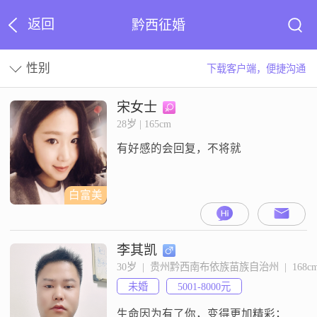
返回
黔西征婚
性别
下载客户端，便捷沟通
宋女士
28岁 | 165cm
有好感的会回复，不将就
白富美
李其凯
30岁  |  贵州黔西南布依族苗族自治州  |  168c
未婚
5001-8000元
生命因为有了你，变得更加精彩；