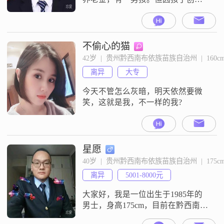
失败，家中房、车卖掉还债尚有欠
债。现与儿子居住在兴义，有房
贷，有车一辆共用。
不偷心的猫
42岁  |  贵州黔西南布依族苗族自治州  |  160c
离异
大专
今天不管怎么灰暗，明天依然要微
笑，这就是我，不一样的我?
星愿
40岁  |  贵州黔西南布依族苗族自治州  |  175c
离异
5001-8000元
大家好，我是一位出生于1985年的
男士，身高175cm，目前在黔西南布
依族苗族自治州工作##3002##我的