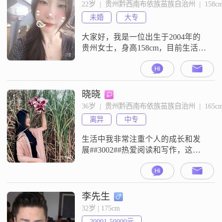
责，真诚可靠，喜欢活在当下，享
22岁  |  贵州黔西南布依族苗族自治州  |  158c
受生活的每一刻##3002##平时我有
未婚
大专
几个爱好，特别喜欢电子游戏，在
游戏的世界
大家好，我是一位出生于2004年的
贵州女士，身高158cm，目前生活在
美丽的黔西南布依族苗族自治州
##3002##我拥有大专学历，在工作
中勤奋努力，月收入稳定在3001至
5000元之间##3002##我对自己的职
晓晓
业生涯有着明确的规划，追求事业
36岁  |  贵州黔西南布依族苗族自治州  |  165c
上的成就，同时也向往稳定而安逸
离异
中专
的生活##3002##生活中的我热爱时
尚穿搭，喜
生活中我非常注重个人的成长和发
展##3002##热爱阅读和写作，这让
我保持了平和的心态和丰富的精神
世界##3002##此外，喜欢传统文化
艺术和植物养护，这些爱好让我的
生活充满了生机和色彩##3002##性
李先生
格理性冷静，追求知性优雅的生活
32岁 | 175cm
方式##3002##注重健康管理
20001-50000元