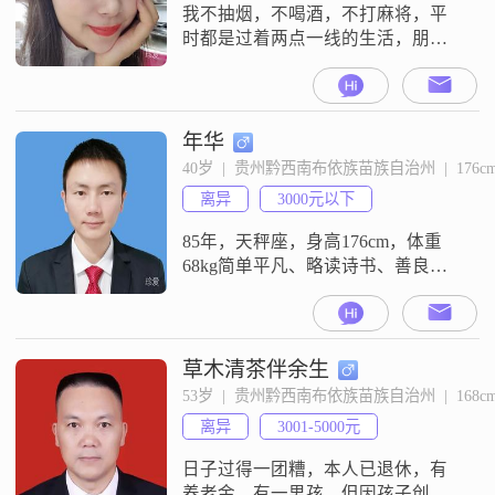
活，喜欢精致的生活方式，这让我
我不抽烟，不喝酒，不打麻将，平
在忙碌
时都是过着两点一线的生活，朋友
圈比较宅，圈子很单纯，喜欢做
菜，喜欢烘焙，喜欢旅游，比较居
家，我也想找一个和我一样单纯简
单，不复杂的人携手同行。
年华
40岁  |  贵州黔西南布依族苗族自治州  |  176c
离异
3000元以下
85年，天秤座，身高176cm，体重
68kg简单平凡、略读诗书、善良温
和、贵E父母退休、娃上初中、自己
创业、离异不抽烟、不喝酒、不打
牌、无债无贷阅读、画画、烹饪、
旅游、相信缘分
草木清茶伴余生
53岁  |  贵州黔西南布依族苗族自治州  |  168c
离异
3001-5000元
日子过得一团糟，本人已退休，有
养老金，有一男孩。但因孩子创业