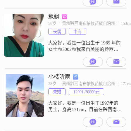
月收入在5001到8000元之间，拥有
大学本科学历##3002##我性格幽默
风趣，喜欢与人交流，外向的性格
飘飘
让我在各种社交场合都能自如应对
56岁  |  贵州黔西南布依族苗族自治州  |  153c
##3002##我对待生活态度积极，责
丧偶
中专
任感强，尤其在家庭方面，我认为
家庭是最
大家好，我是一位出生于 1969 年的
女士##3002##我来自美丽的黔西南
布依族苗族自治州，在这里过着平
凡却充实的生活##3002##我的身高
是 153cm，虽然不算高挑，但我相
信内在的品质比外在的身高更重要
小楼听雨
##3002##我的月收入在 3000 元以
28岁  |  贵州黔西南布依族苗族自治州  |  171c
下，但我知足常乐，懂得珍惜生活
未婚
12001-20000元
中的每一份美好##3002##中专的
大家好，我是一位出生于1997年的
男士，身高171cm，目前在黔西南布
依族苗族自治州工作##3002##我的
月收入在12001到20000元之间，拥
有大学本科学历##3002##在性格方