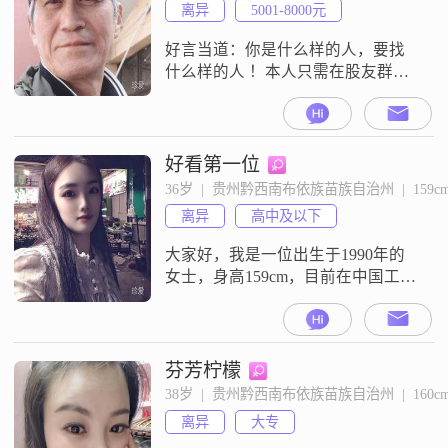
离异
5001-8000元
好言当道：你是什么样的人，要找
什么样的人 ！本人只需在股友群里
寻找，感恩志趣相投的异性股友。
因为 志同道合嘛 ！请其他友友勿扰
勿扰 。崇尚老巴菲特人生故事，愿
做老巴菲特之徒子徒孙✌✌
好看第一位
36岁  |  贵州黔西南布依族苗族自治州  |  159c
离异
高中及以下
大家好，我是一位出生于1990年的
女士，身高159cm，目前在中国工
作，月收入在3001到5000元之间。
我的学历是高中及以下，但我一直
保持着积极向上的态度，努力在生
活中不断学习和成长。我认为自己
芬芳柠檬
最大的特点是真诚可靠，无论是对
38岁  |  贵州黔西南布依族苗族自治州  |  160c
待朋友还是家人，我都始终如一，
离异
大专
用心去对待每一个人。我热爱生