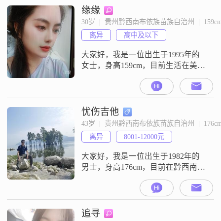
面，我自认为是一个稳重可靠的
缘缘
人，同时也喜欢用幽默来调节气
30岁  |  贵州黔西南布依族苗族自治州  |  159c
氛，让生活更加轻松愉快##3002##
离异
高中及以下
我非常重视家庭和朋友，认为他们
是生活中不
大家好，我是一位出生于1995年的
女士，身高159cm，目前生活在美丽
的黔西南布依族苗族自治州
##3002##我的月收入在3001到5000
元之间，虽然不是很高，但足够维
持我简单而充实的生活##3002##我
忧伤吉他
学历不高，只有高中及以下，但我
43岁  |  贵州黔西南布依族苗族自治州  |  176c
相信生活不仅仅是书本上的知识
离异
8001-12000元
##3002##我性格善解人意，乐观积
极，总是乐于帮助
大家好，我是一位出生于1982年的
男士，身高176cm，目前在黔西南布
依族苗族自治州工作##3002##我的
月收入在8001到12000元之间，拥有
大学本科学历##3002##我性格随
和，容易相处，对待事物认真负
追寻