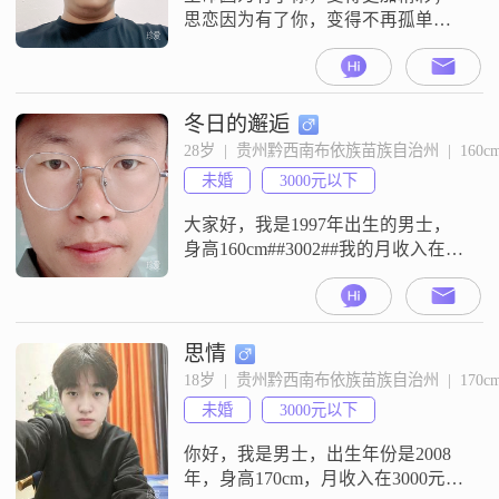
思恋因为有了你，变得不再孤单；
路途因为有你，变得更加有趣；失
落因为有你，变得更加坚强；有
你，是我一生的幸福！可以接受养
着
冬日的邂逅
28岁  |  贵州黔西南布依族苗族自治州  |  160c
未婚
3000元以下
大家好，我是1997年出生的男士，
身高160cm##3002##我的月收入在
3001到5000元之间##3002##我现在
的工作地点在黔西南布依族苗族自
治州##3002##我的学历是大学本科
##3002##我是一个成熟稳重的人，
思情
平时性格随和，比较容易相处
18岁  |  贵州黔西南布依族苗族自治州  |  170c
##3002##我希望在相处过程中能和
未婚
3000元以下
对方共同成长##3002##
你好，我是男士，出生年份是2008
年，身高170cm，月收入在3000元以