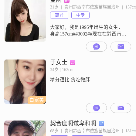
##3002##在对待感情和生活的态度
31岁  |  贵州黔西南布依族苗族自治州  |  157c
上，我一直坚持家庭为重##3002##
离异
中专
我希望能找到一份真诚的感情，所
以我
大家好，我是1995年出生的女生，
身高157cm##3002##现在在黔西南布
依族苗族自治州工作，月收入在
3001到5000元之间，学历是中专
##3002##我的性格比较善解人意，
平时开朗爱笑，独立自信，乐观积
于女士
极##3002##和大家相处起来比较随
34岁 | 162cm
和，容易相处##3002##对待生活我
精分逗比 贪吃微胖
比较真诚可靠，也热爱生活##300
白富美
契合度啊谦卑和啊
68岁  |  贵州黔西南布依族苗族自治州  |  181c