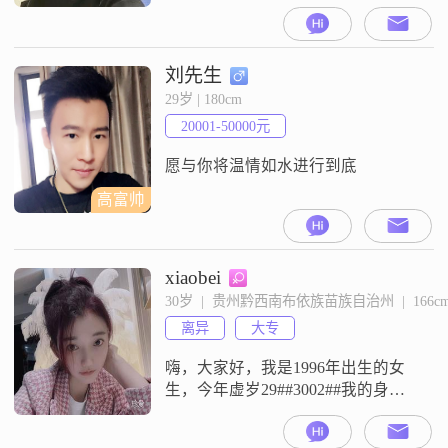
下，工作地在黔西南布依族苗族自
治州，学历是中专##3002##我平时
喜欢规划未来，觉得两个人在一起
有共同的方向很重要##3002##对待
刘先生
感情我坚持真诚相待，希望能遇到
29岁 | 180cm
一段双向奔赴的关系##3002##我是
20001-50000元
个电影爱好者，也喜欢阅读写作，
愿意和你分享
愿与你将温情如水进行到底
高富帅
xiaobei
30岁  |  贵州黔西南布依族苗族自治州  |  166c
离异
大专
嗨，大家好，我是1996年出生的女
生，今年虚岁29##3002##我的身高
是166cm，目前的工作地点在黔西南
布依族苗族自治州，学历是大专