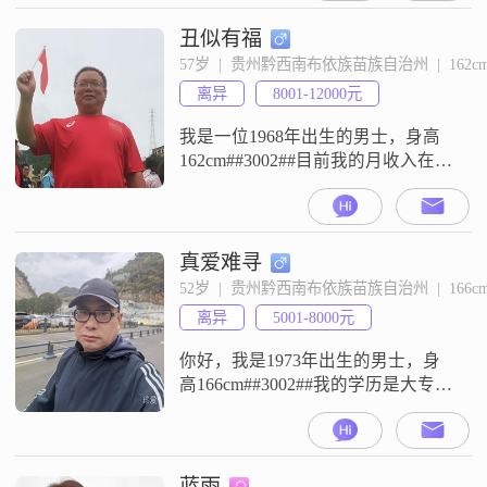
##3002##关于收入方面，我目前的
月收入在3001元到5000元这个区间
丑似有福
##3002##在性格上，我自认为是一
57岁  |  贵州黔西南布依族苗族自治州  |  162c
个温柔体贴的人，平时也比较善解
离异
8001-12000元
人意##3002##我性格开朗爱笑，独
我是一位1968年出生的男士，身高
162cm##3002##目前我的月收入在
8001到12000元这个区间，工作地点
在黔西南布依族苗族自治州
##3002##我的学历是硕士##3002##
在性格方面，我是一个稳重可靠的
真爱难寻
人，同时也幽默风趣##3002##我自
52岁  |  贵州黔西南布依族苗族自治州  |  166c
信果断，性格外向健谈，责任感
离异
5001-8000元
强，平时心态乐观积极##3002##我
你好，我是1973年出生的男士，身
高166cm##3002##我的学历是大专，
目前的工作地点在黔西南布依族苗
族自治州，月收入在5001到8000元
之间##3002##我是一个比较稳重可
靠的人，平时做事很有责任感
蓝雨