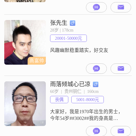
是161cm##3002##我的月收入在8001
到12000元之间，目前的工作地在铜
仁##3002##我的学历是高中及以下
##3002##在性格方面，我很开朗爱
张先生
笑，平时是一个乐观积极的人
28岁 | 178cm
##3002##我很热爱生活，也会一直
20001-50000元
在追求事业成就##30
风趣幽默稳重踏实，好交友
高富帅
雨落倾城心已凉
60岁  |  贵州铜仁  |  160cm
丧偶
5001-8000元
大家好，我是1970年出生的男士，
今年54岁##3002##我的身高是
160cm##3002##我的学历是高中及以
下##3002##我目前的工作地在铜