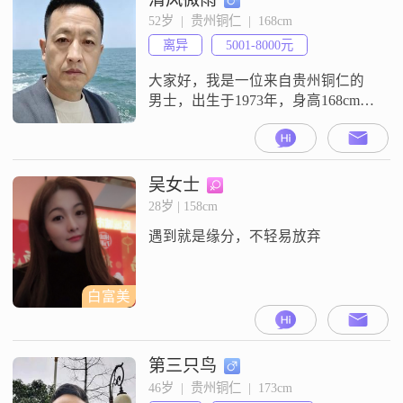
生活态度上比较乐观积极，性格成
52岁  |  贵州铜仁  |  168cm
熟稳重##3002##我比较看重活在当
离异
5001-8000元
下的状态，同时也一直追求事业上
的成功
大家好，我是一位来自贵州铜仁的
男士，出生于1973年，身高168cm。
目前我的月收入在5000到8000元之
间，工作稳定，生活还算不错。虽
然我的学历只是中专，但我一直保
持着学习的热情，不断提升自己。
吴女士
在生活中，我是一个耐心包容的
28岁 | 158cm
人，我认为家庭是最重要的，我会
遇到就是缘分，不轻易放弃
尽自己最大的努力去维护和家人的
关系。我热爱音乐，是个音乐发烧
友，
白富美
第三只鸟
46岁  |  贵州铜仁  |  173cm