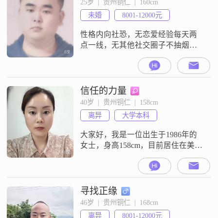
25岁  |  贵州铜仁  |  160cm
##3002##在感情方面，我非常注重
未婚
8001-12000元
双向奔赴，认为两个人在一起应该
是相互
性格内向社恐，无恋爱经验每天两
点一线，无其他社交圈子不抽烟不
喝酒无不良嗜好
信任的力量
40岁  |  贵州铜仁  |  158cm
离异
大学本科
大家好，我是一位出生于1986年的
女士，身高158cm，目前居住在美丽
的铜仁##3002##我拥有大学本科学
历，在工作中勤奋努力，月收入在
5001到8000元之间##3002##我对生
活有着自己的态度和追求，喜欢随
寻找正缘
和易相处的方式，乐观积极地面对
46岁  |  贵州铜仁  |  168cm
每一天##3002##我认为情绪稳定对
离异
8001-12000元