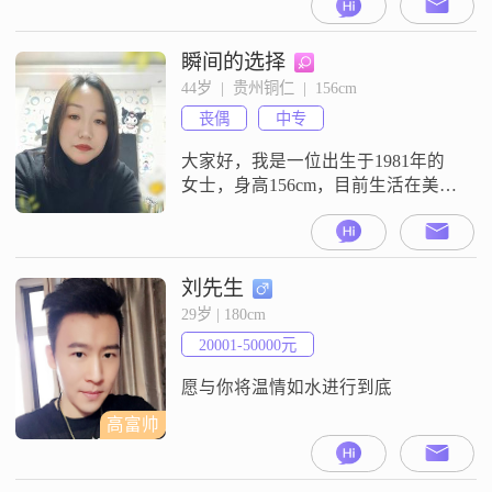
月收入大概在 3001 - 5000 元之间
##3002##我觉得自己最大的特点是
幽默风趣，能让身边的人感到轻松
瞬间的选择
和快乐##3002##同时我也很有责任
44岁  |  贵州铜仁  |  156cm
感，无论是对待工作还是生活中的
丧偶
中专
事情，都会尽力去做好
大家好，我是一位出生于1981年的
女士，身高156cm，目前生活在美丽
的铜仁##3002##我的月收入在3001
到5000元之间，虽然不算特别高，
但足以让我过上稳定而舒适的生活
##3002##我拥有中专学历，在这个
刘先生
快速发展的时代，我始终保持着学
29岁 | 180cm
习的热情，不断提升自己##3002##
20001-50000元
性格方面，我是一个温柔体贴的
人，总是愿
愿与你将温情如水进行到底
高富帅