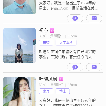
闲暇时放松的方式之一。我的生
大家好，我是一位出生于1984年的
男士，身高175cm，目前生活在美丽
的铜仁。我在工作中表现出色，每
月收入超过50000元，这让我有能力
为未来的家庭提供稳定的物质基
础。我拥有大专学历，在学习和工
初心
作中积累了不少经验，这使我养成
35岁  |  贵州铜仁  |  155cm
了稳重可靠、成熟稳重的性格特
未婚
大学本科
点。在生活中，我注重与人的沟通
和交流，随和易相处，善于倾听他
想遇到在铜仁市城区有自己固定的
人的想法
事业，三观相近，有责任心的人…
叶随风飘
39岁  |  贵州铜仁  |  150cm
离异
博士
大家好，我是一位出生于1986年的
女士，目前在铜仁工作##3002##我