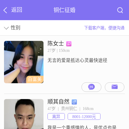
返回
铜仁征婚
性别
下载客户端，便捷沟通
陈女士
27岁 | 150cm
无言的爱是抵达心灵最快途径
白富美
顺其自然
47岁  |  贵州铜仁  |  168cm
离异
8001-12000元
我是一个重感情的人，是优点也是