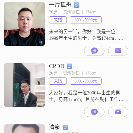
一片孤舟
26岁  |  贵州铜仁  |  174cm
未婚
3001-5000元
未来的另一半，你好；我是一位
1999年出生的男士，身高174cm，目
前在铜仁石阡老家##3002##我是一
个比较细心##3001##生活上会照顾
人以及情绪稳定的人，平时大部分
时间都是自己一个人住，偶尔散散
CPDD
步，出门走一走，自己做做饭，偶
26岁  |  贵州铜仁  |  175cm
尔也会小酌一下，大概一周跟父母
未婚
3001-5000元
吃一次饭，希望我的另一半能给我
一定的安全感，我内心其实是
大家好，我是一位2000年出生的男
士，身高175cm，目前在铜仁工作
##3002##我的月收入在3001到5000
元之间，学历是大学本科##3002##
我性格随和，容易相处，待人真诚
可靠##3002##平时我喜欢玩电子游
清泉
戏，这也让我的生活更加有趣