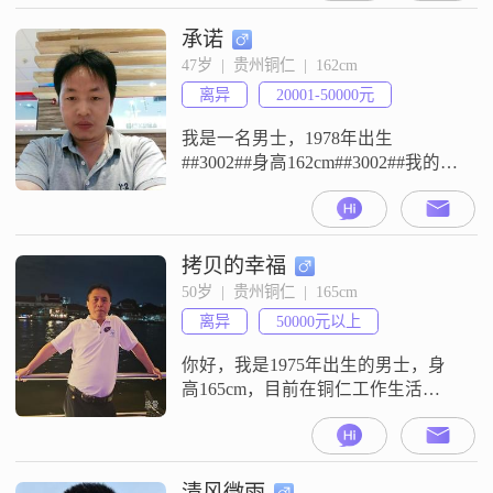
仁，月收入在5001元到8000元之间
##3002##我平时的性格比较成熟稳
承诺
重，对待事情能够包容理解
47岁  |  贵州铜仁  |  162cm
##3002##在生活中，我是一个勤俭
离异
20001-50000元
节约的人##3002##平时我也
我是一名男士，1978年出生
##3002##身高162cm##3002##我的月
收入在12001到20000元之间
##3002##我现在在铜仁工作
##3002##我的学历是高中及以下
##3002##我这个人比较稳重可靠，
拷贝的幸福
平时表现出成熟稳重的一面
50岁  |  贵州铜仁  |  165cm
##3002##我比较看重家庭，家庭观
离异
50000元以上
念比较强，凡事以家庭为重##3002#
你好，我是1975年出生的男士，身
高165cm，目前在铜仁工作生活
##3002##我的学历是大专，月收入
在50000元以上##3002##性格方面，
我是一个稳重可靠的人，平时做事
自信果断，责任感比较强##3002##
清风微雨