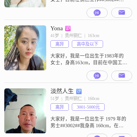
的月收入在3001到5000元之间，虽
然不算特别高，但也能满足基本的
生活需求##3002##说到学历，我拥
有博士学位，这可能是我身上比较
Yona
突出的一个标签吧##3002##性格方
41岁  |  贵州铜仁  |  163cm
面，我自认为是一个开朗爱笑的
离异
高中及以下
人，总是能给周围的人带来快乐
##3002##我
大家好，我是一位出生于1983年的
女士，身高163cm，目前在中国工
作，月收入在8001到12000元之间
##3002##我的学历是高中及以下，
但我一直保持着学习的热情，努力
提升自己##3002##我性格温和，善
淡然人生
解人意，总是愿意倾听他人的心
51岁  |  贵州铜仁  |  160cm
声，理解他人的感受##3002##在生
离异
3001-5000元
活中，我温柔体贴，善于照顾他
人，乐于助人#
大家好，我是一位出生于 1979 年的
男士##3002##我身高 160cm，在铜
仁工作，学历是中专##3002##我的