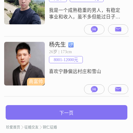
于一个人的生活质量非常重要，所
以我总是
我是一个成熟稳重的男人，有稳定
事业和收入，虽不多但能过日子，
因年少家里催婚，稀里糊涂结了
婚，我们离婚离得很干脆，不纠
缠，不联系##3002##也希望未来的
你，圈子干净，边界感十足，我们
杨先生
共同书写我们的余生，我绝不会辜
26岁 | 173cm
负你的期望，一定会倍加珍惜和呵
8001-12000元
护##3002##非诚勿扰，宁缺毋滥
##3002##
喜欢宁静偏远村庄和雪山
高富帅
下一页
珍爱首页
征婚交友
铜仁征婚