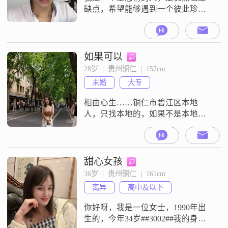
缺点，希望能够遇到一个彼此珍
惜，理解包容，心地善良的女人，
余生不求富贵，但求开开心心和和
睦睦的过好下半辈子，青春年华的
时候不懂得情为何物，当懂得了情
如果可以
为何物之后又失去了太多无法挽回
28岁  |  贵州铜仁  |  157cm
的东西，希望一切还来得及。
未婚
大专
相由心生……铜仁市碧江区本地
人，只找本地的，如果不是本地的
请勿打扰，我职业护士 欣赏成熟稳
重一点！
甜心女孩
36岁  |  贵州铜仁  |  161cm
离异
高中及以下
你好呀，我是一位女士，1990年出
生的，今年34岁##3002##我的身高