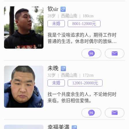
就行，当然了，我也会顾家，努力
工作，对你父母好，担起作为丈夫
钦sir
的责任。
28岁  |  西藏山南  |  180cm
未婚
8001-12000元
我是个没啥追求的人，期待工作时
普通的生活，休息时偶尔的放纵休
闲，休假时旅游看世界。期待遇见
一个温柔的她，有共同爱好和话
题，平平淡淡得过完一生。PS（俺
爱做饭旅游航拍打游戏，不抽烟不
未晚
喝酒不赌博，讨厌酒吧KTV）希望
32岁  |  西藏山南  |  172cm
女生直接大方
未婚
12001-20000元
找一个共度余生的人，不论她何时
来临，依旧相信爱情。
幸福美满