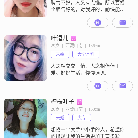
脾气不好，人又有点懒。所以要找
个脾气好的，对我好的，勤快能干
的男人。^_^^_^^_^
叶逗儿
29岁  |  西藏山南  |  166cm
未婚
大学本科
人之相交交于情，人之相伴伴于
爱。好好生活，慢慢遇见.
柠檬叶子
26岁  |  西藏山南  |  160cm
未婚
大专
想找一个大手牵小手的人，希望你
的出现让我的生活更加丰富多彩