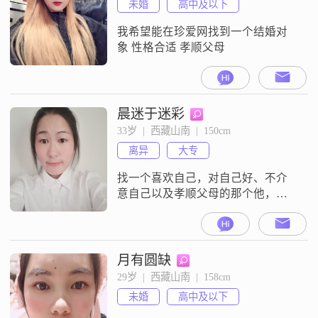
未婚
高中及以下
我希望能在珍爱网找到一个结婚对
象 性格合适 孝顺父母
晨迷于迷彩
33岁  |  西藏山南  |  150cm
离异
大专
找一个喜欢自己，对自己好、不介
意自己以及孝顺父母的那个他，然
后跟他平平淡淡地过完余生～
月有圆缺
29岁  |  西藏山南  |  158cm
未婚
高中及以下