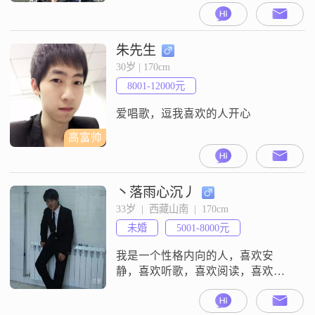
朱先生
30岁 | 170cm
8001-12000元
爱唱歌，逗我喜欢的人开心
高富帅
丶落雨心沉丿
33岁  |  西藏山南  |  170cm
未婚
5001-8000元
我是一个性格内向的人，喜欢安
静，喜欢听歌，喜欢阅读，喜欢看
书，对择偶没什么太大的要求，只
要安心顾家真心对我，对我父母好