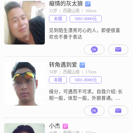
癡情的灰太狼
32岁  |  西藏山南  |  166cm
未婚
5001-8000元
见到陌生漂亮可心的人，即使很喜
欢也不善于表达
转角遇到爱
34岁  |  西藏山南  |  170cm
未婚
5001-8000元
缘分，可遇而不可求。自我介绍: 长
相一般，体型一般，外貌普通。内
心和谐，较易相处。性格较开朗幽
默，喜欢爱笑的姑娘。较有上进心
和责任心，懂得尊重他人。16年大
学毕业后回农村创业，后因父亲手
小杰
术缺钱而外出务工，现在西藏工
29岁  |  西藏山南  |  153cm