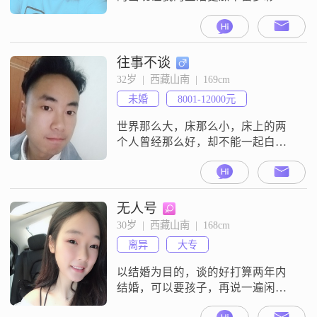
往事不谈
32岁  |  西藏山南  |  169cm
未婚
8001-12000元
世界那么大，床那么小，床上的两
个人曾经那么好，却不能一起白头
到老。只因我们都喜欢牵了手就能
成婚的故事，却生活在一个上了床
也没有结果的年代，不爱是一生的
遗憾，爱却是一生磨难
无人号
30岁  |  西藏山南  |  168cm
离异
大专
以结婚为目的，谈的好打算两年内
结婚，可以要孩子，再说一遍闲聊
的不要找我，闲聊的不要找我，时