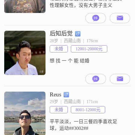
性理解女性，没有大男子主义
后知后觉
28岁  |  西藏山南  |  176cm
未婚
12001-20000元
想 找 一 个 能 结婚
Reus
29岁  |  西藏山南  |  171cm
未婚
8001-12000元
平平淡淡，一日三餐四季喜欢足
球，运动##3002##