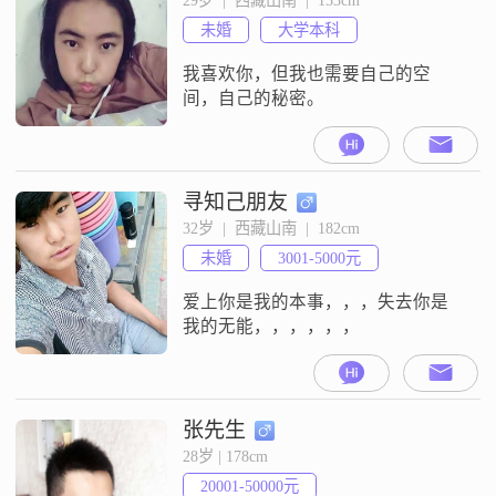
作。爱好广泛，主要喜欢户外运
未婚
大学本科
动，骑行，羽毛球，书法等等。希
望遇见的你：活泼开朗，甜美爱
我喜欢你，但我也需要自己的空
笑。
间，自己的秘密。
寻知己朋友
32岁  |  西藏山南  |  182cm
未婚
3001-5000元
爱上你是我的本事，，，失去你是
我的无能，，，，，，
张先生
28岁 | 178cm
20001-50000元