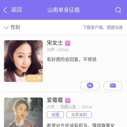
返回
山南单身征婚
性别
下载客户端，便捷沟通
宋女士
28岁 | 165cm
有好感的会回复，不将就
白富美
爱霉霉
29岁  |  西藏山南  |  163cm
未婚
大学本科
希望对方忠诚有担当，懂得尊重女