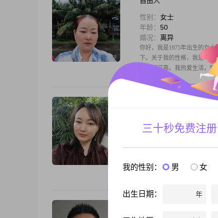
自由人
性别：
女士
年龄：
50
婚况：
离异
你好，我是1975年出生的女士
下。关于我的性格，我是一个
活真诚可靠。我热爱生活，懂
秋儿
性别：
女士
三十秒免费注册
年龄：
45
婚况：
离异
你好，我是1980年出生，
追求简单幸福的生活。平时喜
我的性别：
男
女
觉得真诚沟通很重要，也比较
当家
出生日期：
年
以诚觅良缘