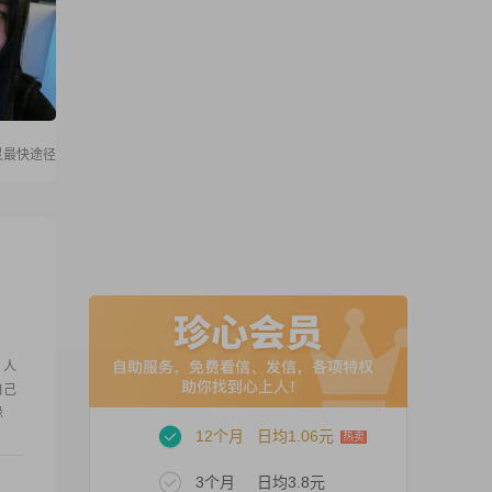
灵最快途径
，人
自己
缘
12个月
日均1.06元
3个月
日均3.8元