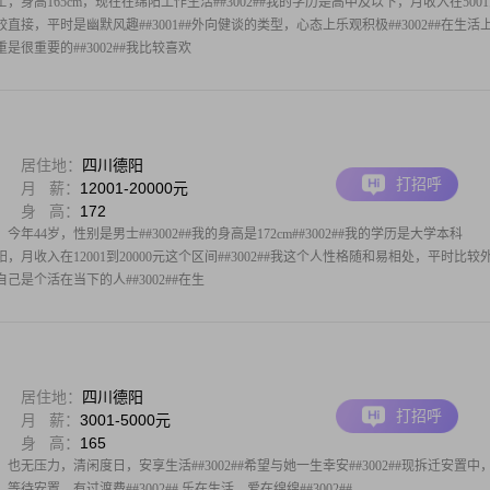
，身高165cm，现在在绵阳工作生活##3002##我的学历是高中及以下，月收入在500
格比较直接，平时是幽默风趣##3001##外向健谈的类型，心态上乐观积极##3002##在生活
很重要的##3002##我比较喜欢
居住地：
四川德阳
打招呼
月 薪：
12001-20000元
身 高：
172
年44岁，性别是男士##3002##我的身高是172cm##3002##我的学历是大学本科
德阳，月收入在12001到20000元这个区间##3002##我这个人性格随和易相处，平时比较
是个活在当下的人##3002##在生
居住地：
四川德阳
打招呼
月 薪：
3001-5000元
身 高：
165
无压力，清闲度日，安享生活##3002##希望与她一生幸安##3002##现拆迁安置中
待安置，有过渡费##3002##.乐在生活，爱在绵绵##3002##