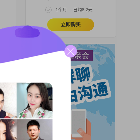
1个月
日均8.2元
立即购买
及以
待生
也在
强，
爱人