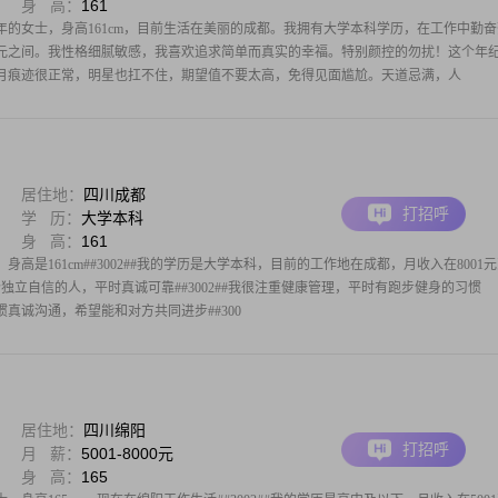
身 高：
161
9年的女士，身高161cm，目前生活在美丽的成都。我拥有大学本科学历，在工作中勤奋
000元之间。我性格细腻敏感，我喜欢追求简单而真实的幸福。特别颜控的勿扰！这个年
月痕迹很正常，明星也扛不住，期望值不要太高，免得见面尴尬。天道忌满，人
居住地：
四川成都
打招呼
学 历：
大学本科
身 高：
161
身高是161cm##3002##我的学历是大学本科，目前的工作地在成都，月收入在8001
我是一个独立自信的人，平时真诚可靠##3002##我很注重健康管理，平时有跑步健身的习惯
习惯真诚沟通，希望能和对方共同进步##300
居住地：
四川绵阳
打招呼
月 薪：
5001-8000元
身 高：
165