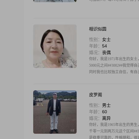
相识似圆
性别：
女士
年龄：
54
婚况：
丧偶
你好，我是1971年出生的女士，
5000元之间##3002##
同时我也比较独立自信，有自
皮罗阁
性别：
男士
年龄：
60
婚况：
离异
你好，我是1965年出生的男生
千零一元到两万元这个区间##3
是稳重可靠的，性格随和，很容