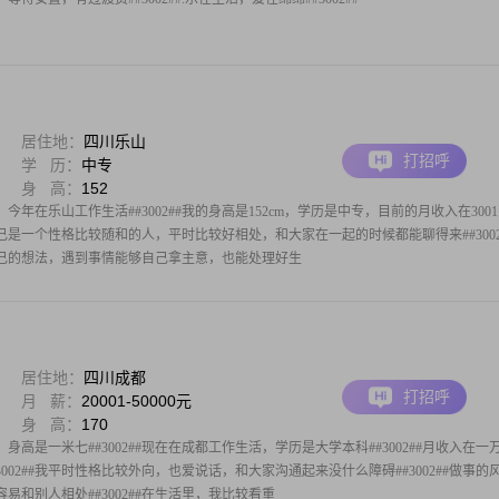
居住地：
四川乐山
打招呼
学 历：
中专
身 高：
152
今年在乐山工作生活##3002##我的身高是152cm，学历是中专，目前的月收入在300
我觉得自己是一个性格比较随和的人，平时比较好相处，和大家在一起的时候都能聊得来##3002
己的想法，遇到事情能够自己拿主意，也能处理好生
居住地：
四川成都
打招呼
月 薪：
20001-50000元
身 高：
170
，身高是一米七##3002##现在在成都工作生活，学历是大学本科##3002##月收入在一
002##我平时性格比较外向，也爱说话，和大家沟通起来没什么障碍##3002##做事的
易和别人相处##3002##在生活里，我比较看重