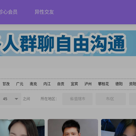
珍心会员
异性交友
甘孜
广元
南充
内江
自贡
宜宾
泸州
攀枝花
德阳
资
45
之间
所在地区：
省/直辖市
市/区