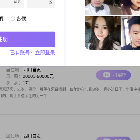
深圳
区
居住地：
四川资阳
打招呼
月 薪：
5001-8000元
身 高：
170
婚
丧偶
乐观，待人真诚随和。曾经从事建筑行业，担任建造师，多年职场历练，造就了做事稳重
退休，自主创办养殖农场，踏实经营，日子充实自在。平日里爱好广泛，喜爱外出旅
暇之余喜欢唱歌、垂钓，享受动静相宜的生活。不喜欢虚假套路，向往简单纯粹的相
注册
已有账号？立即登录
居住地：
四川自贡
打招呼
月 薪：
20001-50000元
身 高：
171
家药房，51岁，离异，希望在荣县找到一位年龄在43到50岁，真心过日子，生活中
目的，携手并进余生的另一半
居住地：
四川自贡