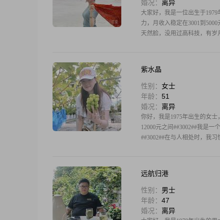
婚况：
离异
大家好，我是一位出生于197
力，月收入稳定在3001到5
天然脸，没用过高科技，有岁
紫水晶
性别：
女士
年龄：
51
婚况：
离异
你好，我是1975年出生的女士，
12000元之间##3002##
##3002##在与人相处时，我
远航归港
性别：
男士
年龄：
47
婚况：
离异