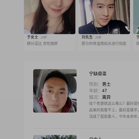
于女士
刘先生
34岁
29岁
精分逗比 贪吃微胖
愿与你将温情如水进行到底
宁缺毋滥
性别：
男士
年龄：
47
婚况：
离异
找个老婆就这么难么？最好是
品差的我看不上，最好是属羊
活成了孤家寡人，今年本命年
人！最好