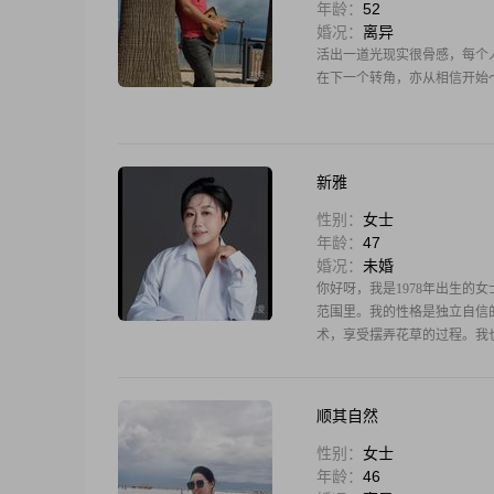
年龄：
52
婚况：
离异
活出一道光现实很骨感，每个
在下一个转角，亦从相信开始
新雅
性别：
女士
年龄：
47
婚况：
未婚
你好呀，我是1978年出生的女
范围里。我的性格是独立自信
术，享受摆弄花草的过程。我
顺其自然
性别：
女士
年龄：
46