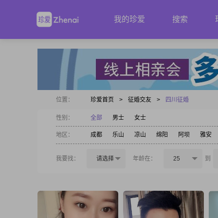
我的珍爱
搜索
位置：
珍爱首页
>
征婚交友
>
四川征婚
性别：
全部
男士
女士
地区：
成都
乐山
凉山
绵阳
阿坝
雅安
我要找：
请选择
年龄在：
25
到