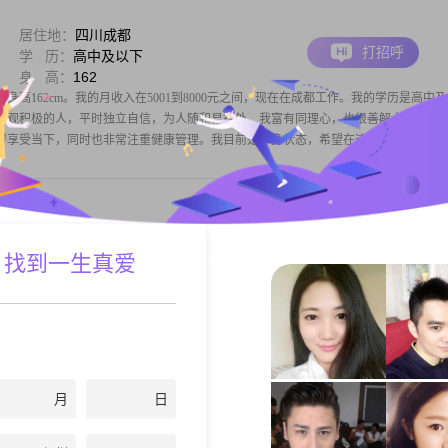
居住地：
四川成都
打招呼
学 历：
高中及以下
身 高：
162
，身高162cm。我的月收入在5001到8000元之间，现在在成都工作。我的学历是高中
乐观积极的人，平时独立自信，为人随和易相处。我富有同理心，也很善解人意，对
得享受当下，同时也非常注重健康管理。我目前是单身状态，希望在这里遇到合
居住地：
四川成都
 找到一生真爱
打招呼
学 历：
大学本科
身 高：
158
属猴，四川人，目前在成都工作，我性格开朗爱笑，随和好相处。我比较注重健康管理，
欢散步、少量旅游、看喜欢的书、宅家。在相处中，我看重互相尊重，家庭观念比较
注重安全感。父母均已退休，孩子已独立，希望在这里遇到一位能真诚相处、正真把
月
日