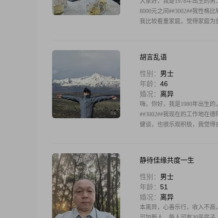
大家好，我是1978年出生的男士
8000元之间##3002##我性
我比较看重家庭，觉得家庭为重是
胡言乱语
性别：
男士
年龄：
46
婚况：
离异
嗨，你好，我是1980年出生的，今
##3002##我现在的工作地在
健谈，也很乐观积极，我觉得自己
静待佳缘共度一生
性别：
男士
年龄：
51
婚况：
离异
本离异，心善乐行，收入不高，也
可加新人，每人可有30平房子，等