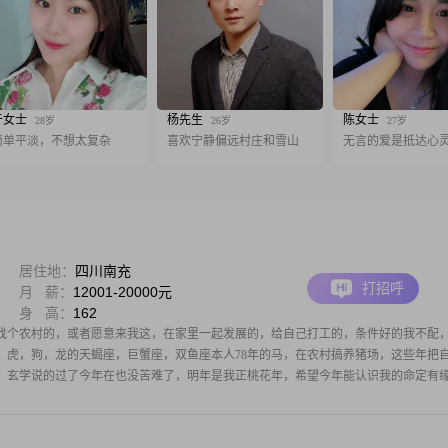
于女士
杨先生
陈女士
28岁
26岁
27岁
简单平淡，不想太复杂
喜欢宁静偏远村庄和雪山
无言的爱是抵达心
居住地：
四川南充
打招呼
月 薪：
12001-20000元
身 高：
162
找个农村的，或者愿意来我这，在家里一起发展的，给自己打工的，条件好的我不配
，虎，狗，龙的天蝎座，巨蟹座，双鱼座本人78年的马，在农村搞养猪场，这些年把
，玄学说的过了今年在也没苦难了，明年是我正桃花年，希望今年能认识我的命定有