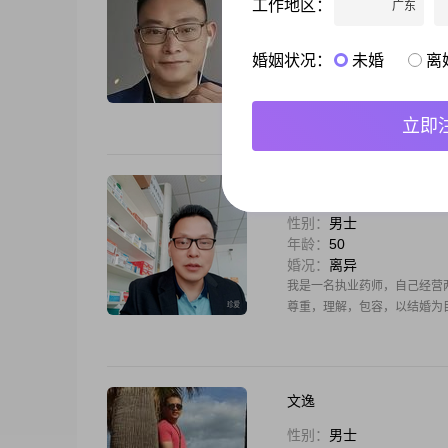
工作地区：
广东
性别：
男士
年龄：
60
婚况：
离异
婚姻状况：
未婚
离
65年11月生人，性格开朗
担当、善于沟通的特质。现已
摄影，善于记录沿途风景；闲
立即
希望
共度余生
性别：
男士
年龄：
50
婚况：
离异
我是一名执业药师，自己经营两
尊重，理解，包容，以结婚为
文逸
性别：
男士