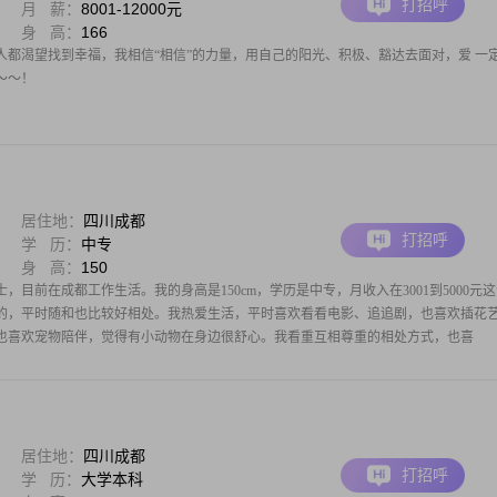
打招呼
月 薪：
8001-12000元
身 高：
166
人都渴望找到幸福，我相信“相信”的力量，用自己的阳光、积极、豁达去面对，爱 一
～～！
居住地：
四川成都
打招呼
学 历：
中专
身 高：
150
士，目前在成都工作生活。我的身高是150cm，学历是中专，月收入在3001到5000元
的，平时随和也比较好相处。我热爱生活，平时喜欢看看电影、追追剧，也喜欢插花
也喜欢宠物陪伴，觉得有小动物在身边很舒心。我看重互相尊重的相处方式，也喜
居住地：
四川成都
打招呼
学 历：
大学本科