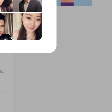
、有
游、
处。
相互