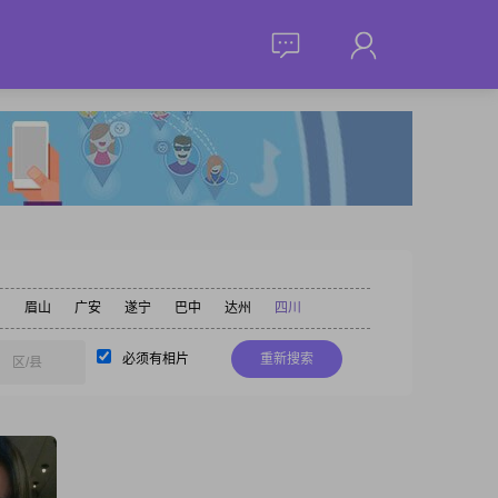
阳
眉山
广安
遂宁
巴中
达州
四川
必须有相片
重新搜索
区/县