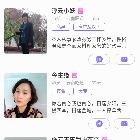
孤单单一个人，也很渴望遇到爱我
的他，组建温暖的家。如果你长相
浮云小妖
干净清爽，身材苗条，爱干净，会
55岁  |  云南昭通  |  155cm
做饭做家务，脾气温和，温暖细
离异
高中及以下
腻，无嗜酒等恶习，正好也喜欢我
这样平凡的女子，那么我们可以深
本人从事家政服务工作多年，性格
入了解一下。厨房有烟
温和是个顾家料理家务的好帮手。
本人不赌博，不吸烟，不喝酒，不
会油嘴滑舌，更没有言语的表达能
力。借平台想找个不赌博，没有债
务，有担当有责任，年龄大点不是
今生缘
问题，最主要是身体健康有稳定收
48岁  |  云南昭通  |  155cm
入的男士为伴。请仔细看我发表在
丧偶
大专
动态里的每一条文字，能达到我的
要求你们就关注我，请联系红娘。
你若真心我也真心，日落夕阳，三
因为我不是会员所有消
餐四季，日落金城，一人撑伞两人
行##3002##我只想觅一位相依相守
的男生共渡余生##3002##
你若不离我决不弃