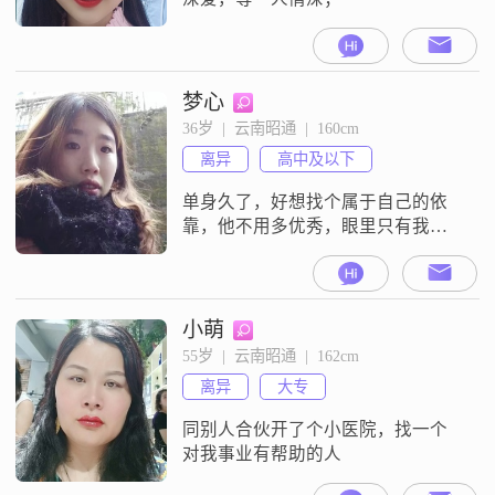
梦心
36岁  |  云南昭通  |  160cm
离异
高中及以下
单身久了，好想找个属于自己的依
靠，他不用多优秀，眼里只有我就
好，有上进心，顾家
小萌
55岁  |  云南昭通  |  162cm
离异
大专
同别人合伙开了个小医院，找一个
对我事业有帮助的人