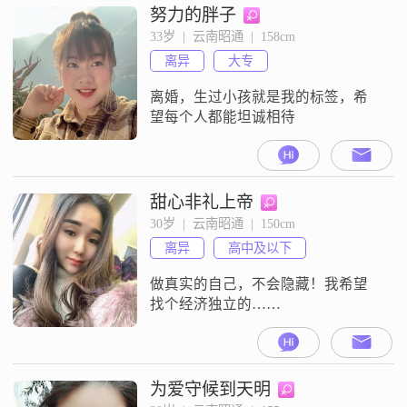
努力的胖子
33岁  |  云南昭通  |  158cm
离异
大专
离婚，生过小孩就是我的标签，希
望每个人都能坦诚相待
甜心非礼上帝
30岁  |  云南昭通  |  150cm
离异
高中及以下
做真实的自己，不会隐藏！我希望
找个经济独立的……
为爱守候到天明