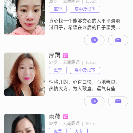
39岁  |  云南昭通  |  155cm
离异
高中及以下
真心找一个能够交心的人平平淡淡
过日子，希望在以后的日子里我们
形影不离，相依相偎过完后半生！
年纪大了不想被凶，只想被宠！！
摩羯
57岁  |  云南昭通  |  152cm
离异
高中及以下
性格开朗，心直口快，心地善良，
热情大方，为人耿直，运气有些欠
佳
雨荷
52岁  |  云南昭通  |  162cm
离异
大专