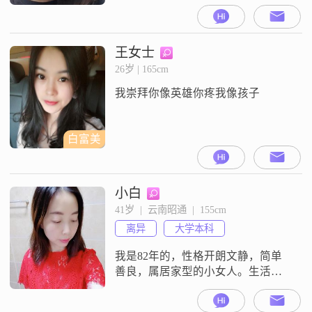
枚。希望认识身体健康，喜爱运
动，生活态度积极乐观，适度讲
究，温暖会能供情绪价值的男士为
伴。身体健康是好生活的前提；喜
王女士
爱运动是生活态度；积极乐观能够
26岁 | 165cm
感染给身边的人带来快乐，让生活
我崇拜你像英雄你疼我像孩子
充满乐趣；适当的讲究生活是生活
品质，好的生活品质，能够滋养人
的内心。身高低于1.7米
白富美
小白
41岁  |  云南昭通  |  155cm
离异
大学本科
我是82年的，性格开朗文静，简单
善良，属居家型的小女人。生活很
简单，上班，休息，听歌，散步，
运动，旅游，做饭，做家务……孤