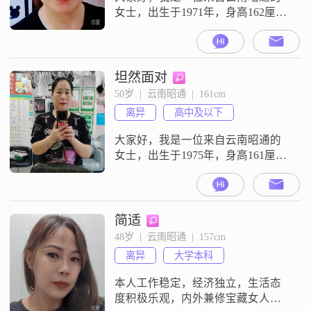
女士，出生于1971年，身高162厘
米。我在工作中努力进取，目前月
收入在3001到5000元之间。虽然我
的学历是中专，但我一直保持着学
习的热情，不断提升自己。在生活
坦然面对
中，我性格乐观积极，善解人意，
50岁  |  云南昭通  |  161cm
总是能够理解和关心他人的感受。
离异
高中及以下
我独立自信，真诚可靠，对待朋友
和家人都非常真心。我喜欢精致的
大家好，我是一位来自云南昭通的
生活方
女士，出生于1975年，身高161厘米
##3002##我的收入在3000元以下，
目前从事一份稳定的工作##3002##
虽然我的学历是高中及以下，但我
一直保持着学习的热情，努力提升
简适
自己的能力##3002##我性格温柔体
48岁  |  云南昭通  |  157cm
贴，善解人意，总是愿意倾听他人
离异
大学本科
的心声##3002##我开朗爱笑，随和
易相处
本人工作稳定，经济独立，生活态
度积极乐观，内外兼修宝藏女人一