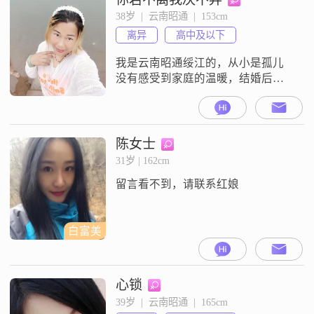
38岁  |  云南昭通  |  153cm
离异
高中及以下
我是云南昭通绥江的，从小是孤儿
没有感受到家庭的温暖，结婚后非
常在意家庭和孩子，但因为各方面
的原因导致离婚，分居四年今年拿
证，因为对婚姻的恐惧，没有打算
找，可时间过得久了，觉得很多事
陈女士
情连个商量的人没有也很孤单，今
31岁 | 162cm
天看见这个软件，打算碰碰运气，
留言看不到，请联系红娘
看看能否找到适合自己的，本人圈
子简单，想找有共同经历，有共同
话题，兴趣爱好，以家
白富美
心锁
39岁  |  云南昭通  |  165cm