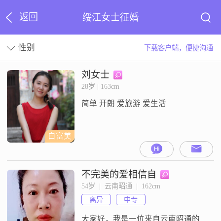
返回
绥江女士征婚
性别
下载客户端，便捷沟通
刘女士
28岁 | 163cm
简单 开朗 爱旅游 爱生活
白富美
不完美的爱相信自
54岁  |  云南昭通  |  162cm
离异
中专
大家好，我是一位来自云南昭通的