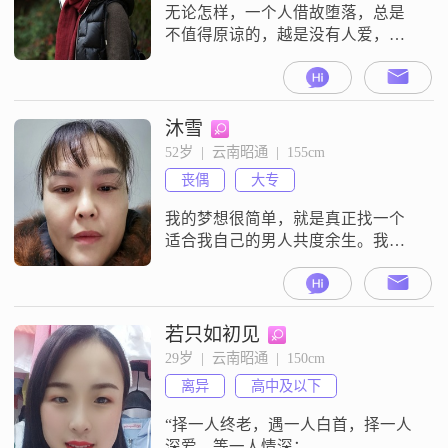
无论怎样，一个人借故堕落，总是
不值得原谅的，越是没有人爱，越
要爱自己。
沐雪
52岁  |  云南昭通  |  155cm
丧偶
大专
我的梦想很简单，就是真正找一个
适合我自己的男人共度余生。我的
朋友大多认为很单纯，不够现实，
因为我四十多岁的人了，不应该相
信和追求爱情。然而，我会竭尽所
能，找到适合我的另一半，开始我
若只如初见
幸福的人生。所以我来到这里，希
29岁  |  云南昭通  |  150cm
望有缘人看到我的信息，谢谢?！
离异
高中及以下
“择一人终老，遇一人白首，择一人
深爱，等一人情深；