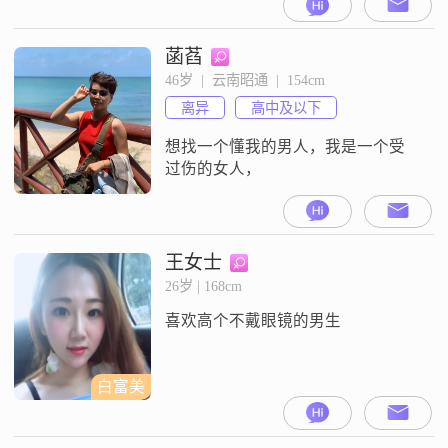
菡萏
46岁  |  云南昭通  |  154cm
离异
高中及以下
想找一个懂我的男人，我是一个受
过伤的女人，
王女士
26岁 | 168cm
喜欢高个不戴眼镜的男生
白富美