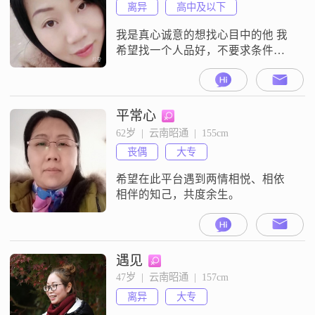
离异
高中及以下
我是真心诚意的想找心目中的他 我
希望找一个人品好，不要求条件多
好 只希望条件相当，有共同的追求
，能够多包容我一点 ，有山 有水 有
花 有你 ，健健康康 平平淡淡 白头
到老，注明 要求学历高的 ，有欠债
平常心
的 ， 事业心很重的 请勿打扰 谢
62岁  |  云南昭通  |  155cm
谢！感恩。
丧偶
大专
希望在此平台遇到两情相悦、相依
相伴的知己，共度余生。
遇见
47岁  |  云南昭通  |  157cm
离异
大专