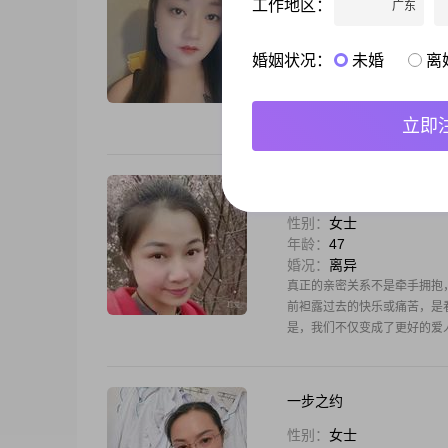
工作地区：
广东
性别：
女士
年龄：
31
婚况：
未婚
婚姻状况：
未婚
离
我的将来不想迷茫，希望能有
立即
没想好
性别：
女士
年龄：
47
婚况：
离异
真正的亲密关系不是牵手拥抱
前袒露过去的快乐或痛苦，是看
是，我们不仅变成了更好的爱人
一步之约
性别：
女士