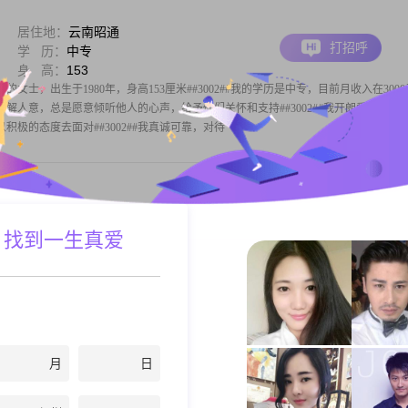
居住地：
云南昭通
打招呼
学 历：
中专
身 高：
153
女士，出生于1980年，身高153厘米##3002##我的学历是中专，目前月收入在300
贴，善解人意，总是愿意倾听他人的心声，给予他们关怀和支持##3002##我开朗爱笑，乐
积极的态度去面对##3002##我真诚可靠，对待
居住地：
云南昭通
 找到一生真爱
打招呼
学 历：
中专
身 高：
160
年的女士，身高160cm，目前生活在美丽的昭通##3002##我在工作中努力进取，月收
，虽然学历是中专，但我相信能力与学历同样重要##3002##性格方面，我自认为温柔体贴
##3002##在处理问题时，我能够保持理性冷静，
月
日