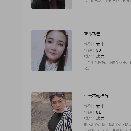
希望能找到一个有孝心，有责
絮花飞舞
性别：
女士
年龄：
30
婚况：
离异
一个单亲妈妈。带兩个孩子。
公。
生气不如挣气
性别：
女士
年龄：
51
婚况：
离异
别人用心对我，我用心对别人
会跟他一起玩了，谁跟他一起