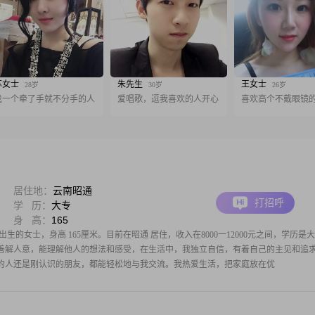
苏女士
朱先生
王女士
28岁
30岁
26岁
找一个牵了手就不分手的人
爱唱歌，逗我喜欢的人开心
喜欢高个不戴眼镜
居住地：
云南昭通
打招呼
学 历：
大专
身 高：
165
月出生的女士，身高 165厘米。目前在昭通 居住，收入在8000一12000元之间，学历是大
善解人意，能理解他人的想法和感受，在生活中，我独立自信，有着自己的主见和追
的人还是刚认识的朋友，都能轻松地与我交流。我热爱生活，把家庭放在优