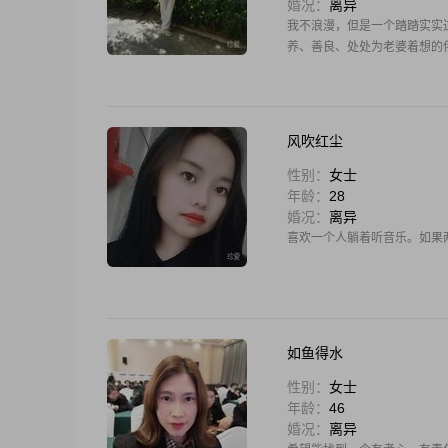
婚况：
离异
我不浪漫，但是一个踏踏实实
养、善良、处处为老婆着想的
风吹红尘
性别：
女士
年龄：
28
婚况：
离异
喜欢一个人躺着听音乐。如果
如鱼得水
性别：
女士
年龄：
46
婚况：
离异