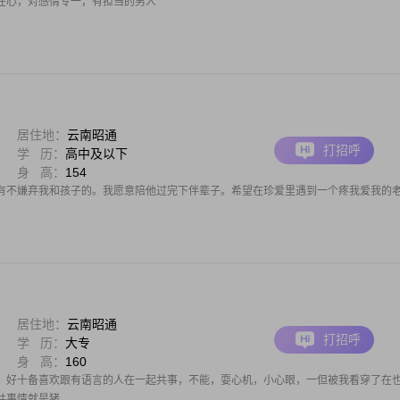
任心，对感情专一，有担当的男人
居住地：
云南昭通
打招呼
学 历：
高中及以下
身 高：
154
有不嫌弃我和孩子的。我愿意陪他过完下伴辈子。希望在珍爱里遇到一个疼我爱我的
居住地：
云南昭通
打招呼
学 历：
大专
身 高：
160
，好十备喜欢跟有语言的人在一起共事，不能，耍心机，小心眼，一但被我看穿了在
共事情就是猪