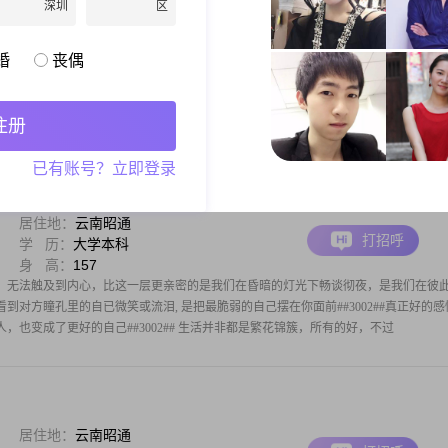
深圳
区
居住地：
云南昭通
打招呼
学 历：
高中及以下
身 高：
160
婚
丧偶
一个人陪我一起走过每一个春夏秋冬。
注册
已有账号？立即登录
居住地：
云南昭通
打招呼
学 历：
大学本科
身 高：
157
，无法触及到内心，比这一层更亲密的是我们在昏暗的灯光下畅谈彻夜，是我们在彼
到对方瞳孔里的自已微笑或流泪, 是把最脆弱的自己摆在你面前##3002##真正好的感
，也变成了更好的自己##3002## 生活并非都是繁花锦簇，所有的好，不过
居住地：
云南昭通