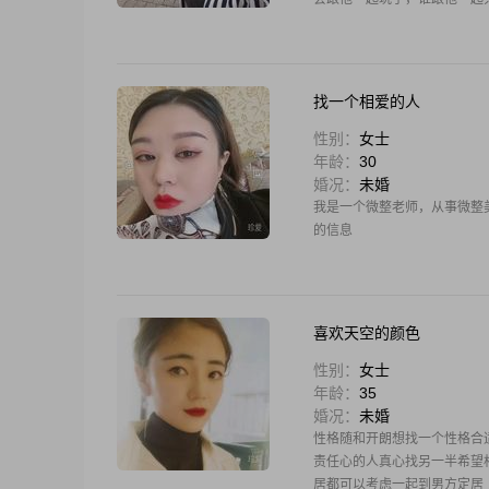
找一个相爱的人
性别：
女士
年龄：
30
婚况：
未婚
我是一个微整老师，从事微整
的信息
喜欢天空的颜色
性别：
女士
年龄：
35
婚况：
未婚
性格随和开朗想找一个性格合
责任心的人真心找另一半希望
居都可以考虑一起到男方定居