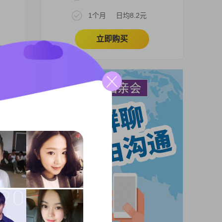
1个月
日均8.2元
立即购买
0元以
观积
入稳
，善解