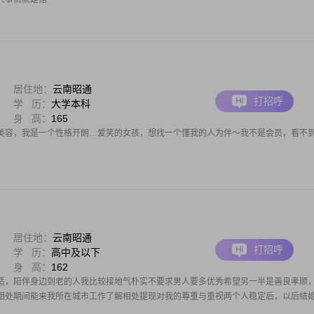
居住地：
云南昭通
打招呼
学 历：
大学本科
身 高：
165
美容，我是一个性格开朗…爱笑的女孩，想找一个懂我的人为伴～我不是会员，看不
居住地：
云南昭通
打招呼
学 历：
高中及以下
身 高：
162
适，陪伴身边到老的人我比较接地气朴实不要求男人要多优秀希望另一半是善良孝顺
相处期间能来我所在城市工作了解相处提现对我的尊重与重视两个人稳定后，以后结