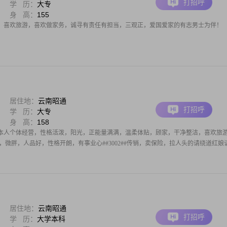
打招呼
学 历：
大专
身 高：
155
，喜欢旅游，喜欢做家务，诚寻有责任有担当，三观正，爱国爱家的有志男士为伴！
居住地：
云南昭通
打招呼
学 历：
大专
身 高：
158
2##本人个体经营，性格活泼，阳光，正能量满满，温柔体贴，顾家，干净整洁，喜欢旅
方干净，微胖，人品好，性格开朗，有事业心##3002##传销，卖保险，拉人头的请绕道红娘
居住地：
云南昭通
打招呼
学 历：
大学本科