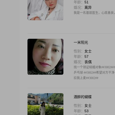
年龄：
51
婚况：
离异
我是一名基层医生，心底善良
一米阳光
性别：
女士
年龄：
57
婚况：
丧偶
找一个领证结婚对象##300
乒乓球 ##3002##希望对
拉我上麦##3002##
酒醉的蝴蝶
性别：
女士
年龄：
53