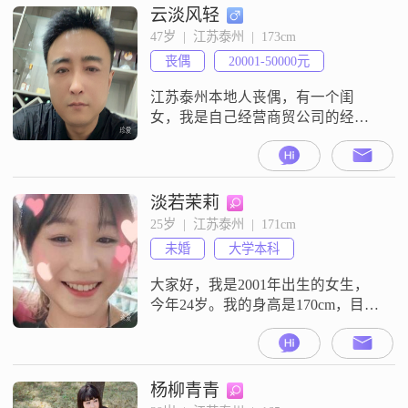
云淡风轻
47岁  |  江苏泰州  |  173cm
丧偶
20001-50000元
江苏泰州本地人丧偶，有一个闺
女，我是自己经营商贸公司的经济
上没有任何问题，本人无不良嗜
好，真心寻找一位女士能够共度一
生
淡若茉莉
25岁  |  江苏泰州  |  171cm
未婚
大学本科
大家好，我是2001年出生的女生，
今年24岁。我的身高是170cm，目前
在泰州工作。我的学历是大学本
科，月收入在3001到5000元之间。
我的性格比较随和，平时比较好相
处。朋友们都说我是一个善解人
杨柳青青
意、温柔体贴的人，而且我富有同