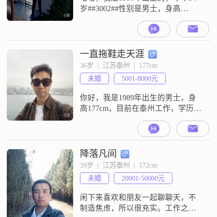
岁##3002##性别是男士，身高
172cm##3002##我的学历是大学本科
##3002##目前我的工作地在泰州，
月收入在5001到8000元这个区间
##3002##关于我的性格特征，大家
一直拖鞋走天涯
普遍觉得我是一个稳重可靠的人，
36岁  |  江苏泰州  |  177cm
平时做事也比较有责任感##3002##
未婚
5001-8000元
同时我也挺幽默风趣的，喜欢
你好，我是1989年出生的男士，身
高177cm，目前在泰州工作，学历是
大学本科##3002##性格方面，我是
一个稳重可靠的人，平时随遇而
安，对生活没有太强的功利心，更
看重顺其自然的状态##3002##在与
降落凡间
人相处时，我坚持真诚相待，也希
39岁  |  江苏泰州  |  172cm
望能遇到一个懂得相互尊重的伴侣
未婚
20001-50000元
##3002##对于感情，我向往细水长
流的模式，觉得两个
闲下来喜欢和朋友一起聊聊天，不
制造焦虑，所以很充实。工作之