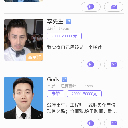
外，我的生活很接地气，喜欢阅
读、旅行、摄影。家在农村，在北
京有房子。更多美好的事情，我们
共同奔赴。
李先生
32岁 | 175cm
20001-50000元
我觉得自己应该是一个榴莲
高富帅
Godv
35岁  |  江苏泰州  |  172cm
未婚
20001-50000元
92年出生，工程师，就职央企单位
项目总监；价值观:始于颜值，敬于
才华，合于性格，久于善良，终于
人品。