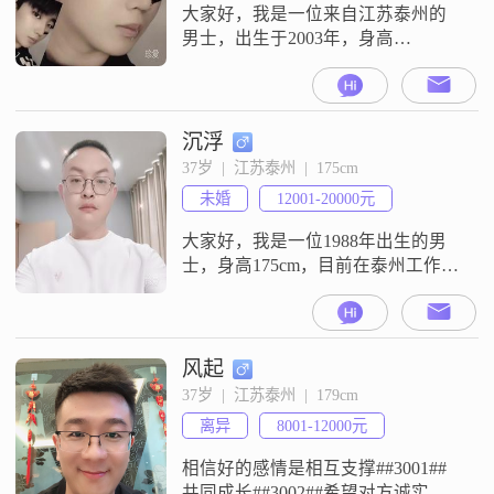
随和，容易相
大家好，我是一位来自江苏泰州的
男士，出生于2003年，身高
175cm##3002##目前，我在泰州有一
份稳定的工作，月收入在5001到
8000元之间##3002##我拥有大学本
科学历，自认为是一个综合素质还
沉浮
不错的人##3002##性格方面，我稳
37岁  |  江苏泰州  |  175cm
重可靠，幽默风趣，善于与人沟通
未婚
12001-20000元
##3002##在生活中，我自信果断，
外向健谈
大家好，我是一位1988年出生的男
士，身高175cm，目前在泰州工作
##3002##我的月收入在12001到
20000元之间，拥有大学本科学历
##3002##我性格幽默风趣，总是希
望能给身边的人带来快乐##3002##
风起
我与人相处随和，真诚可靠，相信
37岁  |  江苏泰州  |  179cm
真诚是人际交往的基础##3002##我
离异
8001-12000元
有一些个人爱好，比如电子游戏，
这让
相信好的感情是相互支撑##3001##
共同成长##3002##希望对方诚实善