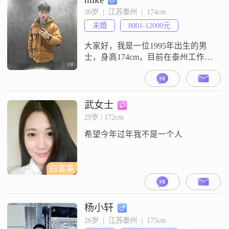
全无货，原生家庭，有个姐已成
30岁  |  江苏泰州  |  174cm
家，父母做船厂生意，希望能在贵
未婚
8001-12000元
平台找到合适的对象！希望一年内
结婚！找属羊和马和蛇的女孩，龙
大家好，我是一位1995年出生的男
勿扰！
士，身高174cm，目前在泰州工作，
月收入在8001到12000元之间
##3002##我拥有大学本科学历，性
格上我责任感强，稳重可靠，乐观
积极，随和易相处##3002##我认为
武女士
生活应该活在当下，家庭对我来说
29岁 | 172cm
非常重要##3002##我有一些兴趣爱
希望今年过年我不是一个人
好，特别喜欢露营，享受在大自然
中度过宁静时
白富美
杨小轩
26岁  |  江苏泰州  |  175cm