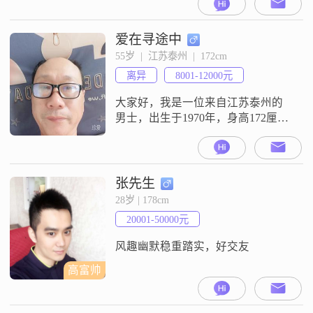
历，在一家不错的公司工作，月收
入在8001到12000元之间##3002##我
性格温柔体贴，总是愿意倾听他人
爱在寻途中
的心声，给予他们关怀和支持
55岁  |  江苏泰州  |  172cm
##3002##同时，我也非常独立自
离异
8001-12000元
信，相信自己有能力面对生活中的
各种挑战##3002
大家好，我是一位来自江苏泰州的
男士，出生于1970年，身高172厘米
##3002##我的月收入在8001到12000
元之间，目前在泰州工作##3002##
我拥有硕士学位，平时喜欢阅读和
运动，尤其是喜欢打篮球和游泳
张先生
##3002##性格方面，我是一个外向
28岁 | 178cm
且健谈的人，乐观积极，总是能看
20001-50000元
到事情的积极面##3002##我对待事
物
风趣幽默稳重踏实，好交友
高富帅