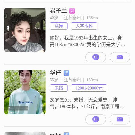
君子兰
42岁  |  江苏泰州  |  168cm
离异
大学本科
你好，我是1983年出生的女士，身
高168cm##3002##我的学历是大学本
科，目前的工作地在泰州，月收入
在5001到8000元之间##3002##在性
格方面，我是一个注重安全感的
人，这也让我在与人相处时更倾向
华仔
于建立稳定##3001##可靠的关系
55岁  |  江苏泰州  |  180cm
##3002##同时，我也是一个信任包
未婚
12001-20000元
容的人，我觉得在相处中，彼此的
信任
28岁属免，未婚，无恋爱史，帅
气，180本科，71公斤，南京工程学
院本科毕业后在浙江做过电商，今
年回老家泰州再次创业，本人感情
专一，理科男，顾家，事业心强，
会烧菜##3002##海陵区有房，有车
mike