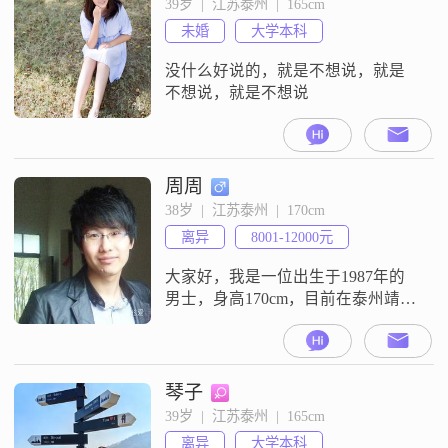
39岁  |  江苏泰州  |  165cm
理心，比较能理解别人的感受和想
未婚
大学本科
法。在生活里，我是一个热爱生活
的人，平时比较注重生活品质。我
没什么好说的，就是不想说，就是
平时
不想说，就是不想说
周周
38岁  |  江苏泰州  |  170cm
离异
8001-12000元
大家好，我是一位出生于1987年的
男士，身高170cm，目前在泰州靖江
工作。我的月收入在9000，拥有大
学本科学历。之人。极度坦诚之
人，才是真正的高手，他们所有东
西都可以跟你讲，直接打明牌不兜
琴子
圈子。他们玩的就是阳谋，以本色
39岁  |  江苏泰州  |  165cm
示人。只筛选、不纠缠、打明牌是
离异
大学本科