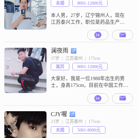
未婚
8001-12000元
本人男，27岁，辽宁锦州人，现在
江苏泰兴工作，职位是药品生产工
程师，月薪八千 有夜班补助，有绩
效，有年终奖，年薪20w左右，一个
人在江苏工作有点孤单，希望能找
到一个聊得来的伴，对对方没什么
澜夜雨
要求，能聊到一起就行，处成朋友
37岁  |  江苏泰州  |  175cm
不在一起也无所谓
离异
8001-12000元
大家好，我是一位1988年出生的男
士，身高175cm，目前在中国工作，
月收入在8001到12000元之间
##3002##我拥有大学本科学历，性
格上我比较稳重可靠，做事情自信
果断，对待生活乐观积极##3002##
CJY喔
我有很强的责任感，尤其是对家庭
23岁  |  江苏泰州  |  175cm
非常看重，认为家庭是最重要的支
未婚
5001-8000元
柱##3002##与人相处方面，我性格