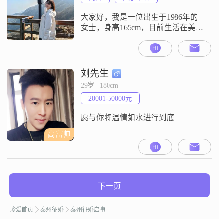
他们的九字行事准则。极度坦诚的
背后是无坚不摧，我真诚，你随
大家好，我是一位出生于1986年的
意。我是你
女士，身高165cm，目前生活在美丽
的泰州##3002##我拥有大学本科学
历，在一家不错的公司工作，月收
入在5001到8000元之间##3002##我
对生活充满热情，始终保持乐观积
刘先生
极的态度，无论遇到什么困难，都
29岁 | 180cm
能以平和的心态去面对##3002##我
20001-50000元
认为自己最大的特点是富有同理
心，善于理
愿与你将温情如水进行到底
高富帅
下一页
珍爱首页
泰州征婚
泰州征婚启事