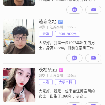
良情绪稳定，我们既能一起窝在沙
发看剧，也能一起去看看世界
##3002##
遗忘之地
28岁  |  江苏泰州  |  183cm
未婚
5001-8000元
大家好，我是一位1997年出生的男
士，身高183cm，目前在泰州工作，
月收入在3001到5000元之间
##3002##我拥有大学本科学历，性
格稳重可靠，责任感强，始终把家
庭放在首位##3002##平时我喜欢电
晚柚Yuzu
子游戏，这让我在忙碌的工作之余
28岁  |  江苏泰州  |  165cm
有了放松的方式##3002##我也是个
未婚
大学本科
美食探店爱好者，喜欢尝试各种不
同的美食，感受
大家好，我是一位来自江苏泰州的
女士，出生于1998年，身高
165cm##3002##我拥有大学本科学