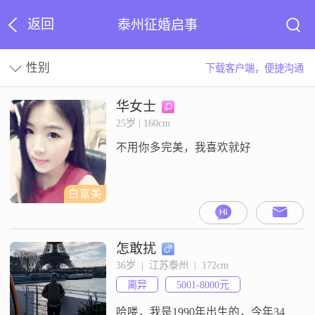
返回
泰州征婚启事
性别
下载客户端，便捷沟通
华女士
25岁 | 160cm
不用你多完美，我喜欢就好
白富美
怎敢扰
36岁  |  江苏泰州  |  172cm
离异
5001-8000元
哈喽，我是1990年出生的，今年34