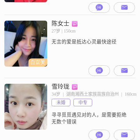
因为我喜欢高个子男人！
陈女士
27岁 | 150cm
无言的爱是抵达心灵最快途径
白富美
雪玲珑
34岁  |  湖南湘西土家族苗族自治州  |  160cm
未婚
中专
寻寻觅觅遇见对的人，是需要拒绝
无数个错误