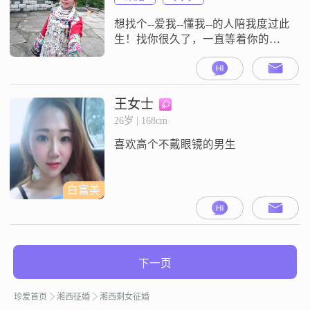
想找个--爱我--懂我--的人陪我度过此
生！找你很久了，一直等着你的！
（不是会员）
王女士
26岁 | 168cm
喜欢高个不戴眼镜的男生
白富美
下一页
珍爱首页
湘西征婚
湘西剩女征婚