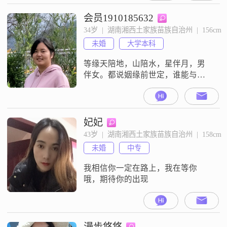
会员1910185632
34岁  |  湖南湘西土家族苗族自治州  |  156cm
未婚
大学本科
等缘天陪地，山陪水，星伴月，男
伴女。都说姻缘前世定，谁能与我
伴终身？寻寻觅觅，寻寻觅觅。
妃妃
43岁  |  湖南湘西土家族苗族自治州  |  158cm
未婚
中专
我相信你一定在路上，我在等你
哦，期待你的出现
漫步悠悠