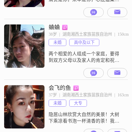
你，目光所至，也是你～
蛐蛐
38岁  |  湖南湘西土家族苗族自治州  |  150cm
未婚
高中及以下
两个相爱的人组成一个家庭，要得
到双方父母以及家人的肯定和祝福
才能叫完美的婚姻。人为善，福虽
未至，祸已远离；人为恶，祸虽未
至，福已远离。 我一无所有，唯有
的是一颗善良的心。外向性格，单
会飞的鱼
纯，朋友们说我比较有感染力，偶
37岁  |  湖南湘西土家族苗族自治州  |  163cm
尔也会懒懒地。我是个比较喜欢安
未婚
大专
静，经常自己一个人做自己喜欢的
事情，比如养花，泡功夫茶做菜或
隐居山林欣赏大自然的美景！大树
甜点，爬山，骑车，
下乘凉看书泡一杯清香的茶！我看
不了信件??，如果没有回复尽请见