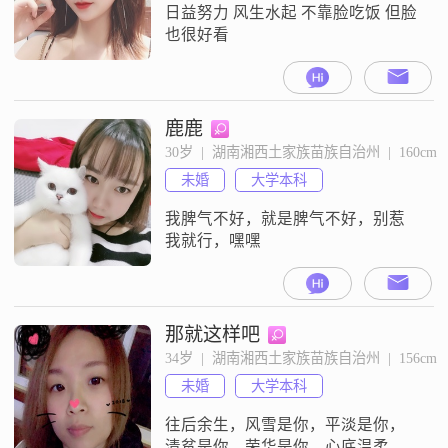
日益努力 风生水起 不靠脸吃饭 但脸
也很好看
鹿鹿
30岁  |  湖南湘西土家族苗族自治州  |  160cm
未婚
大学本科
我脾气不好，就是脾气不好，别惹
我就行，嘿嘿
那就这样吧
34岁  |  湖南湘西土家族苗族自治州  |  156cm
未婚
大学本科
往后余生，风雪是你，平淡是你，
清贫是你，荣华是你，心底温柔是