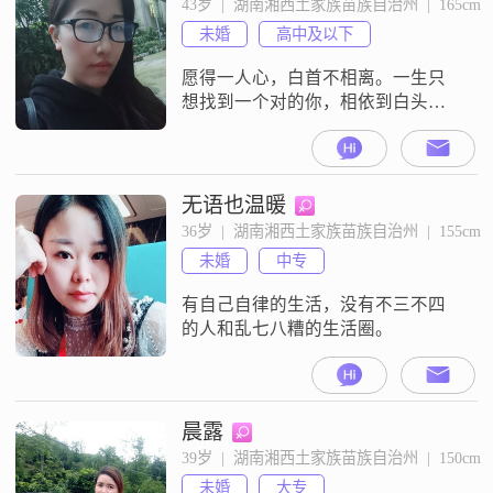
43岁  |  湖南湘西土家族苗族自治州  |  165cm
未婚
高中及以下
愿得一人心，白首不相离。一生只
想找到一个对的你，相依到白头。
非诚勿扰
无语也温暖
36岁  |  湖南湘西土家族苗族自治州  |  155cm
未婚
中专
有自己自律的生活，没有不三不四
的人和乱七八糟的生活圈。
晨露
39岁  |  湖南湘西土家族苗族自治州  |  150cm
未婚
大专