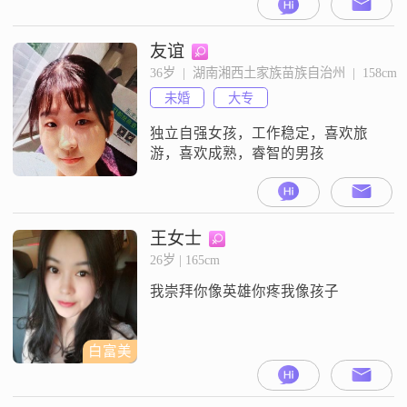
谅！
友谊
36岁  |  湖南湘西土家族苗族自治州  |  158cm
未婚
大专
独立自强女孩，工作稳定，喜欢旅
游，喜欢成熟，睿智的男孩
王女士
26岁 | 165cm
我崇拜你像英雄你疼我像孩子
白富美