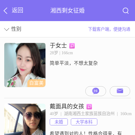
返回
湘西剩女征婚
性别
下载客户端，便捷沟通
于女士
28岁 | 166cm
简单平淡，不想太复杂
白富美
戴面具的女孩
40岁  |  湖南湘西土家族苗族自治州  |  160cm
未婚
大学本科
希望遇到对的人！性格合得来，有