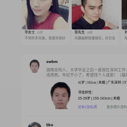
华女士
张先生
25岁
28岁
不用你多完美，我喜欢就好
风趣幽默稳重踏实，好交友
swbm
湖南岳阳人，大学毕业之后一直就在深圳工作
适用男。年纪不小了，希望找个人成家！（最好
42岁 | 162cm | 未婚 | 广东深圳 |
寻找异性：
25-29岁 | 155-163cm | 未婚
还有2张私照
更多照片资料
liko