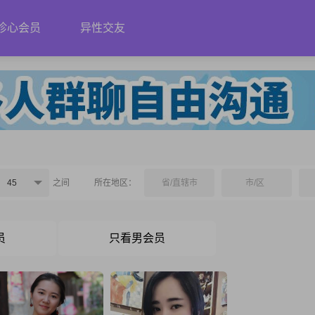
珍心会员
异性交友
45
之间
所在地区：
省/直辖市
市/区
员
只看男会员