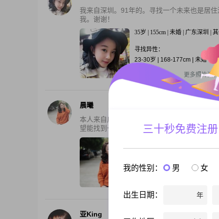
我来自深圳。91年的。寻找一个未来也是居
我。谢谢！
35岁 | 155cm | 未婚 | 广东深圳 
寻找异性：
23-30岁 | 168-177cm | 未婚
还有1张私照
更多照片资料
晨曦
本人来自广西，在深圳已快5年了，因为工作
三十秒免费注册
望能找到一个积极上进有责任感孝顺的有缘人。
41岁 | 157cm | 未婚 | 广东深圳 
寻找异性：
我的性别：
男
女
27-37岁 | 未婚 | 8000元以上
还有1张私照
更多照片资料
出生日期：
年
亚King