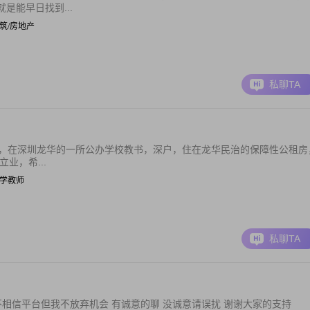
是能早日找到...
| 建筑/房地产
私聊TA
婚，在深圳龙华的一所公办学校教书，深户，住在龙华民治的保障性公租房
业，希...
| 小学教师
私聊TA
不相信平台但我不放弃机会 有诚意的聊 没诚意请误扰 谢谢大家的支持