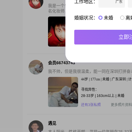
工作地区：
广东
我是一个曾经过受伤的人，想找一个诚实可靠
名化妆师，在深圳工作。
婚姻状况：
未婚
离
40岁 | 165cm | 未婚 | 广东深圳 | 3
寻找异性：
24-26岁 | 158-165cm | 未婚
立即
还有2张私照
更多照片资料
会员66743743
我不帅，但是我很温柔，能一同在深圳打拼奋
44岁 | 177cm | 未婚 | 广东深圳 
寻找异性：
28-33岁 | 163cm以上 | 未婚
还有3张私照
更多照片资料
遇见
本人阳光，性格开朗，寻找一位年龄在25-3