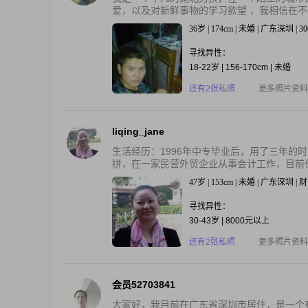
爱，以及对新鲜事物的学习欲望 ，我相信在不久
36岁 | 174cm | 未婚 | 广东深圳 | 3
寻找异性：
18-22岁 | 156-170cm | 未婚
还有2张私照
更多照片资料
liqing_jane
生活经历：1996年中专毕业后，用了三年的
拼，在一家民营外贸企业从事会计工作，目前任财
47岁 | 153cm | 未婚 | 广东深圳 
寻找异性：
30-43岁 | 8000元以上
还有2张私照
更多照片资料
会员52703841
大家好，我目前在广东省深圳市居住，是一个