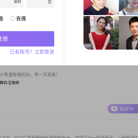
深圳
区
的，有上进心，对家庭要有责任心的女人。目前我的工作是给人化妆，是
婚
丧偶
001-5000元
注册
私聊TA
已有账号？立即登录
斗!希望有缘的你，早一天到来！
| 计算机/互联网
私聊TA
2岁之间，户口广东的居住在深圳的女士，寻找可以一起过日子，一起在深