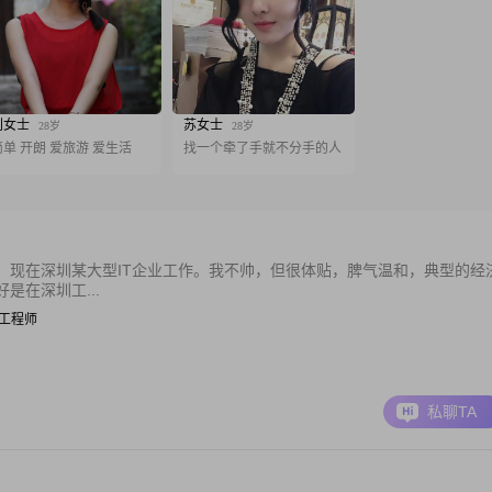
刘女士
苏女士
28岁
28岁
简单 开朗 爱旅游 爱生活
找一个牵了手就不分手的人
，现在深圳某大型IT企业工作。我不帅，但很体贴，脾气温和，典型的经
是在深圳工...
 IT工程师
私聊TA