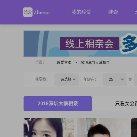
我的珍爱
搜索
位置：
珍爱首页
>
2019深圳大龄相亲
我要找：
请选择
年龄在：
25
到
2019深圳大龄相亲
只看女会