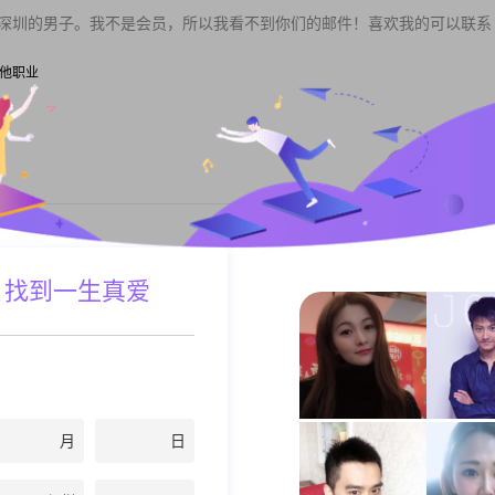
住深圳的男子。我不是会员，所以我看不到你们的邮件！喜欢我的可以联系
| 其他职业
私聊TA
繁忙环境又有局限，一直没有找到一个真正能生活在一起的他，借次平台
 找到一生真爱
我不曾羡慕房...
| 专业顾问
私聊TA
月
日