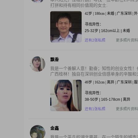
打拼和持有相同价值观的女士.
42岁 | 180cm | 未婚 | 广东深圳 
寻找异性：
25-32岁 | 162cm以上 | 未婚
还有2张私照
更多照片资料
飘香
我是一个善解人意！勤奋；知性的创业女性！
广西桂林！独自在深圳创业倍感单身的辛酸和无
49岁 | 162cm | 离异 | 广东深圳 |
寻找异性：
38-50岁 | 165-178cm | 离异
还有1张私照
更多照片资料
金鑫
我是一个平凡的湖北男孩，在一个陌生的城市