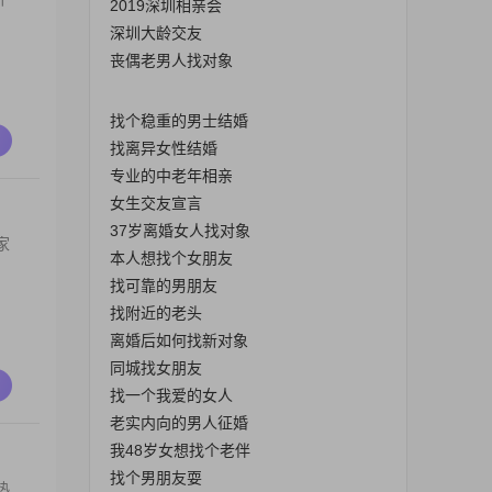
2019深圳相亲会
深圳大龄交友
丧偶老男人找对象
找个稳重的男士结婚
找离异女性结婚
专业的中老年相亲
女生交友宣言
37岁离婚女人找对象
家
本人想找个女朋友
找可靠的男朋友
找附近的老头
离婚后如何找新对象
同城找女朋友
找一个我爱的女人
老实内向的男人征婚
我48岁女想找个老伴
找个男朋友耍
热