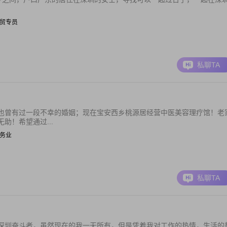
| 外贸专员
私聊TA
也曾有过一段不幸的婚姻；现在宝安西乡桃源居经营中医美容理疗馆！老
助！希望通过...
 服务业
私聊TA
深圳奋斗者，虽然现在的我一无所有，但是凭着我对工作的热情，生活的