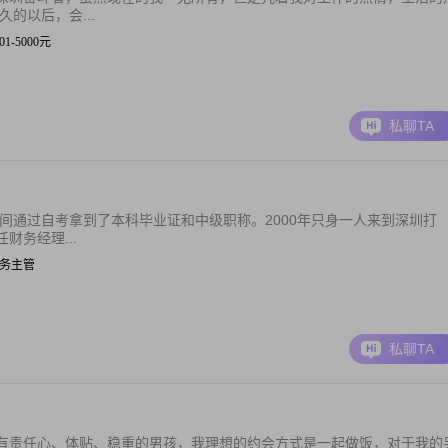
的以后，会...
001-5000元
私聊TA
时间通过自考拿到了本科毕业证和中级职称。2000年只身一人来到深圳打
务经理...
| 财务主管
私聊TA
有责任心、体贴、稳重的男孩，我理想的约会方式是一起做饭，对于我的