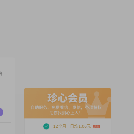
济
12个月
日均1.06元