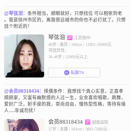
@琴弦泪：
条件相当，顺眼就好，只想找位 可以相依到老
。我是徐州市区的，离我很远城市的你也不必打扰了。只想
找个附近的！
琴弦泪
江苏徐州
48岁 | 离异 | 160cm | 12001-20000元
寻找异性：
36-48岁 | 12000元以上
私聊TA
@会员88318434：
择偶条件：我想找个真心实意，正直孝
顺顾家，又富有幽默感的人过一生，业余喜欢唱歌，跳舞，
爱好广泛，射手座的我，崇尚自由，慢热型性格，等待有缘
人.....非诚勿扰！
会员88318434
湖南益阳
37岁 | 未婚 | 164cm | 3001-5000元