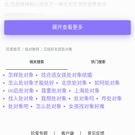
运,而是精神和心境处于一种无知无觉的疲惫状态.
洋洋
湖南长沙
38岁 | 未婚 | 156cm | 3001-5000元
展开查看更多
寻找异性：
27-34岁 | 未婚 | 5000-12000元
珍爱首页
找对象网
正经好女孩处对象
私聊TA
相关搜索
热门搜索
@会员52276134：
大家好，我目前在上海市居住，是一个
怎样处对象
找合适女孩处对象结婚
随性、感性、善良的女孩，希望将来过安定温馨、彼此相依
怎么处对象才能处好
北京处对象
如何处对象
相偎的生活，期待在珍爱网找到理想中的那个他。
00后处对象
我要处对象
上海处对象
会员52276134
上海
找人处对象
我想处对象
处对象吗
咋处对象
42岁 | 未婚 | 157cm | 3000元以下
处对象吧
怎么处对象
女孩找对象好难
寻找异性：
29-39岁 | 3000元以上
私聊TA
珍爱专题
客户端
意见反馈