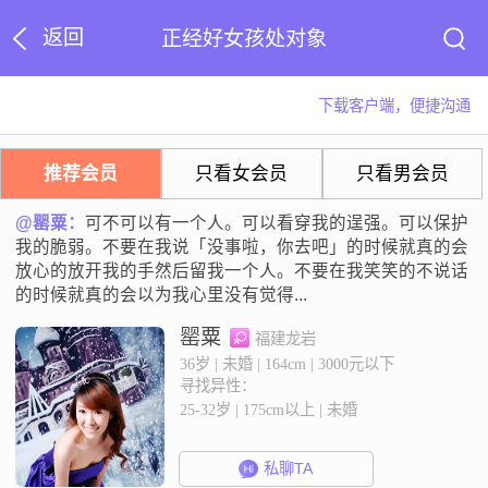
返回
正经好女孩处对象
下载客户端，便捷沟通
推荐会员
只看女会员
只看男会员
@罂粟：
可不可以有一个人。可以看穿我的逞强。可以保护
我的脆弱。不要在我说「没事啦，你去吧」的时候就真的会
放心的放开我的手然后留我一个人。不要在我笑笑的不说话
的时候就真的会以为我心里没有觉得...
罂粟
福建龙岩
36岁 | 未婚 | 164cm | 3000元以下
寻找异性：
25-32岁 | 175cm以上 | 未婚
私聊TA