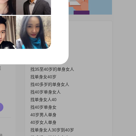
说
热门栏目
40岁单身男人
40岁单身男
找40岁单身女聊
40岁单身男女群
诚
找35至40岁的单身女人
找单身女40岁
找40多岁的单身女人
找40岁单身女人
找单身女人40
找40岁单身女
40岁男人单身
40岁女人单身
找单身女人30岁到40岁
是