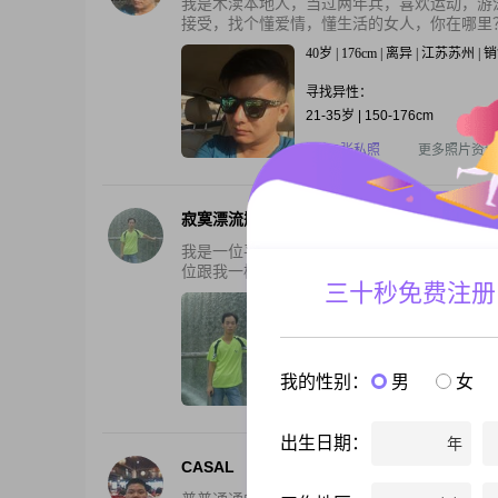
我是木渎本地人，当过两年兵，喜欢运动，游
接受，找个懂爱情，懂生活的女人，你在哪里
40岁 | 176cm | 离异 | 江苏苏州 
寻找异性：
21-35岁 | 150-176cm
还有2张私照
更多照片资料
寂寞漂流瓶
我是一位平凡而普通的男孩，我不帅，但我很
位跟我一样平凡又普通的女孩
三十秒免费注册
40岁 | 165cm | 未婚 | 广西南宁 | 
寻找异性：
18-26岁 | 155-160cm | 未婚
我的性别：
男
女
还有2张私照
更多照片资料
出生日期：
年
CASAL