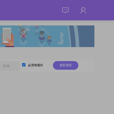
必须有相片
重新搜索
区/县