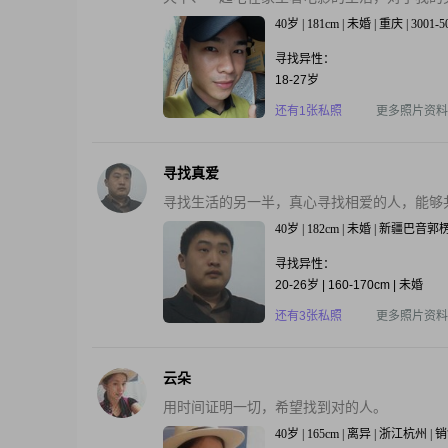
40岁 | 181cm | 未婚 | 重庆 | 3001-
寻找异性：
18-27岁
还有1张私照
更多照片资料
寻找真爱
寻找生活的另一半，真心寻找相爱的人，能够
40岁 | 182cm | 未婚 | 新疆巴音郭
寻找异性：
20-26岁 | 160-170cm | 未婚
还有3张私照
更多照片资料
云朵
用时间证明一切，希望找到对的人。
40岁 | 165cm | 离异 | 浙江杭州 