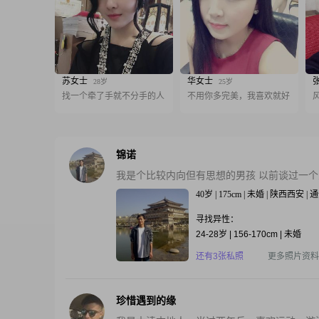
苏女士
华女士
28岁
25岁
找一个牵了手就不分手的人
不用你多完美，我喜欢就好
锦诺
我是个比较内向但有思想的男孩 以前谈过一个
40岁 | 175cm | 未婚 | 陕西西安 |
寻找异性：
24-28岁 | 156-170cm | 未婚
还有3张私照
更多照片资料
珍惜遇到的缘