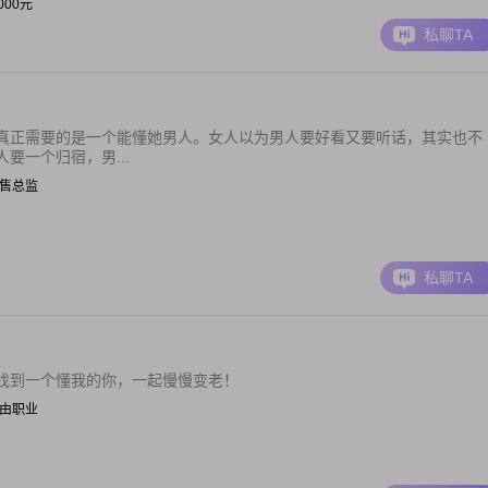
2000元
私聊TA
真正需要的是一个能懂她男人。女人以为男人要好看又要听话，其实也不
要一个归宿，男...
| 销售总监
私聊TA
找到一个懂我的你，一起慢慢变老！
| 自由职业