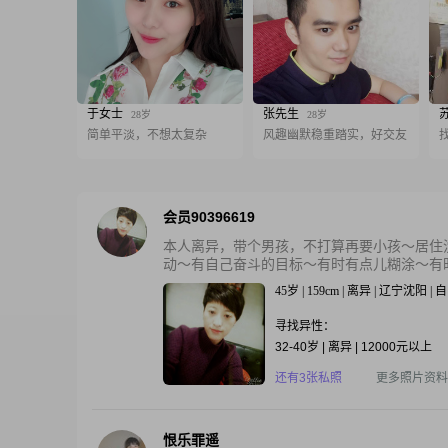
于女士
张先生
28岁
28岁
简单平淡，不想太复杂
风趣幽默稳重踏实，好交友
会员90396619
本人离异，带个男孩，不打算再要小孩～居住
动～有自己奋斗的目标～有时有点儿糊涂～有时
45岁 | 159cm | 离异 | 辽宁沈阳 
寻找异性：
32-40岁 | 离异 | 12000元以上
还有3张私照
更多照片资料
恨乐罪遥