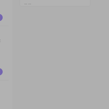
... ...
火