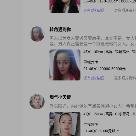
35-49岁 | 170-180cm | 8000-1
还有3张私照
更多照片资料
转角遇到你
男人以为女人要钱又要房子，其实不是，女人
是，男人真正需要是一个能温暖他的女人。女人
45岁 | 160cm | 离异 | 福建福州 
寻找异性：
31-46岁 | 20000-50000元
还有2张私照
更多照片资料
淘气小天使
外表阳光，内心偶尔有点善感的小女人！希望
45岁 | 158cm | 离异 | 山东青岛 
寻找异性：
31-46岁 | 5000元以上