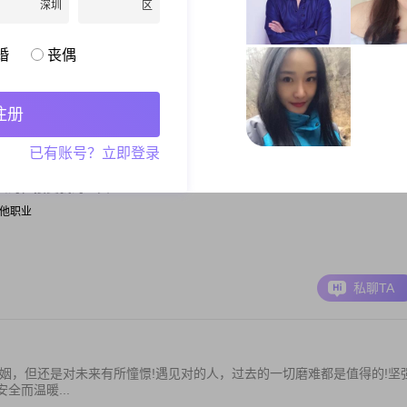
事，都以笑对待。
深圳
区
| 自由职业
婚
丧偶
私聊TA
注册
已有账号？立即登录
去的，接受我的宝贝！
| 其他职业
私聊TA
姻，但还是对未来有所憧憬!遇见对的人，过去的一切磨难都是值得的!坚
而温暖...