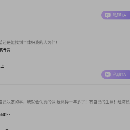
私聊TA
望还是能找到个体贴我的人为伴！
| 销售专员
以上
私聊TA
自己决定的事，我就会认真的做.我离异一年多了！有自己的生意！经济还
| 自由职业