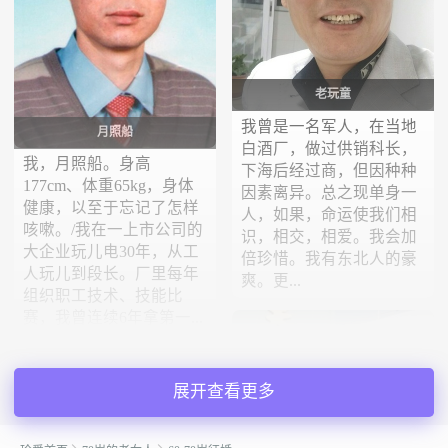
老玩童
我曾是一名军人，在当地
月照船
白酒厂，做过供销科长，
我，月照船。身高
下海后经过商，但因种种
177cm、体重65kg，身体
因素离异。总之现单身一
健康，以至于忘记了怎样
人，如果，命运使我们相
咳嗽。/我在一上市公司的
识，相交，相爱。我会加
大企业玩儿电30年，从工
倍珍惜。我有东北人的豪
人玩儿到段长。厂里每年
爽。更...
组织职工技术、技能比
赛，我曾连续6年拿第一...
展开查看更多