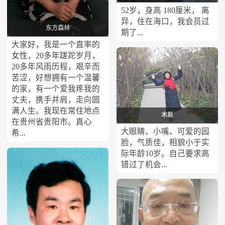
52岁，身高 180厘米， 离
异，住在海口，我会员过
东方森林
期了...
大家好，我是一个直率的
女性，20多年蹉跎岁月，
20多年风雨历程，艰辛而
苦涩，好想拥有一个温馨
的家，有一个爱我疼我的
丈夫，携手并肩，走向圆
满人生。我现在常住地点
木易
在贵州省贵阳市。真心
大眼睛、小嘴、可爱的园
希...
脸，气质佳，相貌小于实
际年龄10岁。自己要求高
错过了机会...