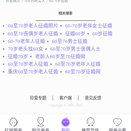
珍爱首页
70岁的老女人
60-70岁征婚
巧克力
相关搜索
人生锦年寻寻觅觅迷途不
60至70岁老人征婚照片
60-70岁老年女士征婚
知归路，祈求爱情能甜甜
密密。豪情在天，攀登在
60至70丧偶岁老人征婚
征婚60岁
60岁征婚
晚霞
事业的山路上，披荆斩棘
60-70老年人征婚
60至70男士征婚
秀外慧中、温柔贤惠、 真
只为登顶时那一刻的风光
70岁老头找60女
60至70岁男士丧偶人士
诚善良、朴实大方、知书
无限，成就事业辉煌一
征婚70岁
老龄人60岁至70征婚网
达理、善解人意、性格开
片，人生謩年白发盖头仍
60至70岁老人征婚
60至70岁老年人征婚
朗的我，现已不再年轻漂
奔走在家与家的路上，亲
亮。26年前跟随那个爱我
人与亲...
重庆60至70岁老人征婚
60至70岁征婚网
爱得要死要疯，发誓爱我
一生一世，三生两世永不
变...
珍爱专题
客户端
意见反馈
Copyright © 2005-2026
不羁浪子
我是个乐观主义者，爱听
红娘服务
附近单身
我的
推荐异性
脱单必看