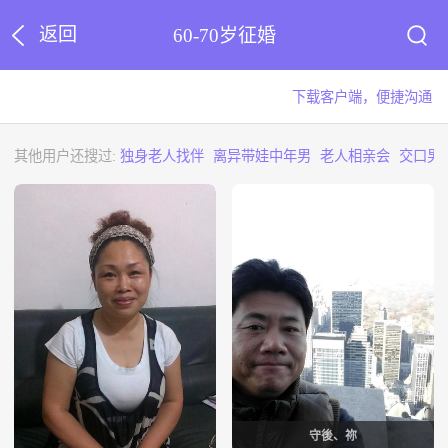
返回
60-70岁征婚
下载客户端，便捷沟通
其他用户还搜过:
独身老人找伴
离异带娃中年男
老人相亲会
交口男
守後、祢