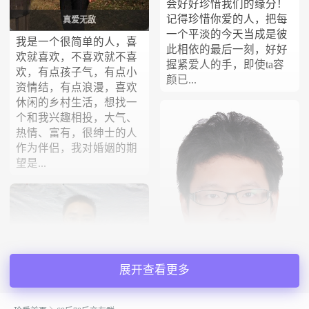
会好好珍惜我们的缘分！
记得珍惜你爱的人，把每
真爱无敌
一个平淡的今天当成是彼
我是一个很简单的人，喜
此相依的最后一刻，好好
欢就喜欢，不喜欢就不喜
握紧爱人的手，即使ta容
欢，有点孩子气，有点小
颜已...
资情结，有点浪漫，喜欢
休闲的乡村生活，想找一
个和我兴趣相投，大气、
热情、富有，很绅士的人
作为伴侣，我对婚姻的期
望是...
展开查看更多
一泄千里
TJun
我是一个性格开朗、爱好