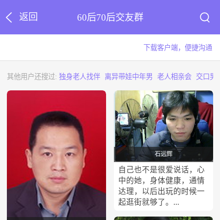
返回
60后70后交友群
下载客户端，便捷沟通
其他用户还搜过:
独身老人找伴
离异带娃中年男
老人相亲会
交口男
石远辉
自己也不是很爱说话，心
中的她，身体健康，通情
达理，以后出玩的时候一
起逛街就够了。...