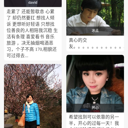
david
走累了 还能暂歇息 心累
了 却仍然要扛 想找人倾
诉 更想听好轻语 只想找
位善良的人相陪我沉稳 生
冰点
活有条理 喜爱看书 音乐
真心的交
旅游 ，决无抽烟喝酒恶
友。。。。。。。。。。。。
习，个子不高 170,相貌还
可过得去...
开心
希望找到可以依靠的另一
半，开心的过每一天！我