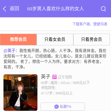
返回
60岁男人喜欢什么样的女人
下载客户端，便捷沟通
推荐会员
只看女会员
只看男会员
@英子：
我性格开朗，热心肠，人干净。我有退休金。我在
沈阳有一个女儿，已经结婚。女儿省心，是女儿建议我来珍
爱网的。 老了，想找一个人为伴。要求对方：有养老金，
有房，干净。
英子
辽宁沈阳
60岁 | 离异 | 165cm | 3000元以下
寻找异性：
47-57岁 | 3000元以上
私聊TA