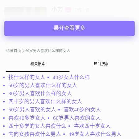
小芳
江西上饶
60岁 | 离异 | 160cm | 3000元以下
寻找异性：
展开查看更多
46-56岁 | 170-180cm | 5000-12000元
私聊TA
珍爱首页
60岁男人喜欢什么样的女人
相关搜索
热门搜索
@海阔天空：
大家好，我目前在湖南省株洲市居住，是一个
有责任心、稳重的男孩，我平时的业余喜欢旅行、运动、与
找什么样的女人
40岁女人什么样
朋友聚会，希望将来过彼此相依相偎的生活，我理想的约会
60岁的男人喜欢什么样的女人
方式是一起做饭，对于我的另一半，我希...
30岁男人喜欢什么样的女人
海阔天空
湖南株洲
四十岁的男人喜欢什么样的女人
60岁 | 丧偶 | 166cm | 3000元以下
50岁男人喜欢的女人
喜欢40岁的女人
寻找异性：
喜欢40多岁女人
60岁男人喜欢的女人
33-44岁 | 155-161cm | 离异
四十多岁的女人喜欢什么
喜欢四十岁女人
内向女孩喜欢什么男人
49岁女人喜欢什么男人
私聊TA