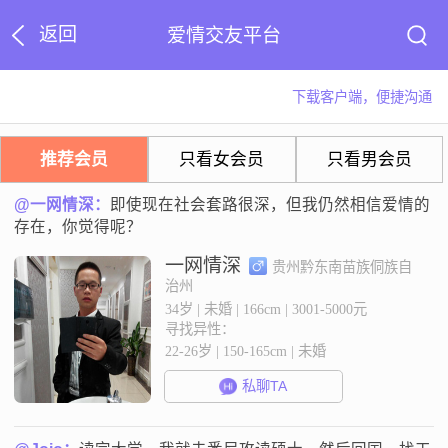
返回
爱情交友平台
下载客户端，便捷沟通
推荐会员
只看女会员
只看男会员
@一网情深：
即使现在社会套路很深，但我仍然相信爱情的
存在，你觉得呢？
一网情深
贵州黔东南苗族侗族自
治州
34岁 | 未婚 | 166cm | 3001-5000元
寻找异性：
22-26岁 | 150-165cm | 未婚
私聊TA