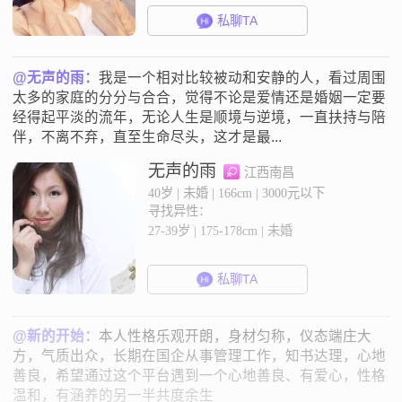
私聊TA
@无声的雨：
我是一个相对比较被动和安静的人，看过周围
太多的家庭的分分与合合，觉得不论是爱情还是婚姻一定要
经得起平淡的流年，无论人生是顺境与逆境，一直扶持与陪
伴，不离不弃，直至生命尽头，这才是最...
无声的雨
江西南昌
40岁 | 未婚 | 166cm | 3000元以下
寻找异性：
27-39岁 | 175-178cm | 未婚
私聊TA
@新的开始：
本人性格乐观开朗，身材匀称，仪态端庄大
方，气质出众，长期在国企从事管理工作，知书达理，心地
善良，希望通过这个平台遇到一个心地善良、有爱心，性格
温和，有涵养的另一半共度余生