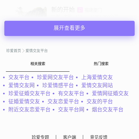
新的开始
福建厦门
59岁 | 离异 | 162cm | 12001-20000元
寻找异性：
展开查看更多
48-57岁 | 168-180cm | 丧偶
私聊TA
珍爱首页
爱情交友平台
相关搜索
热门搜索
@wind：
在我认为爱情是需要缘分的，缘分来了挡也挡不
住。不是你的，想也想不到。也许有点相信命吧！！！自我
交友平台
珍爱网交友平台
上海爱情交友
认为自己是一个性格开朗、善良的女孩。对爱情专一，令缺
爱情交友网
珍爱情感平台
爱情交友网站
勿濫理想的伴侣：有上进心、稳重、细...
珍爱征婚交友平台
有交友平台
爱情网征婚交友
wind
广东深圳
征婚爱情交友
交友恋爱平台
交友的平台
42岁 | 未婚 | 160cm | 8001-12000元
附近交友恋爱平台
交友平台网
烟台交友平台
寻找异性：
28-39岁 | 170cm以上 | 未婚
私聊TA
珍爱专题
客户端
意见反馈