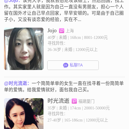
@Jojo：
读完大学，我就去悉尼攻读硕士，然后回国，找工
作。其实家里人就是因为自己一直没有男朋友，担心一个人
留在国外才让自己早点回家，早早安顿的。可是由于自己圈
子小，又没有谈恋爱的经验，实在不...
Jojo
上海
40岁 | 未婚 | 168cm | 8001-12000元
寻找异性：
26-36岁 | 未婚 | 12000元以上
私聊TA
@时光流逝：
一个简简单单的女生一直在找寻着一份简简单
单的爱情。给我爱情就好，面包我自己买。
时光流逝
福建厦门
35岁 | 未婚 | 174cm | 20001-50000元
寻找异性：
27-40岁 | 165-186cm | 12000元以上