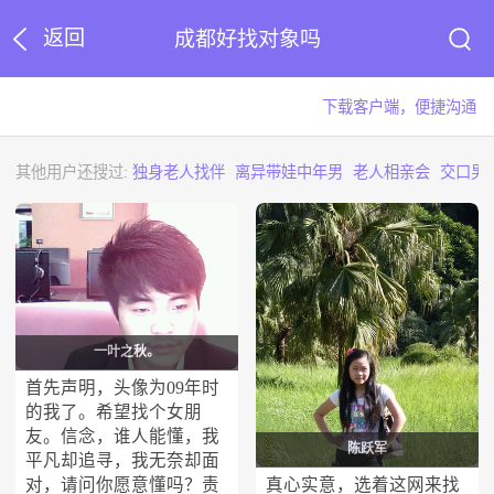
返回
成都好找对象吗
下载客户端，便捷沟通
其他用户还搜过:
独身老人找伴
离异带娃中年男
老人相亲会
交口男
一叶之秋。
首先声明，头像为09年时
的我了。希望找个女朋
友。信念，谁人能懂，我
陈跃军
平凡却追寻，我无奈却面
对，请问你愿意懂吗？责
真心实意，选着这网来找