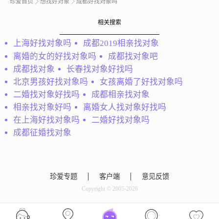
珍爱首页
想找好对象
成都好找对象吗
有房噢，我需要他的时候
他就能出现，如果做不到
相关搜索
请勿扰。
上海好找对象吗
成都2019相亲找对象
离婚的女的好找对象吗
成都找对象吧
会员53458824
成都找对象
长春找对象好找吗
大家好，我目前在四川省
北京男孩好找对象吗
女孩离婚了好找对象吗
成都市居住，是一个善
良、活泼开朗、随性、可
二婚找对象好找吗
成都相亲找对象
爱的女孩，我平时的业余
相亲找对象好吗
离婚女人找对象好找吗
喜欢旅游、美食，希望将
在上海好找对象吗
二婚好找对象吗
来过安定温馨的生活，期
诺苏
成都征婚找对象
待在珍爱网找到理想中的
身高175cm，喜欢看书，
那个他。...
健身，篮球，开朗阳光，
希望遇到活泼开朗，善解
珍爱专题
客户端
意见反馈
人意的你。本人喜欢聪慧
Copyright © 2005-2026
的女生，学历最好本科以
上，真心想真诚交往，非
诚勿扰！择一城终老，遇