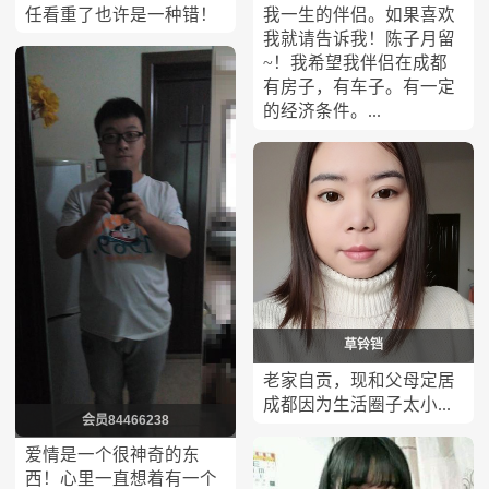
任看重了也许是一种错！
我一生的伴侣。如果喜欢
我就请告诉我！陈子月留
~！我希望我伴侣在成都
有房子，有车子。有一定
的经济条件。...
草铃铛
老家自贡，现和父母定居
成都因为生活圈子太小...
会员84466238
爱情是一个很神奇的东
西！心里一直想着有一个