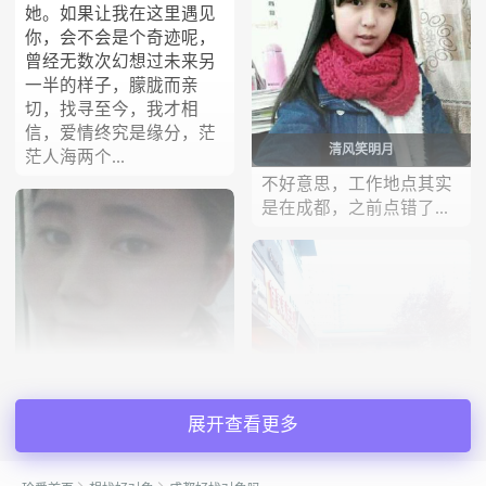
她。如果让我在这里遇见
你，会不会是个奇迹呢，
曾经无数次幻想过未来另
一半的样子，朦胧而亲
切，找寻至今，我才相
信，爱情终究是缘分，茫
清风笑明月
茫人海两个...
不好意思，工作地点其实
是在成都，之前点错了...
会员88997743
展开查看更多
需要呵护和宠爱的小女
人，像猫咪一样很粘人
噢，对方需要在成都有车