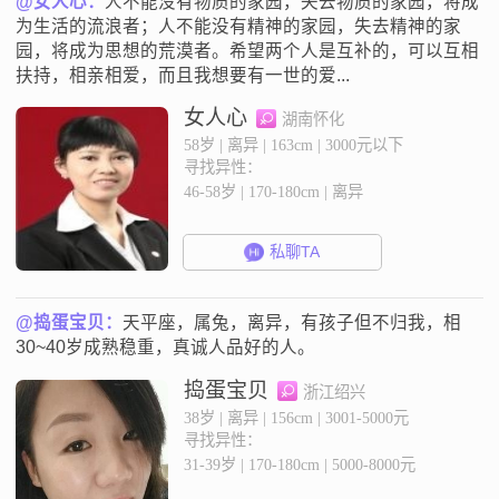
@女人心：
人不能没有物质的家园，失去物质的家园，将成
为生活的流浪者；人不能没有精神的家园，失去精神的家
园，将成为思想的荒漠者。希望两个人是互补的，可以互相
扶持，相亲相爱，而且我想要有一世的爱...
女人心
湖南怀化
58岁 | 离异 | 163cm | 3000元以下
寻找异性：
46-58岁 | 170-180cm | 离异
私聊TA
@捣蛋宝贝：
天平座，属兔，离异，有孩子但不归我，相
30~40岁成熟稳重，真诚人品好的人。
捣蛋宝贝
浙江绍兴
38岁 | 离异 | 156cm | 3001-5000元
寻找异性：
31-39岁 | 170-180cm | 5000-8000元