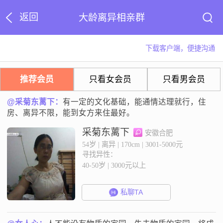
返回
大龄离异相亲群
下载客户端，便捷沟通
推荐会员
只看女会员
只看男会员
@采菊东蓠下：
有一定的文化基础，能通情达理就行，住
房、离异不限，能到女方来住最好。
采菊东蓠下
安徽合肥
54岁 | 离异 | 170cm | 3001-5000元
寻找异性：
40-50岁 | 3000元以上
私聊TA