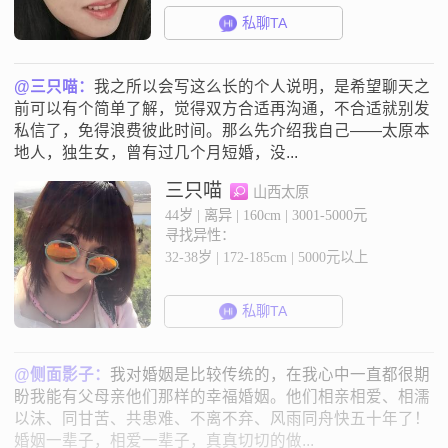
私聊TA
@三只喵：
我之所以会写这么长的个人说明，是希望聊天之
前可以有个简单了解，觉得双方合适再沟通，不合适就别发
私信了，免得浪费彼此时间。那么先介绍我自己——太原本
地人，独生女，曾有过几个月短婚，没...
三只喵
山西太原
44岁 | 离异 | 160cm | 3001-5000元
寻找异性：
32-38岁 | 172-185cm | 5000元以上
私聊TA
@侧面影子：
我对婚姻是比较传统的，在我心中一直都很期
盼我能有父母亲他们那样的幸福婚姻。他们相亲相爱、相濡
以沫、同甘苦、共患难、不离不弃、风雨同舟快五十年了！
婚姻一辈子，相爱一辈子，真真切切的做...