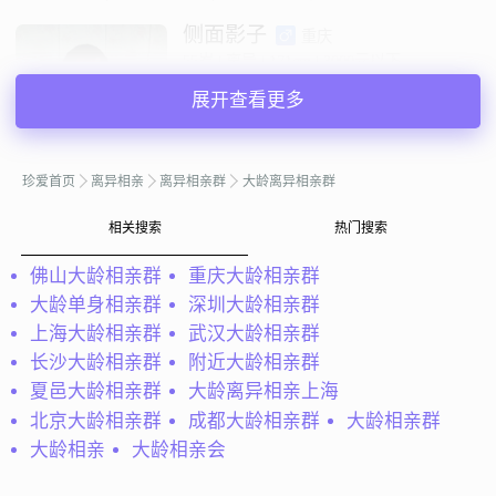
侧面影子
重庆
55岁 | 离异 | 171cm | 3000元以下
寻找异性：
展开查看更多
38-42岁 | 151-173cm | 3000-50000元
私聊TA
珍爱首页
离异相亲
离异相亲群
大龄离异相亲群
相关搜索
热门搜索
@FELICIA：
50岁的老女人在男人心中仅存的气质：典雅、
文静。骨子里带有热情、专一、浪漫但很人性。一辈子教
佛山大龄相亲群
重庆大龄相亲群
书，后20年开始学会育人，为下辈子积累功德，是个不错的
大龄单身相亲群
深圳大龄相亲群
人师。经济收入能维持自己在深圳的生...
上海大龄相亲群
武汉大龄相亲群
FELICIA
广东深圳
长沙大龄相亲群
附近大龄相亲群
63岁 | 离异 | 160cm | 12001-20000元
夏邑大龄相亲群
大龄离异相亲上海
寻找异性：
北京大龄相亲群
成都大龄相亲群
大龄相亲群
49-59岁 | 170cm以上 | 离异
大龄相亲
大龄相亲会
私聊TA