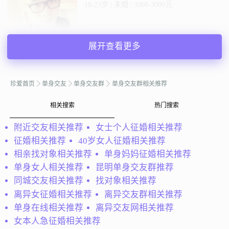
18-23岁 | 未婚 | 3000-3000元
私聊TA
展开查看更多
@来兵：
转眼之间我已经26了 朋友们都已经结婚成家了 而
我现在还是单身 我性格有点内向 熟的朋友聊的来 不熟的就
珍爱首页
单身交友
单身交友群
单身交友群相关推荐
表现的很文静 我性格很随和 没有什么不良嗜好 烟酒都不会
我想找一个...
相关搜索
热门搜索
来兵
江苏扬州
附近交友相关推荐
女士个人征婚相关推荐
39岁 | 未婚 | 168cm | 5001-8000元
征婚相关推荐
40岁女人征婚相关推荐
寻找异性：
23-26岁 | 150-162cm
相亲找对象相关推荐
单身妈妈征婚相关推荐
单身女人相关推荐
昆明单身交友群推荐
私聊TA
同城交友相关推荐
找对象相关推荐
离异女征婚相关推荐
离异交友群相关推荐
单身在线相关推荐
离异交友网相关推荐
@灰太狼：
对我来说,爱就是相互间的习惯、默契与宽容！
女本人急征婚相关推荐
渴望平淡、真实的感情，用从容淡定的心做事、待人交友，