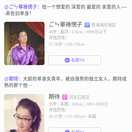
@ごㄣ單裑侽子：
找一个想爱的 深爱的 最爱的 亲爱的人----
-来告别单身！
ごㄣ單裑侽子
青海海东地区
48岁 | 离异 | 176cm | 3000元以下
寻找异性：
27-38岁 | 156-170cm
私聊TA
@期待：
大龄的单身女青年，被迫强势的独立女人，期待成
熟的那个他···
期待
河北石家庄
38岁 | 未婚 | 160cm | 3001-5000元
寻找异性：
28-35岁 | 175-185cm | 未婚