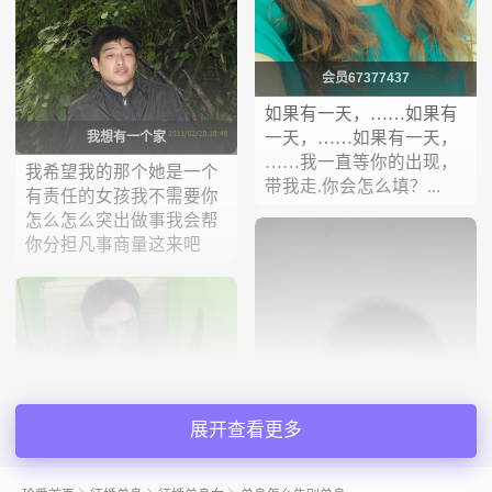
会员67377437
如果有一天，……如果有
一天，……如果有一天，
我想有一个家
……我一直等你的出现，
我希望我的那个她是一个
带我走.你会怎么填？...
有责任的女孩我不需要你
怎么怎么突出做事我会帮
你分担凡事商量这来吧
AI 绝对爱你
展开查看更多
缪树学是我的真实名.我没
有什么好的工作,现在正在