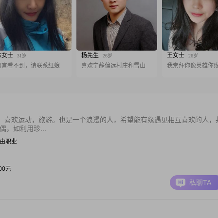
陈女士
杨先生
王女士
31岁
26岁
26岁
留言看不到，请联系红娘
喜欢宁静偏远村庄和雪山
我崇拜你像英雄你
，喜欢运动，旅游。也是一个浪漫的人，希望能有缘遇见相互喜欢的人，
，如利用珍...
| 自由职业
000元
私聊TA