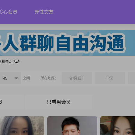
珍心会员
异性交友
型相亲网活动
45
之间
所在地区：
省/直辖市
市/区
员
只看男会员