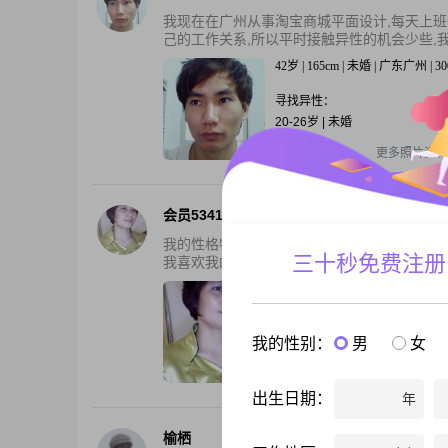
我现在在广州从事淘宝商城平面设计,每天上班
己的工作关系,所以平时接触异性的机会少些,我不
42岁 | 165cm | 未婚 | 广东广州 | 3
寻找异性：
20-26岁 | 未婚
还有2张私照
更多照片资料
会员53417534
我的性格特点是生性活泼开朗，生活的磨砺略
三十秒免费注册
我喜欢我的爱人通情达理，对感情专一。想要
55岁 | 158cm | 离异 | 海南海口 
寻找异性：
我的性别：
男
女
42-52岁 | 165cm以上 | 离异
还有2张私照
更多照片资料
出生日期：
年
榆栖