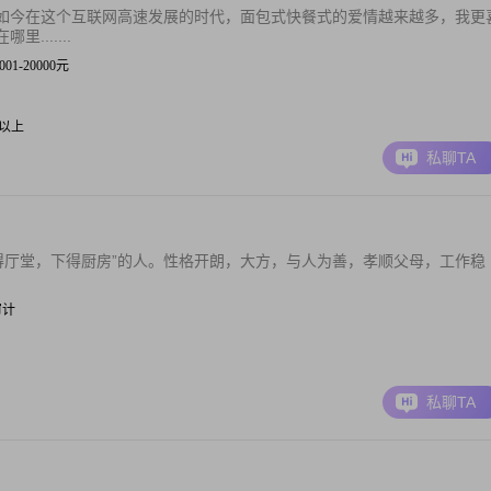
如今在这个互联网高速发展的时代，面包式快餐式的爱情越来越多，我更
......
2001-20000元
0元以上
私聊TA
上得厅堂，下得厨房”的人。性格开朗，大方，与人为善，孝顺父母，工作稳
。
/审计
私聊TA