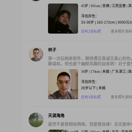
45岁 | 161cm | 丧偶 | 江西宜春 
寻找异性：
33-38岁 | 162-172cm | 3000
还有2张私照
更多照片资料
林子
第一次玩相亲软件，期待遇见真诚又真心的你
静温和，但也是个幽默风趣的自来熟！对于爱情
34岁 | 174cm | 未婚 | 广东湛江 
寻找异性：
26岁以下 | 未婚
还有3张私照
更多照片资料
天涯海角
虽然不是很相信网络，但是我信缘！无论是命