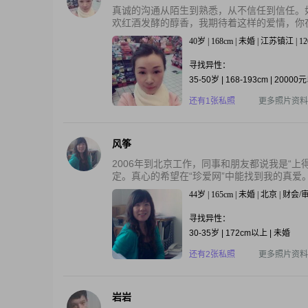
真诚的沟通从陌生到熟悉，从不信任到信任。
欢红酒发酵的醇香，我期待着这样的爱情，你在哪里.
40岁 | 168cm | 未婚 | 江苏镇江 | 1
寻找异性：
35-50岁 | 168-193cm | 2000
还有1张私照
更多照片资料
风筝
2006年到北京工作，同事和朋友都说我是“
定。真心的希望在“珍爱网”中能找到我的真爱
44岁 | 165cm | 未婚 | 北京 | 财会
寻找异性：
30-35岁 | 172cm以上 | 未婚
还有2张私照
更多照片资料
岩岩