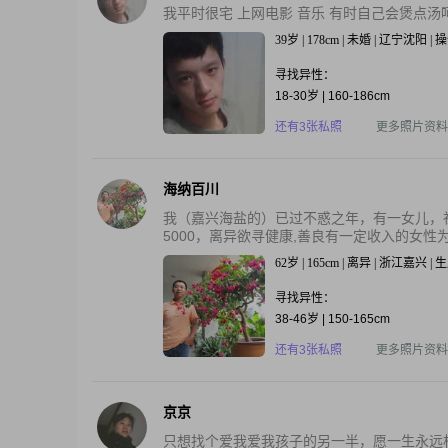
我平时很宅 上网电影 音乐 有时自己会煲点汤
39岁 | 178cm | 未婚 | 辽宁沈阳 
寻找异性：
18-30岁 | 160-186cm
还有3张私照
更多照片资料
海纳百川
我（嘉兴海盐的）已过不惑之年，有一女儿，祖
5000，离异欲寻健康,善良有一定收入的女性为伴
62岁 | 165cm | 离异 | 浙江嘉兴 
寻找异性：
38-46岁 | 150-165cm
还有3张私照
更多照片资料
京京
只想找个爱我爱我孩子的另一半，愿一生永远