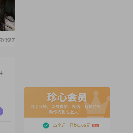
疼我像孩子
共
12个月
日均1.06元