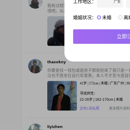
工作地区：
广东
我有过短暂的婚姻生活，本来以为可以那样简
惜吧。从2009年离婚到现在，似乎过了很久，又
婚姻状况：
未婚
离
46岁 | 160cm | 离异 | 广东广州 
寻找异性：
38-50岁 | 168-182cm | 12000-
立即
还有2张私照
更多照片资料
thacokny
你要是找一钱包或是房子那就别来了我只是一
泣也不愿坐在自行车里笑。本人不才至今连自行
41岁 | 172cm | 未婚 | 广东广州 |
寻找异性：
22-26岁 | 162-170cm | 未婚
还有1张私照
更多照片资料
liyizhen