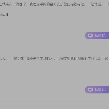
住地点在青海西宁，我理想中的约会方式是彼此相依相偎，一起做饭，一
| 自由职业
私聊TA
网···用心爱，不用接吻！我不是个主动的人，我需要很长的观察期才可以爱上它
.
私聊TA