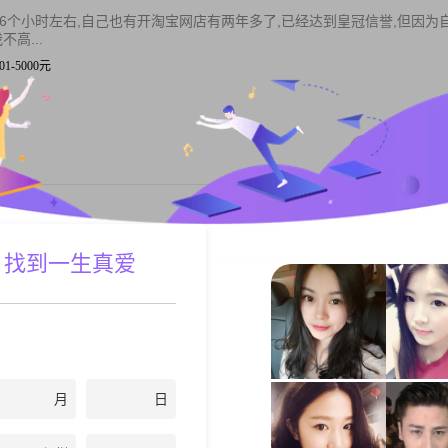
6个小时左右,自己也有开淘宝网店有两年多了,已经达到皇冠信誉,但因为
高...
001-5000元
私聊TA
显忧郁。业余时间我喜欢喜欢上网，锻炼。我憧憬的生活是有个温馨的家
 找到一生真爱
有个家。
| 客户代表
私聊TA
月
日