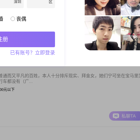
深圳
区
简单单的幸福到白头，可是生活似乎开了个玩笑。因为有过，日后会更加
似乎才没...
婚
丧偶
| 金融/银行/保险
50000元
注册
私聊TA
已有账号？立即登录
普通而又平凡的百姓，本人十分排斥现实、拜金女，她们宁可坐在宝马里
车都没有（广...
 3000元以下
私聊TA