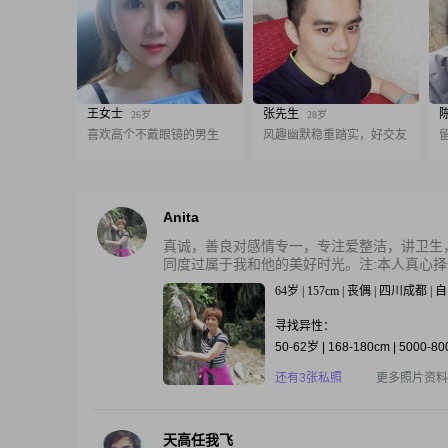
王女士
张先生
26岁
28岁
喜欢高个不戴眼镜的男生
风趣幽默稳重踏实，好交友
Anita
真诚，善良对感情专一，专注爱整洁，讲卫生
同度过属于我和他的美好时光。注:本人真心择偶
64岁 | 157cm | 丧偶 | 四川成都 
寻找异性：
50-62岁 | 168-180cm | 5000-8
还有3张私照
更多照片资料
天高任我飞