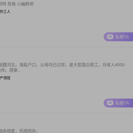
呵呵 性格 小幽默吧
| 操作工人
私聊TA
籍河北，海盐户口，父母均已过世，是大型国企职工，月收入4000-
。感谢...
| 生产领班
私聊TA
相亲相爱，风雨同舟，