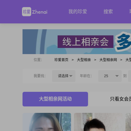
我的珍爱
搜索
位置：
珍爱首页
>
大型相亲
>
大型相亲网
>
大
我要找：
请选择
年龄在：
25
到
大型相亲网活动
只看女会