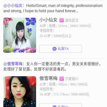
@小小仙女：
Hello!Smart, man of integrity, professionalism
and strong, I hope to hold your hand foreve...
小小仙女
湖北武汉
46岁 | 丧偶 | 163cm | 20001-50000元
寻找异性：
35-45岁 | 50000元以上
私聊TA
@傲雪寒梅：
女人你一定要活的贵一点，男女关系很微妙，
处理好了是甘露，处理不好就是毒药。
傲雪寒梅
宁夏银川
42岁 | 丧偶 | 160cm | 3001-5000元
寻找异性：
34-48岁 | 172-178cm | 5000-8000元