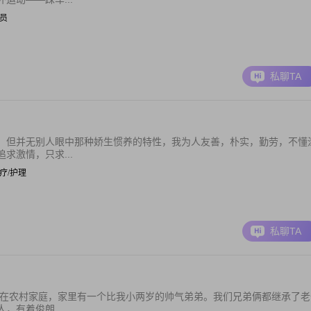
文员
私聊TA
，但并无别人眼中那种娇生惯养的特性，我为人友善，朴实，勤劳，不懂
求激情，只求...
 医疗/护理
私聊TA
生在农村家庭，家里有一个比我小两岁的帅气弟弟。我们兄弟俩都继承了老
，有着俊朗...