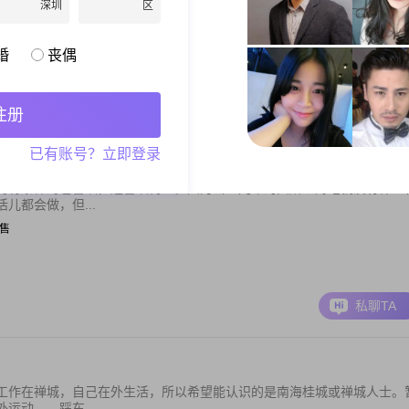
奋斗、彼此相...
深圳
区
 生产/制造
婚
丧偶
私聊TA
注册
已有账号？立即登录
的有条件的也喜欢，还喜欢钓鱼。因为当过几年的兵所以对吃就没有什么
儿都会做，但...
销售
私聊TA
工作在禅城，自己在外生活，所以希望能认识的是南海桂城或禅城人士。
运动——踩车...