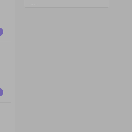
... ...