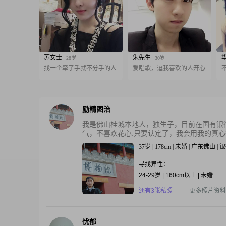
苏女士
朱先生
28岁
30岁
找一个牵了手就不分手的人
爱唱歌，逗我喜欢的人开心
励精图治
我是佛山桂城本地人，独生子，目前在国有银
气，不喜欢花心.只要认定了，我会用我的真心待你
37岁 | 178cm | 未婚 | 广东佛山 | 
寻找异性：
24-29岁 | 160cm以上 | 未婚
还有3张私照
更多照片资料
忧郁