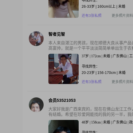
寻找异性：
26-33岁 | 160cm以上 | 未婚
还有3张私照
更多照片资料
智者见智
本人来自湛江的男孩，现在顺德大良从事产品
高富帅，就是一个平平淡淡简简单单出生于农村
37岁 | 172cm | 未婚 | 广东佛山 |
寻找异性：
20-23岁 | 156-170cm | 未婚
还有3张私照
更多照片资料
会员53521053
大家好我是广西来宾的，现在在佛山龙江工作
有结婚。希望在珍爱网能找的我的另一半，我的
48岁 | 158cm | 未婚 | 广东佛山 
寻找异性：