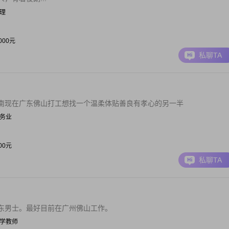
经理
2000元
私聊TA
南现在广东佛山打工想找一个温柔体贴善良有孝心的另一半
 服务业
000元
私聊TA
东男士。最好目前在广州佛山工作。
| 小学教师