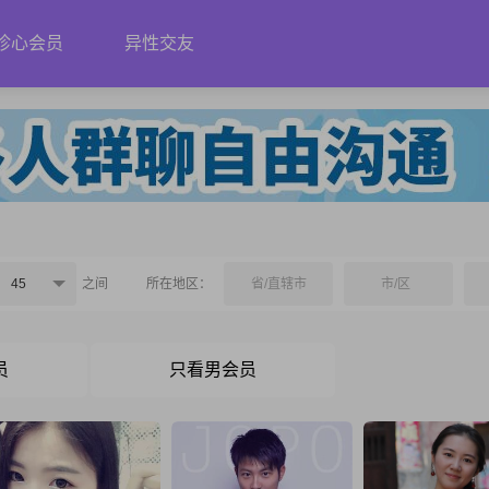
珍心会员
异性交友
45
之间
所在地区：
省/直辖市
市/区
员
只看男会员