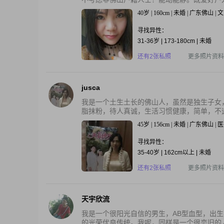
40岁 | 160cm | 未婚 | 广东佛山 | 
寻找异性：
31-36岁 | 173-180cm | 未婚
还有2张私照
更多照片资料
jusca
我是一个土生土长的佛山人，虽然是独生子女
脂抹粉，待人真诚，生活习惯健康，简单，不追
45岁 | 156cm | 未婚 | 广东佛山 |
寻找异性：
35-40岁 | 162cm以上 | 未婚
还有2张私照
更多照片资料
天宇欣流
我是一个很阳光自信的男生，AB型血型，出
的光荣优良传统。我呢，同样是一个很恋旧的人