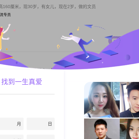
160厘米，现30岁，有女儿，现在2岁，做的文员
| 物流专员
私聊TA
，已购房购车，有上进心，最好系做生意噶
| 高级管理
 找到一生真爱
私聊TA
月
日
感性、独立、善良、活泼开朗的女孩，我平时的业余喜欢美食、运动、看