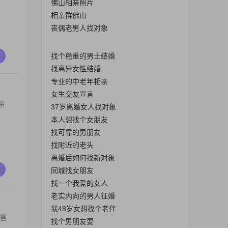
佛山相亲照片
相亲群佛山
丧偶老男人找对象
找个稳重的男士结婚
找离异女性结婚
专业的中老年相亲
女生交友宣言
涂
37岁离婚女人找对象
本人想找个女朋友
找可靠的男朋友
找附近的老头
离婚后如何找新对象
同城找女朋友
找一个我爱的女人
老实内向的男人征婚
我48岁女想找个老伴
爸
找个男朋友耍