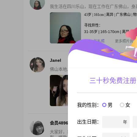
我生活在四川乐山，现在工作在广东佛山，身高
43岁 | 161cm | 离异 | 广东佛山 
寻找异性：
31-35岁 | 165-170cm | 离异
还有1张私照
更多照片资料
Janel
佛山本地人。寻找附近地区噶广东人，讲粤语
31岁 | 160cm | 未婚 | 广东佛山 
三十秒免费注册
寻找异性：
25-36岁 | 176cm以上 | 未婚
还有2张私照
更多照片资料
我的性别：
男
女
出生日期：
年
会员48962816
大家好，我目前在广东省佛山市居住，是一个