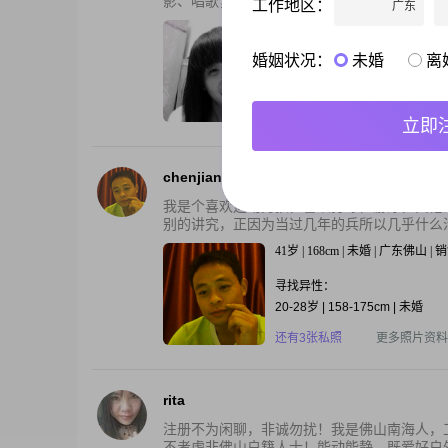
影、唱歌，希望将来过下雨有人接、一起为小家
工作地区：
广东
38岁 | 163cm | 未婚 | 广东佛山 |
婚姻状况：
未婚
离
寻找异性：
24-34岁 | 5000元以上
还有3张私照
更多照片资料
立即
chenjian
我是个喜欢运动男孩，喜欢打球，游泳，其他
别的讲究，正因为当过几年的兵所以几乎什么活
41岁 | 168cm | 未婚 | 广东佛山 | 
寻找异性：
20-28岁 | 158-175cm | 未婚
还有3张私照
更多照片资料
rita
注册不为闲聊，非诚勿扰！我是佛山南海人，
不考虑非佛山户籍人士！能动能静。既爱好户外