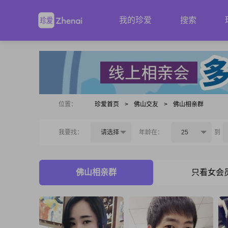
我的珍爱
搜索
位置：
珍爱首页
>
佛山交友
>
佛山相亲群
我要找：
请选择
年龄在：
25
到
佛山相亲群
只看女会