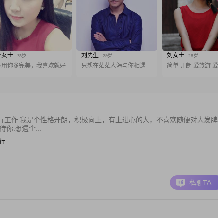
华女士
刘先生
刘女士
25岁
29岁
28岁
不用你多完美，我喜欢就好
只想在茫茫人海与你相遇
简单 开朗 爱旅游 
行工作.我是个性格开朗，积极向上，有上进心的人，不喜欢随便对人发脾
.想遇个...
银行
私聊TA