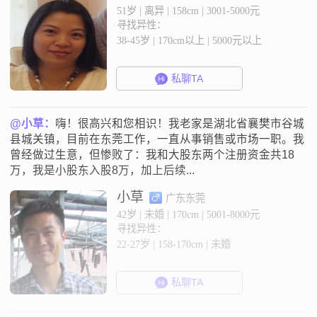
51岁 | 离异 | 158cm | 3001-5000元
寻找异性：
38-45岁 | 170cm以上 | 5000元以上
私聊TA
@小草：
嗨！很高兴和您相识！我老家是湖北省襄樊市谷城
县城关镇，目前在东莞工作，一直从事销售或市场一职。我
曾经做过生意，但惨败了：我和大股东两个注册资金共18
万，我是小股东入股8万，加上后续...
小草
广东东莞
42岁 | 未婚 | 170cm | 5001-8000元
寻找异性：
22-27岁 | 158-170cm | 未婚
私聊TA