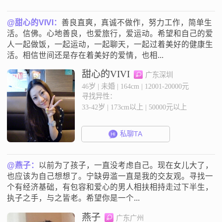
@甜心的VIVI：
善良直爽，真诚不做作，努力工作，简单生
活。信佛。心地善良，也爱旅行，爱运动。希望和自己的爱
人一起做饭，一起运动，一起聊天，一起过着美好的健康生
活。相信世间还是存在着美好的爱情，也相...
甜心的VIVI
广东深圳
46岁 | 未婚 | 164cm | 12001-20000元
寻找异性：
33-42岁 | 173cm以上 | 50000元以上
私聊TA
@燕子：
以前为了孩子，一直没考虑自己。现在女儿大了，
也应该为自己想想了。宁缺毋滥一直是我的交友观。寻找一
个有经济基础，有包容和爱心的男人相扶相持走过下半生，
执子之手，与之皆老。希望你是一个...
燕子
广东广州