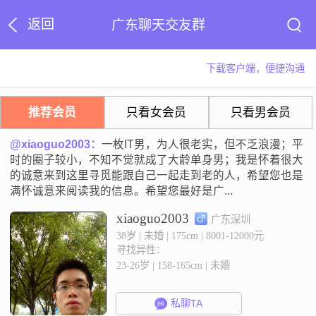
返回
广东聊天交友群
下载客户端，便捷沟通
推荐会员
只看女会员
只看男会员
@xiaoguo2003：
一枚IT男，为人很老实，但不乏浪漫；平
时的圈子较小，不知不觉就成了大龄单身男；我是怀着很大
的诚意来到这里寻觅能跟自己一起走到老的人，希望您也是
满怀诚意来阅读我的信息。希望您最好是广...
xiaoguo2003
广东深圳
38岁 | 未婚 | 175cm | 8001-12000元
寻找异性：
23-26岁 | 158-165cm | 未婚
私聊TA