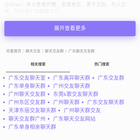
@chao：
本人性格开朗，忠诚老实，善于交际，为人正
直。现在在广东顺德工作。
chao
广东佛山
展开查看更多
44岁 | 未婚 | 170cm | 5001-8000元
寻找异性：
20-28岁 | 158-165cm | 未婚
珍爱首页
聊天交友
聊天交友群
广东聊天交友群
私聊TA
相关搜索
热门搜索
广东交友聊天室
广东离异聊天群
广东交友群
@会员84440241：
我是一个直率，开朗的女孩，现在常住
广东单身聊天群
广州交友聊天群
地点在韶关，我平时的业余时间喜欢旅行，听音乐，和朋友
广州聊天交友群
东莞k歌交友聊天群
聊天，我想时机成熟就结婚，我理想中的约会方式是牵手漫
步在公园，做伴去听演唱会，共赴浪漫之旅，希...
广州东区交友群
广州聊天群
广东交友聊天群
天津东丽交友聊天群
广州聊天群交友
会员84440241
广东韶关
聊天交友群广州
广东聊天交友网站
45岁 | 未婚 | 160cm | 3001-5000元
广东单身相亲聊天群
寻找异性：
33-42岁 | 170-180cm | 未婚