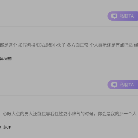
私聊TA
都是这个 如假包换阳光成都小伙子 各方面正常 个人感觉还是有点巴适 
 商贸/采购
私聊TA
，心眼大点的男人还能包容我任性耍小脾气的时候，你会是我的那一个人
| 工厂经理