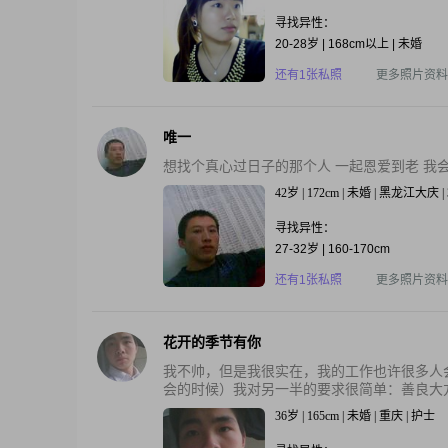
寻找异性：
20-28岁 | 168cm以上 | 未婚
还有1张私照
更多照片资料
唯一
想找个真心过日子的那个人 一起恩爱到老 我
42岁 | 172cm | 未婚 | 黑龙江大庆 
寻找异性：
27-32岁 | 160-170cm
还有1张私照
更多照片资料
花开的季节有你
我不帅，但是我很实在，我的工作也许很多人
会的时候）我对另一半的要求很简单：善良大方
36岁 | 165cm | 未婚 | 重庆 | 护士