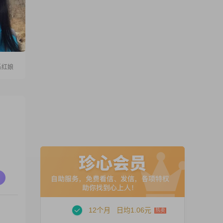
系红娘
12个月
日均1.06元