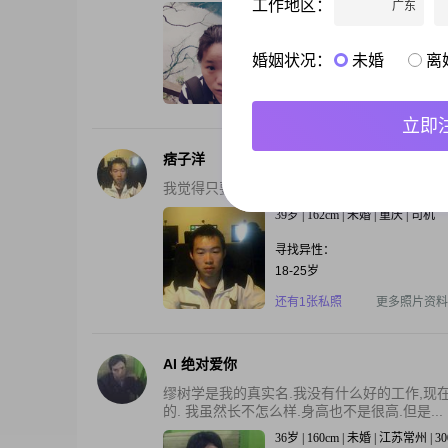
工作地区：
广东
39岁 | 160cm | 离异 | 江苏无锡 | 
寻找异性：
婚姻状况：
未婚
离
27-38岁 | 173-185cm | 5000
还有3张私照
更多照片资料
立即
痞子洋
我觉得只要2个人和得来就，好不需要太注重
39岁 | 162cm | 未婚 | 重庆 | 司机
寻找异性：
18-25岁
还有1张私照
更多照片资料
AI 绝对爱你
缪树学是我的真实名.我没有什么好的工作,现
的. 我虽然长不怎么样.身高也不是很高.但是...
36岁 | 160cm | 未婚 | 江苏常州 | 3