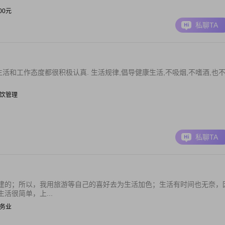
000元
私聊TA
人生活和工作态度都很积极认真. 生活规律,倡导健康生活,不吸烟,不嗜酒,也
| 餐饮管理
私聊TA
建的；所以，我用旅游等自己的喜好去为生活加色；生活有时间也无奈，
活很简单，上...
 服务业