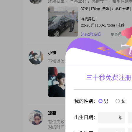
成熟稳重 ，有事业心 ，感情专一，希望遇到
37岁 | 176cm | 未婚 | 江苏连云港
寻找异性：
22-26岁 | 160-172cm | 未婚
还有2张私照
更多照片资料
小锋
不知道怎么说自己。对于她吗只要对我的家人
38岁 | 180cm | 未婚 | 新疆
三十秒免费注册
寻找异性：
22-24岁 | 157-173cm | 未婚
还有3张私照
更多照片资料
我的性别：
男
女
凉馨
出生日期：
年
有过失败的婚姻 所以对于下一段感情会谨慎
对的时间遇见对的人做对的事就能相知相恋相爱