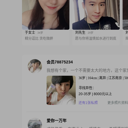
于女士
刘先生
34岁
29岁
精分逗比 贪吃微胖
愿与你将温情如水进行到底
会员78875234
我想有个家，一个不需要太大的地方，这个家
36岁 | 164cm | 离异 | 江苏南京 | 5
寻找异性：
20-35岁 | 8000元以上
还有1张私照
更多照片资料
爱你一万年