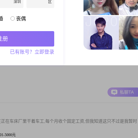
深圳
区
文员
婚
丧偶
元以上
私聊TA
注册
已有账号？立即登录
现实。不用介意彼此。
私聊TA
在正在车床厂里干着车工,每个月收个固定工资,但我知道这只不过是我暂时
001-5000元