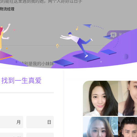
我的能在这里遇到我的她，两个人好好过日子
 | 物流经理
私聊TA
好就行了，特别是我的小妹妹。
博尔塔拉蒙古自治州 | 其他职业
 找到一生真爱
私聊TA
月
日
会紧张更会彷徨。有时候很想有个人伴着。对于感情一直抱着真诚的态度。
相守一辈子...