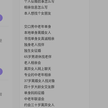
个人征婚启事怎么写
相亲信息怎么写
本人想找个女朋友
交口男中老年单身
本地单身离婚女人
寻找单身女真诚相亲
是
独身老人找伴
独生女征婚
65岁男退休找老伴
老人相亲会
离异女人网上聊天
专业的中老年相亲
37岁离婚女人找对象
四十岁大龄女交友群
单身妈妈征婚
曾
中老年联谊会
约会三十岁离异女人