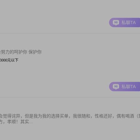
私聊TA
会努力的呵护你 保护你
| 3000元以下
私聊TA
会觉得诧异，但是我为我的选择买单，我很随和，性格还好，偶有喝酒（
，孝顺！其实...