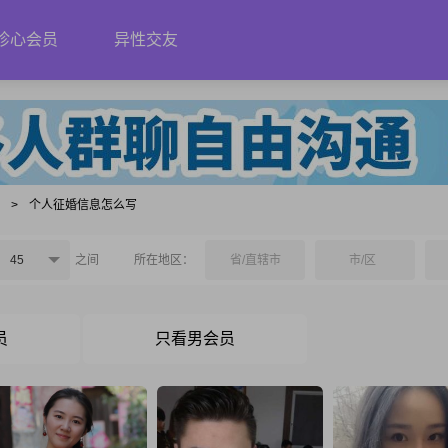
珍心会员
异性交友
写
>
个人征婚信息怎么写
45
之间
所在地区：
省/直辖市
市/区
员
只看男会员