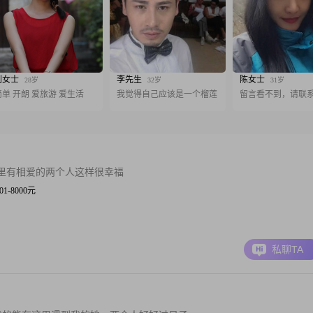
刘女士
李先生
陈女士
28岁
32岁
31岁
简单 开朗 爱旅游 爱生活
我觉得自己应该是一个榴莲
留言看不到，请联
里有相爱的两个人这样很幸福
001-8000元
私聊TA