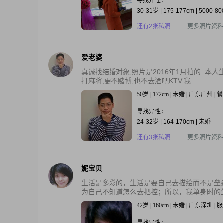
寻找异性：
30-31岁 | 175-177cm | 5000-8
还有2张私照
更多照片资料
爱老婆
真诚找结婚对象,照片是2016年1月拍的: 本
打麻将,更不赌博,也不去酒吧KTV.我...
50岁 | 172cm | 未婚 | 广东广州 
寻找异性：
24-32岁 | 164-170cm | 未婚
还有3张私照
更多照片资料
妮宝贝
生活是多彩的，生活是要自己去描绘而不是垒
为自己不知道怎么去把控；所以，我单身时的生
42岁 | 160cm | 未婚 | 广东深圳 |
寻找异性：