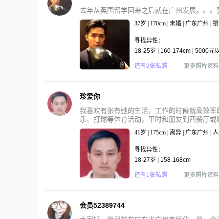
去年从英国留学回来之后就在广州发展。。。
37岁 | 170cm | 未婚 | 广东广州 | 
寻找异性：
18-25岁 | 160-174cm | 5000
还有2张私照
更多照片资料
珍爱你
我喜欢有张有弛的生活，工作的时候就高效率
乐、打球等体育活动，平时和朋友到西餐厅或咖
41岁 | 175cm | 离异 | 广东广州 
寻找异性：
18-27岁 | 158-168cm
还有1张私照
更多照片资料
会员52389744