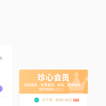
荆
12个月
日均1.06元