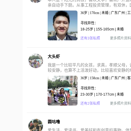
亲自动手下厨。从事工程投资管理，有双休，因
36岁 | 170cm | 未婚 | 广东广州 |
寻找异性：
18-25岁 | 155-165cm | 未婚
还有3张私照
更多照片资料
大头虾
我是一个比较平凡的女孩，求真，孝顺父母，
较安静，也算不上活泼好动，比较喜欢安静的地
36岁 | 158cm | 未婚 | 广东广州 
寻找异性：
23-30岁 | 170-177cm | 未婚
还有2张私照
更多照片资料
圆咕噜
爱生活，爱读书，爱美好和有创意的事物。体