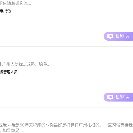
信随着架构流...
 人事/行政
私聊TA
.非广州人勿扰...成熟、稳重。
 | 教务管理人员
私聊TA
我~~我是90年天秤座的～你最好是打算在广州扎根的。一直习惯等待缘
果你足...