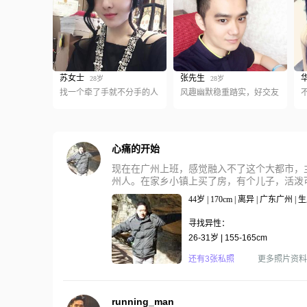
苏女士
张先生
28岁
28岁
找一个牵了手就不分手的人
风趣幽默稳重踏实，好交友
心痛的开始
现在在广州上班，感觉融入不了这个大都市，
州人。在家乡小镇上买了房，有个儿子，活泼可爱
44岁 | 170cm | 离异 | 广东广州 
寻找异性：
26-31岁 | 155-165cm
还有3张私照
更多照片资料
running_man