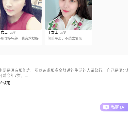
华女士
于女士
25岁
28岁
不用你多完美，我喜欢就好
简单平淡，不想太复杂
主要是没有那能力。所以追求那多金舒适的生活的人请绕行。自己是湖北
今年7岁。...
| 生产领班
私聊TA