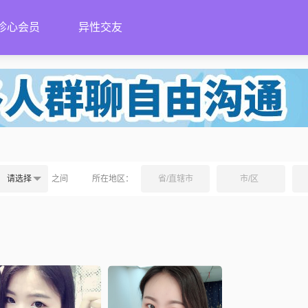
珍心会员
异性交友
请选择
之间
所在地区：
省/直辖市
市/区