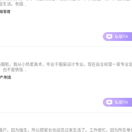
生活。有固...
| 高级管理
私聊TA
时尚摄影。我从小热爱美术，毕业于服装设计专业。现在自主经营一家专业
也不是铁饭...
 生产/制造
私聊TA
落户，因为独生，所以把家长也动员过来生活了。工作很忙，因为所在单