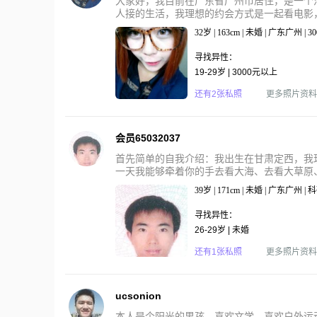
大家好，我目前在广东省广州市居住，是一个
人接的生活，我理想的约会方式是一起看电影，
32岁 | 163cm | 未婚 | 广东广州 |
寻找异性：
19-29岁 | 3000元以上
还有2张私照
更多照片资料
会员65032037
首先简单的自我介绍：我出生在甘肃定西，我
一天我能够牵着你的手去看大海、去看大草原、
39岁 | 171cm | 未婚 | 广东广州 
寻找异性：
26-29岁 | 未婚
还有1张私照
更多照片资料
ucsonion
本人是个阳光的男孩，喜欢文学，喜欢户外运