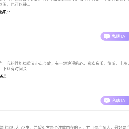
闹，也可以静...
| 其他职业
私聊TA
当。我的性格稳重又带点奔放，有一颗浪漫的心。喜欢音乐、旅游、电影
下班有时间会...
 公务员
私聊TA
年龄比实际大了3岁。希望对方是个注重内在的人，并且是广东人，最好是