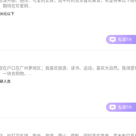
活泼开朗、随性、可爱的女孩，我平时的业余喜欢美食，希望将来过下雨
期待在珍爱网...
 3000元以下
私聊TA
现在户口在广州萝岗区；我喜欢旅游、读书、运动，喜欢大自然。我渴望
一块去购物，...
| 科研人员
私聊TA
动，如打羽毛球，跑步，旅游，爬山，摄影，同时喜欢美食，周末有空喜