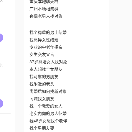
重庆本地聊天群
广州本地相亲群
丧偶老男人找对象
找个稳重的男士结婚
找离异女性结婚
专业的中老年相亲
女生交友宣言
37岁离婚女人找对象
比
本人想找个女朋友
找可靠的男朋友
找附近的老头
离婚后如何找新对象
同城找女朋友
找一个我爱的女人
老实内向的男人征婚
我48岁女想找个老伴
找个男朋友耍
，