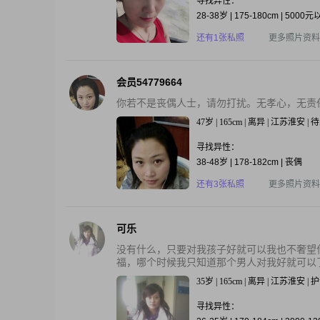
寻找异性：
28-38岁 | 175-180cm | 5000
还有1张私照
更多照片资料
会员54779664
你若不是丧偶人士，请勿打扰。无孝心，无责
47岁 | 165cm | 离异 | 江苏淮安 | 
寻找异性：
38-48岁 | 178-182cm | 丧偶
还有3张私照
更多照片资料
可乐
没有什么，只要对我孩子好就可以我也不奢望
福，哪个时候我只知道那个男人对我好就可以了
35岁 | 165cm | 离异 | 江苏淮安 | 
寻找异性：