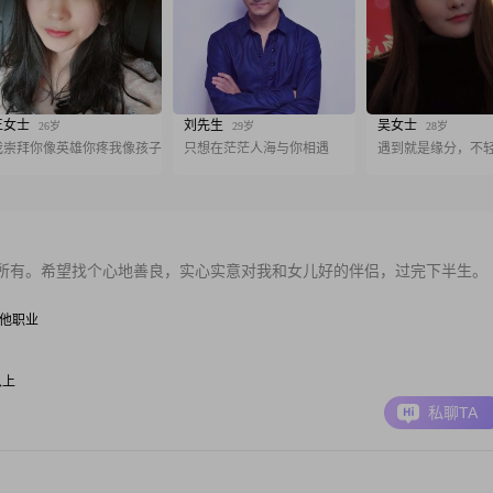
王女士
刘先生
吴女士
26岁
29岁
28岁
我崇拜你像英雄你疼我像孩子
只想在茫茫人海与你相遇
遇到就是缘分，不
所有。希望找个心地善良，实心实意对我和女儿好的伴侣，过完下半生。
| 其他职业
以上
私聊TA