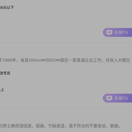
 3000元以下
私聊TA
88年，身高160cm##3002##我在一家普通企业工作，月收入大概在
| 物流专员
以上
私聊TA
的男士麻烦请绕道，感谢。宁缺毋滥，请不符合的不要发信，谢谢。