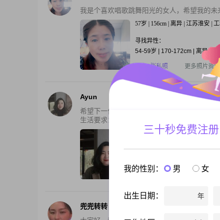
我是个喜欢唱歌跳舞阳光的女人，希望我的未
57岁 | 156cm | 离异 | 江苏淮安 |
寻找异性：
54-59岁 | 170-172cm | 离异
还有3张私照
更多照片资料
Ayun
希望下一位的他，要有正确的三观，能互相提
生活要求：离异或丧偶，有小孩，有正当工作或
三十秒免费注册
38岁 | 160cm | 离异 | 江苏淮安 | 
寻找异性：
38-53岁 | 离异 | 12000元以上
我的性别：
男
女
还有2张私照
更多照片资料
出生日期：
年
兜兜转转