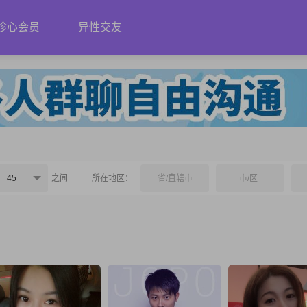
珍心会员
异性交友
45
之间
所在地区：
省/直辖市
市/区