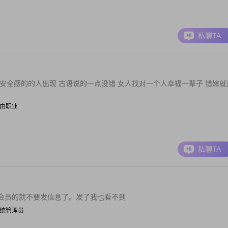
私聊TA
安全感的的人出现 古语说的一点没错 女人找对一个人幸福一辈子 错嫁就
| 自由职业
私聊TA
会员的就不要发信息了。发了我也看不到
| 系统管理员