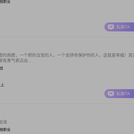
| 其他职业
私聊TA
靠的肩膀，一个把你当宝的人，一个会拼命保护你的人，这就是幸福！其
有勇气表达出...
文员
以上
私聊TA
加油
| 其他职业