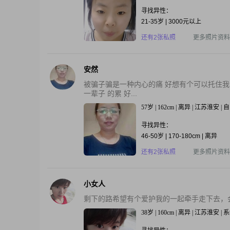
寻找异性：
21-35岁 | 3000元以上
还有2张私照
更多照片资料
安然
被骗子骗是一种内心的痛 好想有个可以托住我
一辈子 的累 好...
57岁 | 162cm | 离异 | 江苏淮安 
寻找异性：
46-50岁 | 170-180cm | 离异
还有2张私照
更多照片资料
小女人
剩下的路希望有个爱护我的一起牵手走下去，
38岁 | 160cm | 离异 | 江苏淮安 