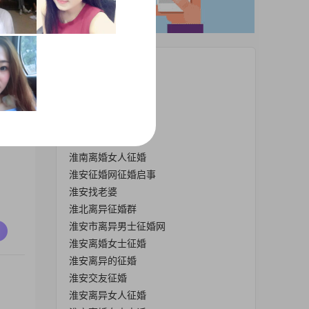
热门栏目
2019淮安相亲会
淮安百姓女士征婚
淮安离异交友网
淮安相亲网
淮南离婚女人征婚
淮安征婚网征婚启事
淮安找老婆
淮北离异征婚群
淮安市离异男士征婚网
淮安离婚女士征婚
淮安离异的征婚
淮安交友征婚
淮安离异女人征婚