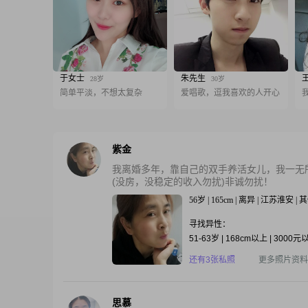
于女士
朱先生
28岁
30岁
简单平淡，不想太复杂
爱唱歌，逗我喜欢的人开心
紫金
我离婚多年，靠自己的双手养活女儿，我一无
(没房，没稳定的收入勿扰)非诚勿扰！
56岁 | 165cm | 离异 | 江苏淮安 
寻找异性：
51-63岁 | 168cm以上 | 3000元
还有3张私照
更多照片资料
思慕