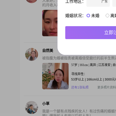
大家好，我是一位来自江苏淮安的女士，出生于
工作地区：
广东
的月收入在3000元以下，但我相信通过自己的努
45岁 | 170cm | 离异 | 江苏淮安 
婚姻状况：
未婚
离
寻找异性：
39-53岁 | 173-183cm | 离异
立即
还有3张私照
更多照片资料
自然美
被指腹为婚被指责被离婚倍受磨烂的前半生熬
57岁 | 161cm | 离异 | 江苏淮安 
寻找异性：
53岁以上 | 166cm以上 | 3000
还有1张私照
更多照片资料
小草
我是一个腿有点残疾的女人！有过伤痛的婚姻
膀！懂我的人走完以后的人生！