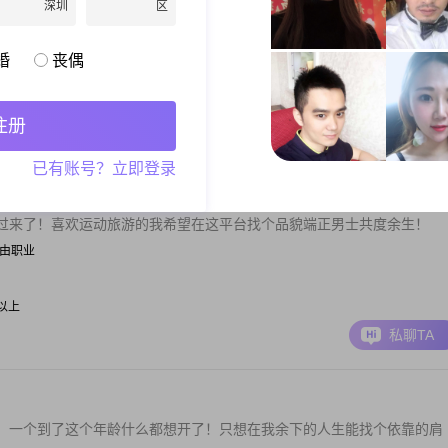
1980年，身高170cm。我性格独立自信，善解人意，热爱生活。虽然我
深圳
区
力...
| 餐饮管理
婚
丧偶
注册
私聊TA
已有账号？立即登录
过来了！喜欢运动旅游的我希望在这平台找个品貌端正男士共度余生！
| 自由职业
元以上
私聊TA
！一个到了这个年龄什么都想开了！只想在我余下的人生能找个依靠的肩