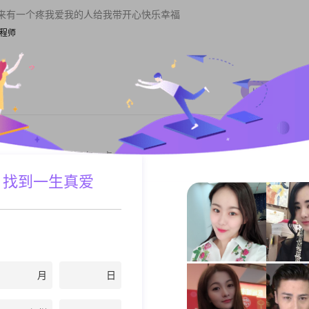
来有一个疼我爱我的人给我带开心快乐幸福
 工程师
私聊TA
供情绪价值，最后还有一点小运气，希望淮安或周边不超过2小时车程城
者事业，没有...
 找到一生真爱
文员
私聊TA
月
日