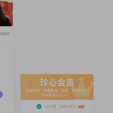
轻易放弃
12个月
日均1.06元